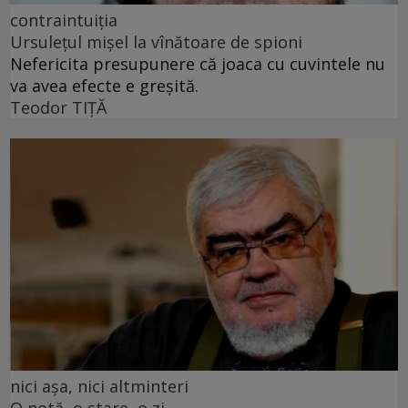
contraintuiția
Ursulețul mișel la vînătoare de spioni
Nefericita presupunere că joaca cu cuvintele nu
va avea efecte e greșită.
Teodor TIŢĂ
nici așa, nici altminteri