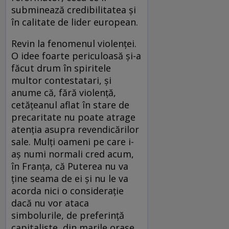
subminează credibilitatea şi
în calitate de lider european.
Revin la fenomenul violenţei.
O idee foarte periculoasă şi-a
făcut drum în spiritele
multor contestatari, şi
anume că, fără violenţă,
cetăţeanul aflat în stare de
precaritate nu poate atrage
atenţia asupra revendicărilor
sale. Mulţi oameni pe care i-
aş numi normali cred acum,
în Franţa, că Puterea nu va
ţine seama de ei şi nu le va
acorda nici o consideraţie
dacă nu vor ataca
simbolurile, de preferinţă
capitaliste, din marile oraşe