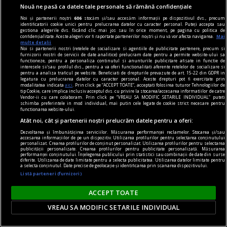
Nouă ne pasă ca datele tale personale să rămână confidențiale
Noi și partenerii noștri
606
stocăm și/sau accesăm informații pe dispozitivul dvs., precum
identificatorii cookie unici pentru prelucrarea datelor cu caracter personal. Puteți accepta sau
gestiona alegerile dvs. făcând clic mai jos sau în orice moment, pe pagina cu politica de
confidențialitate. Aceste alegeri vor fi raportate partenerilor noștri și nu vă vor afecta navigarea.
Mai
multe detalii
la răscruce de gînduri
Noi si partenerii nostri (retelele de socializare si agentiile de publicitate partenere, precum si
furnizorii nostri de servicii de date analitice) prelucram date pentru a permite website-ului sa
Succesiunea
functioneze, pentru a personaliza continutul si anunturile publicitare afisate in functie de
interesele si/sau profilul dvs., pentru a va oferi functionalitati aferente retelelor de socializare si
Nici Europa nu stă grozav înaintea unor alegeri
pentru a analiza traficul pe website. Beneficiati de drepturile prevazute de art. 15-22 din GDPR in
legatura cu prelucrarea datelor cu caracter personal. Aceste drepturi pot fi exercitate prin
care pot să împingă în parlamentele europene
modalitatea indicata
aici
. Prin click pe “ACCEPT TOATE”, acceptati folosirea tuturor Tehnologiilor de
tip Cookie, care implica inclusiv acceptul dvs. cu privire la stocarea/accesarea informatiilor de catre
diferiți demagogi cu promisiuni maximale și
Vendor-ii cu care colaboram. Prin click pe “VREAU SA MODIFIC SETARILE INDIVIDUAL” puteti
schimba preferintele in mod individual, mai putin cele legate de cookie strict necesare pentru
capacități mediocre.
functionarea website-ului.
Atât noi, cât și partenerii noștri prelucrăm datele pentru a oferi:
Andrei CORNEA
Dezvoltarea și îmbunătățirea serviciilor. Măsurarea performanței reclamelor. Stocarea și/sau
accesarea informațiilor de pe un dispozitiv. Utilizarea profilurilor pentru selectarea conținutului
personalizat. Crearea profilurilor de conținut personalizat. Utilizarea profilurilor pentru selectarea
publicității personalizate. Crearea profilurilor pentru publicitate personalizată. Măsurarea
performanței conținutului. Înțelegerea publicului prin statistici sau combinații de date din surse
diferite. Utilizarea de date limitate pentru a selecta publicitatea. Utilizarea datelor limitate pentru
a selecta conținutul. Date precise de geolocație și identificarea prin scanarea dispozitivului.
Listă parteneri (furnizori)
ACCEPT TOATE
VREAU SA MODIFIC SETARILE INDIVIDUAL