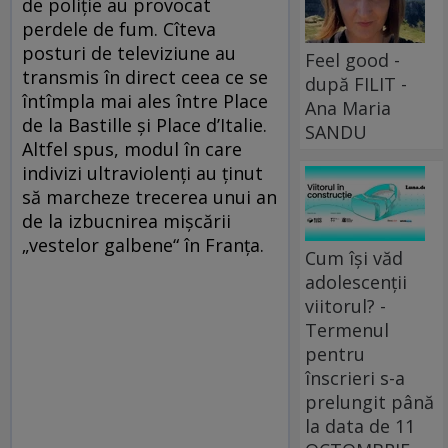
de poliţie au provocat
perdele de fum. Cîteva
posturi de televiziune au
Feel good -
transmis în direct ceea ce se
după FILIT -
întîmpla mai ales între Place
Ana Maria
de la Bastille şi Place d’Italie.
SANDU
Altfel spus, modul în care
indivizi ultraviolenţi au ţinut
să marcheze trecerea unui an
de la izbucnirea mişcării
„vestelor galbene“ în Franţa.
Cum își văd
adolescenții
viitorul? -
Termenul
pentru
înscrieri s-a
prelungit până
la data de 11