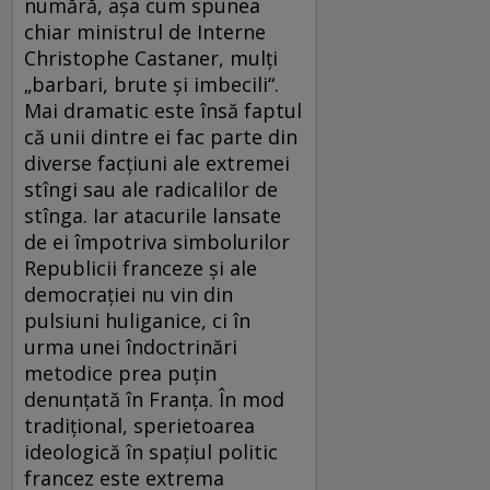
numără, aşa cum spunea
chiar ministrul de Interne
Christophe Castaner, mulţi
„barbari, brute şi imbecili“.
Mai dramatic este însă faptul
că unii dintre ei fac parte din
diverse facţiuni ale extremei
stîngi sau ale radicalilor de
stînga. Iar atacurile lansate
de ei împotriva simbolurilor
Republicii franceze şi ale
democraţiei nu vin din
pulsiuni huliganice, ci în
urma unei îndoctrinări
metodice prea puţin
denunţată în Franţa. În mod
tradiţional, sperietoarea
ideologică în spaţiul politic
francez este extrema