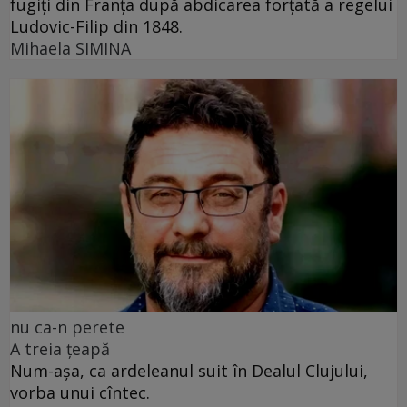
fugiți din Franța după abdicarea forțată a regelui
Ludovic-Filip din 1848.
Mihaela SIMINA
nu ca-n perete
A treia țeapă
Num-așa, ca ardeleanul suit în Dealul Clujului,
vorba unui cîntec.