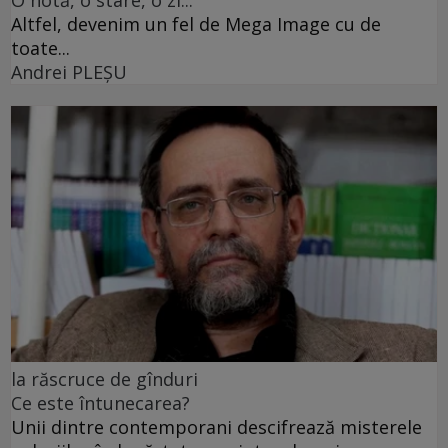
O notă, o stare, o zi...
Altfel, devenim un fel de Mega Image cu de
toate...
Andrei PLEŞU
la răscruce de gînduri
Ce este întunecarea?
Unii dintre contemporani descifrează misterele