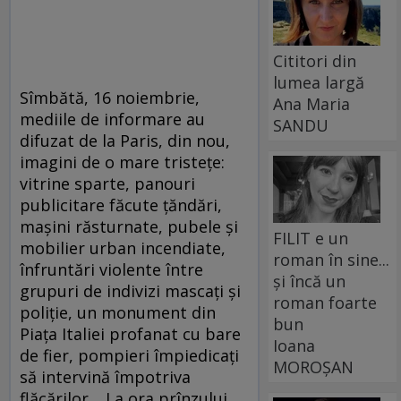
Cititori din
lumea largă
Sîmbătă, 16 noiembrie,
Ana Maria
mediile de informare au
SANDU
difuzat de la Paris, din nou,
imagini de o mare tristeţe:
vitrine sparte, panouri
publicitare făcute ţăndări,
maşini răsturnate, pubele şi
FILIT e un
mobilier urban incendiate,
roman în sine...
înfruntări violente între
și încă un
grupuri de indivizi mascaţi şi
roman foarte
poliţie, un monument din
bun
Piaţa Italiei profanat cu bare
Ioana
de fier, pompieri împiedicaţi
MOROȘAN
să intervină împotriva
flăcărilor… La ora prînzului,