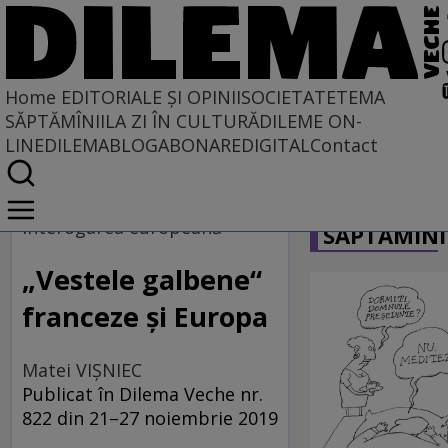
Home
EDITORIALE ȘI OPINII
SOCIETATE
TEMA
SĂPTĂMÎNII
LA ZI ÎN CULTURĂ
DILEME ON-
LINE
DILEMABLOG
ABONARE
DIGITAL
Contact
Home
CARICATU
EDITORIALE ȘI OPINII
interogarea europeană
SĂPTĂMÎNI
PE CE LUME TRĂIM
„Vestele galbene“
franceze şi Europa
Matei VIȘNIEC
Publicat în Dilema Veche nr.
822 din 21–27 noiembrie 2019