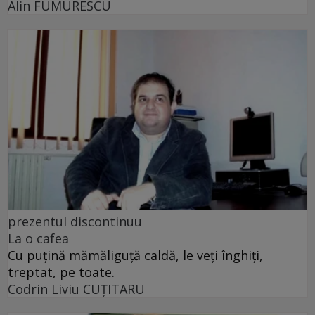
Alin FUMURESCU
prezentul discontinuu
La o cafea
Cu puţină mămăliguţă caldă, le veţi înghiţi,
treptat, pe toate.
Codrin Liviu CUŢITARU