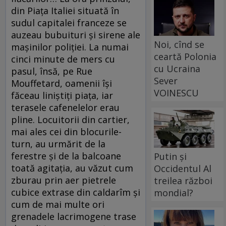
din Piaţa Italiei situată în
sudul capitalei franceze se
auzeau bubuituri şi sirene ale
Noi, cînd se
maşinilor poliţiei. La numai
ceartă Polonia
cinci minute de mers cu
cu Ucraina
pasul, însă, pe Rue
Sever
Mouffetard, oamenii îşi
VOINESCU
făceau liniştiţi piaţa, iar
terasele cafenelelor erau
pline. Locuitorii din cartier,
mai ales cei din blocurile-
turn, au urmărit de la
ferestre şi de la balcoane
Putin și
toată agitaţia, au văzut cum
Occidentul Al
zburau prin aer pietrele
treilea război
cubice extrase din caldarîm şi
mondial?
cum de mai multe ori
grenadele lacrimogene trase