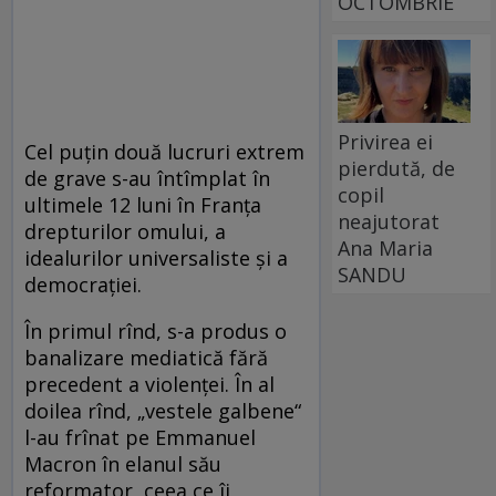
OCTOMBRIE
Privirea ei
Cel puţin două lucruri extrem
pierdută, de
de grave s-au întîmplat în
copil
ultimele 12 luni în Franţa
neajutorat
drepturilor omului, a
Ana Maria
idealurilor universaliste şi a
SANDU
democraţiei.
În primul rînd, s-a produs o
banalizare mediatică fără
precedent a violenţei. În al
doilea rînd, „vestele galbene“
l-au frînat pe Emmanuel
Macron în elanul său
reformator, ceea ce îi