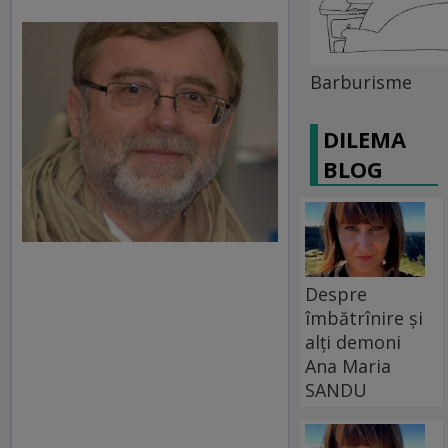
Barburisme
DILEMA
BLOG
Despre
îmbătrînire și
alți demoni
Ana Maria
SANDU