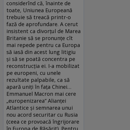
considerînd că, înainte de
toate, Uniunea Europeană
trebuie să treacă printr-o
fază de aprofundare. A cerut
insistent ca divorţul de Marea
Britanie să se pronunţe cît
mai repede pentru ca Europa
să iasă din acest lung litigiu
şi să se poată concentra pe
reconstrucţia ei. I-a mobilizat
pe europeni, cu unele
rezultate palpabile, ca să
apară uniţi în faţa Chinei…
Emmanuel Macron mai cere
„europenizarea“ Alianţei
Atlantice şi semnarea unui
nou acord securitar cu Rusia
(ceea ce provoacă îngrijorare
în Europa de Răsărit). Pentru