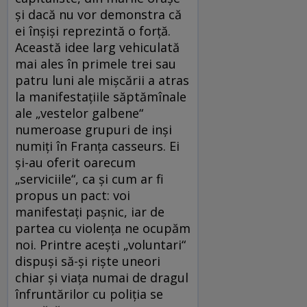
şi dacă nu vor demonstra că
ei înşişi reprezintă o forţă.
Această idee larg vehiculată
mai ales în primele trei sau
patru luni ale mişcării a atras
la manifestaţiile săptămînale
ale „vestelor galbene“
numeroase grupuri de inşi
numiţi în Franţa casseurs. Ei
şi-au oferit oarecum
„serviciile“, ca şi cum ar fi
propus un pact: voi
manifestaţi paşnic, iar de
partea cu violenţa ne ocupăm
noi. Printre aceşti „voluntari“
dispuşi să-şi rişte uneori
chiar şi viaţa numai de dragul
înfruntărilor cu poliţia se