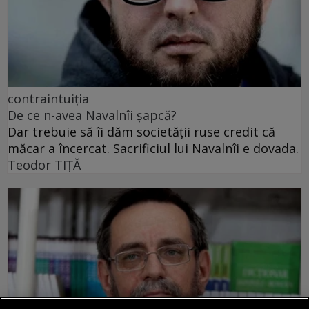
contraintuiția
De ce n-avea Navalnîi șapcă?
Dar trebuie să îi dăm societății ruse credit că
măcar a încercat. Sacrificiul lui Navalnîi e dovada.
Teodor TIŢĂ