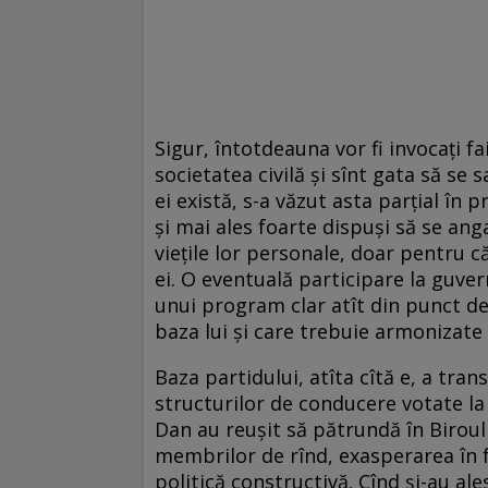
Sigur, întotdeauna vor fi invocați fa
societatea civilă și sînt gata să se 
ei există, s-a văzut asta parțial în
și mai ales foarte dispuși să se ang
viețile lor personale, doar pentru 
ei. O eventuală participare la guver
unui program clar atît din punct de ve
baza lui și care trebuie armonizate
Baza partidului, atîta cîtă e, a tra
struc­turilor de conducere votate la 
Dan au reușit să pătrundă în Biroul N
membrilor de rînd, exasperarea în fa
politică constructivă. Cînd și-au al