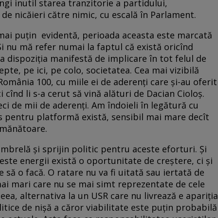
gi inutil starea tranzitorie a partidului,
de nicăieri către nimic, cu escală în Parlament.
 mai puțin evidentă, perioada aceasta este marcată
Și nu mă refer numai la faptul că există oricînd
la dispoziția manifestă de implicare în tot felul de
pte, pe ici, pe colo, societatea. Cea mai vizibilă
România 100, cu miile ei de aderenți care și-au oferit
cînd li s-a cerut să vină alături de Dacian Cioloș.
i de mii de aderenți. Am îndoieli în legătură cu
es pentru platformă există, sensibil mai mare decît
semănătoare.
brelă și sprijin politic pentru aceste eforturi. Și
ste energii există o oportunitate de creștere, ci și
 să o facă. O ratare nu va fi uitată sau iertată de
mai mari care nu se mai simt reprezentate de cele
ea, alternativa la un USR care nu livrează e apariția
itice de nișă a căror viabilitate este puțin probabilă