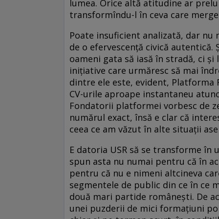
lumea. Orice altă atitudine ar prelun
transformîndu-l în ceva care merge 
Poate insuficient analizată, dar nu
de o efervescență civică autentică. 
oameni gata să iasă în stradă, ci și 
inițiative care urmăresc să mai îndre
dintre ele este, evident, Platforma 
CV-urile aproape instantaneu atunci 
Fondatorii platformei vorbesc de zec
numărul exact, însă e clar că inter
ceea ce am văzut în alte situații a
E datoria USR să se transforme în um
spun asta nu numai pentru că în ace
pentru că nu e nimeni altcineva care
segmentele de public din ce în ce 
două mari partide românești. De ace
unei puzderii de mici formațiuni pol