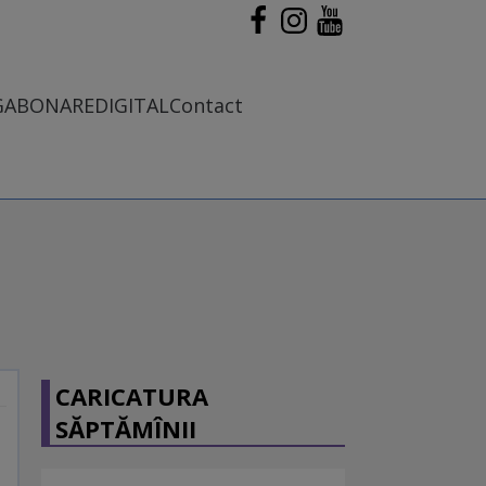
G
ABONARE
DIGITAL
Contact
CARICATURA
SĂPTĂMÎNII