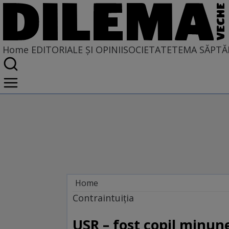
Home
EDITORIALE ȘI OPINII
SOCIETATE
TEMA SĂPTĂ
Home
EDITORIALE ȘI OPINII
Contraintuiţia
PE CE LUME TRĂIM
USR – fost copil minune