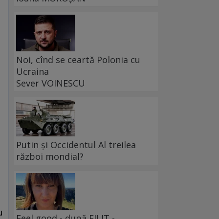
Noi, cînd se ceartă Polonia cu
Ucraina
Sever VOINESCU
Putin și Occidentul Al treilea
război mondial?
u
Feel good - după FILIT -