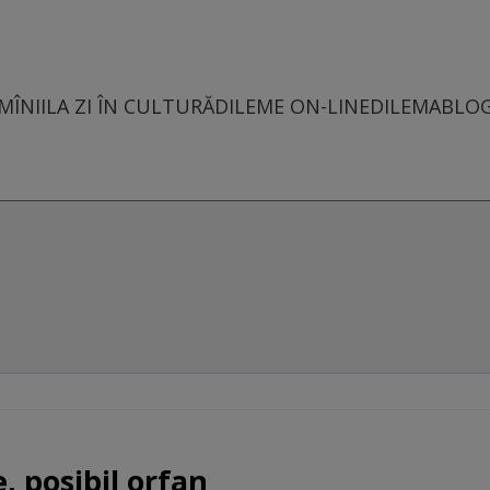
MÎNII
LA ZI ÎN CULTURĂ
DILEME ON-LINE
DILEMABLO
, posibil orfan