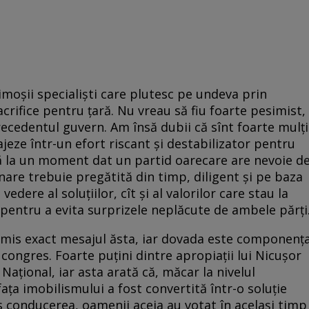
i­moșii specialiști care plutesc pe undeva prin
sacrifice pentru țară. Nu vreau să fiu foarte pesimist,
 precedentul guvern. Am însă dubii că sînt foarte mulți
ajeze într-un efort riscant și destabilizator pentru
că la un moment dat un partid oarecare are nevoie d
nare trebuie pregătită din timp, diligent și pe baza
dere al soluțiilor, cît și al valorilor care stau la
 pentru a evita surprizele neplăcute de ambele părți
n­s­mis exact mesajul ăsta, iar dovada este componenț
congres. Foarte puțini dintre apropiații lui Ni­cu­șor
a­țional, iar asta arată că, măcar la nivelul
ța imobilismului a fost convertită într-o soluție
es conducerea, oamenii aceia au votat în același timp