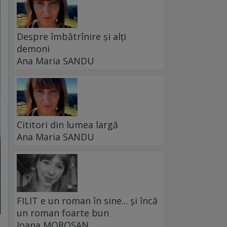
Despre îmbătrînire și alți
demoni
Ana Maria SANDU
Cititori din lumea largă
Ana Maria SANDU
FILIT e un roman în sine... și încă
un roman foarte bun
Ioana MOROȘAN