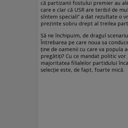
că partizanii fostului premier au al
care e clar că USR are teribil de mu
sîntem speciali“ a dat rezultate o v
prezinte sobru drept al treilea part
Să ne închipuim, de dragul scenariu
Întrebarea pe care noua sa conducer
ține de oamenii cu care va popula ad
pregătiți? Cu ce mandat politic vor
majoritatea filialelor partidului în
selecție este, de fapt, foarte mică.