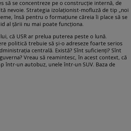
es să se concentreze pe o construcție internă, de
ltă nevoie. Strategia izolaționist-mofluză de tip „noi
reme, însă pentru o formațiune căreia îi place să se
id al țării nu mai poate funcționa.
lui, că USR ar prelua puterea peste o lună.
e politică trebuie să și-o adreseze foarte serios
ministrația centrală. Există? Sînt suficienți? Sînt
 guverna? Vreau să reamintesc, în acest context, că
cap într-un autobuz, unele într-un SUV. Baza de