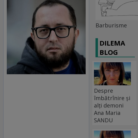
Barburisme
DILEMA
BLOG
Despre
îmbătrînire și
alți demoni
Ana Maria
SANDU