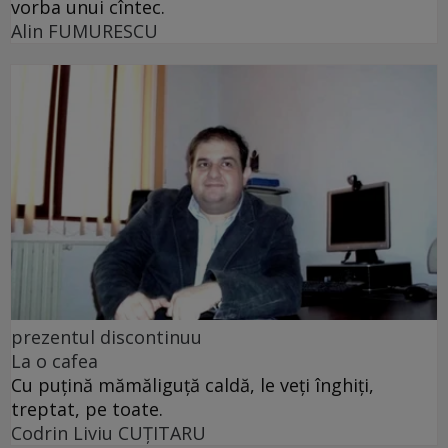
vorba unui cîntec.
Alin FUMURESCU
prezentul discontinuu
La o cafea
Cu puţină mămăliguţă caldă, le veţi înghiţi,
treptat, pe toate.
Codrin Liviu CUŢITARU