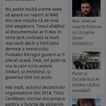
Nu peste multă vreme avea
să apară un raport al MAE
din care rezulta că de vină
Noi, cînd se
sînt alegătorii. Tonul sfidător
ceartă Polonia
al documentului ar fi dus în
cu Ucraina
orice țară civilizată la mult
Sever
mai mult decît o întîrziată
VOINESCU
demisie a ministrului.
Probabil întregul guvern ar fi
plecat acasă. Însă, cel puțin la
ora la care scriu aceste
rînduri, și ministrul, și
Putin și
guvernul sînt tot acolo.
Occidentul Al
treilea război
Mai mult, autorul dezastrului
mondial?
organizatoric din 2014, Titus
Corlățean, tocmai era propus
pentru o funcție de viceprim-