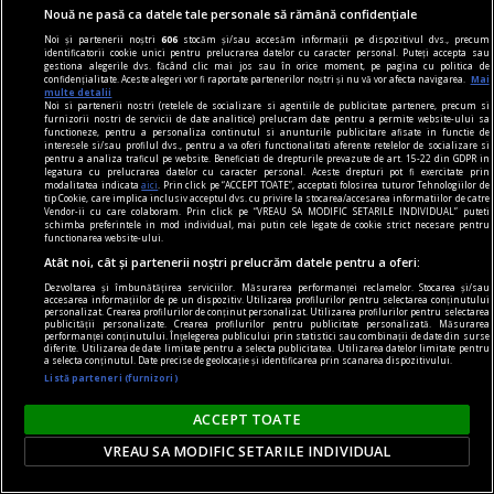
Nouă ne pasă ca datele tale personale să rămână confidențiale
Noi și partenerii noștri
606
stocăm și/sau accesăm informații pe dispozitivul dvs., precum
identificatorii cookie unici pentru prelucrarea datelor cu caracter personal. Puteți accepta sau
gestiona alegerile dvs. făcând clic mai jos sau în orice moment, pe pagina cu politica de
confidențialitate. Aceste alegeri vor fi raportate partenerilor noștri și nu vă vor afecta navigarea.
Mai
multe detalii
Noi si partenerii nostri (retelele de socializare si agentiile de publicitate partenere, precum si
furnizorii nostri de servicii de date analitice) prelucram date pentru a permite website-ului sa
la răscruce de gînduri
functioneze, pentru a personaliza continutul si anunturile publicitare afisate in functie de
interesele si/sau profilul dvs., pentru a va oferi functionalitati aferente retelelor de socializare si
Succesiunea
pentru a analiza traficul pe website. Beneficiati de drepturile prevazute de art. 15-22 din GDPR in
legatura cu prelucrarea datelor cu caracter personal. Aceste drepturi pot fi exercitate prin
Nici Europa nu stă grozav înaintea unor alegeri
modalitatea indicata
aici
. Prin click pe “ACCEPT TOATE”, acceptati folosirea tuturor Tehnologiilor de
tip Cookie, care implica inclusiv acceptul dvs. cu privire la stocarea/accesarea informatiilor de catre
care pot să împingă în parlamentele europene
Vendor-ii cu care colaboram. Prin click pe “VREAU SA MODIFIC SETARILE INDIVIDUAL” puteti
schimba preferintele in mod individual, mai putin cele legate de cookie strict necesare pentru
diferiți demagogi cu promisiuni maximale și
functionarea website-ului.
capacități mediocre.
Atât noi, cât și partenerii noștri prelucrăm datele pentru a oferi:
Andrei CORNEA
Dezvoltarea și îmbunătățirea serviciilor. Măsurarea performanței reclamelor. Stocarea și/sau
accesarea informațiilor de pe un dispozitiv. Utilizarea profilurilor pentru selectarea conținutului
personalizat. Crearea profilurilor de conținut personalizat. Utilizarea profilurilor pentru selectarea
publicității personalizate. Crearea profilurilor pentru publicitate personalizată. Măsurarea
performanței conținutului. Înțelegerea publicului prin statistici sau combinații de date din surse
diferite. Utilizarea de date limitate pentru a selecta publicitatea. Utilizarea datelor limitate pentru
a selecta conținutul. Date precise de geolocație și identificarea prin scanarea dispozitivului.
Listă parteneri (furnizori)
ACCEPT TOATE
VREAU SA MODIFIC SETARILE INDIVIDUAL