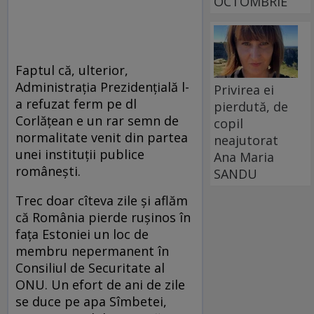
OCTOMBRIE
Faptul că, ulterior,
Administrația Prezidențială l-
Privirea ei
a refuzat ferm pe dl
pierdută, de
Corlățean e un rar semn de
copil
normalitate venit din partea
neajutorat
unei instituții publice
Ana Maria
românești.
SANDU
Trec doar cîteva zile și aflăm
că România pierde rușinos în
fața Estoniei un loc de
membru nepermanent în
Consiliul de Securitate al
ONU. Un efort de ani de zile
se duce pe apa Sîmbetei,