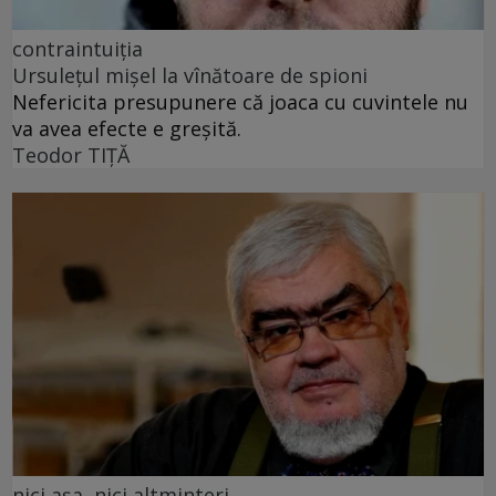
contraintuiția
Ursulețul mișel la vînătoare de spioni
Nefericita presupunere că joaca cu cuvintele nu
va avea efecte e greșită.
Teodor TIŢĂ
nici așa, nici altminteri