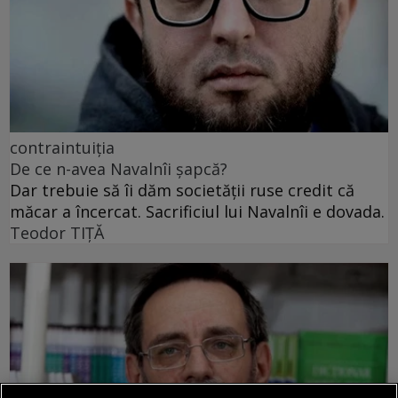
contraintuiția
De ce n-avea Navalnîi șapcă?
Dar trebuie să îi dăm societății ruse credit că
măcar a încercat. Sacrificiul lui Navalnîi e dovada.
Teodor TIŢĂ