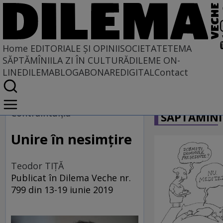
Home
EDITORIALE ȘI OPINII
SOCIETATE
TEMA
SĂPTĂMÎNII
LA ZI ÎN CULTURĂ
DILEME ON-
LINE
DILEMABLOG
ABONARE
DIGITAL
Contact
Home
CARICATU
EDITORIALE ȘI OPINII
Contraintuiţia
SĂPTĂMÎNI
PE CE LUME TRĂIM
Unire în nesimțire
Teodor TIŢĂ
Publicat în Dilema Veche nr.
799 din 13-19 iunie 2019