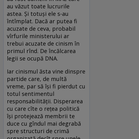
au văzut toate lucrurile
astea. Și totuși ele s-au
întîmplat. Dacă ar putea fi
acuzate de ceva, probabil
vîrfurile ministerului ar
trebui acuzate de cinism în
primul rînd. De încălcarea
legii se ocupă DNA.
Iar cinismul ăsta vine dinspre
partide care, de multă
vreme, par să își fi pierdut cu
totul sentimentul
responsabilității. Disperarea
cu care cîte o rețea politică
își protejează membrii te
duce cu gîndul mai degrabă
spre structuri de crimă
organizată decît spre unele