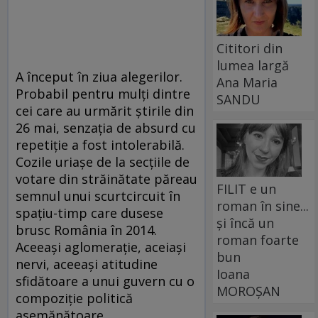
Cititori din
lumea largă
A început în ziua alegerilor.
Ana Maria
Probabil pentru mulți dintre
SANDU
cei care au urmărit știrile din
26 mai, senzația de absurd cu
repetiție a fost intolerabilă.
Cozile uriașe de la secțiile de
votare din străinătate păreau
FILIT e un
semnul unui scurtcircuit în
roman în sine...
spațiu-timp care dusese
și încă un
brusc România în 2014.
roman foarte
Aceeași aglomerație, aceiași
bun
nervi, aceeași atitudine
Ioana
sfidătoare a unui guvern cu o
MOROȘAN
compoziție politică
asemănătoare.