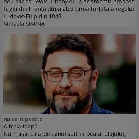
de Charles Lewis Tiffany de la aristocrații francezi
fugiți din Franța după abdicarea forțată a regelui
Ludovic-Filip din 1848.
Mihaela SIMINA
nu ca-n perete
A treia țeapă
Num-așa, ca ardeleanul suit în Dealul Clujului,