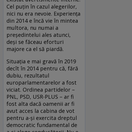
Cel puțin în cazul alegerilor,
nici nu era nevoie. Experiența
din 2014 e încă vie în mintea
multora, nu numai a
președintelui ales atunci,
deși se făceau eforturi
majore ca el să piardă.
Situația e mai gravă în 2019
decît în 2014 pentru că, fără
dubiu, rezultatul
europarlamentarelor a fost
viciat. Ordinea partidelor –
PNL, PSD, USR-PLUS – ar fi
fost alta dacă oamenii ar fi
avut acces la cabina de vot
pentru a-și exercita dreptul
democratic fundamental de
a-și alege conducătorii. Nu e