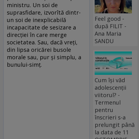
ministru. Un soi de
suprasfidare, izvorîtă dintr-
Feel good -
un soi de inexplicabilă
după FILIT -
incapacitate de sesizare a
Ana Maria
direcției în care merge
SANDU
societatea. Sau, dacă vreți,
din lipsa oricărei busole
morale sau, pur și simplu, a
bunului-simț.
Cum își văd
adolescenții
viitorul? -
Termenul
pentru
înscrieri s-a
prelungit până
la data de 11