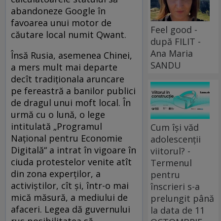
abandoneze Google în
favoarea unui motor de
Feel good -
căutare local numit Qwant.
după FILIT -
Ana Maria
Însă Rusia, asemenea Chinei,
SANDU
a mers mult mai departe
decît tradiționala aruncare
pe fereastră a banilor publici
de dragul unui moft local. În
urmă cu o lună, o lege
intitulată „Programul
Cum își văd
Național pentru Economie
adolescenții
Digitală“ a intrat în vigoare în
viitorul? -
ciuda protestelor venite atît
Termenul
din zona experților, a
pentru
activiștilor, cît și, într-o mai
înscrieri s-a
mică măsură, a mediului de
prelungit până
afaceri. Legea dă guvernului
la data de 11
rus posibilitatea să