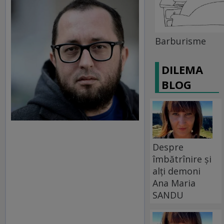
Barburisme
DILEMA
BLOG
Despre
îmbătrînire și
alți demoni
Ana Maria
SANDU