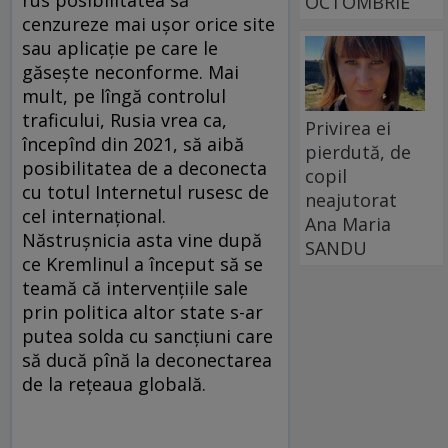
OCTOMBRIE
cenzureze mai ușor orice site
sau aplicație pe care le
găsește neconforme. Mai
mult, pe lîngă controlul
traficului, Rusia vrea ca,
Privirea ei
începînd din 2021, să aibă
pierdută, de
posibilitatea de a deconecta
copil
cu totul Internetul rusesc de
neajutorat
cel internațional.
Ana Maria
Năstrușnicia asta vine după
SANDU
ce Kremlinul a început să se
teamă că intervențiile sale
prin politica altor state s-ar
putea solda cu sancțiuni care
să ducă pînă la deconectarea
de la rețeaua globală.