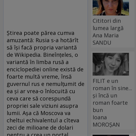
Cititori din
lumea largă
Știrea poate părea cumva
Ana Maria
amuzantă: Rusia s-a hotărît
SANDU
să își facă propria variantă
de Wikipedia. Bineînțeles, o
variantă în limba rusă a
enciclopediei online există de
foarte multă vreme, însă
FILIT e un
guvernul rus e nemulțumit de
roman în sine...
ea și ar vrea-o înlocuită cu
și încă un
ceva care să corespundă
roman foarte
propriei sale viziuni asupra
bun
lumii. Așa că Moscova va
Ioana
cheltui echivalentul a cîteva
MOROȘAN
zeci de milioane de dolari
pentru a crea un portal