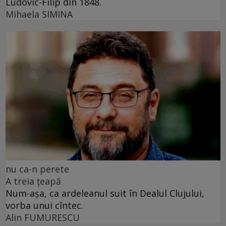
Ludovic-Filip din 1848.
Mihaela SIMINA
nu ca-n perete
A treia țeapă
Num-așa, ca ardeleanul suit în Dealul Clujului,
vorba unui cîntec.
Alin FUMURESCU