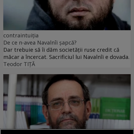
contraintuiția
De ce n-avea Navalnîi șapcă?
Dar trebuie să îi dăm societății ruse credit că
măcar a încercat. Sacrificiul lui Navalnîi e dovada.
Teodor TIŢĂ