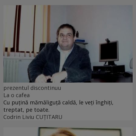
prezentul discontinuu
La o cafea
Cu puţină mămăliguţă caldă, le veţi înghiţi,
treptat, pe toate.
Codrin Liviu CUŢITARU