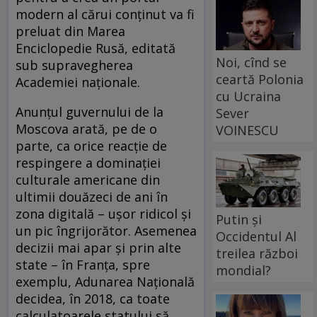
modern al cărui conținut va fi
preluat din Marea
Enciclopedie Rusă, editată
Noi, cînd se
sub supravegherea
ceartă Polonia
Academiei naționale.
cu Ucraina
Anunțul guvernului de la
Sever
Moscova arată, pe de o
VOINESCU
parte, ca orice reacție de
respingere a dominației
culturale americane din
ultimii douăzeci de ani în
zona digitală – ușor ridicol și
Putin și
un pic îngrijorător. Asemenea
Occidentul Al
decizii mai apar și prin alte
treilea război
state – în Franța, spre
mondial?
exemplu, Adunarea Națională
decidea, în 2018, ca toate
calculatoarele statului să