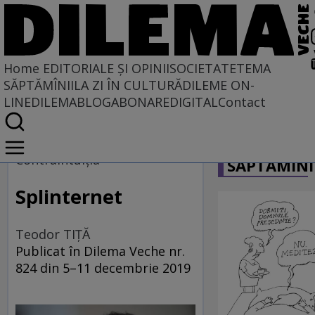
Home
EDITORIALE ȘI OPINII
SOCIETATE
TEMA
SĂPTĂMÎNII
LA ZI ÎN CULTURĂ
DILEME ON-
LINE
DILEMABLOG
ABONARE
DIGITAL
Contact
Home
CARICATU
EDITORIALE ȘI OPINII
Contraintuiţia
SĂPTĂMÎNI
PE CE LUME TRĂIM
Splinternet
Teodor TIŢĂ
Publicat în Dilema Veche nr.
824 din 5–11 decembrie 2019