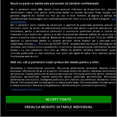
Nouă ne pasă ca datele tale personale să rămână confidențiale
Noi și partenerii noștri
606
stocăm și/sau accesăm informații pe dispozitivul dvs., precum
identificatorii cookie unici pentru prelucrarea datelor cu caracter personal. Puteți accepta sau
gestiona alegerile dvs. făcând clic mai jos sau în orice moment, pe pagina cu politica de
la răscruce de gînduri
confidențialitate. Aceste alegeri vor fi raportate partenerilor noștri și nu vă vor afecta navigarea.
Mai
multe detalii
Succesiunea
Noi si partenerii nostri (retelele de socializare si agentiile de publicitate partenere, precum si
furnizorii nostri de servicii de date analitice) prelucram date pentru a permite website-ului sa
Nici Europa nu stă grozav înaintea unor alegeri
functioneze, pentru a personaliza continutul si anunturile publicitare afisate in functie de
interesele si/sau profilul dvs., pentru a va oferi functionalitati aferente retelelor de socializare si
care pot să împingă în parlamentele europene
pentru a analiza traficul pe website. Beneficiati de drepturile prevazute de art. 15-22 din GDPR in
legatura cu prelucrarea datelor cu caracter personal. Aceste drepturi pot fi exercitate prin
diferiți demagogi cu promisiuni maximale și
modalitatea indicata
aici
. Prin click pe “ACCEPT TOATE”, acceptati folosirea tuturor Tehnologiilor de
tip Cookie, care implica inclusiv acceptul dvs. cu privire la stocarea/accesarea informatiilor de catre
capacități mediocre.
Vendor-ii cu care colaboram. Prin click pe “VREAU SA MODIFIC SETARILE INDIVIDUAL” puteti
schimba preferintele in mod individual, mai putin cele legate de cookie strict necesare pentru
Andrei CORNEA
functionarea website-ului.
Atât noi, cât și partenerii noștri prelucrăm datele pentru a oferi:
Dezvoltarea și îmbunătățirea serviciilor. Măsurarea performanței reclamelor. Stocarea și/sau
accesarea informațiilor de pe un dispozitiv. Utilizarea profilurilor pentru selectarea conținutului
personalizat. Crearea profilurilor de conținut personalizat. Utilizarea profilurilor pentru selectarea
publicității personalizate. Crearea profilurilor pentru publicitate personalizată. Măsurarea
performanței conținutului. Înțelegerea publicului prin statistici sau combinații de date din surse
diferite. Utilizarea de date limitate pentru a selecta publicitatea. Utilizarea datelor limitate pentru
a selecta conținutul. Date precise de geolocație și identificarea prin scanarea dispozitivului.
Listă parteneri (furnizori)
ACCEPT TOATE
VREAU SA MODIFIC SETARILE INDIVIDUAL