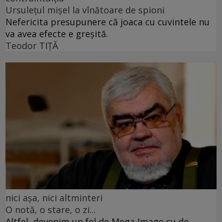
Ursulețul mișel la vînătoare de spioni
Nefericita presupunere că joaca cu cuvintele nu
va avea efecte e greșită.
Teodor TIŢĂ
nici așa, nici altminteri
O notă, o stare, o zi...
Altfel, devenim un fel de Mega Image cu de