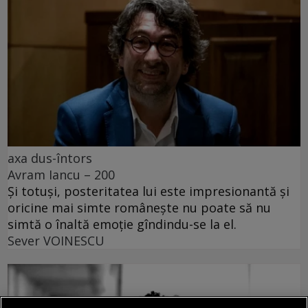
axa dus-întors
Avram Iancu – 200
Și totuși, posteritatea lui este impresionantă și
oricine mai simte românește nu poate să nu
simtă o înaltă emoție gîndindu-se la el.
Sever VOINESCU