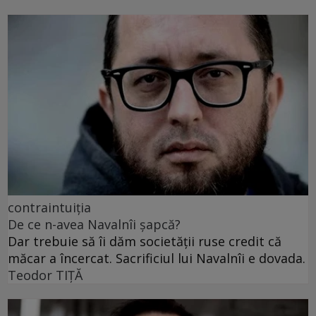
contraintuiția
De ce n-avea Navalnîi șapcă?
Dar trebuie să îi dăm societății ruse credit că
măcar a încercat. Sacrificiul lui Navalnîi e dovada.
Teodor TIŢĂ