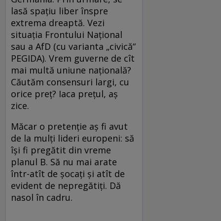
lasă spațiu liber înspre
extrema dreaptă. Vezi
situația Frontului Național
sau a AfD (cu varianta „civică“
PEGIDA). Vrem guverne de cît
mai multă uniune națională?
Căutăm consensuri largi, cu
orice preț? Iaca prețul, aș
zice.
Măcar o pretenție aș fi avut
de la mulți lideri europeni: să
își fi pregătit din vreme
planul B. Să nu mai arate
într-atît de șocați și atît de
evident de nepregătiți. Dă
nasol în cadru.