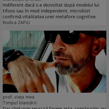
Indiferent dacă s-a dezvoltat după modelul lui
tifoso sau în mod independent, microbist
confirmă vitalitatea unei metafore cognitive.
Rodica ZAFIU
prof, viața mea
Timpul blamării
Dar cînd vom reuși să facem asta, constructiv, nu