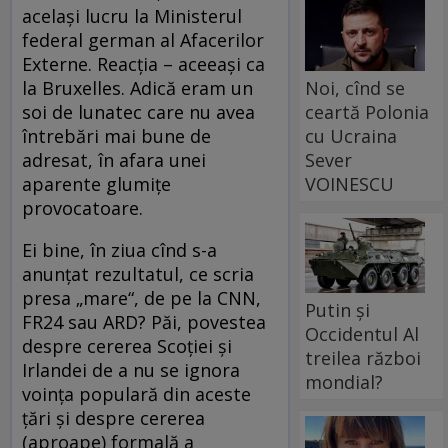
același lucru la Ministerul
federal german al Afacerilor
Externe. Reacția – aceeași ca
Noi, cînd se
la Bruxelles. Adică eram un
ceartă Polonia
soi de lunatec care nu avea
cu Ucraina
întrebări mai bune de
Sever
adresat, în afara unei
VOINESCU
aparente glumițe
provocatoare.
Ei bine, în ziua cînd s-a
anunțat rezultatul, ce scria
presa „mare“, de pe la CNN,
Putin și
FR24 sau ARD? Păi, povestea
Occidentul Al
despre cererea Scoției și
treilea război
Irlandei de a nu se ignora
mondial?
voința populară din aceste
țări și despre cererea
(aproape) formală a