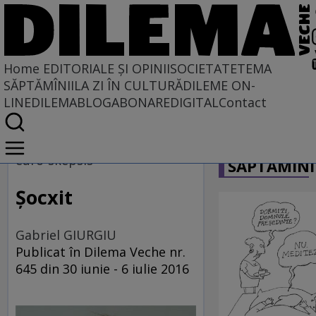
Home
EDITORIALE ȘI OPINII
SOCIETATE
TEMA
SĂPTĂMÎNII
LA ZI ÎN CULTURĂ
DILEME ON-
LINE
DILEMABLOG
ABONARE
DIGITAL
Contact
Home
CARICATU
EDITORIALE ȘI OPINII
euro-skepsis
SĂPTĂMÎNI
PE CE LUME TRĂIM
Şocxit
Gabriel GIURGIU
Publicat în Dilema Veche nr.
645 din 30 iunie - 6 iulie 2016