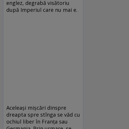
englez, degrabă visătoriu
după Imperiul care nu mai e.
Aceleași mișcări dinspre
dreapta spre stînga se văd cu
ochiul liber în Franța sau
Germania. Prin urmare, se