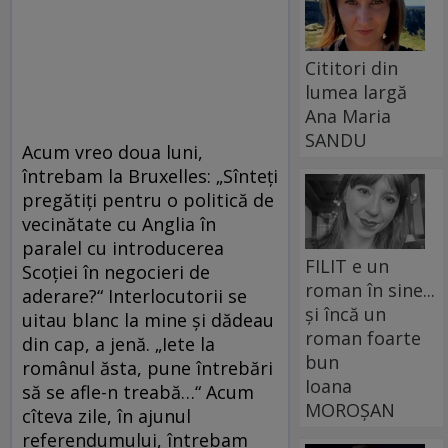
Cititori din
lumea largă
Ana Maria
SANDU
Acum vreo doua luni,
întrebam la Bruxelles: „Sînteți
pregătiți pentru o politică de
vecinătate cu Anglia în
paralel cu introducerea
FILIT e un
Scoției în negocieri de
roman în sine...
aderare?“ Interlocutorii se
și încă un
uitau blanc la mine și dădeau
roman foarte
din cap, a jenă. „Iete la
bun
românul ăsta, pune întrebări
Ioana
să se afle-n treabă…“ Acum
MOROȘAN
cîteva zile, în ajunul
referendumului, întrebam