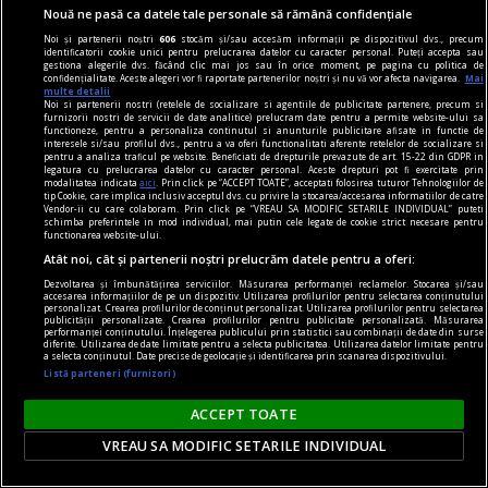
Nouă ne pasă ca datele tale personale să rămână confidențiale
Noi și partenerii noștri
606
stocăm și/sau accesăm informații pe dispozitivul dvs., precum
identificatorii cookie unici pentru prelucrarea datelor cu caracter personal. Puteți accepta sau
gestiona alegerile dvs. făcând clic mai jos sau în orice moment, pe pagina cu politica de
confidențialitate. Aceste alegeri vor fi raportate partenerilor noștri și nu vă vor afecta navigarea.
Mai
multe detalii
Noi si partenerii nostri (retelele de socializare si agentiile de publicitate partenere, precum si
furnizorii nostri de servicii de date analitice) prelucram date pentru a permite website-ului sa
functioneze, pentru a personaliza continutul si anunturile publicitare afisate in functie de
interesele si/sau profilul dvs., pentru a va oferi functionalitati aferente retelelor de socializare si
pentru a analiza traficul pe website. Beneficiati de drepturile prevazute de art. 15-22 din GDPR in
legatura cu prelucrarea datelor cu caracter personal. Aceste drepturi pot fi exercitate prin
modalitatea indicata
aici
. Prin click pe “ACCEPT TOATE”, acceptati folosirea tuturor Tehnologiilor de
tip Cookie, care implica inclusiv acceptul dvs. cu privire la stocarea/accesarea informatiilor de catre
Vendor-ii cu care colaboram. Prin click pe “VREAU SA MODIFIC SETARILE INDIVIDUAL” puteti
accent pe istorie
schimba preferintele in mod individual, mai putin cele legate de cookie strict necesare pentru
functionarea website-ului.
Lech Walesa, din istorie și din prezent
Atât noi, cât și partenerii noștri prelucrăm datele pentru a oferi:
Stocul pare limitat, istoria continuă.
Dezvoltarea și îmbunătățirea serviciilor. Măsurarea performanței reclamelor. Stocarea și/sau
accesarea informațiilor de pe un dispozitiv. Utilizarea profilurilor pentru selectarea conținutului
Mihaela SIMINA
personalizat. Crearea profilurilor de conținut personalizat. Utilizarea profilurilor pentru selectarea
publicității personalizate. Crearea profilurilor pentru publicitate personalizată. Măsurarea
performanței conținutului. Înțelegerea publicului prin statistici sau combinații de date din surse
diferite. Utilizarea de date limitate pentru a selecta publicitatea. Utilizarea datelor limitate pentru
a selecta conținutul. Date precise de geolocație și identificarea prin scanarea dispozitivului.
Listă parteneri (furnizori)
ACCEPT TOATE
VREAU SA MODIFIC SETARILE INDIVIDUAL