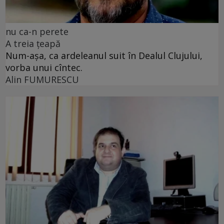
nu ca-n perete
A treia țeapă
Num-așa, ca ardeleanul suit în Dealul Clujului,
vorba unui cîntec.
Alin FUMURESCU