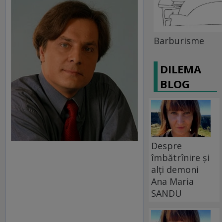
Barburisme
DILEMA
BLOG
Despre
îmbătrînire și
alți demoni
Ana Maria
SANDU