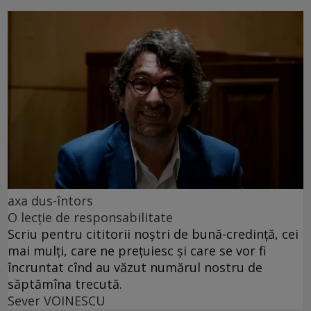
axa dus-întors
O lecție de responsabilitate
Scriu pentru cititorii noștri de bună-credință, cei
mai mulți, care ne prețuiesc și care se vor fi
încruntat cînd au văzut numărul nostru de
săptămîna trecută.
Sever VOINESCU