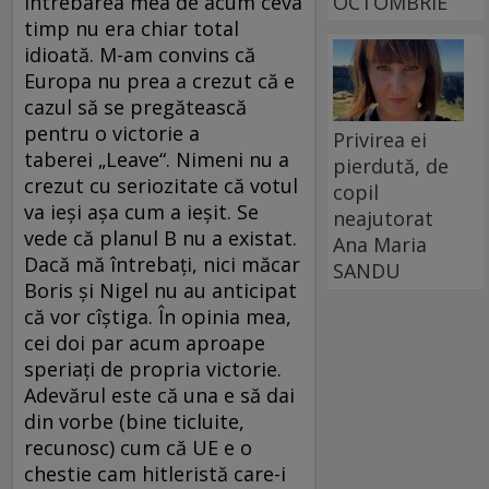
OCTOMBRIE
întrebarea mea de acum ceva
timp nu era chiar total
idioată. M-am convins că
Europa nu prea a crezut că e
cazul să se pregătească
pentru o victorie a
Privirea ei
taberei „Leave“. Nimeni nu a
pierdută, de
crezut cu seriozitate că votul
copil
va ieși așa cum a ieșit. Se
neajutorat
vede că planul B nu a existat.
Ana Maria
Dacă mă întrebați, nici măcar
SANDU
Boris și Nigel nu au anticipat
că vor cîștiga. În opinia mea,
cei doi par acum aproape
speriați de propria victorie.
Adevărul este că una e să dai
din vorbe (bine ticluite,
recunosc) cum că UE e o
chestie cam hitleristă care-i