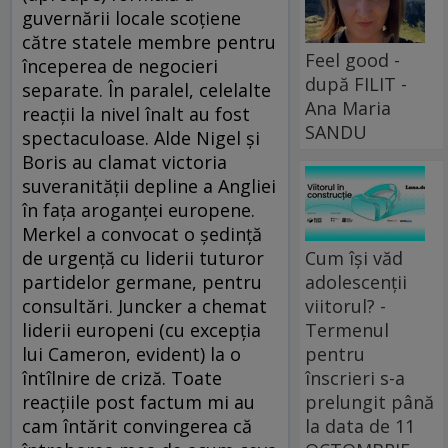
guvernării locale scoțiene
către statele membre pentru
Feel good -
începerea de negocieri
după FILIT -
separate. În paralel, celelalte
Ana Maria
reacții la nivel înalt au fost
SANDU
spectaculoase. Alde Nigel și
Boris au clamat victoria
suveranității depline a Angliei
în fața aroganței europene.
Merkel a convocat o ședință
Cum își văd
de urgență cu liderii tuturor
adolescenții
partidelor germane, pentru
viitorul? -
consultări. Juncker a chemat
Termenul
liderii europeni (cu excepția
pentru
lui Cameron, evident) la o
înscrieri s-a
întîlnire de criză. Toate
prelungit până
reacțiile post factum mi au
la data de 11
cam întărit convingerea că