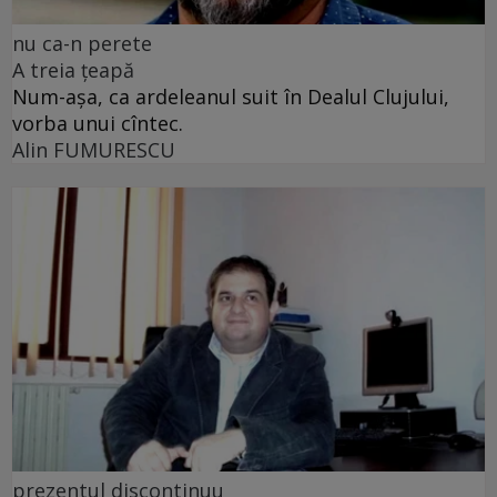
nu ca-n perete
A treia țeapă
Num-așa, ca ardeleanul suit în Dealul Clujului,
vorba unui cîntec.
Alin FUMURESCU
prezentul discontinuu