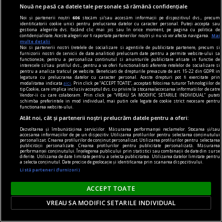
Nouă ne pasă ca datele tale personale să rămână confidențiale
Noi și partenerii noștri
606
stocăm și/sau accesăm informații pe dispozitivul dvs., precum
identificatorii cookie unici pentru prelucrarea datelor cu caracter personal. Puteți accepta sau
gestiona alegerile dvs. făcând clic mai jos sau în orice moment, pe pagina cu politica de
confidențialitate. Aceste alegeri vor fi raportate partenerilor noștri și nu vă vor afecta navigarea.
Mai
multe detalii
Noi si partenerii nostri (retelele de socializare si agentiile de publicitate partenere, precum si
furnizorii nostri de servicii de date analitice) prelucram date pentru a permite website-ului sa
functioneze, pentru a personaliza continutul si anunturile publicitare afisate in functie de
interesele si/sau profilul dvs., pentru a va oferi functionalitati aferente retelelor de socializare si
pentru a analiza traficul pe website. Beneficiati de drepturile prevazute de art. 15-22 din GDPR in
legatura cu prelucrarea datelor cu caracter personal. Aceste drepturi pot fi exercitate prin
modalitatea indicata
aici
. Prin click pe “ACCEPT TOATE”, acceptati folosirea tuturor Tehnologiilor de
tip Cookie, care implica inclusiv acceptul dvs. cu privire la stocarea/accesarea informatiilor de catre
Vendor-ii cu care colaboram. Prin click pe “VREAU SA MODIFIC SETARILE INDIVIDUAL” puteti
schimba preferintele in mod individual, mai putin cele legate de cookie strict necesare pentru
functionarea website-ului.
la răscruce de gînduri
Atât noi, cât și partenerii noștri prelucrăm datele pentru a oferi:
Succesiunea
Dezvoltarea și îmbunătățirea serviciilor. Măsurarea performanței reclamelor. Stocarea și/sau
Nici Europa nu stă grozav înaintea unor alegeri
accesarea informațiilor de pe un dispozitiv. Utilizarea profilurilor pentru selectarea conținutului
personalizat. Crearea profilurilor de conținut personalizat. Utilizarea profilurilor pentru selectarea
care pot să împingă în parlamentele europene
publicității personalizate. Crearea profilurilor pentru publicitate personalizată. Măsurarea
performanței conținutului. Înțelegerea publicului prin statistici sau combinații de date din surse
diferiți demagogi cu promisiuni maximale și
diferite. Utilizarea de date limitate pentru a selecta publicitatea. Utilizarea datelor limitate pentru
a selecta conținutul. Date precise de geolocație și identificarea prin scanarea dispozitivului.
capacități mediocre.
Listă parteneri (furnizori)
Andrei CORNEA
ACCEPT TOATE
VREAU SA MODIFIC SETARILE INDIVIDUAL