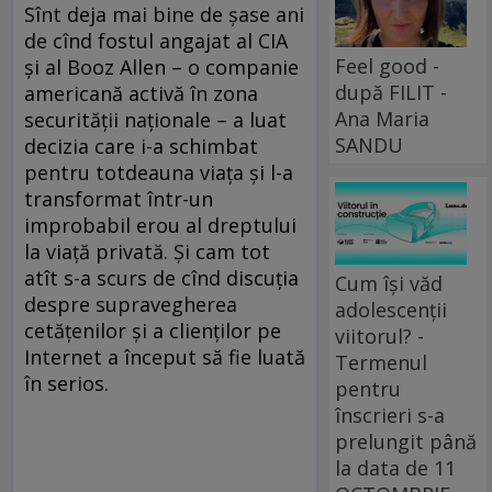
Sînt deja mai bine de șase ani
de cînd fostul angajat al CIA
Feel good -
și al Booz Allen – o companie
după FILIT -
americană activă în zona
Ana Maria
securității naționale – a luat
SANDU
decizia care i-a schimbat
pentru totdeauna viața și l-a
transformat într-un
improbabil erou al dreptului
la viață privată. Și cam tot
atît s-a scurs de cînd discuția
Cum își văd
despre supravegherea
adolescenții
cetățenilor și a clienților pe
viitorul? -
Internet a început să fie luată
Termenul
în serios.
pentru
înscrieri s-a
prelungit până
la data de 11