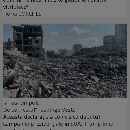
vitriolate?
Horia CORCHEŞ
la fața timpului
De ce „restul” respinge Vestul
Această declarație a coincis cu debutul
campaniei prezidențiale în SUA, Trump fiind