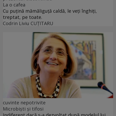
La o cafea
Cu puţină mămăliguţă caldă, le veţi înghiţi,
treptat, pe toate.
Codrin Liviu CUŢITARU
cuvinte nepotrivite
Microbiști și tifosi
Indiferent dacă s-a dezvoltat după modelul lui