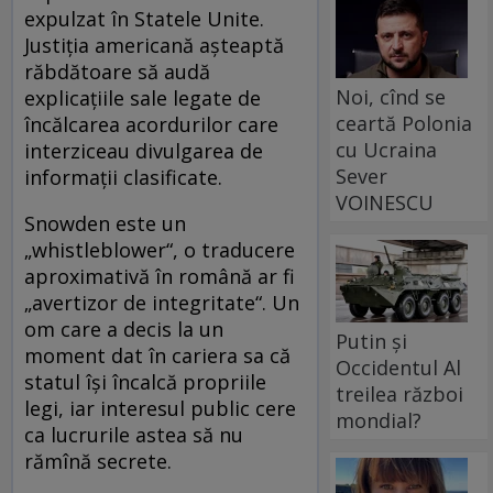
expulzat în Statele Unite.
Justiția americană așteaptă
răbdătoare să audă
Noi, cînd se
explicațiile sale legate de
ceartă Polonia
încălcarea acordurilor care
cu Ucraina
interziceau divulgarea de
Sever
informații clasificate.
VOINESCU
Snowden este un
„whistleblower“, o traducere
aproximativă în română ar fi
„avertizor de integritate“. Un
om care a decis la un
Putin și
moment dat în cariera sa că
Occidentul Al
statul își încalcă propriile
treilea război
legi, iar interesul public cere
mondial?
ca lucrurile astea să nu
rămînă secrete.