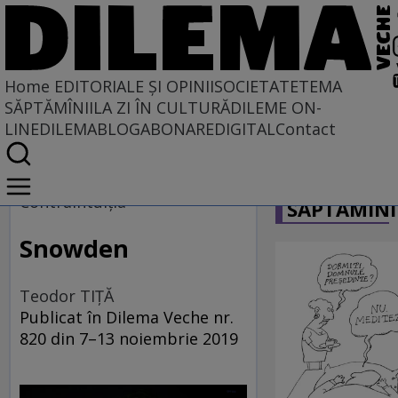
Home
EDITORIALE ȘI OPINII
SOCIETATE
TEMA
SĂPTĂMÎNII
LA ZI ÎN CULTURĂ
DILEME ON-
LINE
DILEMABLOG
ABONARE
DIGITAL
Contact
Home
CARICATU
EDITORIALE ȘI OPINII
Contraintuiţia
SĂPTĂMÎNI
PE CE LUME TRĂIM
Snowden
Teodor TIŢĂ
Publicat în Dilema Veche nr.
820 din 7–13 noiembrie 2019