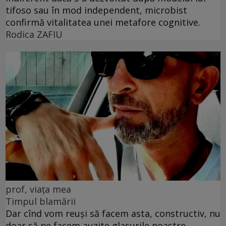
tifoso sau în mod independent, microbist
confirmă vitalitatea unei metafore cognitive.
Rodica ZAFIU
prof, viața mea
Timpul blamării
Dar cînd vom reuși să facem asta, constructiv, nu
doar să ne facem auzite glasurile noastre