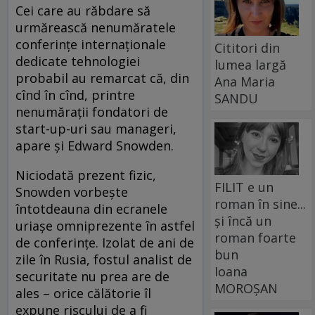
Cei care au răbdare să
urmărească nenumăratele
conferințe internaționale
Cititori din
dedicate tehnologiei
lumea largă
probabil au remarcat că, din
Ana Maria
cînd în cînd, printre
SANDU
nenumărații fondatori de
start-up-uri sau manageri,
apare și Edward Snowden.
Niciodată prezent fizic,
FILIT e un
Snowden vorbește
roman în sine...
întotdeauna din ecranele
și încă un
uriașe omniprezente în astfel
roman foarte
de conferințe. Izolat de ani de
bun
zile în Rusia, fostul analist de
Ioana
securitate nu prea are de
MOROȘAN
ales – orice călătorie îl
expune riscului de a fi