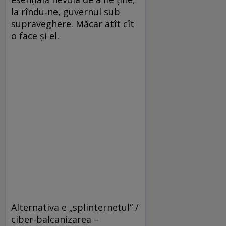
la rîndu‑ne, guvernul sub
supraveghere. Măcar atît cît
o face și el.
Alternativa e „splinternetul“ /
ciber-balcanizarea –