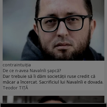
contraintuiția
De ce n-avea Navalnîi șapcă?
Dar trebuie să îi dăm societății ruse credit că
măcar a încercat. Sacrificiul lui Navalnîi e dovada.
Teodor TIŢĂ