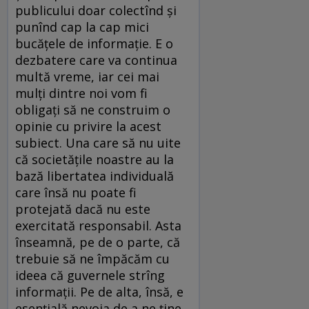
publicului doar colectînd și
punînd cap la cap mici
bucățele de informație. E o
dezbatere care va continua
multă vreme, iar cei mai
mulți dintre noi vom fi
obligați să ne construim o
opinie cu privire la acest
subiect. Una care să nu uite
că societățile noastre au la
bază libertatea individuală
care însă nu poate fi
protejată dacă nu este
exercitată responsabil. Asta
înseamnă, pe de o parte, că
trebuie să ne împăcăm cu
ideea că guvernele strîng
informații. Pe de alta, însă, e
esențială nevoia de a ne ține,