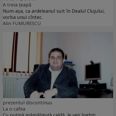
A treia țeapă
Num-așa, ca ardeleanul suit în Dealul Clujului,
vorba unui cîntec.
Alin FUMURESCU
prezentul discontinuu
La o cafea
Cu puţină mămăliguţă caldă, le veţi înghiţi,