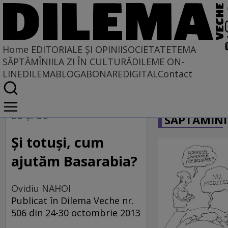
Home
EDITORIALE ȘI OPINII
SOCIETATE
TEMA
SĂPTĂMÎNII
LA ZI ÎN CULTURĂ
DILEME ON-
LINE
DILEMABLOG
ABONARE
DIGITAL
Contact
Home
CARICATU
EDITORIALE ȘI OPINII
EU și UE
SĂPTĂMÎNI
PE CE LUME TRĂIM
Şi totuşi, cum
ajutăm Basarabia?
Ovidiu NAHOI
Publicat în Dilema Veche nr.
506 din 24-30 octombrie 2013