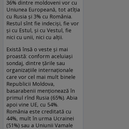
36% dintre moldoveni vor cu
Uniunea Europeană, tot atîţia
cu Rusia şi 3% cu România.
Restul sînt fie indecişi, fie vor
şi cu Estul, şi cu Vestul, fie
nici cu unii, nici cu alţii.
Există însă o veste şi mai
proastă: conform aceluiaşi
sondaj, dintre ţările sau
organizaţiile internaţionale
care vor cel mai mult binele
Republicii Moldova,
basarabenii menţionează în
primul rînd Rusia (65%). Abia
apoi vine UE, cu 54%.
România este creditată cu
44%, mult în urma Ucrainei
(51%) sau a Uniunii Vamale