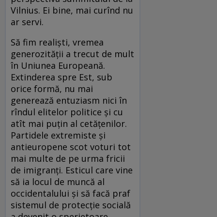
Vilnius. Ei bine, mai curînd nu
ar servi.
Să fim realişti, vremea
generozităţii a trecut de mult
în Uniunea Europeană.
Extinderea spre Est, sub
orice formă, nu mai
generează entuziasm nici în
rîndul elitelor politice şi cu
atît mai puţin al cetăţenilor.
Partidele extremiste şi
antieuropene scot voturi tot
mai multe de pe urma fricii
de imigranţi. Esticul care vine
să ia locul de muncă al
occidentalului şi să facă praf
sistemul de protecţie socială
a devenit o sperietoare.