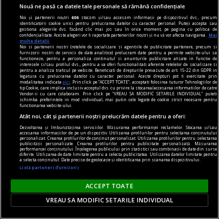
Nouă ne pasă ca datele tale personale să rămână confidențiale
Noi și partenerii noștri
606
stocăm și/sau accesăm informații pe dispozitivul dvs., precum
identificatorii cookie unici pentru prelucrarea datelor cu caracter personal. Puteți accepta sau
gestiona alegerile dvs. făcând clic mai jos sau în orice moment, pe pagina cu politica de
confidențialitate. Aceste alegeri vor fi raportate partenerilor noștri și nu vă vor afecta navigarea.
Mai
multe detalii
Noi si partenerii nostri (retelele de socializare si agentiile de publicitate partenere, precum si
furnizorii nostri de servicii de date analitice) prelucram date pentru a permite website-ului sa
functioneze, pentru a personaliza continutul si anunturile publicitare afisate in functie de
interesele si/sau profilul dvs., pentru a va oferi functionalitati aferente retelelor de socializare si
pentru a analiza traficul pe website. Beneficiati de drepturile prevazute de art. 15-22 din GDPR in
legatura cu prelucrarea datelor cu caracter personal. Aceste drepturi pot fi exercitate prin
modalitatea indicata
aici
. Prin click pe “ACCEPT TOATE”, acceptati folosirea tuturor Tehnologiilor de
tip Cookie, care implica inclusiv acceptul dvs. cu privire la stocarea/accesarea informatiilor de catre
Vendor-ii cu care colaboram. Prin click pe “VREAU SA MODIFIC SETARILE INDIVIDUAL” puteti
schimba preferintele in mod individual, mai putin cele legate de cookie strict necesare pentru
functionarea website-ului.
viața de capital
Atât noi, cât și partenerii noștri prelucrăm datele pentru a oferi:
Cînd economia de piață s-a pierdut printre
Dezvoltarea și îmbunătățirea serviciilor. Măsurarea performanței reclamelor. Stocarea și/sau
proteste
accesarea informațiilor de pe un dispozitiv. Utilizarea profilurilor pentru selectarea conținutului
personalizat. Crearea profilurilor de conținut personalizat. Utilizarea profilurilor pentru selectarea
Întrebarea este: pînă unde vor merge încălcările
publicității personalizate. Crearea profilurilor pentru publicitate personalizată. Măsurarea
performanței conținutului. Înțelegerea publicului prin statistici sau combinații de date din surse
principiilor economiei de piață și cele privind
diferite. Utilizarea de date limitate pentru a selecta publicitatea. Utilizarea datelor limitate pentru
a selecta conținutul. Date precise de geolocație și identificarea prin scanarea dispozitivului.
funcționarea Uniunii Europene?
Listă parteneri (furnizori)
Constantin RUDNIŢCHI
ACCEPT TOATE
VREAU SA MODIFIC SETARILE INDIVIDUAL