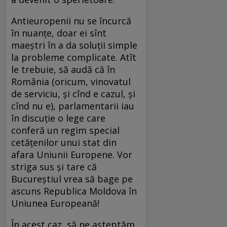
Antieuropenii nu se încurcă
în nuanţe, doar ei sînt
maeştri în a da soluţii simple
la probleme complicate. Atît
le trebuie, să audă că în
România (oricum, vinovatul
de serviciu, şi cînd e cazul, şi
cînd nu e), parlamentarii iau
în discuţie o lege care
conferă un regim special
cetăţenilor unui stat din
afara Uniunii Europene. Vor
striga sus şi tare că
Bucureştiul vrea să bage pe
ascuns Republica Moldova în
Uniunea Europeană!
În acest caz, să ne aşteptăm