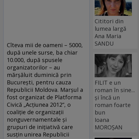
Cititori din
lumea largă
Ana Maria
SANDU
Cîteva mii de oameni – 5000,
după unele surse, ba chiar
10.000, după spusele
organizatorilor – au
mărşăluit duminică prin
Bucureşti, pentru cauza
FILIT e un
Republicii Moldova. Marşul a
roman în sine...
fost organizat de Platforma
și încă un
Civică „Acţiunea 2012“, o
roman foarte
coaliţie de organizaţii
bun
nonguvernamentale şi
Ioana
grupuri de iniţiativă care
MOROȘAN
susţin unirea Republicii