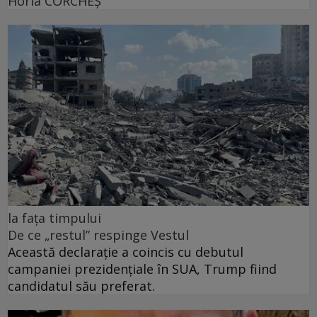
Horia CORCHEŞ
la fața timpului
De ce „restul” respinge Vestul
Această declarație a coincis cu debutul
campaniei prezidențiale în SUA, Trump fiind
candidatul său preferat.