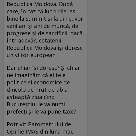
Republica Moldova. După
care, în caz că lucrurile ies
bine la summit şi la urne, vor
veni ani şi ani de muncă, de
progrese şi de sacrificii, dacă,
într-adevăr, cetăţenii
Republicii Moldova îşi doresc
un viitor european.
Dar chiar îşi doresc? Şi chiar
ne imaginăm că elitele
politice şi economice de
dincolo de Prut de-abia
aşteaptă ziua cînd
Bucureştiul le va numi
prefecţi şi le va pune taxe?
Potrivit Barometrului de
Opinie IMAS din luna mai,