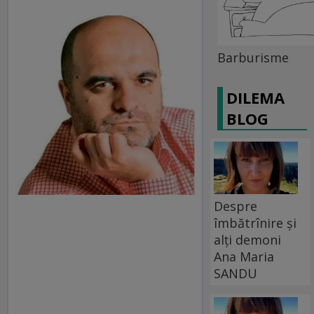
Barburisme
DILEMA
BLOG
Despre
îmbătrînire și
alți demoni
Ana Maria
SANDU