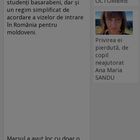
OCTOMBRIE
studenţi basarabeni, dar şi
un regim simplificat de
acordare a vizelor de intrare
în România pentru
moldoveni.
Privirea ei
pierdută, de
copil
neajutorat
Ana Maria
SANDU
Marşul a avut loc cu doar o