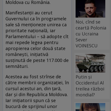
Moldova cu România.
Manifestanţii au cerut
Guvernului ca în programele
Noi, cînd se
sale să menţioneze unirea ca
ceartă Polonia
prioritate naţională, iar
cu Ucraina
Parlamentului – să adopte cît
Sever
mai repede legea pentru
VOINESCU
apropierea celor două state
româneşti, iniţiativă
susţinută de peste 117.000 de
semnături.
Acestea au fost strînse de
Putin și
către membrii organizaţiei, în
Occidentul Al
cursul acestui an, din ţară,
treilea război
dar şi din Republica Moldova.
mondial?
Iar iniţiatorii spun că se
bucură de sprijinul unor