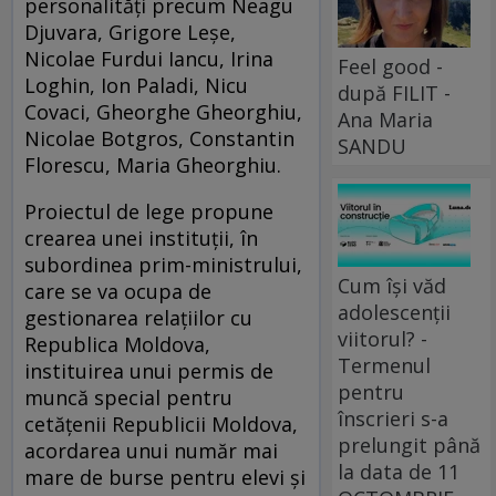
personalităţi precum Neagu
Djuvara, Grigore Leşe,
Nicolae Furdui Iancu, Irina
Feel good -
Loghin, Ion Paladi, Nicu
după FILIT -
Covaci, Gheorghe Gheorghiu,
Ana Maria
Nicolae Botgros, Constantin
SANDU
Florescu, Maria Gheorghiu.
Proiectul de lege propune
crearea unei instituţii, în
subordinea prim-ministrului,
Cum își văd
care se va ocupa de
adolescenții
gestionarea relaţiilor cu
viitorul? -
Republica Moldova,
Termenul
instituirea unui permis de
pentru
muncă special pentru
înscrieri s-a
cetăţenii Republicii Moldova,
prelungit până
acordarea unui număr mai
la data de 11
mare de burse pentru elevi şi