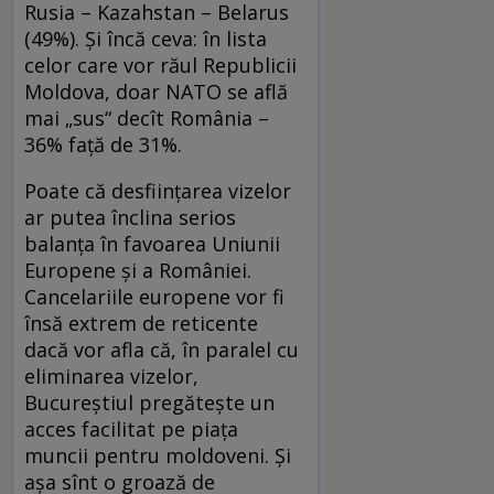
Rusia – Kazahstan – Belarus
(49%). Şi încă ceva: în lista
celor care vor răul Republicii
Moldova, doar NATO se află
mai „sus“ decît România –
36% faţă de 31%.
Poate că desfiinţarea vizelor
ar putea înclina serios
balanţa în favoarea Uniunii
Europene şi a României.
Cancelariile europene vor fi
însă extrem de reticente
dacă vor afla că, în paralel cu
eliminarea vizelor,
Bucureştiul pregăteşte un
acces facilitat pe piaţa
muncii pentru moldoveni. Şi
aşa sînt o groază de