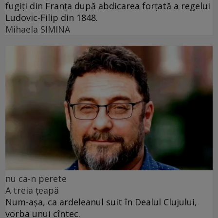
fugiți din Franța după abdicarea forțată a regelui
Ludovic-Filip din 1848.
Mihaela SIMINA
nu ca-n perete
A treia țeapă
Num-așa, ca ardeleanul suit în Dealul Clujului,
vorba unui cîntec.