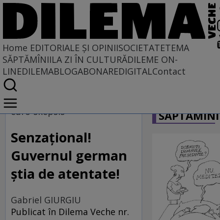
Home
EDITORIALE ȘI OPINII
SOCIETATE
TEMA
SĂPTĂMÎNII
LA ZI ÎN CULTURĂ
DILEME ON-
LINE
DILEMABLOG
ABONARE
DIGITAL
Contact
Home
CARICATU
EDITORIALE ȘI OPINII
euro-skepsis
SĂPTĂMÎNI
PE CE LUME TRĂIM
Senzaţional!
Guvernul german
ştia de atentate!
Gabriel GIURGIU
Publicat în Dilema Veche nr.