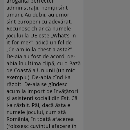
aroganța perfectei
administrații, nemții sînt
umani. Au dubii, au umor,
sînt europeni cu adevărat.
Recunosc chiar că numele
jocului la UE este „What’s in
it for me?“, adică un fel de
„Ce-am io la chestia asta?“.
De-aia au fost de acord, de-
abia în ultima clipă, cu o Pază
de Coastă a Uniunii (un mic
exemplu). De-abia cînd i-a
răzbit. De-aia se gîndesc
acum la import de învățători
și asistenți sociali din Est. Că
i-a răzbit. Păi, dacă ăsta e
numele jocului, cum stă
România, în toată afacerea
(folosesc cuvîntul afacere în