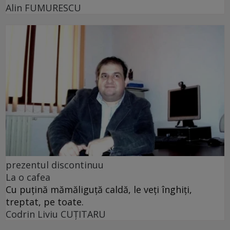
Alin FUMURESCU
prezentul discontinuu
La o cafea
Cu puţină mămăliguţă caldă, le veţi înghiţi,
treptat, pe toate.
Codrin Liviu CUŢITARU