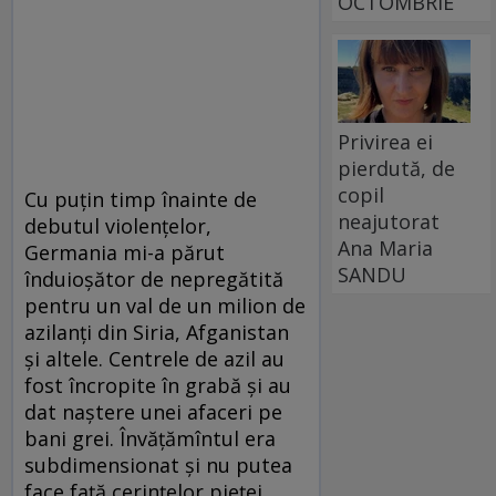
OCTOMBRIE
Privirea ei
pierdută, de
copil
Cu puțin timp înainte de
neajutorat
debutul vio­len­țelor,
Ana Maria
Germania mi-a părut
SANDU
înduioșător de nepregătită
pentru un val de un milion de
azilanți din Siria, Afganistan
și altele. Centrele de azil au
fost încropite în grabă și au
dat naștere unei afaceri pe
bani grei. Învățămîntul era
subdimensionat și nu putea
face față cerințelor pieței