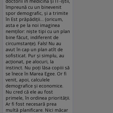
doctorii în medicină și IT-iștii,
împreună cu un binevenit
spor demografic, și a trimite
în Est prăpădiții… (oricum,
asta e pe la noi imaginea
nemților: niște tipi cu un plan
bine făcut, indiferent de
circumstanțe). Fals! Nu au
avut în cap un plan atît de
sofisticat. Pur și simplu, au
acționat, pe alocuri, la
instinct. Nu poți lăsa copiii să
se înece în Marea Egee. Or fi
venit, apoi, calculele
demografice și economice.
Nu cred că ele au fost
primele, în ordinea priorității.
Ar fi fost necesară prea
multă planificare. Nici măcar