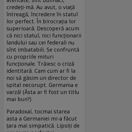
atentate, sînt buimaci,
credeți-mă. Au avut, o viață
întreagă, încredere în statul
lor perfect. În birocrația lor
superioară. Descoperă acum
că nici statul, nici funcționarii
landului sau cei federali nu
sînt imbatabili. Se confruntă
cu propriile mituri
funcționale. Trăiesc o criză
identitară. Cam cum ar fi la
noi să găsim un director de
spital necorupt. Germania e
varză! (Ăsta ar fi fost un titlu
mai bun?)
Paradoxal, tocmai starea
asta a Germaniei mi-a făcut
țara mai simpatică. Lipsiți de