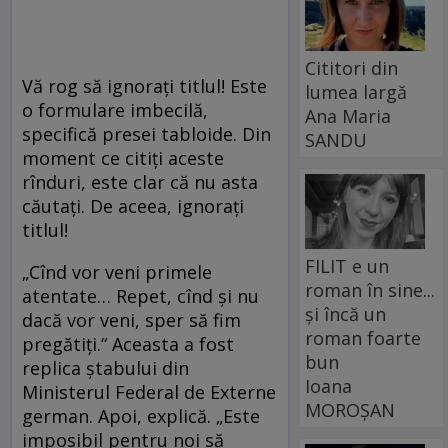
Cititori din
Vă rog să ignorați titlul! Este
lumea largă
o formulare imbecilă,
Ana Maria
specifică presei tabloide. Din
SANDU
moment ce citiți aceste
rînduri, este clar că nu asta
căutați. De aceea, ignorați
titlul!
FILIT e un
„Cînd vor veni primele
roman în sine...
atentate… Repet, cînd și nu
și încă un
dacă vor veni, sper să fim
roman foarte
pregătiți.“ Aceasta a fost
bun
replica ștabului din
Ioana
Ministerul Federal de Externe
MOROȘAN
german. Apoi, explică. „Este
imposibil pentru noi să