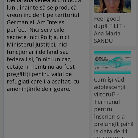
Declarația venea acum două
luni, înainte să se producă
vreun incident pe teritoriul
Feel good -
Germaniei. Am înțeles
după FILIT -
perfect. Nici serviciile
Ana Maria
secrete, nici Poliția, nici
SANDU
Ministerul Justiției, nici
funcționarii de land sau
federali și, în nici un caz,
cetățenii nemți nu au fost
pregătiți pentru valul de
Cum își văd
refugiați care i-a asaltat, cu
adolescenții
amenințările de rigoare.
viitorul? -
Termenul
pentru
înscrieri s-a
prelungit până
la data de 11