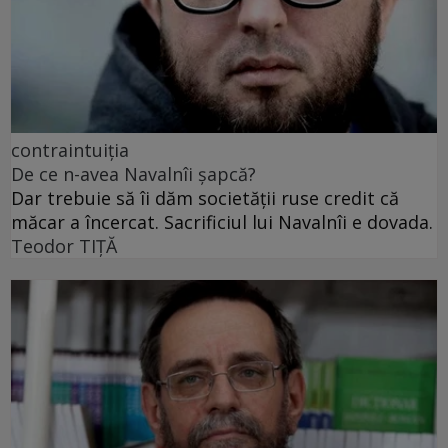
contraintuiția
De ce n-avea Navalnîi șapcă?
Dar trebuie să îi dăm societății ruse credit că
măcar a încercat. Sacrificiul lui Navalnîi e dovada.
Teodor TIŢĂ