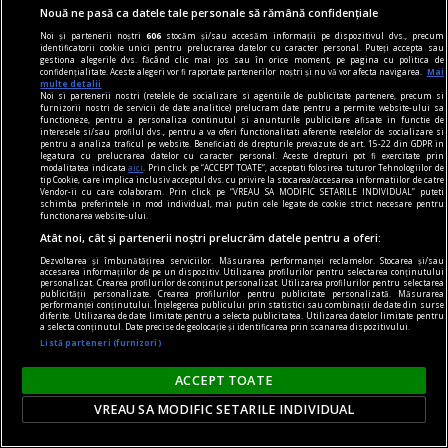
Nouă ne pasă ca datele tale personale să rămână confidențiale
Noi și partenerii noștri
606
stocăm și/sau accesăm informații pe dispozitivul dvs., precum
identificatorii cookie unici pentru prelucrarea datelor cu caracter personal. Puteți accepta sau
accent pe istorie
gestiona alegerile dvs. făcând clic mai jos sau în orice moment, pe pagina cu politica de
confidențialitate. Aceste alegeri vor fi raportate partenerilor noștri și nu vă vor afecta navigarea.
Mai
Lech Walesa, din istorie și din prezent
multe detalii
Noi si partenerii nostri (retelele de socializare si agentiile de publicitate partenere, precum si
Stocul pare limitat, istoria continuă.
furnizorii nostri de servicii de date analitice) prelucram date pentru a permite website-ului sa
functioneze, pentru a personaliza continutul si anunturile publicitare afisate in functie de
Mihaela SIMINA
interesele si/sau profilul dvs., pentru a va oferi functionalitati aferente retelelor de socializare si
pentru a analiza traficul pe website. Beneficiati de drepturile prevazute de art. 15-22 din GDPR in
legatura cu prelucrarea datelor cu caracter personal. Aceste drepturi pot fi exercitate prin
modalitatea indicata
aici
. Prin click pe “ACCEPT TOATE”, acceptati folosirea tuturor Tehnologiilor de
tip Cookie, care implica inclusiv acceptul dvs. cu privire la stocarea/accesarea informatiilor de catre
Vendor-ii cu care colaboram. Prin click pe “VREAU SA MODIFIC SETARILE INDIVIDUAL” puteti
schimba preferintele in mod individual, mai putin cele legate de cookie strict necesare pentru
functionarea website-ului.
Atât noi, cât și partenerii noștri prelucrăm datele pentru a oferi:
Dezvoltarea și îmbunătățirea serviciilor. Măsurarea performanței reclamelor. Stocarea și/sau
accesarea informațiilor de pe un dispozitiv. Utilizarea profilurilor pentru selectarea conținutului
personalizat. Crearea profilurilor de conținut personalizat. Utilizarea profilurilor pentru selectarea
publicității personalizate. Crearea profilurilor pentru publicitate personalizată. Măsurarea
performanței conținutului. Înțelegerea publicului prin statistici sau combinații de date din surse
diferite. Utilizarea de date limitate pentru a selecta publicitatea. Utilizarea datelor limitate pentru
a selecta conținutul. Date precise de geolocație și identificarea prin scanarea dispozitivului.
Listă parteneri (furnizori)
ACCEPT TOATE
VREAU SA MODIFIC SETARILE INDIVIDUAL
prezentul discontinuu