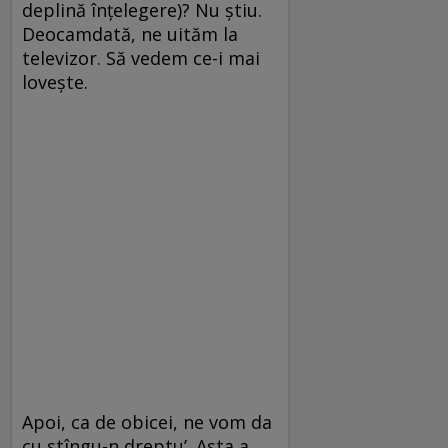
deplină înțelegere)? Nu știu.
Deocamdată, ne uităm la
televizor. Să vedem ce-i mai
lovește.
Apoi, ca de obicei, ne vom da
cu stîngu-n dreptu’. Asta a