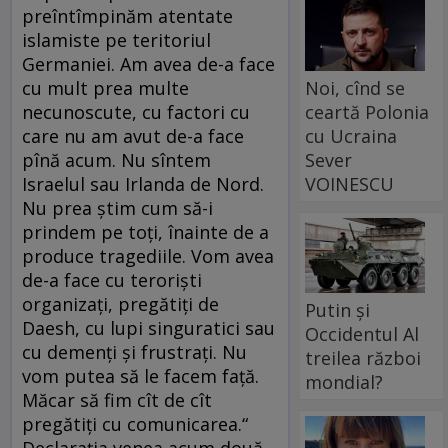
preîntîmpinăm atentate
islamiste pe teritoriul
Germaniei. Am avea de-a face
Noi, cînd se
cu mult prea multe
ceartă Polonia
necunoscute, cu factori cu
cu Ucraina
care nu am avut de-a face
Sever
pînă acum. Nu sîntem
VOINESCU
Israelul sau Irlanda de Nord.
Nu prea știm cum să-i
prindem pe toți, înainte de a
produce tragediile. Vom avea
de-a face cu teroriști
organizați, pregătiți de
Putin și
Daesh, cu lupi singuratici sau
Occidentul Al
cu demenți și frustrați. Nu
treilea război
vom putea să le facem față.
mondial?
Măcar să fim cît de cît
pregătiți cu comunicarea.“