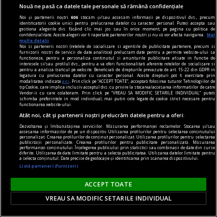
Nouă ne pasă ca datele tale personale să rămână confidențiale
Noi și partenerii noștri
606
stocăm și/sau accesăm informații pe dispozitivul dvs., precum
identificatorii cookie unici pentru prelucrarea datelor cu caracter personal. Puteți accepta sau
gestiona alegerile dvs. făcând clic mai jos sau în orice moment, pe pagina cu politica de
confidențialitate. Aceste alegeri vor fi raportate partenerilor noștri și nu vă vor afecta navigarea.
Mai
multe detalii
Noi si partenerii nostri (retelele de socializare si agentiile de publicitate partenere, precum si
furnizorii nostri de servicii de date analitice) prelucram date pentru a permite website-ului sa
functioneze, pentru a personaliza continutul si anunturile publicitare afisate in functie de
interesele si/sau profilul dvs., pentru a va oferi functionalitati aferente retelelor de socializare si
viața de capital
pentru a analiza traficul pe website. Beneficiati de drepturile prevazute de art. 15-22 din GDPR in
legatura cu prelucrarea datelor cu caracter personal. Aceste drepturi pot fi exercitate prin
Cînd economia de piață s-a pierdut printre
modalitatea indicata
aici
. Prin click pe “ACCEPT TOATE”, acceptati folosirea tuturor Tehnologiilor de
tip Cookie, care implica inclusiv acceptul dvs. cu privire la stocarea/accesarea informatiilor de catre
proteste
Vendor-ii cu care colaboram. Prin click pe “VREAU SA MODIFIC SETARILE INDIVIDUAL” puteti
schimba preferintele in mod individual, mai putin cele legate de cookie strict necesare pentru
Întrebarea este: pînă unde vor merge încălcările
functionarea website-ului.
principiilor economiei de piață și cele privind
Atât noi, cât și partenerii noștri prelucrăm datele pentru a oferi:
funcționarea Uniunii Europene?
Dezvoltarea și îmbunătățirea serviciilor. Măsurarea performanței reclamelor. Stocarea și/sau
accesarea informațiilor de pe un dispozitiv. Utilizarea profilurilor pentru selectarea conținutului
Constantin RUDNIŢCHI
personalizat. Crearea profilurilor de conținut personalizat. Utilizarea profilurilor pentru selectarea
publicității personalizate. Crearea profilurilor pentru publicitate personalizată. Măsurarea
performanței conținutului. Înțelegerea publicului prin statistici sau combinații de date din surse
diferite. Utilizarea de date limitate pentru a selecta publicitatea. Utilizarea datelor limitate pentru
a selecta conținutul. Date precise de geolocație și identificarea prin scanarea dispozitivului.
Listă parteneri (furnizori)
ACCEPT TOATE
VREAU SA MODIFIC SETARILE INDIVIDUAL