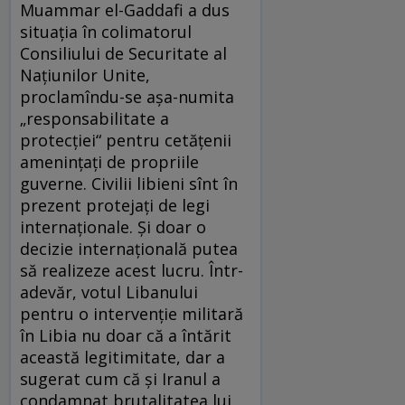
Muammar el-Gaddafi a dus
situaţia în colimatorul
Consiliului de Securitate al
Naţiunilor Unite,
proclamîndu-se aşa-numita
„responsabilitate a
protecţiei“ pentru cetăţenii
ameninţaţi de propriile
guverne. Civilii libieni sînt în
prezent protejaţi de legi
internaţionale. Şi doar o
decizie internaţională putea
să realizeze acest lucru. Într-
adevăr, votul Libanului
pentru o intervenţie militară
în Libia nu doar că a întărit
această legitimitate, dar a
sugerat cum că şi Iranul a
condamnat brutalitatea lui