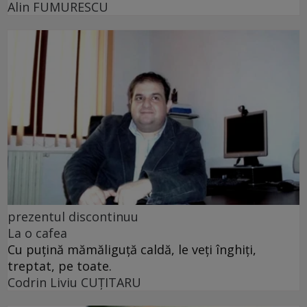
Alin FUMURESCU
prezentul discontinuu
La o cafea
Cu puţină mămăliguţă caldă, le veţi înghiţi,
treptat, pe toate.
Codrin Liviu CUŢITARU