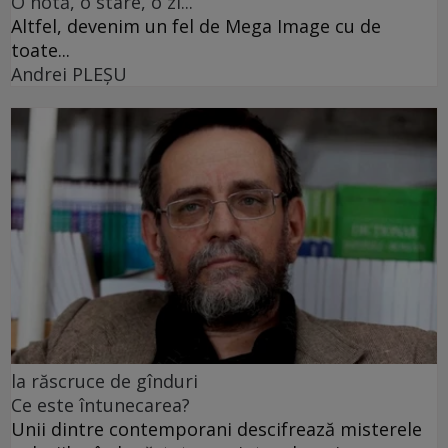
O notă, o stare, o zi...
Altfel, devenim un fel de Mega Image cu de
toate...
Andrei PLEŞU
la răscruce de gînduri
Ce este întunecarea?
Unii dintre contemporani descifrează misterele