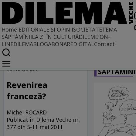
Home
EDITORIALE ȘI OPINII
SOCIETATE
TEMA
SĂPTĂMÎNII
LA ZI ÎN CULTURĂ
DILEME ON-
LINE
DILEMABLOG
ABONARE
DIGITAL
Contact
Home
CARICATU
EDITORIALE ȘI OPINII
teme de azi
SĂPTĂMÎNI
PE CE LUME TRĂIM
Revenirea
franceză?
Michel ROCARD
Publicat în Dilema Veche nr.
377 din 5-11 mai 2011