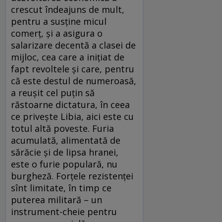
crescut îndeajuns de mult,
pentru a susţine micul
comerţ, şi a asigura o
salarizare decentă a clasei de
mijloc, cea care a iniţiat de
fapt revoltele şi care, pentru
că este destul de numeroasă,
a reuşit cel puţin să
răstoarne dictatura, în ceea
ce priveşte Libia, aici este cu
totul altă poveste. Furia
acumulată, alimentată de
sărăcie şi de lipsa hranei,
este o furie populară, nu
burgheză. Forţele rezistenţei
sînt limitate, în timp ce
puterea militară – un
instrument-cheie pentru