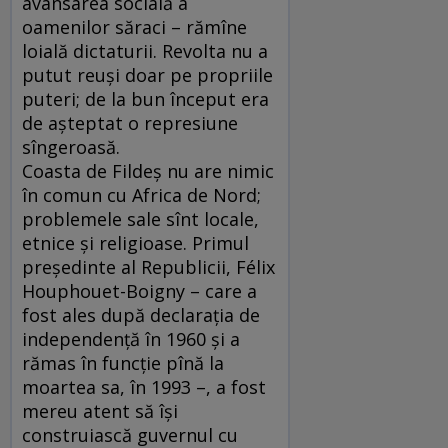
avansarea socială a
oamenilor săraci – rămîne
loială dictaturii. Revolta nu a
putut reuşi doar pe propriile
puteri; de la bun început era
de aşteptat o represiune
sîngeroasă.
Coasta de Fildeş nu are nimic
în comun cu Africa de Nord;
problemele sale sînt locale,
etnice şi religioase. Primul
preşedinte al Republicii, Félix
Houphouet-Boigny – care a
fost ales după declaraţia de
independenţă în 1960 şi a
rămas în funcţie pînă la
moartea sa, în 1993 –, a fost
mereu atent să îşi
construiască guvernul cu