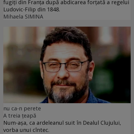
fugiți din Franța după abdicarea forțată a regelui
Ludovic-Filip din 1848.
Mihaela SIMINA
nu ca-n perete
A treia țeapă
Num-așa, ca ardeleanul suit în Dealul Clujului,
vorba unui cîntec.