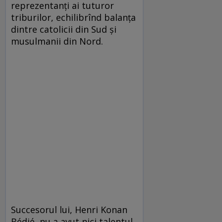
reprezentanţi ai tuturor
triburilor, echilibrînd balanţa
dintre catolicii din Sud şi
musulmanii din Nord.
Succesorul lui, Henri Konan
Bédié, nu a avut nici talentul,