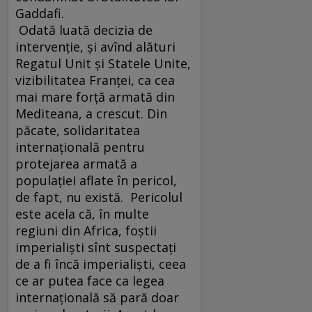
Gaddafi.
Odată luată decizia de
intervenţie, şi avînd alături
Regatul Unit şi Statele Unite,
vizibilitatea Franţei, ca cea
mai mare forţă armată din
Mediteana, a crescut. Din
păcate, solidaritatea
internaţională pentru
protejarea armată a
populaţiei aflate în pericol,
de fapt, nu există. Pericolul
este acela că, în multe
regiuni din Africa, foştii
imperialişti sînt suspectaţi
de a fi încă imperialişti, ceea
ce ar putea face ca legea
internaţională să pară doar