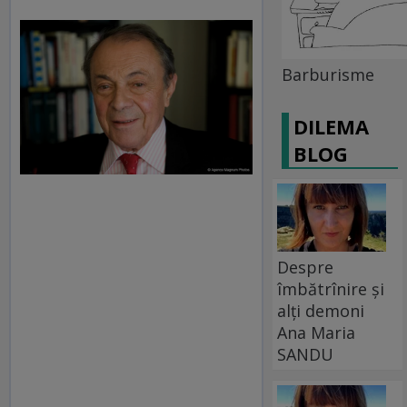
Barburisme
DILEMA
BLOG
Despre
îmbătrînire și
alți demoni
Ana Maria
SANDU