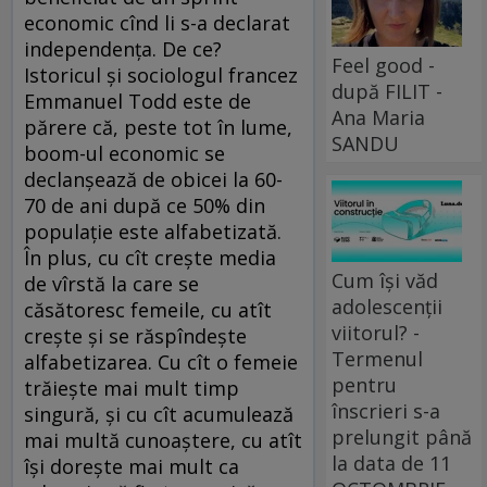
economic cînd li s-a declarat
independenţa. De ce?
Feel good -
Istoricul şi sociologul francez
după FILIT -
Emmanuel Todd este de
Ana Maria
părere că, peste tot în lume,
SANDU
boom-ul economic se
declanşează de obicei la 60-
70 de ani după ce 50% din
populaţie este alfabetizată.
În plus, cu cît creşte media
Cum își văd
de vîrstă la care se
adolescenții
căsătoresc femeile, cu atît
viitorul? -
creşte şi se răspîndeşte
Termenul
alfabetizarea. Cu cît o femeie
pentru
trăieşte mai mult timp
înscrieri s-a
singură, şi cu cît acumulează
prelungit până
mai multă cunoaştere, cu atît
la data de 11
îşi doreşte mai mult ca