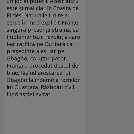
un joc al puterii. Acest lucru
este şi mai clar în Coasta de
Fildeş: Naţiunile Unite au
cerut în mod explicit Franţei,
singura prezenţă străină, să
implementeze rezoluţia care
l-ar ratifica pe Outtara ca
preşedinte ales, iar pe
Gbagbo, ca urzurpator.
Franţa a procedat destul de
bine, lăsînd arestarea lui
Gbagbo la îndemîna forţelor
lui Ouattara. Războiul civil
fiind astfel evitat.