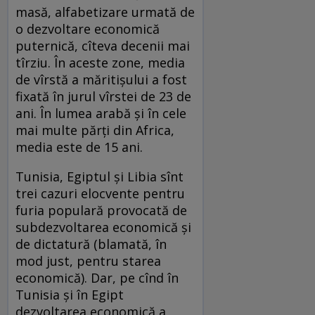
masă, alfabetizare urmată de
o dezvoltare economică
puternică, cîteva decenii mai
tîrziu. În aceste zone, media
de vîrstă a măritişului a fost
fixată în jurul vîrstei de 23 de
ani. În lumea arabă şi în cele
mai multe părţi din Africa,
media este de 15 ani.
Tunisia, Egiptul şi Libia sînt
trei cazuri elocvente pentru
furia populară provocată de
subdezvoltarea economică şi
de dictatură (blamată, în
mod just, pentru starea
economică). Dar, pe cînd în
Tunisia şi în Egipt
dezvoltarea economică a