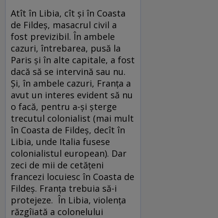
Atît în Libia, cît şi în Coasta
de Fildeş, masacrul civil a
fost previzibil. În ambele
cazuri, întrebarea, pusă la
Paris şi în alte capitale, a fost
dacă să se intervină sau nu.
Şi, în ambele cazuri, Franţa a
avut un interes evident să nu
o facă, pentru a-şi şterge
trecutul colonialist (mai mult
în Coasta de Fildeş, decît în
Libia, unde Italia fusese
colonialistul european). Dar
zeci de mii de cetăţeni
francezi locuiesc în Coasta de
Fildeş. Franţa trebuia să-i
protejeze. În Libia, violenţa
răzgîiată a colonelului