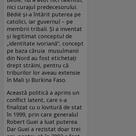
nici curajul predecesorului.
Bédié şi-a întărit puterea pe
catolici, iar guvernul – pe
membrii tribali. Şi a inventat
şi legitimat conceptul de
„identitate ivoriană“, concept
pe baza căruia musulmanii
din Nord au fost etichetaţi
drept străini, pentru că
triburilor lor aveau extensie
în Mali şi Burkina Faso.
Această politică a aprins un
conflict latent, care s-a
finalizat cu o lovitură de stat
în 1999, prin care generalul
Robert Gueï a luat puterea.
Dar Gueï a rezistat doar trei