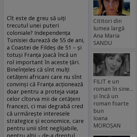
Cît este de greu să uiţi
Cititori din
trecutul unei puteri
lumea largă
coloniale? Independenţa
Ana Maria
Tunisiei durează de 55 de ani,
SANDU
a Coastei de Fildeş de 51 – şi
totuşi Franţa joacă încă un
rol important în aceste ţări.
Bineînţeles că sînt mulţi
cetăţeni africani care nu sînt
FILIT e un
convinşi că Franţa acţionează
roman în sine...
doar pentru a proteja viaţa
și încă un
celor cîtorva mii de cetăţeni
roman foarte
francezi, ci mai degrabă cred
bun
că urmăreşte interesele
Ioana
strategice şi economice, care
MOROȘAN
pentru unii sînt neglijabile,
pentru alţii – de-a dreptul