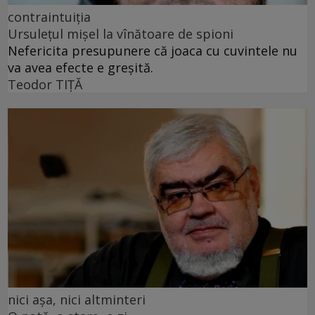
contraintuiția
Ursulețul mișel la vînătoare de spioni
Nefericita presupunere că joaca cu cuvintele nu
va avea efecte e greșită.
Teodor TIŢĂ
nici așa, nici altminteri