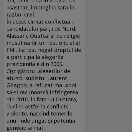
ani, pentru că în 2002 a fost
asasinat, împingînd ţara în
război civil.
În acest climat conflictual,
candidatului părţii de Nord,
Alassane Ouattara, de religie
musulmană, un fost oficial al
FMI, i-a fost negat dreptul de
a participa la alegerile
prezidenţiale din 2005.
Cîştigătorul alegerilor de
atunci, sudistul Laurent
Gbagbo, a refuzat mai apoi
să-şi recunoască înfrîngerea
din 2010, în faţa lui Outtara,
ducînd astfel la conflicte
violente, născînd temerile
unui îndelungat şi potenţial
genocid armat.