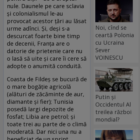
nule. Daunele pe care sclavia
şi colonialismul le-au
provocat acestor ţări au lăsat
Noi, cînd se
urme adînci. Şi, deşi s-a
ceartă Polonia
descurcat foarte bine timp
cu Ucraina
de decenii, Franţa are o
Sever
datorie de prietenie care nu
VOINESCU
o lasă să uite şi care îi cere să
adopte o anumită conduită.
Coasta de Fildeş se bucură de
o mare bogăţie agricolă
(alături de zăcăminte de aur,
Putin și
diamante şi fier); Tunisia
Occidentul Al
posedă largi depozite de
treilea război
fosfat; Libia are petrol; şi
mondial?
toate trei au parte de o climă
moderată. Dar nici una nu a
beneficiat de un sprint