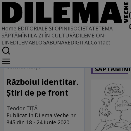
Home
EDITORIALE ȘI OPINII
SOCIETATE
TEMA
SĂPTĂMÎNII
LA ZI ÎN CULTURĂ
DILEME ON-
LINE
DILEMABLOG
ABONARE
DIGITAL
Contact
Home
CARICATU
EDITORIALE ȘI OPINII
Contraintuiţia
SĂPTĂMÎNI
PE CE LUME TRĂIM
Războiul identitar.
Știri de pe front
Teodor TIŢĂ
Publicat în Dilema Veche nr.
845 din 18 - 24 iunie 2020