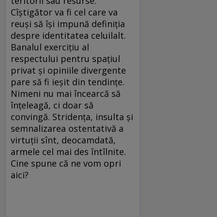
teritorii sau resurse.
Cîștigător va fi cel care va
reuși să își impună definiția
despre identitatea celuilalt.
Banalul exercițiu al
respectului pentru spațiul
privat și opiniile divergente
pare să fi ieșit din tendințe.
Nimeni nu mai încearcă să
înțeleagă, ci doar să
convingă. Stridența, insulta și
semnalizarea ostentativă a
virtuții sînt, deocamdată,
armele cel mai des întîlnite.
Cine spune că ne vom opri
aici?