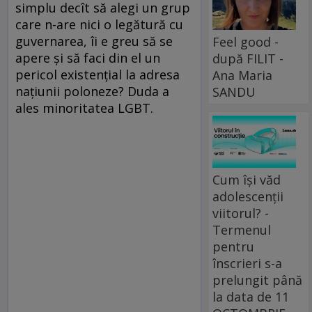
simplu decît să alegi un grup
care n-are nici o legătură cu
guvernarea, îi e greu să se
Feel good -
apere și să faci din el un
după FILIT -
pericol existențial la adresa
Ana Maria
națiunii poloneze? Duda a
SANDU
ales minoritatea LGBT.
Cum își văd
adolescenții
viitorul? -
Termenul
pentru
înscrieri s-a
prelungit până
la data de 11