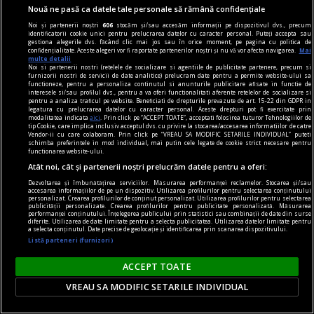
Nouă ne pasă ca datele tale personale să rămână confidențiale
Noi și partenerii noștri
606
stocăm și/sau accesăm informații pe dispozitivul dvs., precum
identificatorii cookie unici pentru prelucrarea datelor cu caracter personal. Puteți accepta sau
gestiona alegerile dvs. făcând clic mai jos sau în orice moment, pe pagina cu politica de
confidențialitate. Aceste alegeri vor fi raportate partenerilor noștri și nu vă vor afecta navigarea.
Mai
multe detalii
Noi si partenerii nostri (retelele de socializare si agentiile de publicitate partenere, precum si
furnizorii nostri de servicii de date analitice) prelucram date pentru a permite website-ului sa
functioneze, pentru a personaliza continutul si anunturile publicitare afisate in functie de
interesele si/sau profilul dvs., pentru a va oferi functionalitati aferente retelelor de socializare si
pentru a analiza traficul pe website. Beneficiati de drepturile prevazute de art. 15-22 din GDPR in
nici așa, nici altminteri
legatura cu prelucrarea datelor cu caracter personal. Aceste drepturi pot fi exercitate prin
modalitatea indicata
aici
. Prin click pe “ACCEPT TOATE”, acceptati folosirea tuturor Tehnologiilor de
Cum trebuie să fie un președinte
tip Cookie, care implica inclusiv acceptul dvs. cu privire la stocarea/accesarea informatiilor de catre
Vendor-ii cu care colaboram. Prin click pe “VREAU SA MODIFIC SETARILE INDIVIDUAL” puteti
Nu cred în nici o campanie electorală construită
schimba preferintele in mod individual, mai putin cele legate de cookie strict necesare pentru
functionarea website-ului.
pe negativitate, pe agresiune, pe obsesii strict
Atât noi, cât și partenerii noștri prelucrăm datele pentru a oferi:
individuale.
Dezvoltarea și îmbunătățirea serviciilor. Măsurarea performanței reclamelor. Stocarea și/sau
Andrei PLEŞU
accesarea informațiilor de pe un dispozitiv. Utilizarea profilurilor pentru selectarea conținutului
personalizat. Crearea profilurilor de conținut personalizat. Utilizarea profilurilor pentru selectarea
publicității personalizate. Crearea profilurilor pentru publicitate personalizată. Măsurarea
performanței conținutului. Înțelegerea publicului prin statistici sau combinații de date din surse
diferite. Utilizarea de date limitate pentru a selecta publicitatea. Utilizarea datelor limitate pentru
a selecta conținutul. Date precise de geolocație și identificarea prin scanarea dispozitivului.
Listă parteneri (furnizori)
ACCEPT TOATE
VREAU SA MODIFIC SETARILE INDIVIDUAL