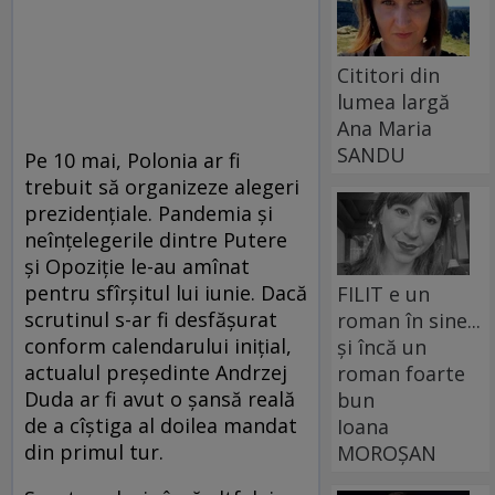
Cititori din
lumea largă
Ana Maria
SANDU
Pe 10 mai, Polonia ar fi
trebuit să organizeze alegeri
prezidențiale. Pandemia și
neînțelegerile dintre Putere
și Opoziție le-au amînat
pentru sfîrșitul lui iunie. Dacă
FILIT e un
scrutinul s-ar fi desfășurat
roman în sine...
conform calendarului inițial,
și încă un
actualul președinte Andrzej
roman foarte
Duda ar fi avut o șansă reală
bun
de a cîștiga al doilea mandat
Ioana
din primul tur.
MOROȘAN