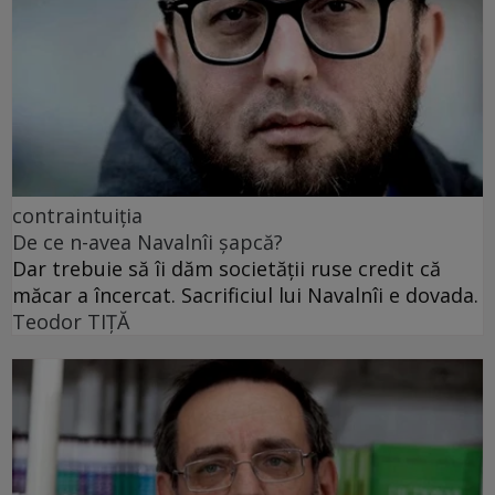
contraintuiția
De ce n-avea Navalnîi șapcă?
Dar trebuie să îi dăm societății ruse credit că
măcar a încercat. Sacrificiul lui Navalnîi e dovada.
Teodor TIŢĂ