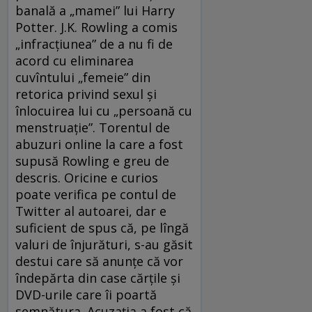
banală a „mamei” lui Harry
Potter. J.K. Rowling a comis
„infracțiunea” de a nu fi de
acord cu eliminarea
cuvîntului „femeie” din
retorica privind sexul și
înlocuirea lui cu „persoană cu
menstruație”. Torentul de
abuzuri online la care a fost
supusă Rowling e greu de
descris. Oricine e curios
poate verifica pe contul de
Twitter al autoarei, dar e
suficient de spus că, pe lîngă
valuri de înjurături, s-au găsit
destui care să anunțe că vor
îndepărta din case cărțile și
DVD-urile care îi poartă
semnătura. Acuzația a fost că