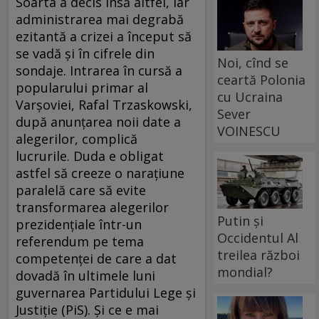
Soarta a decis însă altfel, iar
administrarea mai degrabă
ezitantă a crizei a început să
se vadă și în cifrele din
Noi, cînd se
sondaje. Intrarea în cursă a
ceartă Polonia
popularului primar al
cu Ucraina
Varșoviei, Rafal Trzaskowski,
Sever
după anunțarea noii date a
VOINESCU
alegerilor, complică
lucrurile. Duda e obligat
astfel să creeze o narațiune
paralelă care să evite
transformarea alegerilor
Putin și
prezidențiale într-un
Occidentul Al
referendum pe tema
treilea război
competenței de care a dat
mondial?
dovadă în ultimele luni
guvernarea Partidului Lege și
Justiție (PiS). Și ce e mai