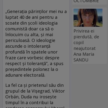
OCTOMBRIE
„Generația părinților mei nu a
luptat 40 de ani pentru a
scoate din școli ideologia
comunistă doar ca să o
Privirea ei
înlocuim cu alta, și mai
pierdută, de
periculoasă. O ideologie
copil
ascunde o intoleranță
neajutorat
profundă în spatele unor
Ana Maria
fraze care vorbesc despre
SANDU
respect și toleranță”, a spus
președintele polonez la o
adunare electorală.
La fel ca și prietenul său din
grupul de la Vișegrad, Viktor
Orbán, Duda nu irosește
timpul în a contribui la