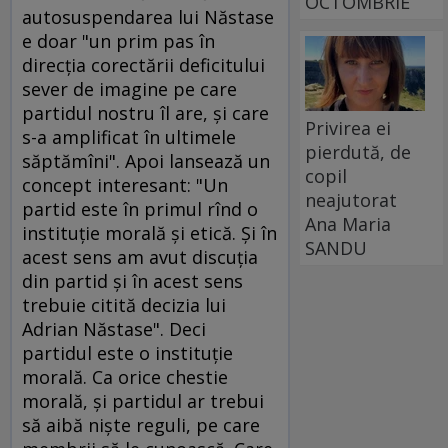
OCTOMBRIE
autosuspendarea lui Năstase
e doar "un prim pas în
direcţia corectării deficitului
sever de imagine pe care
partidul nostru îl are, şi care
Privirea ei
s-a amplificat în ultimele
pierdută, de
săptămîni". Apoi lansează un
copil
concept interesant: "Un
neajutorat
partid este în primul rînd o
Ana Maria
instituţie morală şi etică. Şi în
SANDU
acest sens am avut discuţia
din partid şi în acest sens
trebuie citită decizia lui
Adrian Năstase". Deci
partidul este o instituţie
morală. Ca orice chestie
morală, şi partidul ar trebui
să aibă nişte reguli, pe care