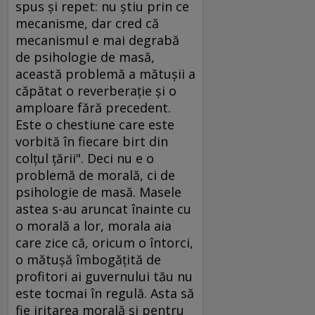
spus şi repet: nu ştiu prin ce
mecanisme, dar cred că
mecanismul e mai degrabă
de psihologie de masă,
această problemă a mătuşii a
căpătat o reverberaţie şi o
amploare fără precedent.
Este o chestiune care este
vorbită în fiecare birt din
colţul ţării". Deci nu e o
problemă de morală, ci de
psihologie de masă. Masele
astea s-au aruncat înainte cu
o morală a lor, morala aia
care zice că, oricum o întorci,
o mătuşă îmbogăţită de
profitori ai guvernului tău nu
este tocmai în regulă. Asta să
fie iritarea morală şi pentru