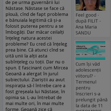
de pe urma guvernării lui
Năstase. Năstase se face că
plouă, cînd de fapt problema
Feel good -
e bănuiala legitimă că şi-a
după FILIT -
folosit puterea pentru a se
Ana Maria
îmbogăţi. Dar măcar ceilalţi
SANDU
înţeleg natura acestei
probleme? Eu cred că înţeleg
prea bine. Că atunci cînd se
uită unii la alţii asta
subînţeleg cu toţii. Dar nu o
Cum își văd
spun. E fascinant cum Mircea
adolescenții
Geoană a alergat în jurul
viitorul? -
subiectului. Ziariştii au avut
Termenul
inspiraţia să-l întrebe care a
pentru
fost greşeala lui Năstase, în
înscrieri s-a
opinia sa. L-au întrebat de
prelungit până
mai multe ori, în mai multe
la data de 11
forme. Geoană zice că