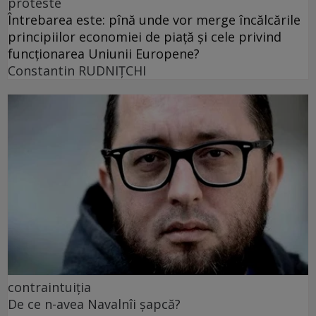
proteste
Întrebarea este: pînă unde vor merge încălcările
principiilor economiei de piață și cele privind
funcționarea Uniunii Europene?
Constantin RUDNIŢCHI
contraintuiția
De ce n-avea Navalnîi șapcă?