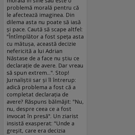
morală în sine sau este o
problemă morală pentru că
le afectează imaginea. Din
dilema asta nu poate să iasă
şi pace. Caută să scape altfel:
"Întîmplător a fost speţa asta
cu mătuşa, această decizie
nefericită a lui Adrian
Năstase de a face nu ştiu ce
declaraţie de avere. Dar vreau
să spun extrem...". Stop!
Jurnaliştii sar şi îl întrerup:
adică problema a fost că a
completat declaraţia de
avere? Răspuns bălmăjit: "Nu,
nu, despre ceea ce a fost
invocat în presă". Un ziarist
insistă exasperat: "Unde a
greşit, care era decizia