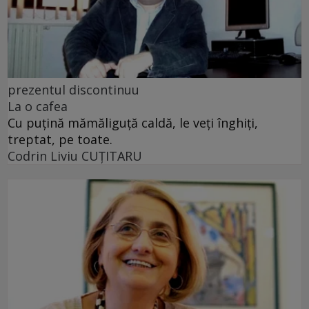
prezentul discontinuu
La o cafea
Cu puţină mămăliguţă caldă, le veţi înghiţi,
treptat, pe toate.
Codrin Liviu CUŢITARU