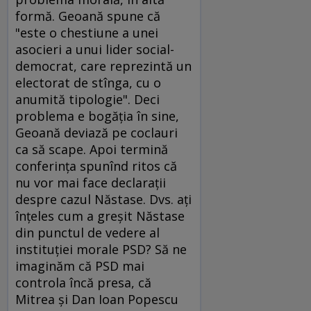
formă. Geoană spune că
"este o chestiune a unei
asocieri a unui lider social-
democrat, care reprezintă un
electorat de stînga, cu o
anumită tipologie". Deci
problema e bogăţia în sine,
Geoană deviază pe coclauri
ca să scape. Apoi termină
conferinţa spunînd ritos că
nu vor mai face declaraţii
despre cazul Năstase. Dvs. aţi
înţeles cum a greşit Năstase
din punctul de vedere al
instituţiei morale PSD? Să ne
imaginăm că PSD mai
controla încă presa, că
Mitrea şi Dan Ioan Popescu