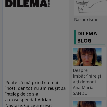
Barburisme
DILEMA
BLOG
Despre
îmbătrînire și
alți demoni
Poate că mă prind eu mai
Ana Maria
încet, dar tot nu am reuşit să
SANDU
înţeleg de ce s-a
autosuspendat Adrian
Năstase. Cu ce a greşit