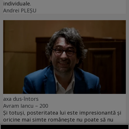
individuale.
Andrei PLEŞU
axa dus-întors
Avram Iancu – 200
Și totuși, posteritatea lui este impresionantă și
oricine mai simte românește nu poate să nu
simtă o înaltă emoție gîndindu-se la el.