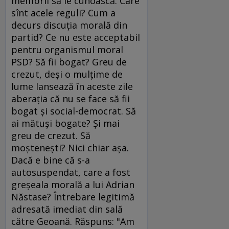
membrii să le cunoască. Care
sînt acele reguli? Cum a
decurs discuţia morală din
partid? Ce nu este acceptabil
pentru organismul moral
PSD? Să fii bogat? Greu de
crezut, deşi o mulţime de
lume lansează în aceste zile
aberaţia că nu se face să fii
bogat şi social-democrat. Să
ai mătuşi bogate? Şi mai
greu de crezut. Să
moşteneşti? Nici chiar aşa.
Dacă e bine că s-a
autosuspendat, care a fost
greşeala morală a lui Adrian
Năstase? Întrebare legitimă
adresată imediat din sală
către Geoană. Răspuns: "Am