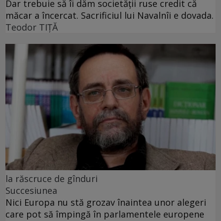
Dar trebuie să îi dăm societății ruse credit că
măcar a încercat. Sacrificiul lui Navalnîi e dovada.
Teodor TIŢĂ
la răscruce de gînduri
Succesiunea
Nici Europa nu stă grozav înaintea unor alegeri
care pot să împingă în parlamentele europene