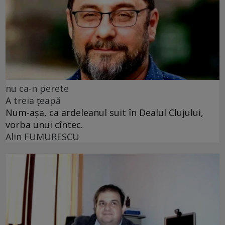
nu ca-n perete
A treia țeapă
Num-așa, ca ardeleanul suit în Dealul Clujului,
vorba unui cîntec.
Alin FUMURESCU