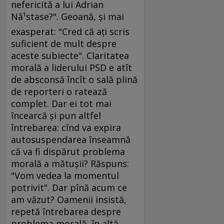
nefericită a lui Adrian
Nâ¹stase?". Geoană, şi mai
exasperat: "Cred că aţi scris
suficient de mult despre
aceste subiecte". Claritatea
morală a liderului PSD e atît
de absconsă încît o sală plină
de reporteri o ratează
complet. Dar ei tot mai
încearcă şi pun altfel
întrebarea: cînd va expira
autosuspendarea înseamnă
că va fi dispărut problema
morală a mătuşii? Răspuns:
"Vom vedea la momentul
potrivit". Dar pînă acum ce
am văzut? Oamenii insistă,
repetă întrebarea despre
problema morală, în altă