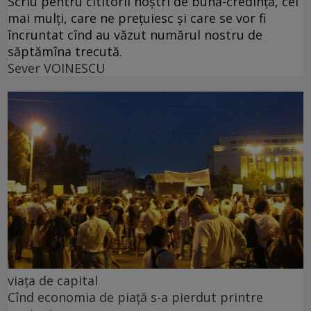
Scriu pentru cititorii noștri de bună-credință, cei
mai mulți, care ne prețuiesc și care se vor fi
încruntat cînd au văzut numărul nostru de
săptămîna trecută.
Sever VOINESCU
viața de capital
Cînd economia de piață s-a pierdut printre