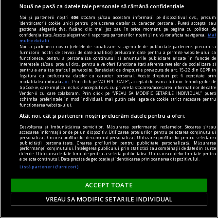
Sever VOINESCU
Nouă ne pasă ca datele tale personale să rămână confidențiale
Noi și partenerii noștri
606
stocăm și/sau accesăm informații pe dispozitivul dvs., precum
identificatorii cookie unici pentru prelucrarea datelor cu caracter personal. Puteți accepta sau
gestiona alegerile dvs. făcând clic mai jos sau în orice moment, pe pagina cu politica de
confidențialitate. Aceste alegeri vor fi raportate partenerilor noștri și nu vă vor afecta navigarea.
Mai
multe detalii
Noi si partenerii nostri (retelele de socializare si agentiile de publicitate partenere, precum si
furnizorii nostri de servicii de date analitice) prelucram date pentru a permite website-ului sa
functioneze, pentru a personaliza continutul si anunturile publicitare afisate in functie de
interesele si/sau profilul dvs., pentru a va oferi functionalitati aferente retelelor de socializare si
pentru a analiza traficul pe website. Beneficiati de drepturile prevazute de art. 15-22 din GDPR in
legatura cu prelucrarea datelor cu caracter personal. Aceste drepturi pot fi exercitate prin
modalitatea indicata
aici
. Prin click pe “ACCEPT TOATE”, acceptati folosirea tuturor Tehnologiilor de
tip Cookie, care implica inclusiv acceptul dvs. cu privire la stocarea/accesarea informatiilor de catre
Vendor-ii cu care colaboram. Prin click pe “VREAU SA MODIFIC SETARILE INDIVIDUAL” puteti
schimba preferintele in mod individual, mai putin cele legate de cookie strict necesare pentru
functionarea website-ului.
Atât noi, cât și partenerii noștri prelucrăm datele pentru a oferi:
Dezvoltarea și îmbunătățirea serviciilor. Măsurarea performanței reclamelor. Stocarea și/sau
accesarea informațiilor de pe un dispozitiv. Utilizarea profilurilor pentru selectarea conținutului
personalizat. Crearea profilurilor de conținut personalizat. Utilizarea profilurilor pentru selectarea
publicității personalizate. Crearea profilurilor pentru publicitate personalizată. Măsurarea
performanței conținutului. Înțelegerea publicului prin statistici sau combinații de date din surse
accent pe istorie
diferite. Utilizarea de date limitate pentru a selecta publicitatea. Utilizarea datelor limitate pentru
a selecta conținutul. Date precise de geolocație și identificarea prin scanarea dispozitivului.
Lech Walesa, din istorie și din prezent
Listă parteneri (furnizori)
Stocul pare limitat, istoria continuă.
ACCEPT TOATE
Mihaela SIMINA
VREAU SA MODIFIC SETARILE INDIVIDUAL