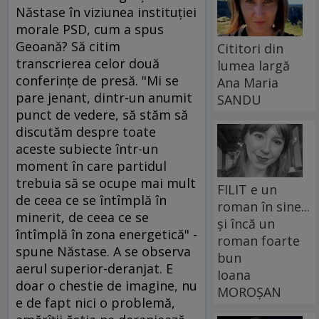
Năstase în viziunea instituţiei
morale PSD, cum a spus
Geoană? Să citim
Cititori din
transcrierea celor două
lumea largă
conferinţe de presă. "Mi se
Ana Maria
pare jenant, dintr-un anumit
SANDU
punct de vedere, să stăm să
discutăm despre toate
aceste subiecte într-un
moment în care partidul
trebuia să se ocupe mai mult
FILIT e un
de ceea ce se întîmplă în
roman în sine...
minerit, de ceea ce se
și încă un
întîmplă în zona energetică" -
roman foarte
spune Năstase. A se observa
bun
aerul superior-deranjat. E
Ioana
doar o chestie de imagine, nu
MOROȘAN
e de fapt nici o problemă,