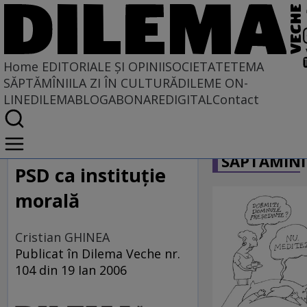
Home
EDITORIALE ȘI OPINII
SOCIETATE
TEMA
SĂPTĂMÎNII
LA ZI ÎN CULTURĂ
DILEME ON-
LINE
DILEMABLOG
ABONARE
DIGITAL
Contact
Home
CARICATU
EDITORIALE ȘI OPINII
SĂPTĂMÎNI
PE CE LUME TRĂIM
PSD ca instituţie
morală
Cristian GHINEA
Publicat în Dilema Veche nr.
104 din 19 Ian 2006