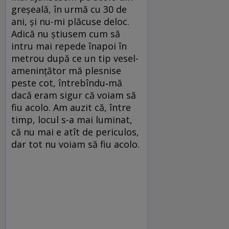
greșeală, în urmă cu 30 de
ani, și nu-mi plăcuse de­loc.
Adică nu știusem cum să
intru mai repede înapoi în
metrou după ce un tip vesel-
amenințător mă plesnise
peste cot, întrebîndu‑mă
dacă eram sigur că voiam să
fiu acolo. Am auzit că, între
timp, lo­cul s-a mai luminat,
că nu mai e atît de periculos,
dar tot nu voiam să fiu acolo.