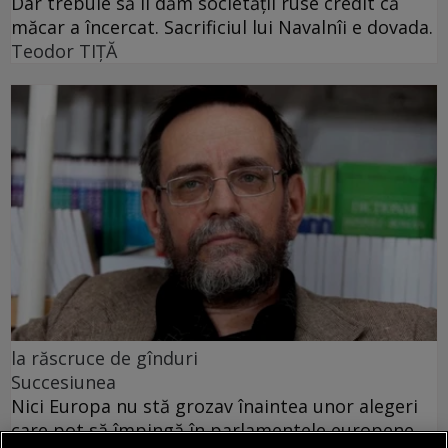
Dar trebuie să îi dăm societății ruse credit că
măcar a încercat. Sacrificiul lui Navalnîi e dovada.
Teodor TIŢĂ
la răscruce de gînduri
Succesiunea
Nici Europa nu stă grozav înaintea unor alegeri
care pot să împingă în parlamentele europene