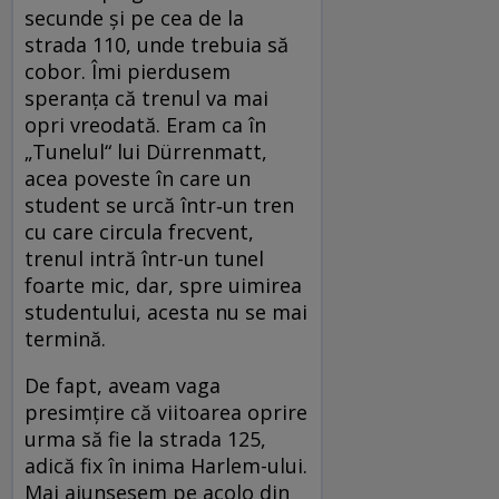
secunde și pe cea de la
strada 110, unde trebuia să
cobor. Îmi pierdusem
speranța că trenul va mai
opri vreodată. Eram ca în
„Tunelul“ lui Dürrenmatt,
acea poveste în care un
student se urcă într‑un tren
cu care circula frecvent,
trenul intră într-un tunel
foarte mic, dar, spre uimirea
studentului, acesta nu se mai
termină.
De fapt, aveam vaga
presimțire că viitoarea oprire
urma să fie la strada 125,
adică fix în inima Harlem-ului.
Mai ajunsesem pe acolo din