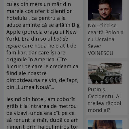
cules din mers un măr din
marele coș oferit clienților
hotelului, ca pentru a le
aduce aminte că se află în Big
Noi, cînd se
Apple (porecla orașului New
ceartă Polonia
York). Era din soiul
bot de
cu Ucraina
iepure
care nouă ne e atît de
Sever
familiar, dar care își are
VOINESCU
originile în America. Cîte
lucruri pe care le credeam ca
fiind ale noastre
dintotdeauna ne vin, de fapt,
din „Lumea Nouă“...
Putin și
Occidentul Al
Ieșind din hotel, am coborît
treilea război
grăbit la intrarea de metrou
mondial?
de vizavi, unde era cît pe ce
să renunț la măr, după ce am
nimerit prin haloul mirositor