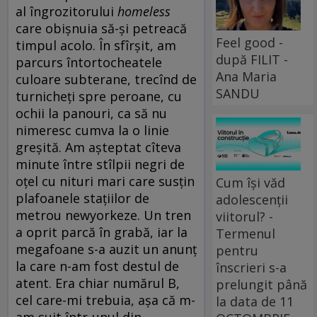
al îngrozitorului
homeless
care obișnuia să-și petreacă
Feel good -
timpul acolo. În sfîrșit, am
după FILIT -
parcurs în­tor­tocheatele
Ana Maria
culoare subterane, trecînd de
SANDU
turnicheți spre peroane, cu
ochii la pa­nouri, ca să nu
nimeresc cumva la o li­nie
greșită. Am așteptat cîteva
minute între stîlpii negri de
oțel cu nituri mari care susțin
Cum își văd
plafoanele stațiilor de
adolescenții
metrou newyorkeze. Un tren
viitorul? -
a oprit parcă în grabă, iar la
Termenul
megafoane s-a auzit un anunț
pentru
la care n-am fost destul de
înscrieri s-a
atent. Era chiar numărul B,
prelungit până
cel care-mi trebuia, așa că m-
la data de 11
am suit într-unul din