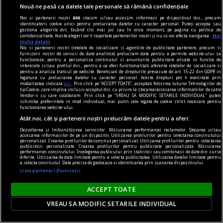
diferiți demagogi cu promisiuni maximale și
Nouă ne pasă ca datele tale personale să rămână confidențiale
capacități mediocre.
Noi și partenerii noștri
606
stocăm și/sau accesăm informații pe dispozitivul dvs., precum
identificatorii cookie unici pentru prelucrarea datelor cu caracter personal. Puteți accepta sau
Andrei CORNEA
gestiona alegerile dvs. făcând clic mai jos sau în orice moment, pe pagina cu politica de
confidențialitate. Aceste alegeri vor fi raportate partenerilor noștri și nu vă vor afecta navigarea.
Mai
multe detalii
Noi si partenerii nostri (retelele de socializare si agentiile de publicitate partenere, precum si
furnizorii nostri de servicii de date analitice) prelucram date pentru a permite website-ului sa
functioneze, pentru a personaliza continutul si anunturile publicitare afisate in functie de
interesele si/sau profilul dvs., pentru a va oferi functionalitati aferente retelelor de socializare si
pentru a analiza traficul pe website. Beneficiati de drepturile prevazute de art. 15-22 din GDPR in
legatura cu prelucrarea datelor cu caracter personal. Aceste drepturi pot fi exercitate prin
modalitatea indicata
aici
. Prin click pe “ACCEPT TOATE”, acceptati folosirea tuturor Tehnologiilor de
tip Cookie, care implica inclusiv acceptul dvs. cu privire la stocarea/accesarea informatiilor de catre
Vendor-ii cu care colaboram. Prin click pe “VREAU SA MODIFIC SETARILE INDIVIDUAL” puteti
schimba preferintele in mod individual, mai putin cele legate de cookie strict necesare pentru
functionarea website-ului.
Atât noi, cât și partenerii noștri prelucrăm datele pentru a oferi:
Dezvoltarea și îmbunătățirea serviciilor. Măsurarea performanței reclamelor. Stocarea și/sau
accesarea informațiilor de pe un dispozitiv. Utilizarea profilurilor pentru selectarea conținutului
personalizat. Crearea profilurilor de conținut personalizat. Utilizarea profilurilor pentru selectarea
publicității personalizate. Crearea profilurilor pentru publicitate personalizată. Măsurarea
performanței conținutului. Înțelegerea publicului prin statistici sau combinații de date din surse
diferite. Utilizarea de date limitate pentru a selecta publicitatea. Utilizarea datelor limitate pentru
a selecta conținutul. Date precise de geolocație și identificarea prin scanarea dispozitivului.
Listă parteneri (furnizori)
nici așa, nici altminteri
ACCEPT TOATE
Cum trebuie să fie un președinte
Nu cred în nici o campanie electorală construită
VREAU SA MODIFIC SETARILE INDIVIDUAL
pe negativitate, pe agresiune, pe obsesii strict