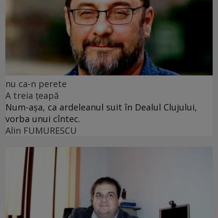
nu ca-n perete
A treia țeapă
Num-așa, ca ardeleanul suit în Dealul Clujului,
vorba unui cîntec.
Alin FUMURESCU