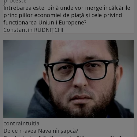
proteste
Întrebarea este: pînă unde vor merge încălcările
principiilor economiei de piață și cele privind
funcționarea Uniunii Europene?
Constantin RUDNIŢCHI
contraintuiția
De ce n-avea Navalnîi șapcă?