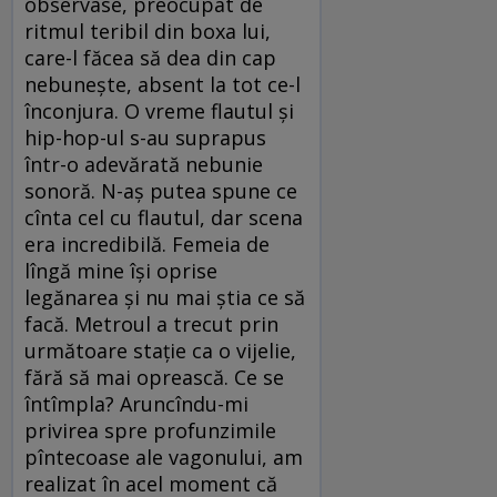
observase, preocupat de
ritmul teribil din boxa lui,
care-l făcea să dea din cap
nebunește, absent la tot ce-l
înconjura. O vreme flautul și
hip-hop-ul s-au suprapus
într-o adevărată nebunie
sonoră. N-aș putea spune ce
cînta cel cu flautul, dar scena
era incredibilă. Femeia de
lîngă mine își oprise
legănarea și nu mai știa ce să
facă. Metroul a trecut prin
următoare stație ca o vijelie,
fără să mai oprească. Ce se
întîmpla? Aruncîndu-mi
privirea spre profunzimile
pîntecoase ale vagonului, am
realizat în acel moment că