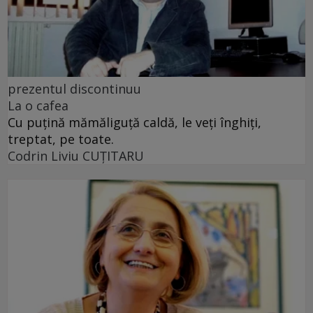
prezentul discontinuu
La o cafea
Cu puţină mămăliguţă caldă, le veţi înghiţi,
treptat, pe toate.
Codrin Liviu CUŢITARU