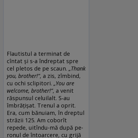
Flautistul a terminat de
cîntat și s-a îndreptat spre
cel pletos de pe scaun.
„Thank
you, brother!“
, a zis, zîmbind,
cu ochi sclipitori.
„You are
welcome, brother!“
, a venit
răspunsul ce­luilalt. S‑au
îmbrățișat. Trenul a oprit.
Era, cum bănuiam, în dreptul
străzii 125. Am coborît
repede, uitîndu-mă după pe­
ronul de întoarcere, cu grijă