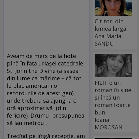
Cititori din
lumea largă
Ana Maria
SANDU
Aveam de mers de la hotel
pînă în fața uriașei catedrale
St. John the Divine (a șasea
din lume ca mărime
–
că tot
FILIT e un
le plac americanilor
roman în sine...
recordurile de acest gen),
și încă un
unde trebuia să ajung la o
roman foarte
oră aproximativă (din
bun
fericire). Drumul presupunea
Ioana
să iau metroul.
MOROȘAN
Trecînd pe lîngă recepție, am