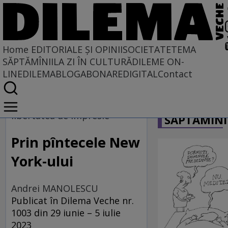
Home
EDITORIALE ȘI OPINII
SOCIETATE
TEMA
SĂPTĂMÎNII
LA ZI ÎN CULTURĂ
DILEME ON-
LINE
DILEMABLOG
ABONARE
DIGITAL
Contact
Home
CARICATU
EDITORIALE ȘI OPINII
libertatea de impresie
SĂPTĂMÎNI
PE CE LUME TRĂIM
Prin pîntecele New
York-ului
Andrei MANOLESCU
Publicat în Dilema Veche nr.
1003 din 29 iunie – 5 iulie
2023