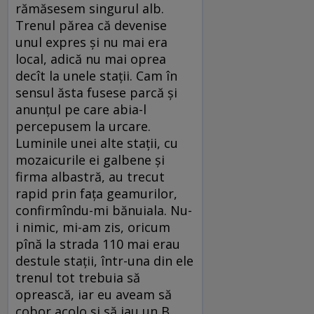
rămăsesem singurul alb.
Trenul părea că devenise
unul expres și nu mai era
local, adică nu mai oprea
decît la unele stații. Cam în
sensul ăsta fusese parcă și
anunțul pe care abia-l
percepusem la urcare.
Luminile unei alte stații, cu
mozaicurile ei galbene și
firma albastră, au trecut
rapid prin fața geamurilor,
confirmîndu-mi bănuiala. Nu-
i nimic, mi-am zis, oricum
pînă la strada 110 mai erau
destule stații, într-una din ele
trenul tot trebuia să
oprească, iar eu aveam să
cobor acolo și să iau un B