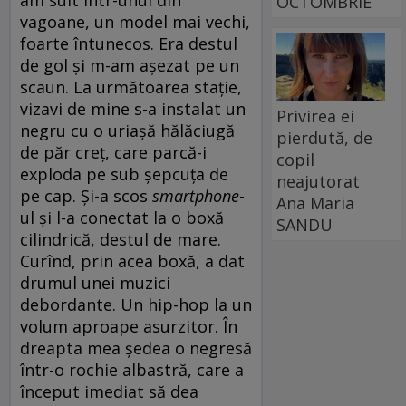
OCTOMBRIE
vagoane, un model mai vechi,
foarte întunecos. Era destul
de gol și m-am așezat pe un
scaun. La următoarea stație,
vizavi de mine s-a instalat un
Privirea ei
negru cu o uriașă hălăciugă
pierdută, de
de păr creț, care parcă-i
copil
exploda pe sub șepcuța de
neajutorat
pe cap. Și-a scos
smartphone
-
Ana Maria
ul și l-a conectat la o boxă
SANDU
cilindrică, destul de mare.
Curînd, prin acea boxă, a dat
drumul unei muzici
debordante. Un hip-hop la un
volum aproape asurzitor. În
dreapta mea ședea o negresă
într-o rochie albastră, care a
început imediat să dea