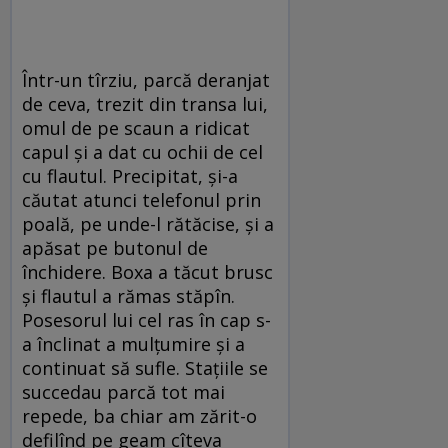
Într-un tîrziu, parcă deranjat
de ceva, trezit din transa lui,
omul de pe scaun a ridicat
capul și a dat cu ochii de cel
cu flautul. Precipitat, și-a
căutat atunci telefonul prin
poală, pe unde-l rătăcise, și a
apăsat pe butonul de
închidere. Boxa a tăcut brusc
și flautul a rămas stăpîn.
Posesorul lui cel ras în cap s-
a înclinat a mulțumire și a
continuat să sufle. Stațiile se
succedau parcă tot mai
repede, ba chiar am zărit-o
defilînd pe geam cîteva