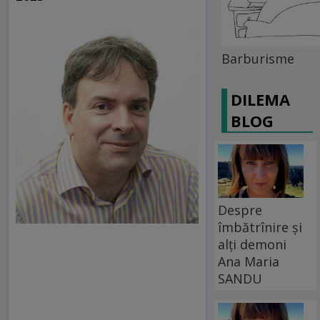
Barburisme
DILEMA
BLOG
Despre
îmbătrînire și
alți demoni
Ana Maria
SANDU