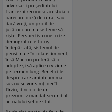
adversarii președintelui
francez îi recunosc acestuia o
oarecare doză de curaj, sau
dacă vreți, un profil de
jucător care nu se teme să
riște. Perspectiva unei crize
demografice e totuși
îndepărtată, sistemul de
pensii nu e în colaps iminent,
însă Macron preferă să o
adopte și să aplice o viziune
pe termen lung. Beneficiile
despre care aminteam mai
sus nu se vor simți decît
tîrziu, dincolo de un
prezumtiv mandat secund al
actualului șef de stat.
Pe de altă parte, de felul în