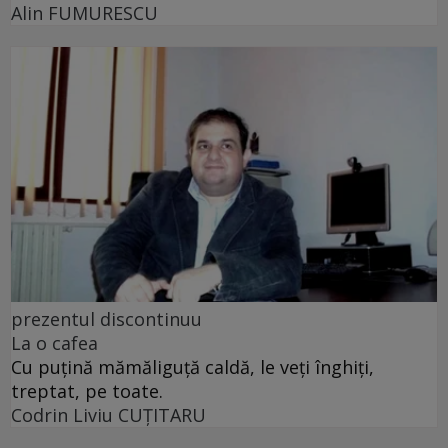
Alin FUMURESCU
prezentul discontinuu
La o cafea
Cu puţină mămăliguţă caldă, le veţi înghiţi,
treptat, pe toate.
Codrin Liviu CUŢITARU