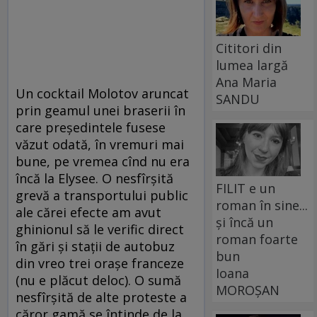
Cititori din
lumea largă
Ana Maria
Un cocktail Molotov aruncat
SANDU
prin geamul unei braserii în
care președintele fusese
văzut odată, în vremuri mai
bune, pe vremea cînd nu era
încă la Elysee. O nesfîrșită
FILIT e un
grevă a transportului public
roman în sine...
ale cărei efecte am avut
și încă un
ghinionul să le verific direct
roman foarte
în gări și stații de autobuz
bun
din vreo trei orașe franceze
Ioana
(nu e plăcut deloc). O sumă
MOROȘAN
nesfîrșită de alte proteste a
căror gamă se întinde de la