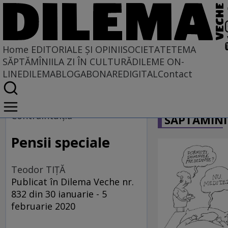
Home
EDITORIALE ȘI OPINII
SOCIETATE
TEMA
SĂPTĂMÎNII
LA ZI ÎN CULTURĂ
DILEME ON-
LINE
DILEMABLOG
ABONARE
DIGITAL
Contact
Home
CARICATU
EDITORIALE ȘI OPINII
Contraintuiţia
SĂPTĂMÎNI
PE CE LUME TRĂIM
Pensii speciale
Teodor TIŢĂ
Publicat în Dilema Veche nr.
832 din 30 ianuarie - 5
februarie 2020