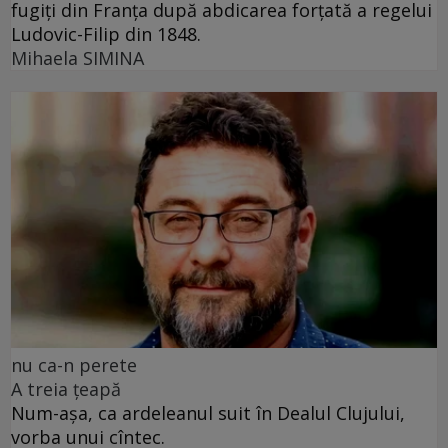
fugiți din Franța după abdicarea forțată a regelui
Ludovic-Filip din 1848.
Mihaela SIMINA
nu ca-n perete
A treia țeapă
Num-așa, ca ardeleanul suit în Dealul Clujului,
vorba unui cîntec.