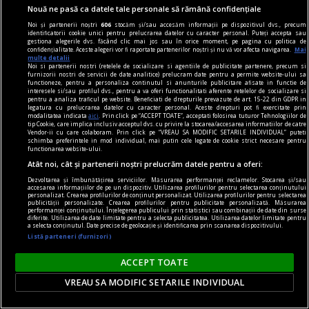
Nouă ne pasă ca datele tale personale să rămână confidențiale
Noi și partenerii noștri
606
stocăm și/sau accesăm informații pe dispozitivul dvs., precum
identificatorii cookie unici pentru prelucrarea datelor cu caracter personal. Puteți accepta sau
gestiona alegerile dvs. făcând clic mai jos sau în orice moment, pe pagina cu politica de
confidențialitate. Aceste alegeri vor fi raportate partenerilor noștri și nu vă vor afecta navigarea.
Mai
multe detalii
Noi si partenerii nostri (retelele de socializare si agentiile de publicitate partenere, precum si
la răscruce de gînduri
furnizorii nostri de servicii de date analitice) prelucram date pentru a permite website-ului sa
functioneze, pentru a personaliza continutul si anunturile publicitare afisate in functie de
Succesiunea
interesele si/sau profilul dvs., pentru a va oferi functionalitati aferente retelelor de socializare si
pentru a analiza traficul pe website. Beneficiati de drepturile prevazute de art. 15-22 din GDPR in
Nici Europa nu stă grozav înaintea unor alegeri
legatura cu prelucrarea datelor cu caracter personal. Aceste drepturi pot fi exercitate prin
modalitatea indicata
aici
. Prin click pe “ACCEPT TOATE”, acceptati folosirea tuturor Tehnologiilor de
care pot să împingă în parlamentele europene
tip Cookie, care implica inclusiv acceptul dvs. cu privire la stocarea/accesarea informatiilor de catre
Vendor-ii cu care colaboram. Prin click pe “VREAU SA MODIFIC SETARILE INDIVIDUAL” puteti
diferiți demagogi cu promisiuni maximale și
schimba preferintele in mod individual, mai putin cele legate de cookie strict necesare pentru
functionarea website-ului.
capacități mediocre.
Atât noi, cât și partenerii noștri prelucrăm datele pentru a oferi:
Andrei CORNEA
Dezvoltarea și îmbunătățirea serviciilor. Măsurarea performanței reclamelor. Stocarea și/sau
accesarea informațiilor de pe un dispozitiv. Utilizarea profilurilor pentru selectarea conținutului
personalizat. Crearea profilurilor de conținut personalizat. Utilizarea profilurilor pentru selectarea
publicității personalizate. Crearea profilurilor pentru publicitate personalizată. Măsurarea
performanței conținutului. Înțelegerea publicului prin statistici sau combinații de date din surse
diferite. Utilizarea de date limitate pentru a selecta publicitatea. Utilizarea datelor limitate pentru
a selecta conținutul. Date precise de geolocație și identificarea prin scanarea dispozitivului.
Listă parteneri (furnizori)
ACCEPT TOATE
VREAU SA MODIFIC SETARILE INDIVIDUAL