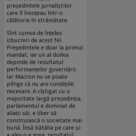
președintele jurnaliștilor
care îl însoțeau într-o
călătorie în străinătate.
Sînt cumva de înțeles
izbucniri de acest fel.
Președintele e doar la primul
mandat, iar un al doilea
depinde de rezultatul
performanțelor guvernării.
Iar Macron nu se poate
plînge că nu are condițiile
necesare. A cîștigat cu o
majoritate largă președinția,
parlamentul e dominat de
aliații săi, e liber să
construiască o societate mai
bună. Însă bătălia pe care și-
a ales-o e grea, rezultatul