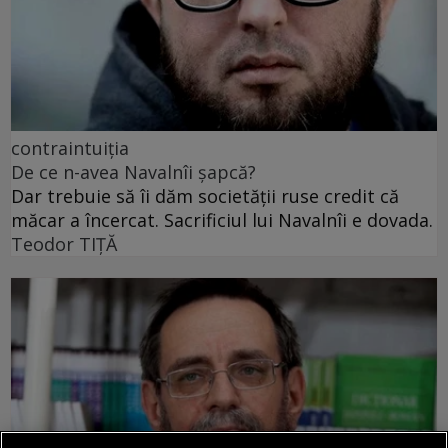
contraintuiția
De ce n-avea Navalnîi șapcă?
Dar trebuie să îi dăm societății ruse credit că
măcar a încercat. Sacrificiul lui Navalnîi e dovada.
Teodor TIŢĂ