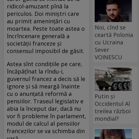
ridicol-amuzant pînă la
periculos. Doi miniștri care
au primit amenințări cu
Noi, cînd se
moartea. Peste toate astea o
ceartă Polonia
încrîncenare generală a
cu Ucraina
societății franceze și
Sever
consensul imposibil de găsit.
VOINESCU
Astea sînt condițiile pe care,
încăpățînat la rîndu-i,
guvernul francez a decis să le
ignore și să meargă înainte
cu o anunțată reformă a
Putin și
pensiilor. Traseul legislativ e
Occidentul Al
abia la început dar, dacă nu
treilea război
vor fi probleme în parlament,
mondial?
modul de calcul al pensiilor
francezilor se va schimba din
vară.