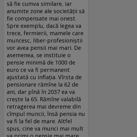
să fie cumva similare, iar
anumite zone ale societății să
fie compensate mai onest.
Spre exemplu, dacă legea va
trece, fermierii, mamele care
muncesc, liber-profesioniștii
vor avea pensii mai mari. De
asemenea, se instituie o
pensie minimă de 1000 de
euro ce va fi permanent
ajustată cu inflația. Vîrsta de
pensionare rămîne la 62 de
ani, dar pînă în 2037 ea va
crește la 65. Rămîne valabilă
retragerea mai devreme din
cîmpul muncii, însă pensia nu
va fi la fel de mare. Altfel
spus, cine va munci mai mult
va primi o pensie mai mare.