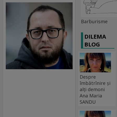
Barburisme
DILEMA
BLOG
Despre
îmbătrînire și
alți demoni
Ana Maria
SANDU