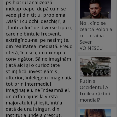
psihiatrul analizează
îndeaproape, după cum se
vede și din titlu, problema
„visării cu ochii deschiși“, a
Noi, cînd se
„fanteziilor“ de diverse tipuri,
ceartă Polonia
care ne bîntuie frecvent,
cu Ucraina
extrăgîndu-ne, pe nesimțite,
Sever
din realitatea imediată. Freud
VOINESCU
oferă, în eseu, un exemplu
convingător. Să ne imaginăm
(iată aici și o curiozitate
științifică: investigăm și,
ulterior, înțelegem imaginația
Putin și
tot prin intermediul
Occidentul Al
imaginației), ne îndeamnă el,
treilea război
un orfan ajuns la vîrsta
mondial?
majoratului și ieșit, întîia
dată de unul singur, din
instituția unde a crescut,