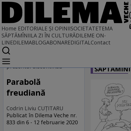
Home
EDITORIALE ȘI OPINII
SOCIETATE
TEMA
SĂPTĂMÎNII
LA ZI ÎN CULTURĂ
DILEME ON-
LINE
DILEMABLOG
ABONARE
DIGITAL
Contact
Home
CARICATU
EDITORIALE ȘI OPINII
prezentul discontinuu
SĂPTĂMÎNI
PE CE LUME TRĂIM
Parabolă
freudiană
Codrin Liviu CUŢITARU
Publicat în Dilema Veche nr.
833 din 6 - 12 februarie 2020