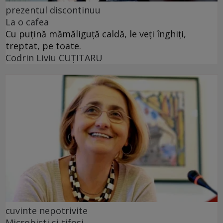
prezentul discontinuu
La o cafea
Cu puţină mămăliguţă caldă, le veţi înghiţi,
treptat, pe toate.
Codrin Liviu CUŢITARU
cuvinte nepotrivite
Microbiști și tifosi