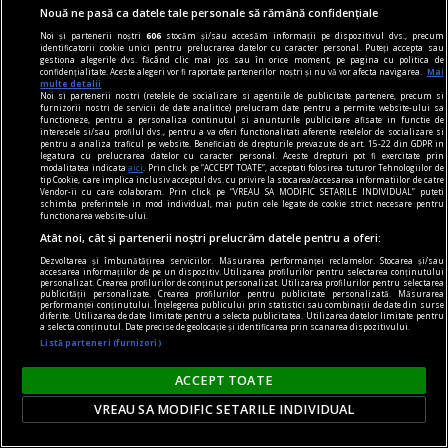
Nouă ne pasă ca datele tale personale să rămână confidențiale
Noi și partenerii noștri
606
stocăm și/sau accesăm informații pe dispozitivul dvs., precum
identificatorii cookie unici pentru prelucrarea datelor cu caracter personal. Puteți accepta sau
gestiona alegerile dvs. făcând clic mai jos sau în orice moment, pe pagina cu politica de
confidențialitate. Aceste alegeri vor fi raportate partenerilor noștri și nu vă vor afecta navigarea.
Mai
multe detalii
Noi si partenerii nostri (retelele de socializare si agentiile de publicitate partenere, precum si
furnizorii nostri de servicii de date analitice) prelucram date pentru a permite website-ului sa
functioneze, pentru a personaliza continutul si anunturile publicitare afisate in functie de
interesele si/sau profilul dvs., pentru a va oferi functionalitati aferente retelelor de socializare si
pentru a analiza traficul pe website. Beneficiati de drepturile prevazute de art. 15-22 din GDPR in
legatura cu prelucrarea datelor cu caracter personal. Aceste drepturi pot fi exercitate prin
modalitatea indicata
aici
. Prin click pe “ACCEPT TOATE”, acceptati folosirea tuturor Tehnologiilor de
tip Cookie, care implica inclusiv acceptul dvs. cu privire la stocarea/accesarea informatiilor de catre
Vendor-ii cu care colaboram. Prin click pe “VREAU SA MODIFIC SETARILE INDIVIDUAL” puteti
schimba preferintele in mod individual, mai putin cele legate de cookie strict necesare pentru
functionarea website-ului.
axa dus-întors
Atât noi, cât și partenerii noștri prelucrăm datele pentru a oferi:
Avram Iancu – 200
Dezvoltarea și îmbunătățirea serviciilor. Măsurarea performanței reclamelor. Stocarea și/sau
accesarea informațiilor de pe un dispozitiv. Utilizarea profilurilor pentru selectarea conținutului
Și totuși, posteritatea lui este impresionantă și
personalizat. Crearea profilurilor de conținut personalizat. Utilizarea profilurilor pentru selectarea
publicității personalizate. Crearea profilurilor pentru publicitate personalizată. Măsurarea
oricine mai simte românește nu poate să nu
performanței conținutului. Înțelegerea publicului prin statistici sau combinații de date din surse
diferite. Utilizarea de date limitate pentru a selecta publicitatea. Utilizarea datelor limitate pentru
simtă o înaltă emoție gîndindu-se la el.
a selecta conținutul. Date precise de geolocație și identificarea prin scanarea dispozitivului.
Listă parteneri (furnizori)
Sever VOINESCU
ACCEPT TOATE
VREAU SA MODIFIC SETARILE INDIVIDUAL