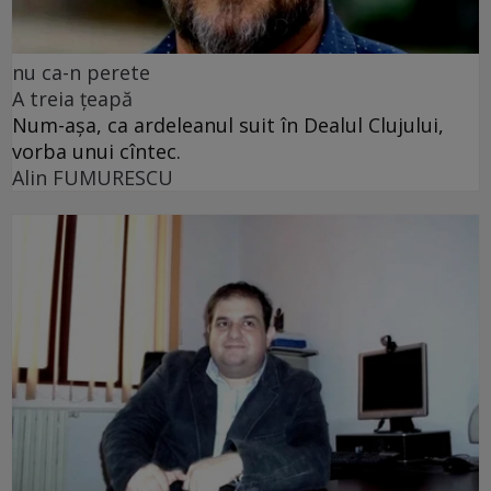
nu ca-n perete
A treia țeapă
Num-așa, ca ardeleanul suit în Dealul Clujului,
vorba unui cîntec.
Alin FUMURESCU