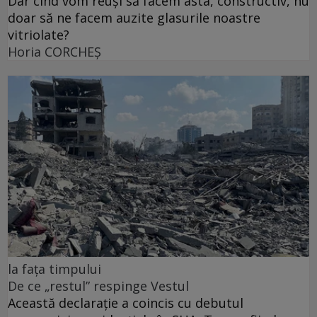
Dar cînd vom reuși să facem asta, constructiv, nu
doar să ne facem auzite glasurile noastre
vitriolate?
Horia CORCHEŞ
la fața timpului
De ce „restul” respinge Vestul
Această declarație a coincis cu debutul