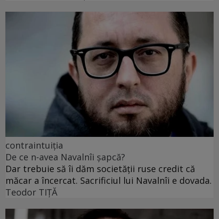
contraintuiția
De ce n-avea Navalnîi șapcă?
Dar trebuie să îi dăm societății ruse credit că
măcar a încercat. Sacrificiul lui Navalnîi e dovada.
Teodor TIŢĂ