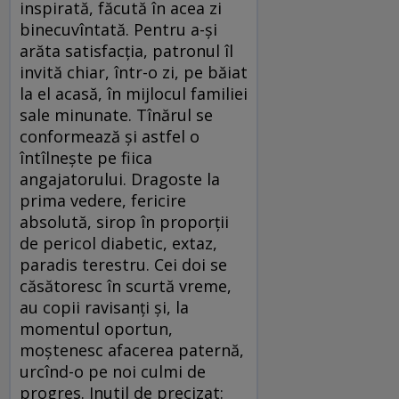
inspirată, făcută în acea zi
binecuvîntată. Pentru a-și
arăta satisfacția, patronul îl
invită chiar, într-o zi, pe băiat
la el acasă, în mijlocul familiei
sale minunate. Tînărul se
conformează și astfel o
întîlnește pe fiica
angajatorului. Dragoste la
prima vedere, fericire
absolută, sirop în proporții
de pericol diabetic, extaz,
paradis terestru. Cei doi se
căsătoresc în scurtă vreme,
au copii ravisanți și, la
momentul oportun,
moștenesc afacerea paternă,
urcînd-o pe noi culmi de
progres. Inutil de precizat: