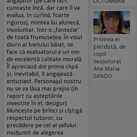
angajator (pe care nu-l
OCTOMBRIE
cunoaște încă, dar care îl va
evalua, în curînd, foarte
riguros), mintea lui alunecă,
involuntar, într-o „fantezie“
de toată frumusețea. În visul
Privirea ei
diurn al bietului băiat, se
pierdută, de
face că evaluatorul e un om
copil
de excelentă calitate morală.
neajutorat
Îl apreciază din prima clipă
Ana Maria
și, inevitabil, îl angajează
SANDU
entuziast. Personajul nostru
nu se va lăsa mai prejos (în
raport cu așteptările
investite în el, desigur).
Muncește pe brînci și cîștigă
respectul tuturor, cu
precădere pe cel al șefului
mulțumit de alegerea