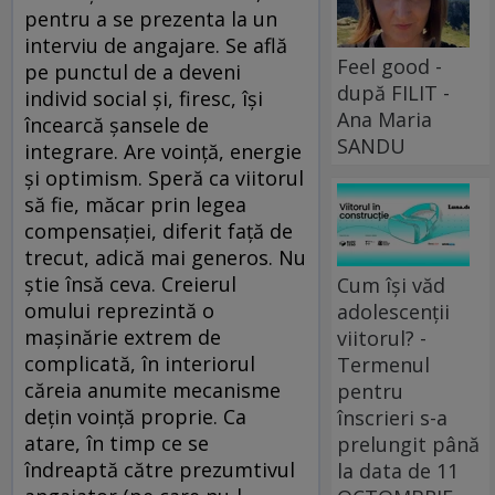
pentru a se prezenta la un
interviu de angajare. Se află
Feel good -
pe punctul de a deveni
după FILIT -
individ social și, firesc, își
Ana Maria
încearcă șansele de
SANDU
integrare. Are voință, energie
și optimism. Speră ca viitorul
să fie, măcar prin legea
compensației, diferit față de
trecut, adică mai generos. Nu
știe însă ceva. Creierul
Cum își văd
omului reprezintă o
adolescenții
mașinărie extrem de
viitorul? -
complicată, în interiorul
Termenul
căreia anumite mecanisme
pentru
dețin voință proprie. Ca
înscrieri s-a
atare, în timp ce se
prelungit până
îndreaptă către prezumtivul
la data de 11