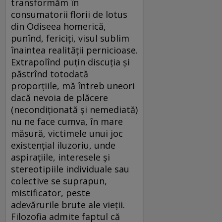
transformăm în
consumatorii florii de lotus
din Odiseea homerică,
punînd, fericiți, visul sublim
înaintea realității pernicioase.
Extrapolînd puțin discuția și
păstrînd totodată
proporțiile, mă întreb uneori
dacă nevoia de plăcere
(necondiționată și nemediată)
nu ne face cumva, în mare
măsură, victimele unui joc
existențial iluzoriu, unde
aspirațiile, interesele și
stereotipiile individuale sau
colective se suprapun,
mistificator, peste
adevărurile brute ale vieții.
Filozofia admite faptul că