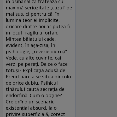
în psihanaliză tratează cu
maximă seriozitate „cazul“ de
mai sus, ci pentru că, în
lumina teoriei implicite,
oricare dintre noi ar putea fi
în locul fragilului orfan.
Mintea băiatului cade,
evident, în așa-zisa, în
psihologie, „reverie diurnă“.
Vede, cu alte cuvinte, cai
verzi pe pereți. De ce o face
totuși? Explicația adusă de
Freud pare a se situa dincolo
de orice dubiu. Psihicul
tînărului caută secreția de
endorfină. Cum o obține?
Creionînd un scenariu
existențial absurd, la o
privire superficială, corect