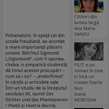
Cititori din
lumea largă
Ana Maria
SANDU
Psihanaliștii, în speță cei din
școala freudiană, au acordat
o mare importanță plăcerii
umane. Bătrînul Sigmund
(„Sigismund“, cum îi spunea,
cîndva, o simpatică studentă)
FILIT e un
dă tonul acestei procupări –
roman în sine...
cum să-i zic? – „endorfinice“,
și încă un
în cărțile și articolele sale.
roman foarte
Într-un studiu de la începutul
bun
secolului XX, numit Der
Ioana
Dichter und das Phantasieren
MOROȘAN
/ Poeții și reveria diurnă,