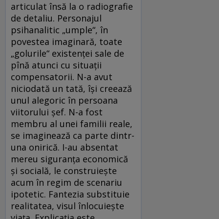
articulat însă la o radiografie
de detaliu. Personajul
psihanalitic „umple“, în
povestea imaginară, toate
„golurile“ existenței sale de
pînă atunci cu situații
compensatorii. N-a avut
niciodată un tată, își creează
unul alegoric în persoana
viitorului șef. N-a fost
membru al unei familii reale,
se imaginează ca parte dintr-
una onirică. I-au absentat
mereu siguranța economică
și socială, le construiește
acum în regim de scenariu
ipotetic. Fantezia substituie
realitatea, visul înlocuiește
viața. Explicația este