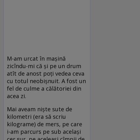
M-am urcat în mașină
zicîndu-mi că și pe un drum
atît de anost poți vedea ceva
cu totul neobișnuit. A fost un
fel de culme a călătoriei din
acea zi.
Mai aveam niște sute de
kilometri (era să scriu
kilograme) de mers, pe care
i-am parcurs pe sub același
cer sur, pe aceleași cîmpii de