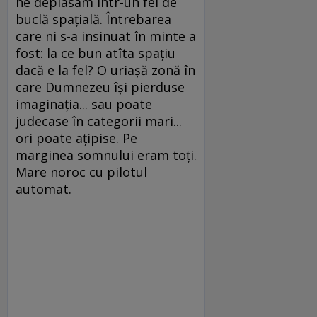
ne deplasam într-un fel de
buclă spațială. Întrebarea
care ni s-a insinuat în minte a
fost: la ce bun atîta spațiu
dacă e la fel? O uriașă zonă în
care Dumnezeu își pierduse
imaginația... sau poate
judecase în categorii mari...
ori poate ațipise. Pe
marginea somnului eram toți.
Mare noroc cu pilotul
automat.