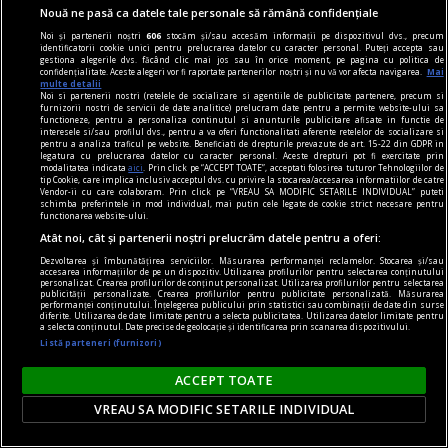
Nouă ne pasă ca datele tale personale să rămână confidențiale
Noi și partenerii noștri
606
stocăm și/sau accesăm informații pe dispozitivul dvs., precum
identificatorii cookie unici pentru prelucrarea datelor cu caracter personal. Puteți accepta sau
gestiona alegerile dvs. făcând clic mai jos sau în orice moment, pe pagina cu politica de
confidențialitate. Aceste alegeri vor fi raportate partenerilor noștri și nu vă vor afecta navigarea.
Mai
multe detalii
Noi si partenerii nostri (retelele de socializare si agentiile de publicitate partenere, precum si
furnizorii nostri de servicii de date analitice) prelucram date pentru a permite website-ului sa
functioneze, pentru a personaliza continutul si anunturile publicitare afisate in functie de
interesele si/sau profilul dvs., pentru a va oferi functionalitati aferente retelelor de socializare si
pentru a analiza traficul pe website. Beneficiati de drepturile prevazute de art. 15-22 din GDPR in
legatura cu prelucrarea datelor cu caracter personal. Aceste drepturi pot fi exercitate prin
modalitatea indicata
aici
. Prin click pe “ACCEPT TOATE”, acceptati folosirea tuturor Tehnologiilor de
tip Cookie, care implica inclusiv acceptul dvs. cu privire la stocarea/accesarea informatiilor de catre
Vendor-ii cu care colaboram. Prin click pe “VREAU SA MODIFIC SETARILE INDIVIDUAL” puteti
schimba preferintele in mod individual, mai putin cele legate de cookie strict necesare pentru
functionarea website-ului.
Atât noi, cât și partenerii noștri prelucrăm datele pentru a oferi:
Dezvoltarea și îmbunătățirea serviciilor. Măsurarea performanței reclamelor. Stocarea și/sau
accesarea informațiilor de pe un dispozitiv. Utilizarea profilurilor pentru selectarea conținutului
viața de capital
personalizat. Crearea profilurilor de conținut personalizat. Utilizarea profilurilor pentru selectarea
publicității personalizate. Crearea profilurilor pentru publicitate personalizată. Măsurarea
Cînd economia de piață s-a pierdut printre
performanței conținutului. Înțelegerea publicului prin statistici sau combinații de date din surse
diferite. Utilizarea de date limitate pentru a selecta publicitatea. Utilizarea datelor limitate pentru
proteste
a selecta conținutul. Date precise de geolocație și identificarea prin scanarea dispozitivului.
Listă parteneri (furnizori)
Întrebarea este: pînă unde vor merge încălcările
principiilor economiei de piață și cele privind
ACCEPT TOATE
funcționarea Uniunii Europene?
VREAU SA MODIFIC SETARILE INDIVIDUAL
Constantin RUDNIŢCHI