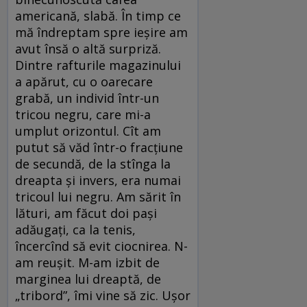
americană, slabă. În timp ce
mă îndreptam spre ieșire am
avut însă o altă surpriză.
Dintre rafturile magazinului
a apărut, cu o oarecare
grabă, un individ într-un
tricou negru, care mi-a
umplut orizontul. Cît am
putut să văd într-o fracțiune
de secundă, de la stînga la
dreapta și invers, era numai
tricoul lui negru. Am sărit în
lături, am făcut doi pași
adăugați, ca la tenis,
încercînd să evit ciocnirea. N-
am reușit. M-am izbit de
marginea lui dreaptă, de
„tribord”, îmi vine să zic. Ușor