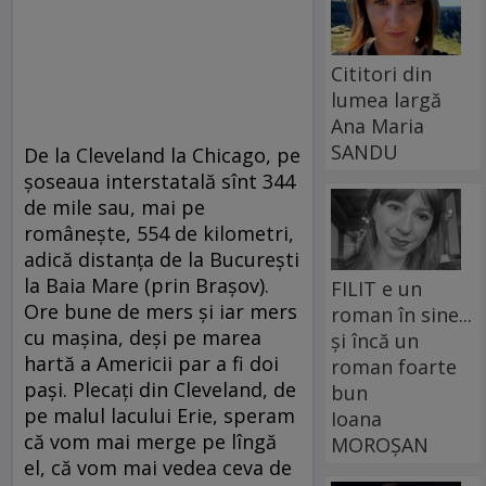
Cititori din
lumea largă
Ana Maria
SANDU
De la Cleveland la Chicago, pe
șoseaua interstatală sînt 344
de mile sau, mai pe
românește, 554 de kilometri,
adică distanța de la București
la Baia Mare (prin Brașov).
FILIT e un
Ore bune de mers și iar mers
roman în sine...
cu mașina, deși pe marea
și încă un
hartă a Americii par a fi doi
roman foarte
pași. Plecați din Cleveland, de
bun
pe malul lacului Erie, speram
Ioana
că vom mai merge pe lîngă
MOROȘAN
el, că vom mai vedea ceva de