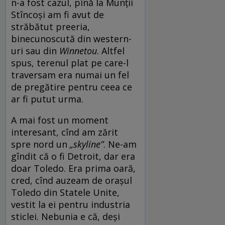
n-a fost cazul, pînă la Munții
Stîncoși am fi avut de
străbătut preeria,
binecunoscută din western-
uri sau din
Winnetou
. Altfel
spus, terenul plat pe care-l
traversam era numai un fel
de pregătire pentru ceea ce
ar fi putut urma.
A mai fost un moment
interesant, cînd am zărit
spre nord un
„skyline”
. Ne-am
gîndit că o fi Detroit, dar era
doar Toledo. Era prima oară,
cred, cînd auzeam de orașul
Toledo din Statele Unite,
vestit la ei pentru industria
sticlei. Nebunia e că, deși