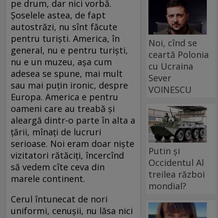
pe drum, dar nici vorbă.
Șoselele astea, de fapt
autostrăzi, nu sînt făcute
pentru turiști. America, în
Noi, cînd se
general, nu e pentru turiști,
ceartă Polonia
nu e un muzeu, așa cum
cu Ucraina
adesea se spune, mai mult
Sever
sau mai puțin ironic, despre
VOINESCU
Europa. America e pentru
oameni care au treabă și
aleargă dintr-o parte în alta a
țării, mînați de lucruri
serioase. Noi eram doar niște
Putin și
vizitatori rătăciți, încercînd
Occidentul Al
să vedem cîte ceva din
treilea război
marele continent.
mondial?
Cerul întunecat de nori
uniformi, cenușii, nu lăsa nici