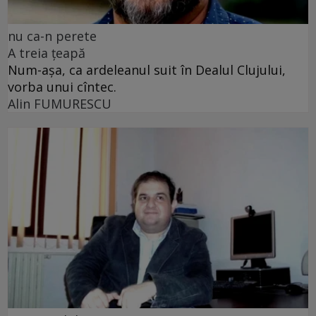
nu ca-n perete
A treia țeapă
Num-așa, ca ardeleanul suit în Dealul Clujului,
vorba unui cîntec.
Alin FUMURESCU