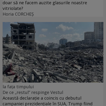
doar să ne facem auzite glasurile noastre
vitriolate?
Horia CORCHEŞ
la fața timpului
De ce „restul” respinge Vestul
Această declarație a coincis cu debutul
campaniei prezidențiale în SUA, Trump fiind