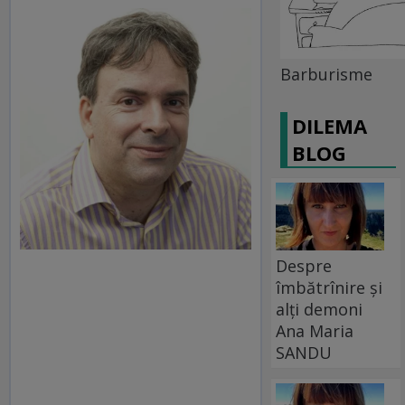
Barburisme
DILEMA
BLOG
Despre
îmbătrînire și
alți demoni
Ana Maria
SANDU