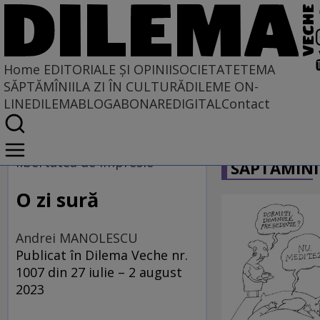
Home
EDITORIALE ȘI OPINII
SOCIETATE
TEMA
SĂPTĂMÎNII
LA ZI ÎN CULTURĂ
DILEME ON-
LINE
DILEMABLOG
ABONARE
DIGITAL
Contact
Home
CARICATU
EDITORIALE ȘI OPINII
libertatea de impresie
SĂPTĂMÎNI
PE CE LUME TRĂIM
O zi sură
Andrei MANOLESCU
Publicat în Dilema Veche nr.
1007 din 27 iulie – 2 august
2023