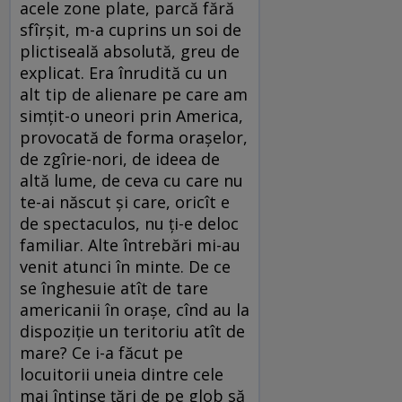
acele zone plate, parcă fără
sfîrșit, m-a cuprins un soi de
plictiseală absolută, greu de
explicat. Era înrudită cu un
alt tip de alienare pe care am
simțit-o uneori prin America,
provocată de forma orașelor,
de zgîrie-nori, de ideea de
altă lume, de ceva cu care nu
te-ai născut și care, oricît e
de spectaculos, nu ți-e deloc
familiar. Alte întrebări mi-au
venit atunci în minte. De ce
se înghesuie atît de tare
americanii în orașe, cînd au la
dispoziție un teritoriu atît de
mare? Ce i-a făcut pe
locuitorii uneia dintre cele
mai întinse țări de pe glob să