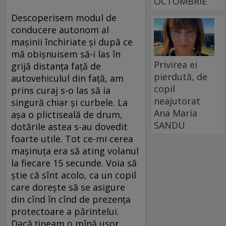
OCTOMBRIE
Descoperisem modul de
conducere autonom al
mașinii închiriate și după ce
mă obișnuisem să-i las în
Privirea ei
grijă distanța față de
pierdută, de
autovehiculul din față, am
copil
prins curaj s-o las să ia
neajutorat
singură chiar și curbele. La
Ana Maria
așa o plictiseală de drum,
SANDU
dotările astea s-au dovedit
foarte utile. Tot ce-mi cerea
mașinuța era să ating volanul
la fiecare 15 secunde. Voia să
știe că sînt acolo, ca un copil
care dorește să se asigure
din cînd în cînd de prezența
protectoare a părintelui.
Dacă țineam o mînă ușor