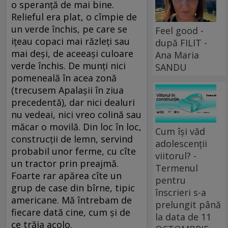
o speranță de mai bine.
Relieful era plat, o cîmpie de
un verde închis, pe care se
Feel good -
ițeau copaci mai răzleți sau
după FILIT -
mai deși, de aceeași culoare
Ana Maria
verde închis. De munți nici
SANDU
pomeneală în acea zonă
(trecusem Apalașii în ziua
precedentă), dar nici dealuri
nu vedeai, nici vreo colină sau
măcar o movilă. Din loc în loc,
Cum își văd
construcții de lemn, servind
adolescenții
probabil unor ferme, cu cîte
viitorul? -
un tractor prin preajmă.
Termenul
Foarte rar apărea cîte un
pentru
grup de case din bîrne, tipic
înscrieri s-a
americane. Mă întrebam de
prelungit până
fiecare dată cine, cum și de
la data de 11
ce trăia acolo.