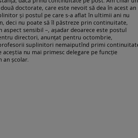
istanță, dacă prind continuitate pe post. Am chiar un
 două doctorate, care este nevoit să dea în acest an
nitor și postul pe care s-a aflat în ultimii ani nu
n, deci nu poate să îl păstreze prin continuitate,
un aspect sensibil –, așadar deoarece este postul
pentru directori, anunțat pentru octombrie,
profesorii suplinitori nemaiputînd primi continuitat
me aceștia nu mai primesc delegare pe funcție
 an școlar.