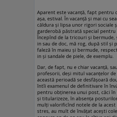
Aparent este vacanță, fapt pentru 
așa, estival. În vacanță și mai cu s
căldura și lipsa unor rigori sociale 
garderobă păstrată special pentru a
Începînd de la tricouri și bermude, 
in sau de doc, mă rog, după stil și 
faleză în maieu și bermude, respecti
in și sandale de piele, de exemplu.
Dar, de fapt, nu e chiar vacanță, s
profesorii, deși mitul vacanțelor de 
această perioadă se desfășoară două
întîi examenul de definitivare în în
pentru obținerea unui post, căci în 
și titularizeze, în absența posturi
mulți valorificînd notele de la ace
stres, au mult de învățat acești cole