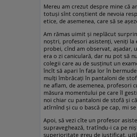
Mereu am crezut despre mine că am
totuși sînt conștient de nevoia resp
etice, de asemenea, care să se așez
Am rămas uimit și neplăcut surprin
noștri, profesori asistenți, veniți 
probei, cînd am observat, așadar, un
era o zi caniculară, dar nu pot să n
colegii care au de susținut un exa
încît să apari în fața lor în bermude
mulți îmbrăcați în pantaloni de stof
ne aflam, de asemenea, profesori cu
măsura momentului pe care îl gestion
noi chiar cu pantaloni de stofă și c
atîrnînd și cu o bască pe cap, mi se
Apoi, să vezi cîte un profesor asiste
supraveghează, tratîndu-i ca pe nișt
superioritate greu de justificat, uitî