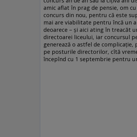
concurs an de an sau la cîțiva ani d
amic aflat în prag de pensie, om cu
concurs din nou, pentru că este supli
mai are viabilitate pentru încă un a
deoarece – și aici ating în treacăt 
directoarei liceului, iar concursul 
generează o astfel de complicație, 
pe posturile directorilor, cîtă vre
începînd cu 1 septembrie pentru un