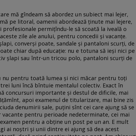
care mă gîndeam să abordez un subiect mai lejer,
eamă pe litoral, oamenii abordează ținute mai lejere,
și profesionale permițîndu-le să scoată la iveală o
ceste zile ale anului, pentru concedii și vacanțe.
șlapi, converși poate, sandale și pantaloni scurți, de
poate chiar după educație: nu e totuna să ieși nici pe
v șlapi sau într-un tricou polo, pantaloni scurți de
au nu pentru toată lumea și nici măcar pentru toți
trei luni încă bîntuie mentalul colectiv. Exact în
 concursuri importante și destul de dificile, mai
vățămînt, apoi examenul de titularizare, mai bine zis
ciuda denumirii sale, puțini sînt cei care ajung să se
lor vacante pentru perioade nedeterminate, cei mai
st examen pentru a obține un post pe un an. E mult
gi ai noștri și unii dintre ei ajung să dea acest