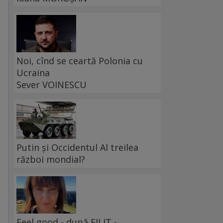
Noi, cînd se ceartă Polonia cu
Ucraina
Sever VOINESCU
Putin și Occidentul Al treilea
război mondial?
Feel good - după FILIT -