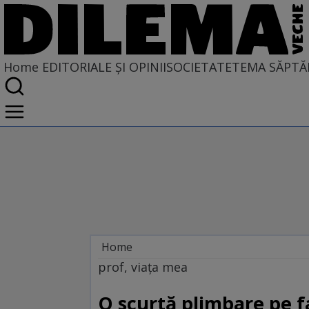
Home
EDITORIALE ȘI OPINII
SOCIETATE
TEMA SĂPTĂ
Home
EDITORIALE ȘI OPINII
prof, viața mea
PE CE LUME TRĂIM
O scurtă plimbare pe f