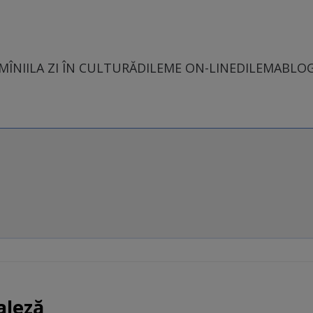
MÎNII
LA ZI ÎN CULTURĂ
DILEME ON-LINE
DILEMABLO
aleză