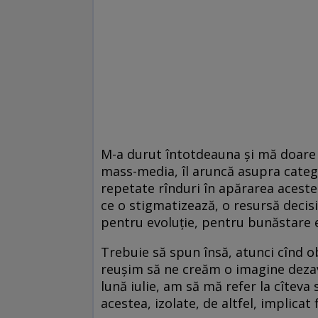
M-a durut întotdeauna și mă doare 
mass-media, îl aruncă asupra catego
repetate rînduri în apărarea acestei
ce o stigmatizează, o resursă decisi
pentru evoluție, pentru bunăstare e
Trebuie să spun însă, atunci cînd ob
reușim să ne creăm o imagine dezavan
lună iulie, am să mă refer la cîteva
acestea, izolate, de altfel, implica