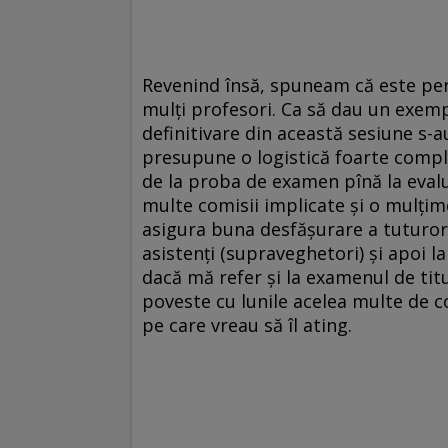
Revenind însă, spuneam că este per
mulți profesori. Ca să dau un exempl
definitivare din această sesiune s-a
presupune o logistică foarte comple
de la proba de examen pînă la evalua
multe comisii implicate și o mulțime
asigura buna desfășurare a tuturor e
asistenți (supraveghetori) și apoi la 
dacă mă refer și la examenul de titu
poveste cu lunile acelea multe de c
pe care vreau să îl ating.