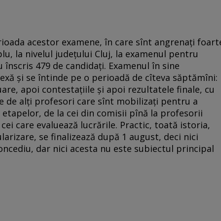
ioada acestor examene, în care sînt angrenați foart
u, la nivelul județului Cluj, la examenul pentru
u înscris 479 de candidați. Examenul în sine
xă și se întinde pe o perioadă de cîteva săptămîni:
re, apoi contestațiile și apoi rezultatele finale, cu
 de alți profesori care sînt mobilizați pentru a
tapelor, de la cei din comisii pînă la profesorii
cei care evaluează lucrările. Practic, toată istoria,
larizare, se finalizează după 1 august, deci nici
oncediu, dar nici acesta nu este subiectul principal