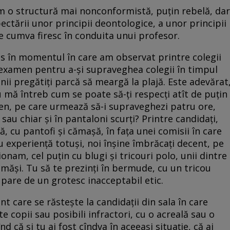
 o structură mai nonconformistă, puțin rebelă, dar
ectării unor principii deontologice, a unor principii
e cumva firesc în conduita unui profesor.
s în momentul în care am observat printre colegii
la examen pentru a-și supraveghea colegii în timpul
ii pregătiți parcă să meargă la plajă. Este adevărat
u mă întreb cum se poate să-ți respecți atît de puțin
men, pe care urmează să-i supraveghezi patru ore,
 sau chiar și în pantaloni scurți? Printre candidați,
ă, cu pantofi și cămașă, în fața unei comisii în care
 experiență totuși, noi înșine îmbrăcați decent, pe
am, cel puțin cu blugi și tricouri polo, unii dintre
ămăși. Tu să te prezinți în bermude, cu un tricou
 pare de un grotesc inacceptabil etic.
nt care se răstește la candidații din sala în care
e copii sau posibili infractori, cu o acreală sau o
nd că și tu ai fost cîndva în aceeași situație, că ai