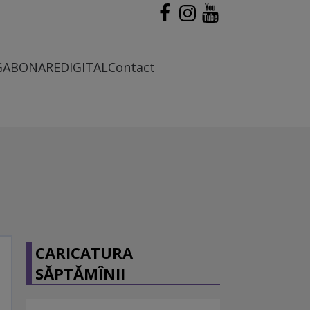
G
ABONARE
DIGITAL
Contact
CARICATURA
SĂPTĂMÎNII