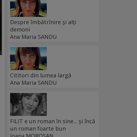
Despre îmbătrînire și alți
demoni
Ana Maria SANDU
Cititori din lumea largă
Ana Maria SANDU
FILIT e un roman în sine... și încă
un roman foarte bun
Ioana MOROȘAN