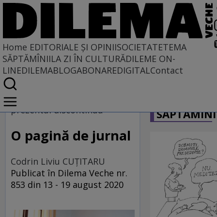
Home
EDITORIALE ȘI OPINII
SOCIETATE
TEMA
SĂPTĂMÎNII
LA ZI ÎN CULTURĂ
DILEME ON-
LINE
DILEMABLOG
ABONARE
DIGITAL
Contact
Home
CARICATU
EDITORIALE ȘI OPINII
prezentul discontinuu
SĂPTĂMÎNI
PE CE LUME TRĂIM
O pagină de jurnal
Codrin Liviu CUŢITARU
Publicat în Dilema Veche nr.
853 din 13 - 19 august 2020