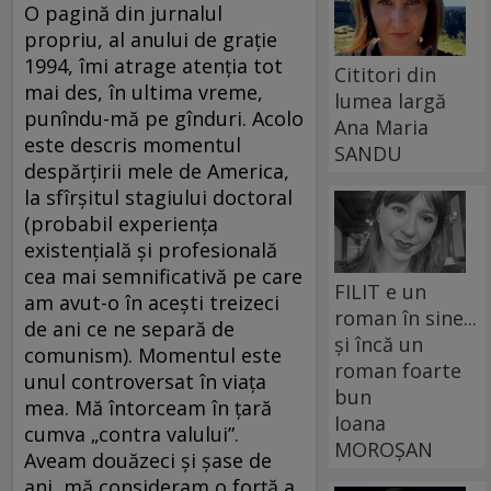
O pagină din jurnalul
propriu, al anului de graţie
1994, îmi atrage atenția tot
Cititori din
mai des, în ultima vreme,
lumea largă
punîndu-mă pe gînduri. Acolo
Ana Maria
este descris momentul
SANDU
despărţirii mele de America,
la sfîrşitul stagiului doctoral
(probabil experienţa
existenţială şi profesională
cea mai semnificativă pe care
FILIT e un
am avut-o în aceşti treizeci
roman în sine...
de ani ce ne separă de
și încă un
comunism). Momentul este
roman foarte
unul controversat în viaţa
bun
mea. Mă întorceam în ţară
Ioana
cumva „contra valului”.
MOROȘAN
Aveam douăzeci şi şase de
ani, mă consideram o forţă a