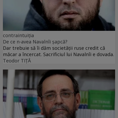
contraintuiția
De ce n-avea Navalnîi șapcă?
Dar trebuie să îi dăm societății ruse credit că
măcar a încercat. Sacrificiul lui Navalnîi e dovada.
Teodor TIŢĂ