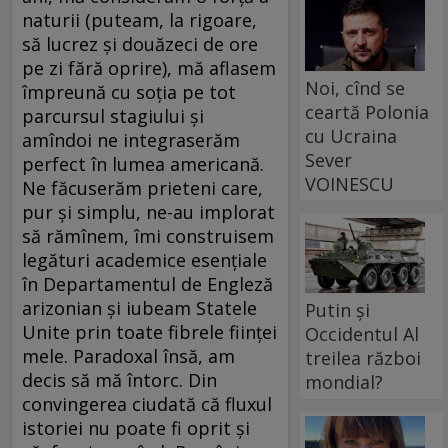
naturii (puteam, la rigoare,
să lucrez şi douăzeci de ore
pe zi fără oprire), mă aflasem
Noi, cînd se
împreună cu soţia pe tot
ceartă Polonia
parcursul stagiului şi
cu Ucraina
amîndoi ne integraserăm
Sever
perfect în lumea americană.
VOINESCU
Ne făcuserăm prieteni care,
pur şi simplu, ne-au implorat
să rămînem, îmi construisem
legături academice esenţiale
în Departamentul de Engleză
arizonian şi iubeam Statele
Putin și
Unite prin toate fibrele fiinţei
Occidentul Al
mele. Paradoxal însă, am
treilea război
decis să mă întorc. Din
mondial?
convingerea ciudată că fluxul
istoriei nu poate fi oprit şi