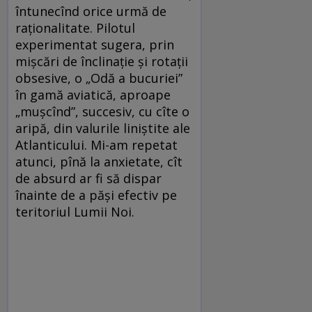
întunecînd orice urmă de
raţionalitate. Pilotul
experimentat sugera, prin
mişcări de înclinaţie şi rotaţii
obsesive, o „Odă a bucuriei”
în gamă aviatică, aproape
„muşcînd”, succesiv, cu cîte o
aripă, din valurile liniştite ale
Atlanticului. Mi-am repetat
atunci, pînă la anxietate, cît
de absurd ar fi să dispar
înainte de a păşi efectiv pe
teritoriul Lumii Noi.