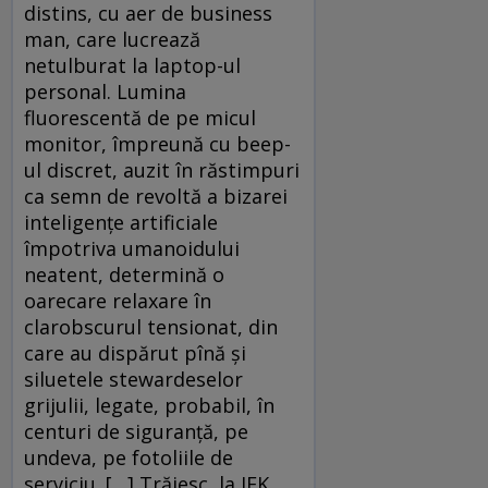
distins, cu aer de business
man, care lucrează
netulburat la laptop-ul
personal. Lumina
fluorescentă de pe micul
monitor, împreună cu beep-
ul discret, auzit în răstimpuri
ca semn de revoltă a bizarei
inteligenţe artificiale
împotriva umanoidului
neatent, determină o
oarecare relaxare în
clarobscurul tensionat, din
care au dispărut pînă şi
siluetele stewardeselor
grijulii, legate, probabil, în
centuri de siguranţă, pe
undeva, pe fotoliile de
serviciu. […] Trăiesc, la JFK