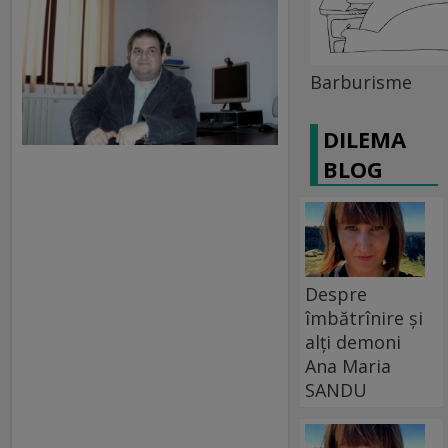
Barburisme
DILEMA
BLOG
Despre
îmbătrînire și
alți demoni
Ana Maria
SANDU