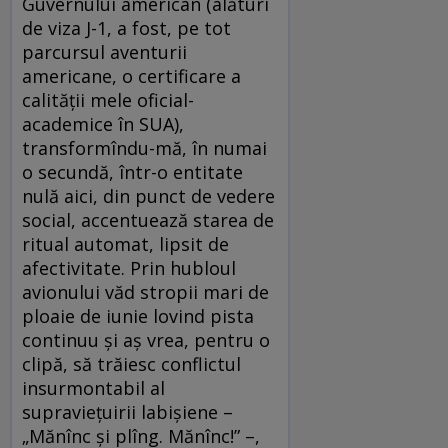
Guvernului american (alături
de viza J-1, a fost, pe tot
parcursul aventurii
americane, o certificare a
calităţii mele oficial-
academice în SUA),
transformîndu-mă, în numai
o secundă, într-o entitate
nulă aici, din punct de vedere
social, accentuează starea de
ritual automat, lipsit de
afectivitate. Prin hubloul
avionului văd stropii mari de
ploaie de iunie lovind pista
continuu şi aş vrea, pentru o
clipă, să trăiesc conflictul
insurmontabil al
supravieţuirii labişiene –
„Mănînc şi plîng. Mănînc!” –,