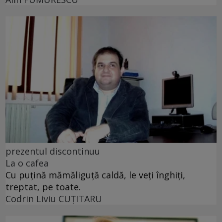
prezentul discontinuu
La o cafea
Cu puţină mămăliguţă caldă, le veţi înghiţi,
treptat, pe toate.
Codrin Liviu CUŢITARU