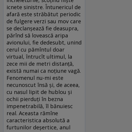
încheieturile, scoţînd nişte
icnete sinistre. Întunericul de
afară este străbătut periodic
de fulgere verzi sau mov care
se declanşează fie deasupra,
părînd să lovească aripa
avionului, fie dedesubt, unind
cerul cu pămîntul doar
virtual, întrucît ultimul, la
zece mii de metri distanţă,
există numai ca noţiune vagă.
Fenomenul nu-mi este
necunoscut însă şi, de aceea,
cu nasul lipit de hublou şi
ochii pierduţi în bezna
impenetrabilă, îl bănuiesc
real. Aceasta rămîne
caracteristica absolută a
furtunilor deşertice, anul