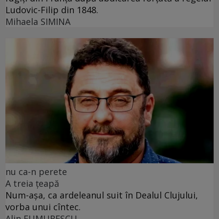
Ludovic-Filip din 1848.
Mihaela SIMINA
nu ca-n perete
A treia țeapă
Num-așa, ca ardeleanul suit în Dealul Clujului,
vorba unui cîntec.
Alin FUMURESCU