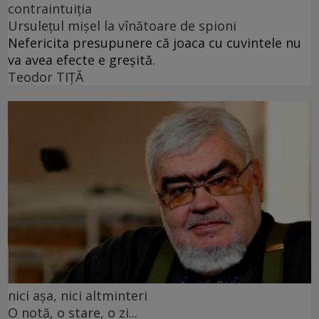
contraintuiția
Ursulețul mișel la vînătoare de spioni
Nefericita presupunere că joaca cu cuvintele nu
va avea efecte e greșită.
Teodor TIŢĂ
nici așa, nici altminteri
O notă, o stare, o zi...