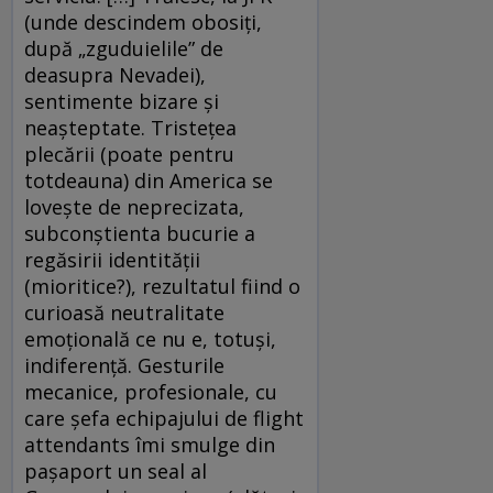
(unde descindem obosiţi,
după „zguduielile” de
deasupra Nevadei),
sentimente bizare şi
neaşteptate. Tristeţea
plecării (poate pentru
totdeauna) din America se
loveşte de neprecizata,
subconştienta bucurie a
regăsirii identităţii
(mioritice?), rezultatul fiind o
curioasă neutralitate
emoţională ce nu e, totuşi,
indiferenţă. Gesturile
mecanice, profesionale, cu
care şefa echipajului de flight
attendants îmi smulge din
paşaport un seal al