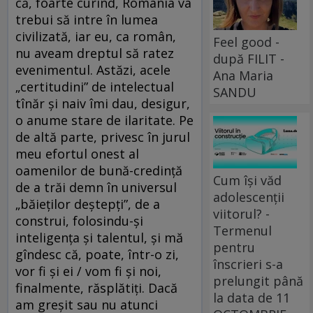
că, foarte curînd, România va
trebui să intre în lumea
civilizată, iar eu, ca român,
Feel good -
nu aveam dreptul să ratez
după FILIT -
evenimentul. Astăzi, acele
Ana Maria
„certitudini” de intelectual
SANDU
tînăr şi naiv îmi dau, desigur,
o anume stare de ilaritate. Pe
de altă parte, privesc în jurul
meu efortul onest al
oamenilor de bună-credință
Cum își văd
de a trăi demn în universul
adolescenții
„băieţilor deştepţi”, de a
viitorul? -
construi, folosindu-și
Termenul
inteligenţa şi talentul, şi mă
pentru
gîndesc că, poate, într-o zi,
înscrieri s-a
vor fi şi ei / vom fi şi noi,
prelungit până
finalmente, răsplătiți. Dacă
la data de 11
am greşit sau nu atunci