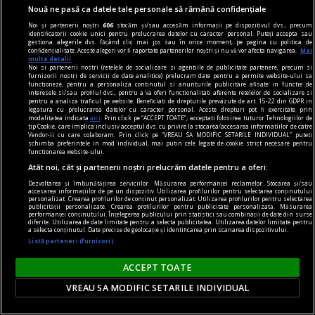
Nouă ne pasă ca datele tale personale să rămână confidențiale
Noi și partenerii noștri
606
stocăm și/sau accesăm informații pe dispozitivul dvs., precum
identificatorii cookie unici pentru prelucrarea datelor cu caracter personal. Puteți accepta sau
gestiona alegerile dvs. făcând clic mai jos sau în orice moment, pe pagina cu politica de
confidențialitate. Aceste alegeri vor fi raportate partenerilor noștri și nu vă vor afecta navigarea.
Mai
multe detalii
nici așa, nici altminteri
Noi si partenerii nostri (retelele de socializare si agentiile de publicitate partenere, precum si
furnizorii nostri de servicii de date analitice) prelucram date pentru a permite website-ului sa
Cum trebuie să fie un președinte
functioneze, pentru a personaliza continutul si anunturile publicitare afisate in functie de
interesele si/sau profilul dvs., pentru a va oferi functionalitati aferente retelelor de socializare si
Nu cred în nici o campanie electorală construită
pentru a analiza traficul pe website. Beneficiati de drepturile prevazute de art. 15-22 din GDPR in
legatura cu prelucrarea datelor cu caracter personal. Aceste drepturi pot fi exercitate prin
pe negativitate, pe agresiune, pe obsesii strict
modalitatea indicata
aici
. Prin click pe “ACCEPT TOATE”, acceptati folosirea tuturor Tehnologiilor de
tip Cookie, care implica inclusiv acceptul dvs. cu privire la stocarea/accesarea informatiilor de catre
individuale.
Vendor-ii cu care colaboram. Prin click pe “VREAU SA MODIFIC SETARILE INDIVIDUAL” puteti
schimba preferintele in mod individual, mai putin cele legate de cookie strict necesare pentru
Andrei PLEŞU
functionarea website-ului.
Atât noi, cât și partenerii noștri prelucrăm datele pentru a oferi:
Dezvoltarea și îmbunătățirea serviciilor. Măsurarea performanței reclamelor. Stocarea și/sau
accesarea informațiilor de pe un dispozitiv. Utilizarea profilurilor pentru selectarea conținutului
personalizat. Crearea profilurilor de conținut personalizat. Utilizarea profilurilor pentru selectarea
publicității personalizate. Crearea profilurilor pentru publicitate personalizată. Măsurarea
performanței conținutului. Înțelegerea publicului prin statistici sau combinații de date din surse
diferite. Utilizarea de date limitate pentru a selecta publicitatea. Utilizarea datelor limitate pentru
a selecta conținutul. Date precise de geolocație și identificarea prin scanarea dispozitivului.
Listă parteneri (furnizori)
ACCEPT TOATE
VREAU SA MODIFIC SETARILE INDIVIDUAL