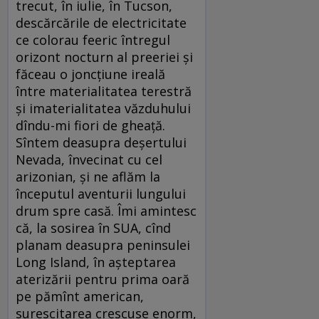
trecut, în iulie, în Tucson,
descărcările de electricitate
ce colorau feeric întregul
orizont nocturn al preeriei şi
făceau o joncţiune ireală
între materialitatea terestră
şi imaterialitatea văzduhului
dîndu-mi fiori de gheaţă.
Sîntem deasupra deşertului
Nevada, învecinat cu cel
arizonian, şi ne aflăm la
începutul aventurii lungului
drum spre casă. Îmi amintesc
că, la sosirea în SUA, cînd
planam deasupra peninsulei
Long Island, în aşteptarea
aterizării pentru prima oară
pe pămînt american,
surescitarea crescuse enorm,