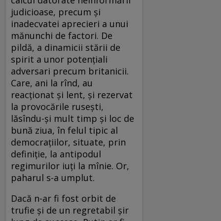
judicioase, precum şi
inadecvatei aprecieri a unui
mănunchi de factori. De
pildă, a dinamicii stării de
spirit a unor potenţiali
adversari precum britanicii.
Care, ani la rînd, au
reacţionat şi lent, şi rezervat
la provocările ruseşti,
lăsîndu-şi mult timp şi loc de
bună ziua, în felul tipic al
democraţiilor, situate, prin
definiţie, la antipodul
regimurilor iuţi la mînie. Or,
paharul s-a umplut.
Dacă n-ar fi fost orbit de
trufie şi de un regretabil şir