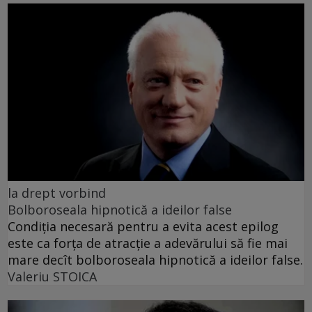
la drept vorbind
Bolboroseala hipnotică a ideilor false
Condiția necesară pentru a evita acest epilog
este ca forța de atracție a adevărului să fie mai
mare decît bolboroseala hipnotică a ideilor false.
Valeriu STOICA