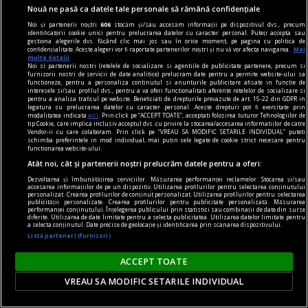
Nouă ne pasă ca datele tale personale să rămână confidențiale
principiilor economiei de piață și cele privind
Noi și partenerii noștri
606
stocăm și/sau accesăm informații pe dispozitivul dvs., precum
funcționarea Uniunii Europene?
identificatorii cookie unici pentru prelucrarea datelor cu caracter personal. Puteți accepta sau
gestiona alegerile dvs. făcând clic mai jos sau în orice moment, pe pagina cu politica de
Constantin RUDNIŢCHI
confidențialitate. Aceste alegeri vor fi raportate partenerilor noștri și nu vă vor afecta navigarea.
Mai
multe detalii
Noi si partenerii nostri (retelele de socializare si agentiile de publicitate partenere, precum si
furnizorii nostri de servicii de date analitice) prelucram date pentru a permite website-ului sa
functioneze, pentru a personaliza continutul si anunturile publicitare afisate in functie de
interesele si/sau profilul dvs., pentru a va oferi functionalitati aferente retelelor de socializare si
pentru a analiza traficul pe website. Beneficiati de drepturile prevazute de art. 15-22 din GDPR in
legatura cu prelucrarea datelor cu caracter personal. Aceste drepturi pot fi exercitate prin
modalitatea indicata
aici
. Prin click pe “ACCEPT TOATE”, acceptati folosirea tuturor Tehnologiilor de
tip Cookie, care implica inclusiv acceptul dvs. cu privire la stocarea/accesarea informatiilor de catre
Vendor-ii cu care colaboram. Prin click pe “VREAU SA MODIFIC SETARILE INDIVIDUAL” puteti
schimba preferintele in mod individual, mai putin cele legate de cookie strict necesare pentru
functionarea website-ului.
Atât noi, cât și partenerii noștri prelucrăm datele pentru a oferi:
Dezvoltarea și îmbunătățirea serviciilor. Măsurarea performanței reclamelor. Stocarea și/sau
accesarea informațiilor de pe un dispozitiv. Utilizarea profilurilor pentru selectarea conținutului
personalizat. Crearea profilurilor de conținut personalizat. Utilizarea profilurilor pentru selectarea
publicității personalizate. Crearea profilurilor pentru publicitate personalizată. Măsurarea
performanței conținutului. Înțelegerea publicului prin statistici sau combinații de date din surse
diferite. Utilizarea de date limitate pentru a selecta publicitatea. Utilizarea datelor limitate pentru
a selecta conținutul. Date precise de geolocație și identificarea prin scanarea dispozitivului.
Listă parteneri (furnizori)
contraintuiția
ACCEPT TOATE
De ce n-avea Navalnîi șapcă?
VREAU SA MODIFIC SETARILE INDIVIDUAL
Dar trebuie să îi dăm societății ruse credit că