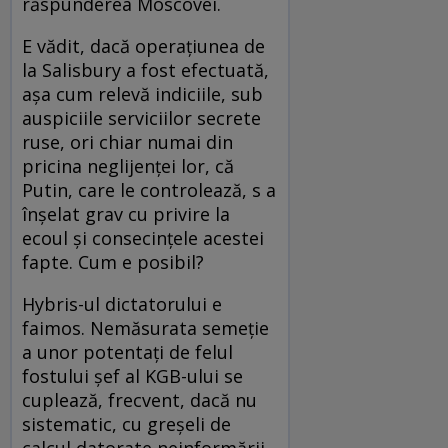
răspunderea Moscovei.
E vădit, dacă operaţiunea de
la Salisbury a fost efectuată,
aşa cum relevă indiciile, sub
auspiciile serviciilor secrete
ruse, ori chiar numai din
pricina neglijenţei lor, că
Putin, care le controlează, s a
înşelat grav cu privire la
ecoul şi consecinţele acestei
fapte. Cum e posibil?
Hybris-ul dictatorului e
faimos. Nemăsurata semeţie
a unor potentaţi de felul
fostului şef al KGB-ului se
cuplează, frecvent, dacă nu
sistematic, cu greşeli de
calcul datorate neinformării