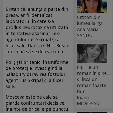
Britanicii, anunţă o parte din
presă, ar fi identificat
Cititori din
laboratorul în care s-a
lumea largă
produs neurotoxina utilizată
Ana Maria
în tentativa asasinării ex-
SANDU
agentului rus Skripal şi a
fiicei sale. Dar, la ONU, Rusia
continuă să se dea victimă.
Poliţişti britanici în uniforme
FILIT e un
de protecţie investigînd la
roman în sine...
Salisbury otrăvirea fostului
și încă un
agent rus Skripal şi a fiicei
roman foarte
sale.
bun
Moscova este pe cale să
Ioana
piardă confruntări decisive.
MOROȘAN
Înainte de orice, e pe punctul