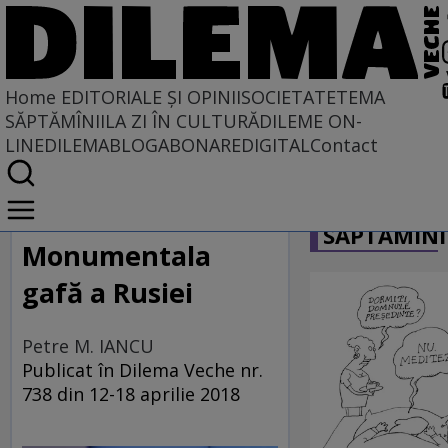
Home
EDITORIALE ȘI OPINII
SOCIETATE
TEMA
SĂPTĂMÎNII
LA ZI ÎN CULTURĂ
DILEME ON-
LINE
DILEMABLOG
ABONARE
DIGITAL
Contact
Home
CARICATU
EDITORIALE ȘI OPINII
SĂPTĂMÎNI
PE CE LUME TRĂIM
Monumentala
gafă a Rusiei
Petre M. IANCU
Publicat în Dilema Veche nr.
738 din 12-18 aprilie 2018