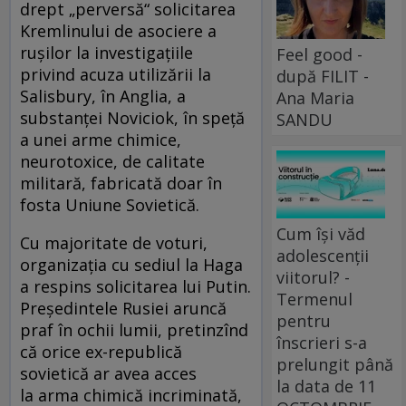
drept „perversă“ solicitarea
Kremlinului de asociere a
ruşilor la investigaţiile
Feel good -
privind acuza utilizării la
după FILIT -
Salisbury, în Anglia, a
Ana Maria
substanţei Noviciok, în speţă
SANDU
a unei arme chimice,
neurotoxice, de calitate
militară, fabricată doar în
fosta Uniune Sovietică.
Cum își văd
Cu majoritate de voturi,
adolescenții
organizaţia cu sediul la Haga
viitorul? -
a respins solicitarea lui Putin.
Termenul
Preşedintele Rusiei aruncă
pentru
praf în ochii lumii, pretinzînd
înscrieri s-a
că orice ex-republică
prelungit până
sovietică ar avea acces
la data de 11
la arma chimică incriminată,