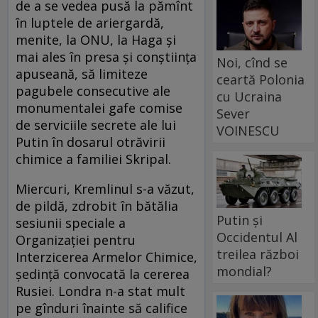
de a se vedea pusă la pămînt
în luptele de ariergardă,
menite, la ONU, la Haga şi
mai ales în presa şi conştiinţa
Noi, cînd se
apuseană, să limiteze
ceartă Polonia
pagubele consecutive ale
cu Ucraina
monumentalei gafe comise
Sever
de serviciile secrete ale lui
VOINESCU
Putin în dosarul otrăvirii
chimice a familiei Skripal.
Miercuri, Kremlinul s-a văzut,
de pildă, zdrobit în bătălia
Putin și
sesiunii speciale a
Occidentul Al
Organizaţiei pentru
treilea război
Interzicerea Armelor Chimice,
mondial?
şedinţă convocată la cererea
Rusiei. Londra n-a stat mult
pe gînduri înainte să califice