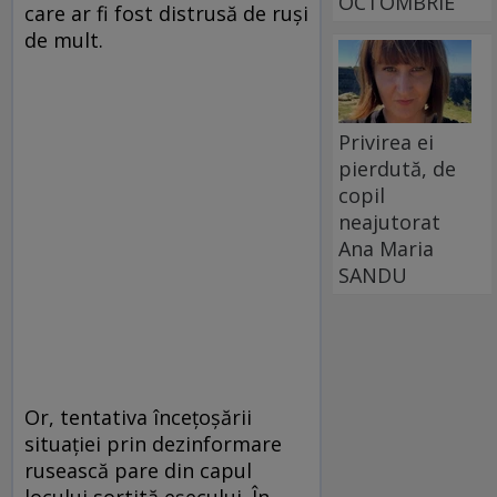
OCTOMBRIE
care ar fi fost distrusă de ruşi
de mult.
Privirea ei
pierdută, de
copil
neajutorat
Ana Maria
SANDU
Or, tentativa înceţoşării
situaţiei prin dezinformare
rusească pare din capul
locului sortită eşecului. În