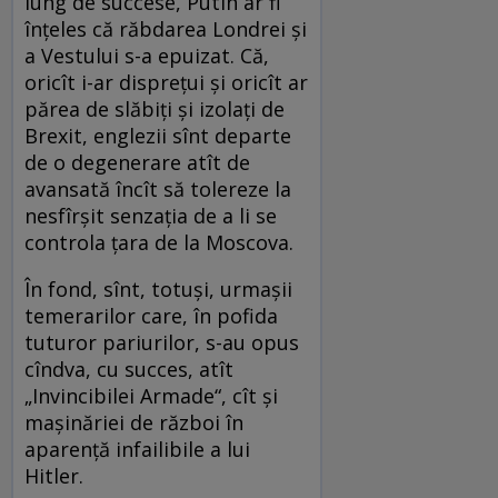
lung de succese, Putin ar fi
înţeles că răbdarea Londrei şi
a Vestului s-a epuizat. Că,
oricît i-ar dispreţui şi oricît ar
părea de slăbiţi şi izolaţi de
Brexit, englezii sînt departe
de o degenerare atît de
avansată încît să tolereze la
nesfîrşit senzaţia de a li se
controla ţara de la Moscova.
În fond, sînt, totuşi, urmaşii
temerarilor care, în pofida
tuturor pariurilor, s-au opus
cîndva, cu succes, atît
„Invincibilei Armade“, cît şi
maşinăriei de război în
aparenţă infailibile a lui
Hitler.