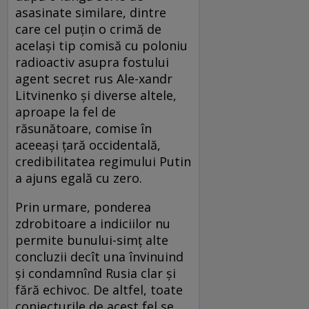
asasinate similare, dintre
care cel puţin o crimă de
acelaşi tip comisă cu poloniu
radioactiv asupra fostului
agent secret rus Ale-xandr
Litvinenko şi diverse altele,
aproape la fel de
răsunătoare, comise în
aceeaşi ţară occidentală,
credibilitatea regimului Putin
a ajuns egală cu zero.
Prin urmare, ponderea
zdrobitoare a indiciilor nu
permite bunului-simţ alte
concluzii decît una învinuind
şi condamnînd Rusia clar şi
fără echivoc. De altfel, toate
conjecturile de acest fel se