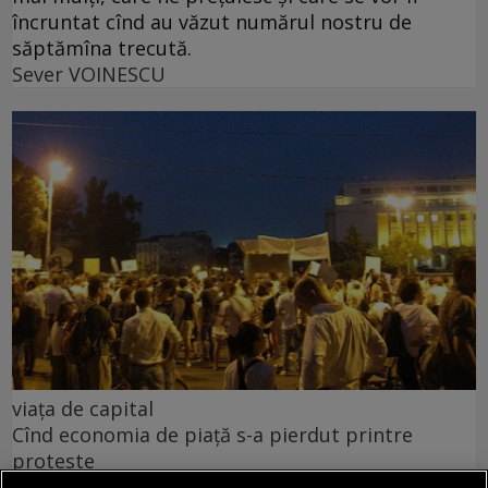
încruntat cînd au văzut numărul nostru de
săptămîna trecută.
Sever VOINESCU
viața de capital
Cînd economia de piață s-a pierdut printre
proteste
Întrebarea este: pînă unde vor merge încălcările