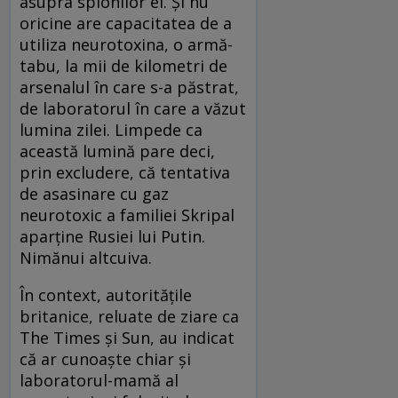
asupra spionilor ei. Şi nu
oricine are capacitatea de a
utiliza neurotoxina, o armă-
tabu, la mii de kilometri de
arsenalul în care s-a păstrat,
de laboratorul în care a văzut
lumina zilei. Limpede ca
această lumină pare deci,
prin excludere, că tentativa
de asasinare cu gaz
neurotoxic a familiei Skripal
aparţine Rusiei lui Putin.
Nimănui altcuiva.
În context, autorităţile
britanice, reluate de ziare ca
The Times şi Sun, au indicat
că ar cunoaşte chiar şi
laboratorul-mamă al