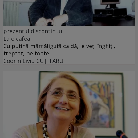
prezentul discontinuu
La o cafea
Cu puţină mămăliguţă caldă, le veţi înghiţi,
treptat, pe toate.
Codrin Liviu CUŢITARU