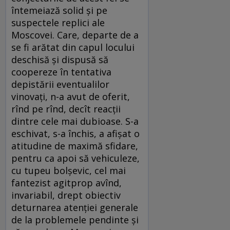
întemeiază solid şi pe
suspectele replici ale
Moscovei. Care, departe de a
se fi arătat din capul locului
deschisă şi dispusă să
coopereze în tentativa
depistării eventualilor
vinovaţi, n-a avut de oferit,
rînd pe rînd, decît reacţii
dintre cele mai dubioase. S-a
eschivat, s-a închis, a afişat o
atitudine de maximă sfidare,
pentru ca apoi să vehiculeze,
cu tupeu bolşevic, cel mai
fantezist agitprop avînd,
invariabil, drept obiectiv
deturnarea atenţiei generale
de la problemele pendinte şi