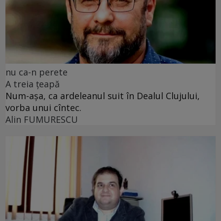
nu ca-n perete
A treia țeapă
Num-așa, ca ardeleanul suit în Dealul Clujului,
vorba unui cîntec.
Alin FUMURESCU