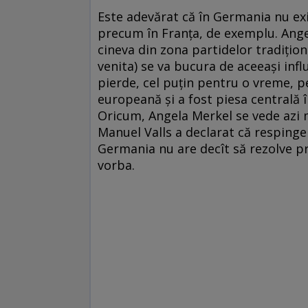
Este adevărat că în Germania nu ex
precum în Franţa, de exemplu. Angel
cineva din zona partidelor tradiţion
venita) se va bucura de aceeaşi infl
pierde, cel puţin pentru o vreme, p
europeană şi a fost piesa centrală î
Oricum, Angela Merkel se vede azi m
Manuel Valls a declarat că resping
Germania nu are decît să rezolve p
vorba.