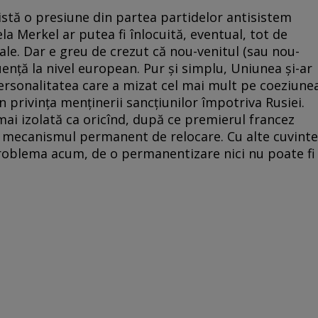
istă o presiune din partea partidelor antisistem
a Merkel ar putea fi înlocuită, eventual, tot de
ale. Dar e greu de crezut că nou-venitul (sau nou-
uenţă la nivel european. Pur şi simplu, Uniunea şi-ar
ersonalitatea care a mizat cel mai mult pe coeziune
n privinţa menţinerii sancţiunilor împotriva Rusiei.
ai izolată ca oricînd, după ce premierul francez
e mecanismul permanent de relocare. Cu alte cuvinte
roblema acum, de o permanentizare nici nu poate fi