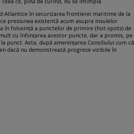
– ceea ce, pînă de curînd, nu se întîmpla.
d-Atlantice în securizarea frontierei maritime de la
uce presiunea existentă acum asupra insulelor
ea în folosinţă a punctelor de primire (hot-spots) de
t mult cu înfiinţarea acestor puncte, dar a promis, pe
 la punct. Asta, după ameninţarea Consiliului cum că
gen dacă nu demonstrează progrese vizibile în