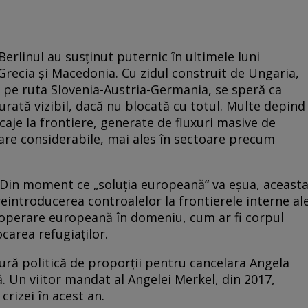
Berlinul au susţinut puternic în ultimele luni
 Grecia şi Macedonia. Cu zidul construit de Ungaria,
de pe ruta Slovenia-Austria-Germania, se speră ca
turată vizibil, dacă nu blocată cu totul. Multe depind
ocaje la frontiere, generate de fluxuri masive de
ciare considerabile, mai ales în sectoare precum
e. Din moment ce „soluţia europeană“ va eşua, aceast
 reintroducerea controalelor la frontierele interne al
cooperare europeană în domeniu, cum ar fi corpul
carea refugiaţilor.
ură politică de proporţii pentru cancelara Angela
 Un viitor mandat al Angelei Merkel, din 2017,
crizei în acest an.