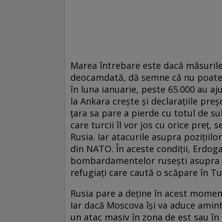
Marea întrebare este dacă măsurile lu
deocamdată, dă semne că nu poate s
în luna ianuarie, peste 65.000 au aj
la Ankara creşte şi declaraţiile pr
ţara sa pare a pierde cu totul de sub 
care turcii îl vor jos cu orice preţ,
Rusia. Iar atacurile asupra poziţiilo
din NATO. În aceste condiţii, Erdoga
bombardamentelor ruseşti asupra r
refugiaţi care caută o scăpare în Tu
Rusia pare a deţine în acest moment 
Iar dacă Moscova îşi va aduce aminte
un atac masiv în zona de est sau în