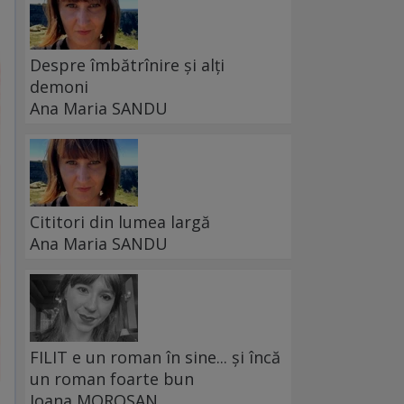
Despre îmbătrînire și alți
demoni
Ana Maria SANDU
Cititori din lumea largă
Ana Maria SANDU
FILIT e un roman în sine... și încă
un roman foarte bun
Ioana MOROȘAN