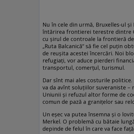
Nu în cele din urmă, Bruxelles-ul şi 
întărirea frontierei terestre dintre
cu şirul de controale la frontieră 
„Ruta Balcanică“ să fie cel puţin ob
de reuşita acestei încercări. Noi bl
refugiaţi, vor aduce pierderi finan
transportul, comerţul, turismul.
Dar sînt mai ales costurile politic
va da avînt soluţiilor suveraniste –
Uniunii şi refuzul altor forme de 
comun de pază a graniţelor sau relo
Un eşec va putea însemna şi o lovit
Merkel. O problemă cu bătaie lungă.
depinde de felul în care va face faţă 