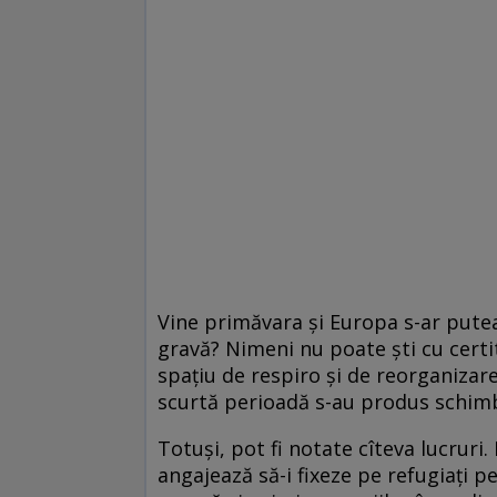
Vine primăvara şi Europa s-ar putea 
gravă? Nimeni nu poate şti cu certi
spaţiu de respiro şi de reorganizare
scurtă perioadă s-au produs schim
Totuşi, pot fi notate cîteva lucruri.
angajează să-i fixeze pe refugiaţi pe