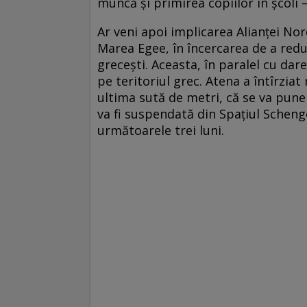
muncă şi primirea copiilor în şcoli 
Ar veni apoi implicarea Alianţei Nor
Marea Egee, în încercarea de a red
greceşti. Aceasta, în paralel cu dar
pe teritoriul grec. Atena a întîrzia
ultima sută de metri, că se va pune
va fi suspendată din Spaţiul Schen
următoarele trei luni.