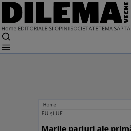
Home
EDITORIALE ȘI OPINII
SOCIETATE
TEMA SĂPTĂ
Home
EDITORIALE ȘI OPINII
EU și UE
PE CE LUME TRĂIM
Marile pariuri ale prim