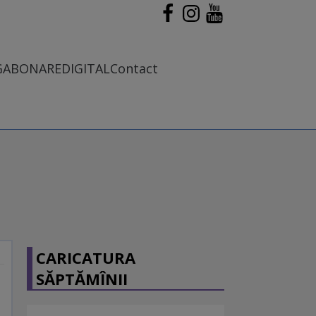
G
ABONARE
DIGITAL
Contact
CARICATURA
SĂPTĂMÎNII