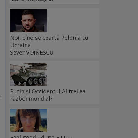
Noi, cînd se ceartă Polonia cu
Ucraina
Sever VOINESCU
Putin și Occidentul Al treilea
n
război mondial?
Feel good - după FILIT -