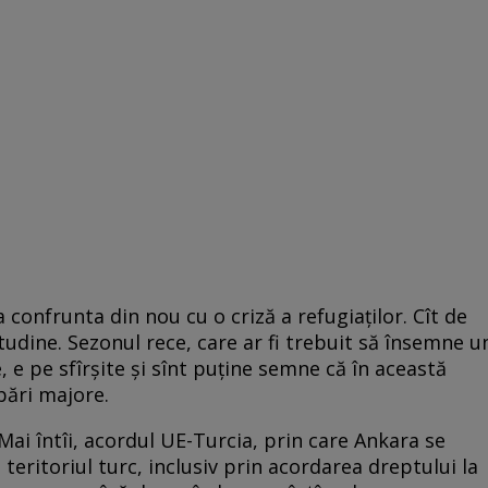
confrunta din nou cu o criză a refugiaţilor. Cît de
tudine. Sezonul rece, care ar fi trebuit să însemne u
, e pe sfîrşite şi sînt puţine semne că în această
bări majore.
 Mai întîi, acordul UE-Turcia, prin care Ankara se
 teritoriul turc, inclusiv prin acordarea dreptului la