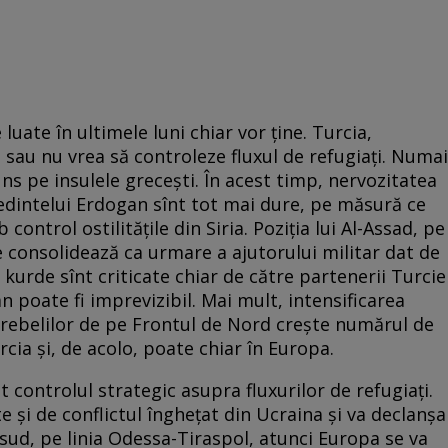
a­te în ultimele luni chiar vor ţine. Turcia,
au nu vrea să controleze fluxul de refugiaţi. Numai
uns pe insulele greceşti. În acest timp, nervozitatea
eşedintelui Erdogan sînt tot mai dure, pe măsură ce
control ostilităţile din Siria. Poziţia lui Al-Assad, pe
 se consolidează ca urmare a ajutorului militar dat de
r kurde sînt criticate chiar de către partenerii Turcie
n poate fi imprevizibil. Mai mult, intensificarea
ebelilor de pe Frontul de Nord creşte numărul de
rcia şi, de acolo, poate chiar în Europa.
controlul strategic asupra fluxurilor de refugiaţi.
 şi de conflictul îngheţat din Ucraina şi va declanşa
 sud, pe linia Odessa-Tiraspol, atunci Europa se va