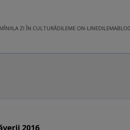
MÎNII
LA ZI ÎN CULTURĂ
DILEME ON-LINE
DILEMABLO
ăverii 2016