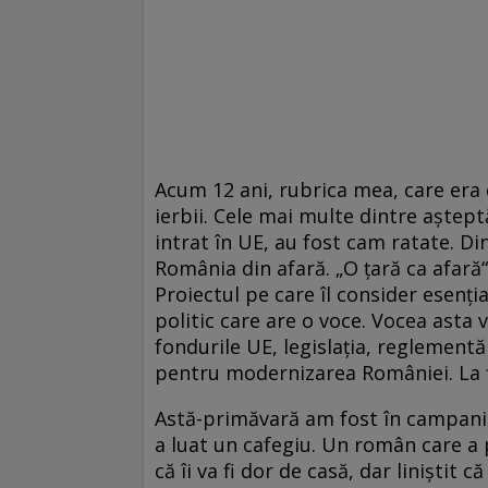
Acum 12 ani, rubrica mea, care era 
ierbii. Cele mai multe dintre aștept
intrat în UE, au fost cam ratate. D
România din afară. „O țară ca afară“
Proiectul pe care îl consider esen
politic care are o voce. Vocea asta
fondurile UE, legislația, reglementă
pentru modernizarea României. La fi
Astă-primăvară am fost în campanie 
a luat un cafegiu. Un român care a p
că îi va fi dor de casă, dar liniștit c