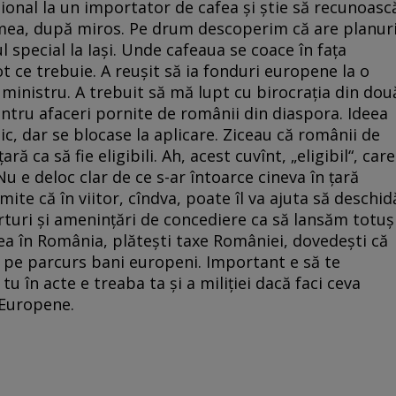
egional la un importator de cafea și știe să recunoasc
lumea, după miros. Pe drum descoperim că are planur
 special la Iași. Unde cafeaua se coace în fața
ot ce trebuie. A reușit să ia fonduri europene la o
 ministru. A trebuit să mă lupt cu birocrația din dou
ntru afaceri pornite de românii din diaspora. Ideea
c, dar se blocase la aplicare. Ziceau că românii de
ară ca să fie eligibili. Ah, acest cuvînt, „eligibil“, care
Nu e deloc clar de ce s-ar întoarce cineva în țară
te că în viitor, cîndva, poate îl va ajuta să deschid
erturi și amenințări de concediere ca să lansăm totuș
ea în România, plătești taxe României, dovedești că
dă pe parcurs bani europeni. Important e să te
tu în acte e treaba ta și a miliției dacă faci ceva
 Europene.