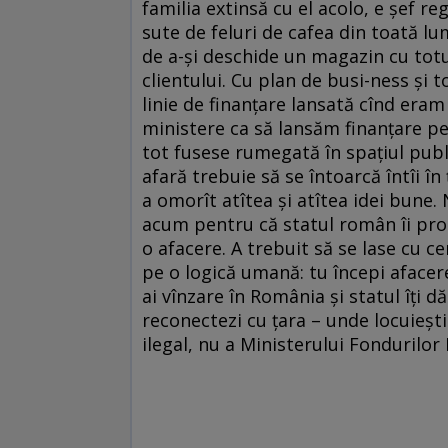
familia extinsă cu el acolo, e șef r
sute de feluri de cafea din toată 
de a-și deschide un magazin cu totul
clientului. Cu plan de busi-ness și t
linie de finanțare lansată cînd eram
ministere ca să lansăm finanțare pe
tot fusese rumegată în spațiul publi
afară trebuie să se întoarcă întîi în ț
a omorît atîtea și atîtea idei bune. 
acum pentru că statul român îi promi
o afacere. A trebuit să se lase cu c
pe o logică umană: tu începi afacer
ai vînzare în România și statul îți 
reconectezi cu țara – unde locuiești 
ilegal, nu a Ministerului Fondurilor