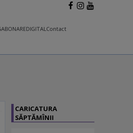
G
ABONARE
DIGITAL
Contact
CARICATURA
SĂPTĂMÎNII