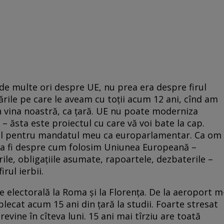
de multe ori despre UE, nu prea era despre firul
ările pe care le aveam cu toții acum 12 ani, cînd am
in vina noastră, ca țară. UE nu poate moderniza
 – ăsta este proiectul cu care vă voi bate la cap.
țial pentru mandatul meu ca europarlamentar. Ca om
 va fi despre cum folosim Uniunea Europeană –
rile, obligațiile asumate, rapoartele, dezbaterile –
rul ierbii.
electorală la Roma și la Florența. De la aeroport m
lecat acum 15 ani din țară la studii. Foarte stresat
ă revine în cîteva luni. 15 ani mai tîrziu are toată