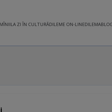
MÎNII
LA ZI ÎN CULTURĂ
DILEME ON-LINE
DILEMABLO
i