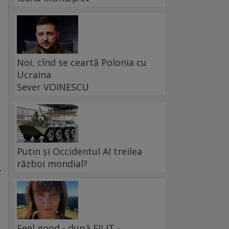
Noi, cînd se ceartă Polonia cu
Ucraina
Sever VOINESCU
,
Putin și Occidentul Al treilea
război mondial?
.
Feel good - după FILIT -