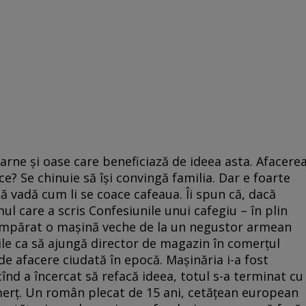
rne și oase care beneficiază de ideea asta. Afacere
ce? Se chinuie să își convingă familia. Dar e foarte
 vadă cum li se coace cafeaua. Îi spun că, dacă
ul care a scris Confesiunile unui cafegiu – în plin
mpărat o mașină veche de la un negustor armean
țile ca să ajungă director de magazin în comerțul
 de afacere ciudată în epocă. Mașinăria i-a fost
cînd a încercat să refacă ideea, totul s-a terminat cu
erț. Un român plecat de 15 ani, cetățean european