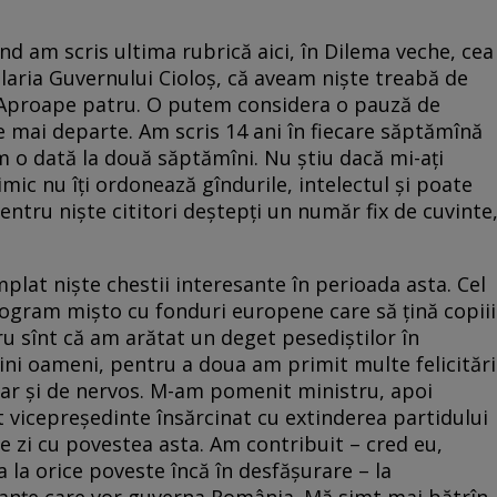
înd am scris ultima rubrică aici, în Dilema veche, cea
laria Guvernului Cioloș, că aveam niște treabă de
i. Aproape patru. O putem considera o pauză de
e mai departe. Am scris 14 ani în fiecare săptămînă
um o dată la două săptămîni. Nu știu dacă mi-ați
imic nu îți ordonează gîndurile, intelectul și poate
pentru niște cititori deștepți un număr fix de cuvinte
mplat niște chestii interesante în perioada asta. Cel
ogram mișto cu fonduri europene care să țină copiii
ru sînt că am arătat un deget pesediștilor în
ini oameni, pentru a doua am primit multe felicitări
ar și de nervos. M-am pomenit ministru, apoi
 vicepreședinte însărcinat cu extinderea partidului
e zi cu povestea asta. Am contribuit – cred eu,
ca la orice poveste încă în desfășurare – la
lianțe care vor guverna România. Mă simt mai bătrîn,