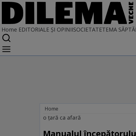
Home
EDITORIALE ȘI OPINII
SOCIETATE
TEMA SĂPTĂ
Home
EDITORIALE ȘI OPINII
o țară ca afară
PE CE LUME TRĂIM
Manualul începătorulu