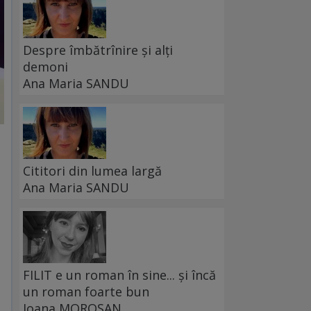
Despre îmbătrînire și alți
demoni
Ana Maria SANDU
Cititori din lumea largă
Ana Maria SANDU
FILIT e un roman în sine... și încă
un roman foarte bun
Ioana MOROȘAN