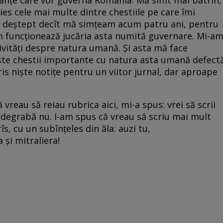
ies cele mai multe dintre chestiile pe care îmi
n deștept decît mă simțeam acum patru ani, pentru
 funcționează jucăria asta numită guvernare. Mi-a
ivități despre natura umană. Și asta mă face
ște chestii importante cu natura asta umană defect
ris niște notițe pentru un viitor jurnal, dar aproape
vreau să reiau rubrica aici, mi-a spus: vrei să scrii
 degrabă nu. I-am spus că vreau să scriu mai mult
îs, cu un subînțeles din ăla: auzi tu,
 și mitraliera!