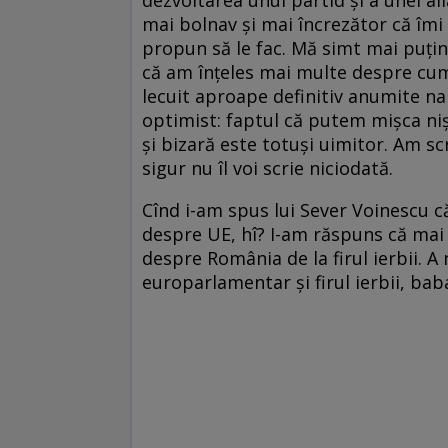
mai bolnav și mai încrezător că îmi 
propun să le fac. Mă simt mai puți
că am înțeles mai multe despre cum
lecuit aproape definitiv anumite na
optimist: faptul că putem mișca ni
și bizară este totuși uimitor. Am sc
sigur nu îl voi scrie niciodată.
Cînd i-am spus lui Sever Voinescu că 
despre UE, hî? I-am răspuns că mai
despre România de la firul ierbii. A r
europarlamentar și firul ierbii, baba