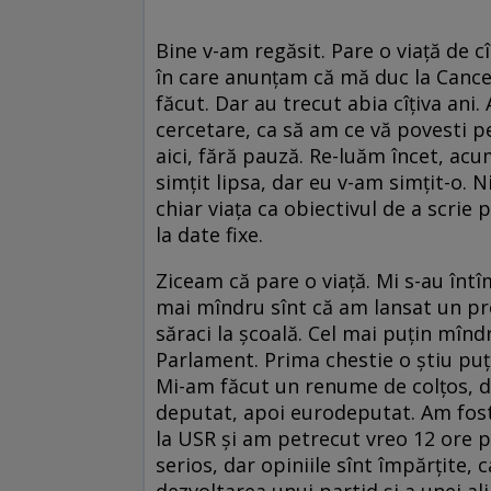
Bine v-am regăsit. Pare o viață de c
în care anunțam că mă duc la Cance
făcut. Dar au trecut abia cîțiva an
cercetare, ca să am ce vă povesti p
aici, fără pauză. Re-luăm încet, ac
simțit lipsa, dar eu v-am simțit-o. N
chiar viața ca obiectivul de a scrie 
la date fixe.
Ziceam că pare o viață. Mi s-au întî
mai mîndru sînt că am lansat un pr
săraci la școală. Cel mai puțin mînd
Parlament. Prima chestie o știu puț
Mi-am făcut un renume de colțos, d
deputat, apoi eurodeputat. Am fost
la USR și am petrecut vreo 12 ore p
serios, dar opiniile sînt împărțite, 
dezvoltarea unui partid și a unei a