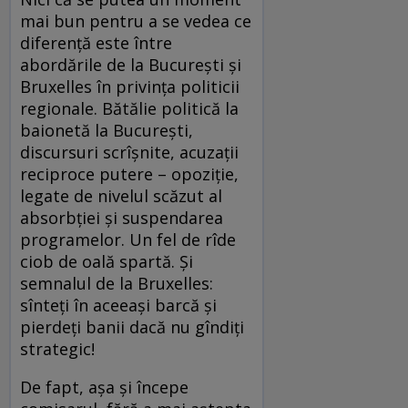
mai bun pentru a se vedea ce
diferenţă este între
abordările de la Bucureşti şi
Bruxelles în privinţa politicii
regionale. Bătălie politică la
baionetă la Bucureşti,
discursuri scrîşnite, acuzaţii
reciproce putere – opoziţie,
legate de nivelul scăzut al
absorbţiei şi suspendarea
programelor. Un fel de rîde
ciob de oală spartă. Şi
semnalul de la Bruxelles:
sînteţi în aceeaşi barcă şi
pierdeţi banii dacă nu gîndiţi
strategic!
De fapt, aşa şi începe