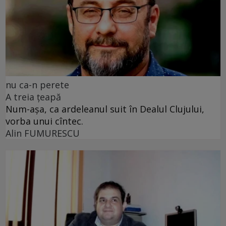
nu ca-n perete
A treia țeapă
Num-așa, ca ardeleanul suit în Dealul Clujului,
vorba unui cîntec.
Alin FUMURESCU