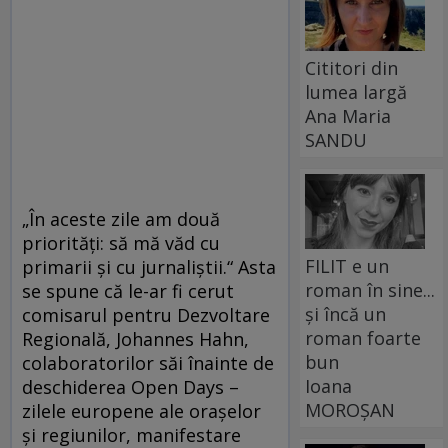
Cititori din
lumea largă
Ana Maria
SANDU
„În aceste zile am două
priorităţi: să mă văd cu
FILIT e un
primarii şi cu jurnaliştii.“ Asta
roman în sine...
se spune că le-ar fi cerut
și încă un
comisarul pentru Dezvoltare
roman foarte
Regională, Johannes Hahn,
bun
colaboratorilor săi înainte de
Ioana
deschiderea Open Days –
MOROȘAN
zilele europene ale oraşelor
şi regiunilor, manifestare