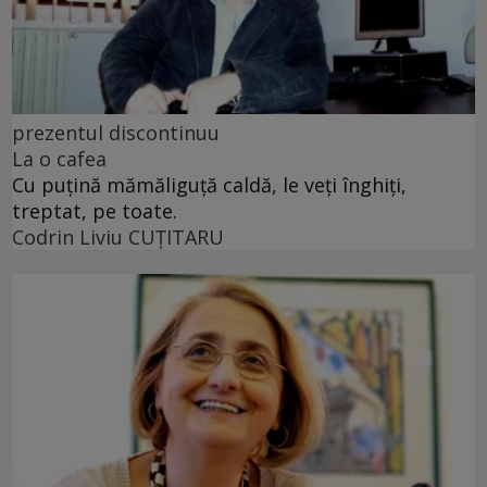
prezentul discontinuu
La o cafea
Cu puţină mămăliguţă caldă, le veţi înghiţi,
treptat, pe toate.
Codrin Liviu CUŢITARU