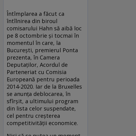
Întîmplarea a făcut ca
întîlnirea din biroul
comisarului Hahn să aibă loc
pe 8 octombrie şi tocmai în
momentul în care, la
Bucureşti, premierul Ponta
prezenta, în Camera
Deputaţilor, Acordul de
Parteneriat cu Comisia
Europeană pentru perioada
2014-2020. Iar de la Bruxelles
se anunţa deblocarea, în
sfîrşit, a ultimului program
din lista celor suspendate,
cel pentru creşterea
competitivităţii economice.
Nici că se putea un moment