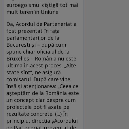
euroegoismul cîştigă tot mai
mult teren în Uniune.
Da, Acordul de Parteneriat a
fost prezentat în faţa
parlamentarilor de la
Bucureşti şi – după cum
spune chiar oficialul de la
Bruxelles – România nu este
ultima în acest proces. „Alte
state sînt“, ne asigură
comisarul. După care vine
însă şi atenţionarea: „Ceea ce
aşteptăm de la România este
un concept clar despre cum
proiectele pot fi axate pe
rezultate concrete. (...) În
principiu, direcţia şAcordului
de Parteneriat prezentat de