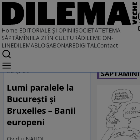
Home
EDITORIALE ȘI OPINII
SOCIETATE
TEMA
SĂPTĂMÎNII
LA ZI ÎN CULTURĂ
DILEME ON-
LINE
DILEMABLOG
ABONARE
DIGITAL
Contact
Home
CARICATU
EDITORIALE ȘI OPINII
EU și UE
SĂPTĂMÎNI
PE CE LUME TRĂIM
Lumi paralele la
Bucureşti şi
Bruxelles – Banii
europeni
Ovidiu NAHOI