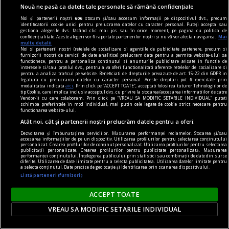
Nouă ne pasă ca datele tale personale să rămână confidențiale
Întrebarea este: pînă unde vor merge încălcările
Noi și partenerii noștri
606
stocăm și/sau accesăm informații pe dispozitivul dvs., precum
principiilor economiei de piață și cele privind
identificatorii cookie unici pentru prelucrarea datelor cu caracter personal. Puteți accepta sau
gestiona alegerile dvs. făcând clic mai jos sau în orice moment, pe pagina cu politica de
funcționarea Uniunii Europene?
confidențialitate. Aceste alegeri vor fi raportate partenerilor noștri și nu vă vor afecta navigarea.
Mai
multe detalii
Constantin RUDNIŢCHI
Noi si partenerii nostri (retelele de socializare si agentiile de publicitate partenere, precum si
furnizorii nostri de servicii de date analitice) prelucram date pentru a permite website-ului sa
functioneze, pentru a personaliza continutul si anunturile publicitare afisate in functie de
interesele si/sau profilul dvs., pentru a va oferi functionalitati aferente retelelor de socializare si
pentru a analiza traficul pe website. Beneficiati de drepturile prevazute de art. 15-22 din GDPR in
legatura cu prelucrarea datelor cu caracter personal. Aceste drepturi pot fi exercitate prin
modalitatea indicata
aici
. Prin click pe “ACCEPT TOATE”, acceptati folosirea tuturor Tehnologiilor de
tip Cookie, care implica inclusiv acceptul dvs. cu privire la stocarea/accesarea informatiilor de catre
Vendor-ii cu care colaboram. Prin click pe “VREAU SA MODIFIC SETARILE INDIVIDUAL” puteti
schimba preferintele in mod individual, mai putin cele legate de cookie strict necesare pentru
functionarea website-ului.
Atât noi, cât și partenerii noștri prelucrăm datele pentru a oferi:
Dezvoltarea și îmbunătățirea serviciilor. Măsurarea performanței reclamelor. Stocarea și/sau
accesarea informațiilor de pe un dispozitiv. Utilizarea profilurilor pentru selectarea conținutului
personalizat. Crearea profilurilor de conținut personalizat. Utilizarea profilurilor pentru selectarea
publicității personalizate. Crearea profilurilor pentru publicitate personalizată. Măsurarea
performanței conținutului. Înțelegerea publicului prin statistici sau combinații de date din surse
diferite. Utilizarea de date limitate pentru a selecta publicitatea. Utilizarea datelor limitate pentru
a selecta conținutul. Date precise de geolocație și identificarea prin scanarea dispozitivului.
Listă parteneri (furnizori)
ACCEPT TOATE
contraintuiția
VREAU SA MODIFIC SETARILE INDIVIDUAL
De ce n-avea Navalnîi șapcă?
Dar trebuie să îi dăm societății ruse credit că