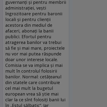
guvernanţi şi pentru membrii
administraţiei, veşti
îngrozitoare pentru baronii
locali şi pentru clienţii
acestora din mediul de
afaceri, abonaţi la banii
publici. Efortul pentru
atragerea banilor va trebui
să fie şi mai mare, proiectele
nu vor mai putea răspunde
doar unor interese locale.
Comisia se va implica şi mai
mult în controlul folosirii
banilor. Normal: cetăţeanul
din statele care contribuie
cel mai mult la bugetul
european vrea să ştie mai
clar la ce sînt folosiţi banii lui
în „Estul sălbatic“. Iar