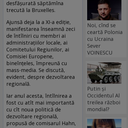
desfăşurată săptămîna
trecută la Bruxelles.
Ajunsă deja la a XI-a ediţie,
Noi, cînd se
manifestarea înseamnă zeci
ceartă Polonia
de întîlniri cu membri ai
cu Ucraina
administraţiilor locale, ai
Sever
Comitetului Regiunilor, ai
VOINESCU
Comisiei Europene,
bineînţeles, împreună cu
mass-media. Se discută,
evident, despre dezvoltarea
regională.
Putin și
Occidentul Al
Iar anul acesta, întîlnirea a
treilea război
fost cu atît mai importantă
mondial?
cu cît noua politică de
dezvoltare regională,
propusă de comisarul Hahn,