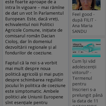
este foarte aproape de a
intra în vigoare – mai rămîne
de dat un vot în Parlamentul
Feel good -
European. Este, dacă vreţi,
după FILIT -
echivalentul noii Politici
Ana Maria
Agricole Comune, iniţiate de
SANDU
comisarul român Dacian
Cioloş, dar în domeniul
dezvoltării regionale şi al
fondurilor de coeziune.
Cum își văd
Faptul că la noi s-a vorbit
adolescenții
mai mult despre noua
viitorul? -
politică agricolă şi mai puţin
Termenul
despre schimbarea regulilor
pentru
jocului în politica de coeziune
înscrieri s-a
este simptomatic. Ambele
prelungit până
politici ale Uniunii Europene
la data de 11
sînt esenţiale pentru