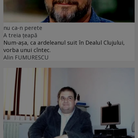
nu ca-n perete
A treia țeapă
Num-așa, ca ardeleanul suit în Dealul Clujului,
vorba unui cîntec.
Alin FUMURESCU