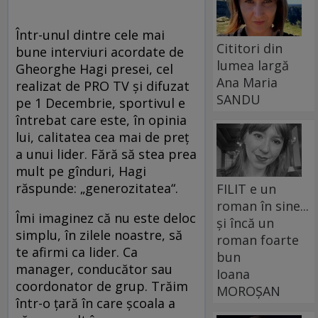
Într-unul dintre cele mai
Cititori din
bune interviuri acordate de
lumea largă
Gheorghe Hagi presei, cel
Ana Maria
realizat de PRO TV și difuzat
SANDU
pe 1 Decembrie, sportivul e
întrebat care este, în opinia
lui, calitatea cea mai de preț
a unui lider. Fără să stea prea
mult pe gînduri, Hagi
răspunde: „generozitatea“.
FILIT e un
roman în sine...
Îmi imaginez că nu este deloc
și încă un
simplu, în zilele noastre, să
roman foarte
te afirmi ca lider. Ca
bun
manager, conducător sau
Ioana
coordonator de grup. Trăim
MOROȘAN
într-o țară în care școala a