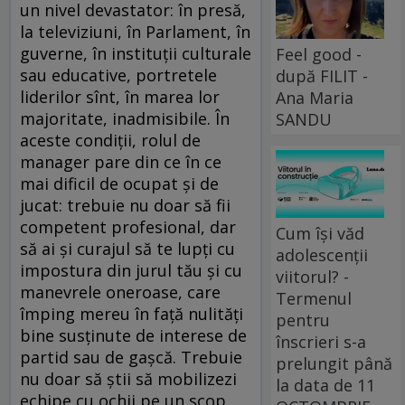
un nivel devastator: în presă,
la televiziuni, în Parlament, în
guverne, în instituții culturale
Feel good -
sau educative, portretele
după FILIT -
liderilor sînt, în marea lor
Ana Maria
majoritate, inadmisibile. În
SANDU
aceste condiții, rolul de
manager pare din ce în ce
mai dificil de ocupat și de
jucat: trebuie nu doar să fii
competent profesional, dar
Cum își văd
să ai și curajul să te lupți cu
adolescenții
impostura din jurul tău și cu
viitorul? -
manevrele oneroase, care
Termenul
împing mereu în față nulități
pentru
bine susținute de interese de
înscrieri s-a
partid sau de gașcă. Trebuie
prelungit până
nu doar să știi să mobilizezi
la data de 11
echipe cu ochii pe un scop