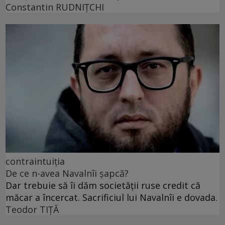
Constantin RUDNIŢCHI
contraintuiția
De ce n-avea Navalnîi șapcă?
Dar trebuie să îi dăm societății ruse credit că
măcar a încercat. Sacrificiul lui Navalnîi e dovada.
Teodor TIŢĂ