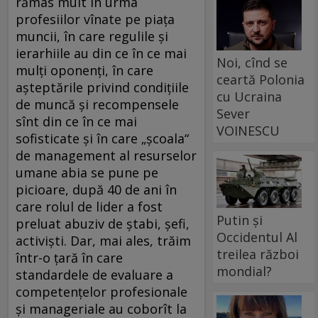
rămas mult în urma
profesiilor vînate pe piața
muncii, în care regulile și
ierarhiile au din ce în ce mai
Noi, cînd se
mulți oponenți, în care
ceartă Polonia
așteptările privind condițiile
cu Ucraina
de muncă și recompensele
Sever
sînt din ce în ce mai
VOINESCU
sofisticate și în care „școala“
de management al resurselor
umane abia se pune pe
picioare, după 40 de ani în
care rolul de lider a fost
Putin și
preluat abuziv de ștabi, șefi,
Occidentul Al
activiști. Dar, mai ales, trăim
treilea război
într-o țară în care
mondial?
standardele de evaluare a
competențelor profesionale
și manageriale au coborît la