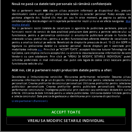
Nouă ne pasă ca datele tale personale să rămână confidențiale
Noi și partenerii noștri
606
stocăm și/sau accesăm informații pe dispozitivul dvs., precum
identificatorii cookie unici pentru prelucrarea datelor cu caracter personal. Puteți accepta sau
gestiona alegerile dvs. făcând clic mai jos sau în orice moment, pe pagina cu politica de
confidențialitate. Aceste alegeri vor fi raportate partenerilor noștri și nu vă vor afecta navigarea.
Mai
multe detalii
Noi si partenerii nostri (retelele de socializare si agentiile de publicitate partenere, precum si
furnizorii nostri de servicii de date analitice) prelucram date pentru a permite website-ului sa
functioneze, pentru a personaliza continutul si anunturile publicitare afisate in functie de
interesele si/sau profilul dvs., pentru a va oferi functionalitati aferente retelelor de socializare si
pentru a analiza traficul pe website. Beneficiati de drepturile prevazute de art. 15-22 din GDPR in
legatura cu prelucrarea datelor cu caracter personal. Aceste drepturi pot fi exercitate prin
prezentul discontinuu
modalitatea indicata
aici
. Prin click pe “ACCEPT TOATE”, acceptati folosirea tuturor Tehnologiilor de
tip Cookie, care implica inclusiv acceptul dvs. cu privire la stocarea/accesarea informatiilor de catre
Misterul voiniciei
Vendor-ii cu care colaboram. Prin click pe “VREAU SA MODIFIC SETARILE INDIVIDUAL” puteti
schimba preferintele in mod individual, mai putin cele legate de cookie strict necesare pentru
„Strîmbă-Lemne” nu are, după cum se vede, o
functionarea website-ului.
tipologie fixă, el variind imagistic în funcţie de
Atât noi, cât și partenerii noștri prelucrăm datele pentru a oferi:
marotele fiecărei generaţii.
Dezvoltarea și îmbunătățirea serviciilor. Măsurarea performanței reclamelor. Stocarea și/sau
accesarea informațiilor de pe un dispozitiv. Utilizarea profilurilor pentru selectarea conținutului
Codrin Liviu CUŢITARU
personalizat. Crearea profilurilor de conținut personalizat. Utilizarea profilurilor pentru selectarea
publicității personalizate. Crearea profilurilor pentru publicitate personalizată. Măsurarea
performanței conținutului. Înțelegerea publicului prin statistici sau combinații de date din surse
diferite. Utilizarea de date limitate pentru a selecta publicitatea. Utilizarea datelor limitate pentru
a selecta conținutul. Date precise de geolocație și identificarea prin scanarea dispozitivului.
Listă parteneri (furnizori)
ACCEPT TOATE
VREAU SA MODIFIC SETARILE INDIVIDUAL