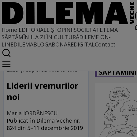
Home
EDITORIALE ȘI OPINII
SOCIETATE
TEMA
SĂPTĂMÎNII
LA ZI ÎN CULTURĂ
DILEME ON-
LINE
DILEMABLOG
ABONARE
DIGITAL
Contact
Home
CARICATU
EDITORIALE ȘI OPINII
Lasă-ţi copiii să vină la tine
SĂPTĂMÎNI
PE CE LUME TRĂIM
Liderii vremurilor
noi
Maria IORDĂNESCU
Publicat în Dilema Veche nr.
824 din 5–11 decembrie 2019