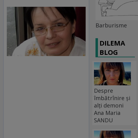
Barburisme
DILEMA
BLOG
Despre
îmbătrînire și
alți demoni
Ana Maria
SANDU