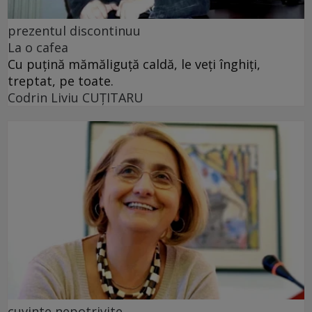
prezentul discontinuu
La o cafea
Cu puţină mămăliguţă caldă, le veţi înghiţi,
treptat, pe toate.
Codrin Liviu CUŢITARU
cuvinte nepotrivite