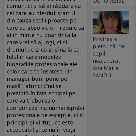
OCTOMBRIE
comun, ci și să ai răbdare cu
cei care au pierdut startul
din cauza școlii proaste pe
care au absolvit-o. Trebuie să
ai în minte nu doar ținta la
Privirea ei
care vrei să ajungi, ci și
pierdută, de
drumul de zi cu zi pînă la ea,
copil
felul în care modelezi
neajutorat
biografiile profesionale ale
Ana Maria
celor care te însoțesc. Un
SANDU
manager bun „pune pe
masă“, atunci cînd se
prezintă în fața echipei pe
care va trebui să o
coordoneze, nu numai isprăvi
profesionale de excepție, ci și
principii și virtuți, ce este
acceptabil și ce nu în viața