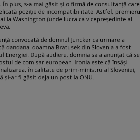
În plus, s-a mai găsit şi o firmă de consultanţă care
elicată poziţie de incompatibilitate. Astfel, premieru
ai la Washington (unde lucra ca vicepreşedinte al
ieva.
enţă convocată de domnul Juncker ca urmare a
ltă dandana: doamna Bratusek din Slovenia a fost
ul Energiei. După audiere, domnia sa a anunţat că se
ostul de comisar european. Ironia este că însăşi
izarea, în calitate de prim-ministru al Sloveniei,
ă şi-ar fi găsit deja un post la ONU.