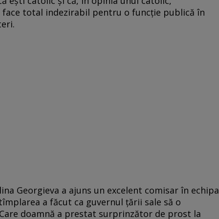
 eşti catolic şi că, în opinia unui catolic,
face total indezirabil pentru o funcţie publică în
eri.
lina Georgieva a ajuns un excelent comisar în echipa
tîmplarea a făcut ca guvernul ţării sale să o
 Care doamnă a prestat surprinzător de prost la