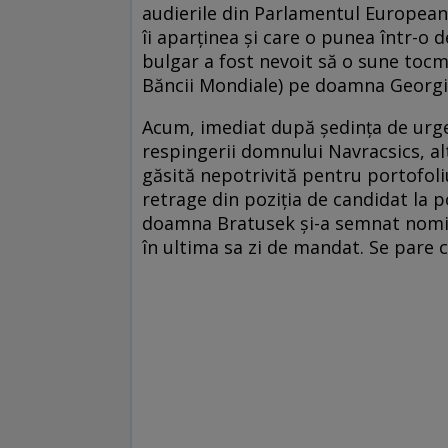
audierile din Parlamentul European. 
îi aparţinea şi care o punea într-o d
bulgar a fost nevoit să o sune tocm
Băncii Mondiale) pe doamna Georg
Acum, imediat după şedinţa de urg
respingerii domnului Navracsics, a
găsită nepotrivită pentru portofoli
retrage din poziţia de candidat la p
doamna Bratusek şi-a semnat nominal
în ultima sa zi de mandat. Se pare c