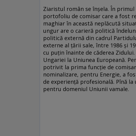
Ziaristul român se înşela. În primu
portofoliu de comisar care a fost 
maghiar în această neplăcută situaţi
ungur are o carieră politică îndelun
politică externă din cadrul Partidu
externe al ţării sale, între 1986 şi 
cu puţin înainte de căderea Zidului.
Ungariei la Uniunea Europeană. Pen
potrivit la prima funcţie de comisa
nominalizare, pentru Energie, a fos
de experienţă profesională. Pînă la
pentru domeniul Uniunii vamale.