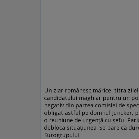
Un ziar românesc măricel titra zile
candidatului maghiar pentru un pos
negativ din partea comisiei de spec
obligat astfel pe domnul Juncker, 
o reuniune de urgenţă cu şeful Parla
debloca situaţiunea. Se pare că dure
Eurogrupului.