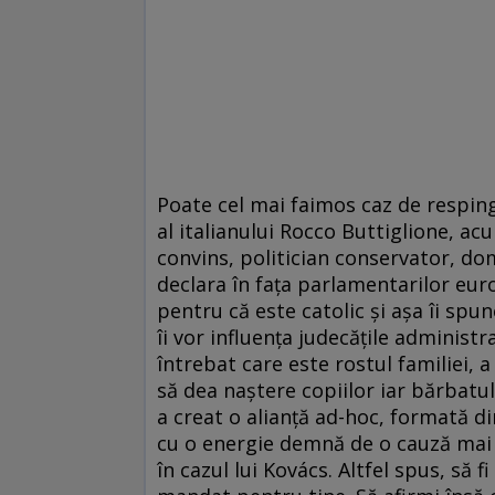
Poate cel mai faimos caz de resping
al italianului Rocco Buttiglione, acu
convins, politician conservator, do
declara în faţa parlamentarilor eur
pentru că este catolic şi aşa îi spu
îi vor influenţa judecăţile administr
întrebat care este rostul familiei, 
să dea naştere copiilor iar bărbatul s
a creat o alianţă ad-hoc, formată din 
cu o energie demnă de o cauză mai b
în cazul lui Kovács. Altfel spus, să 