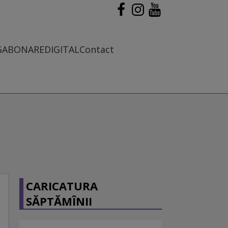
G
ABONARE
DIGITAL
Contact
CARICATURA
SĂPTĂMÎNII