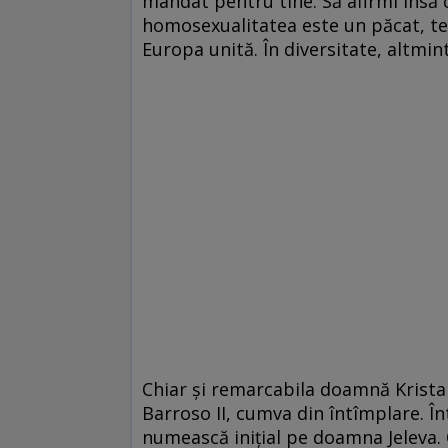
mandat pentru tine. Să afirmi însă că
homosexualitatea este un păcat, te 
Europa unită. În diversitate, altmint
Chiar şi remarcabila doamnă Krista
Barroso II, cumva din întîmplare. În
numească iniţial pe doamna Jeleva.