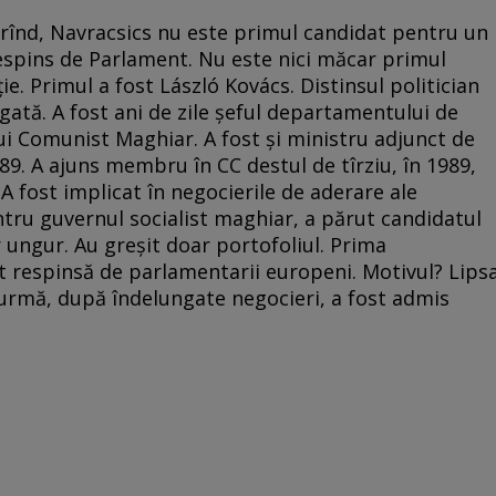
l rînd, Navracsics nu este primul candidat pentru un
respins de Parlament. Nu este nici măcar primul
e. Primul a fost László Kovács. Distinsul politician
gată. A fost ani de zile şeful departamentului de
lui Comunist Maghiar. A fost şi ministru adjunct de
1989. A ajuns membru în CC destul de tîrziu, în 1989,
 A fost implicat în negocierile de aderare ale
tru guvernul socialist maghiar, a părut candidatul
r ungur. Au greşit doar portofoliul. Prima
t respinsă de parlamentarii europeni. Motivul? Lips
 urmă, după îndelungate negocieri, a fost admis