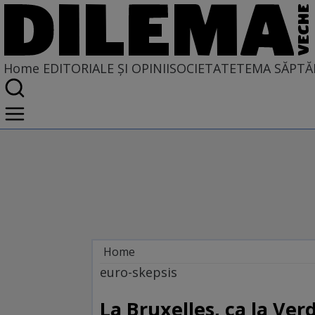
Home
EDITORIALE ȘI OPINII
SOCIETATE
TEMA SĂPTĂ
Home
EDITORIALE ȘI OPINII
euro-skepsis
PE CE LUME TRĂIM
La Bruxelles, ca la Ver