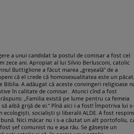
ere a unui candidat la postul de comisar a fost cel
m zece ani. Apropiat al lui Silvio Berlusconi, catolic
mnul Buttiglione a făcut marea „greşeală“ de a
openi că el crede că homosexualitatea este un păcat
ne Biblia. A adăugat că aceste convingeri religioase n
ative în calitate de comisar. Atunci cînd a fost
a răspuns: „Familia există pe lume pentru ca femeia
ă aibă grijă de ei.“ Pînă aici i-a fost! Împotriva lui s-
ecologişti, socialişti şi liberalii ALDE. A fost respin
ună. Nici măcar nu i s-a căutat un alt portofoliu, c
fi fost şef comunist nu e aşa rău. Se găseşte un