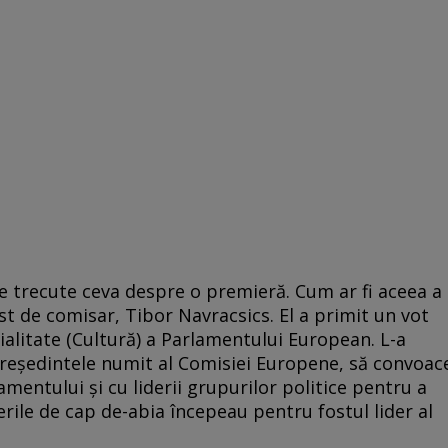
le trecute ceva despre o premieră. Cum ar fi aceea a
t de comisar, Tibor Navracsics. El a primit un vot
ialitate (Cultură) a Parlamentului European. L-a
preşedintele numit al Comisiei Europene, să convoac
mentului şi cu liderii grupurilor politice pentru a
rile de cap de-abia începeau pentru fostul lider al