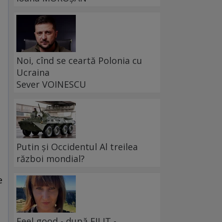
Noi, cînd se ceartă Polonia cu
Ucraina
Sever VOINESCU
Putin și Occidentul Al treilea
război mondial?
e
Feel good - după FILIT -