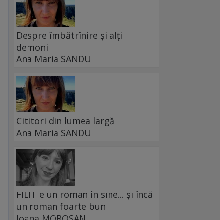
Despre îmbătrînire și alți
demoni
Ana Maria SANDU
Cititori din lumea largă
Ana Maria SANDU
FILIT e un roman în sine... și încă
un roman foarte bun
Ioana MOROȘAN