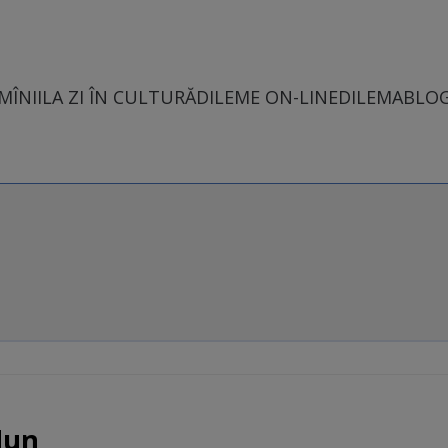
MÎNII
LA ZI ÎN CULTURĂ
DILEME ON-LINE
DILEMABLO
dun