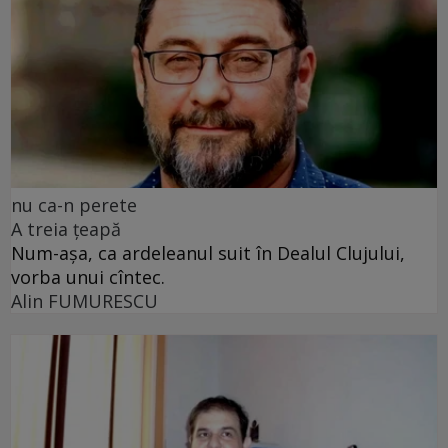
nu ca-n perete
A treia țeapă
Num-așa, ca ardeleanul suit în Dealul Clujului,
vorba unui cîntec.
Alin FUMURESCU