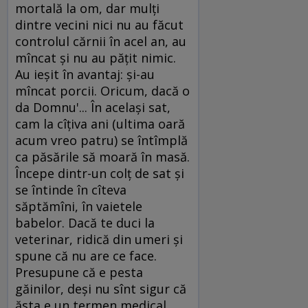
mortală la om, dar mulţi
dintre vecini nici nu au făcut
controlul cărnii în acel an, au
mîncat şi nu au păţit nimic.
Au ieşit în avantaj: şi-au
mîncat porcii. Oricum, dacă o
da Domnu'... În acelaşi sat,
cam la cîţiva ani (ultima oară
acum vreo patru) se întîmplă
ca păsările să moară în masă.
Începe dintr-un colţ de sat şi
se întinde în cîteva
săptămîni, în vaietele
babelor. Dacă te duci la
veterinar, ridică din umeri şi
spune că nu are ce face.
Presupune că e pesta
găinilor, deşi nu sînt sigur că
ăsta e un termen medical