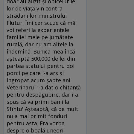
doar au auzit şi obiceiurile
lor de viaţă vin contra
strădaniilor ministrului
Flutur. Îmi cer scuze că mă
voi referi la experienţele
familiei mele pe jumătate
rurală, dar nu am altele la
îndemînă. Bunica mea încă
aşteaptă 500.000 de lei din
partea statului pentru doi
porci pe care i-a ars şi
îngropat acum şapte ani.
Veterinarul i-a dat o chitanţă
pentru despăgubire, dar i-a
spus că va primi banii la
Sfîntu' Aşteaptă, că de mult
nu a mai primit fonduri
pentru asta. Era vorba
despre o boală uneori