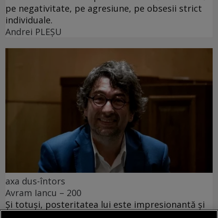
pe negativitate, pe agresiune, pe obsesii strict
individuale.
Andrei PLEŞU
axa dus-întors
Avram Iancu – 200
Și totuși, posteritatea lui este impresionantă și
oricine mai simte românește nu poate să nu