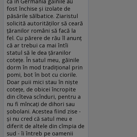
că în Germania găinile au
fost închise şi izolate de
păsările sălbatice. Ziaristul
solicită autorităţilor să ceară
ţăranilor români să facă la
fel. Cu părere de rău îl anunţ
că ar trebui ca mai întîi
statul să le dea ţăranilor
coteţe. În satul meu, găinile
dorm în mod tradiţional prin
pomi, bot în bot cu ciorile.
Doar puii mici stau în nişte
coteţe, de obicei încropite
din cîteva scînduri, pentru a
nu fi mîncaţi de dihori sau
şobolani. Acestea fiind zise -
şi nu cred că satul meu e
diferit de altele din cîmpia de
sud - îi întreb pe oamenii