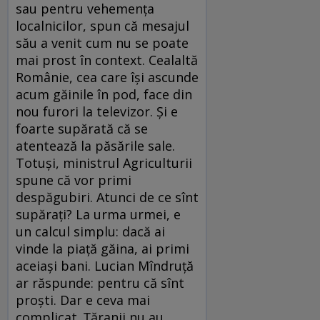
sau pentru vehemenţa
localnicilor, spun că mesajul
său a venit cum nu se poate
mai prost în context. Cealaltă
Românie, cea care îşi ascunde
acum găinile în pod, face din
nou furori la televizor. Şi e
foarte supărată că se
atentează la păsările sale.
Totuşi, ministrul Agriculturii
spune că vor primi
despăgubiri. Atunci de ce sînt
supăraţi? La urma urmei, e
un calcul simplu: dacă ai
vinde la piaţă găina, ai primi
aceiaşi bani. Lucian Mîndruţă
ar răspunde: pentru că sînt
proşti. Dar e ceva mai
complicat. Ţăranii nu au