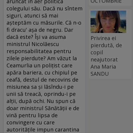
OCTOMBRIE
aruncat în aer politica
colegului său. Dacă nu sîntem
siguri, atunci să mai
aşteptăm cu măsurile. Că n-o
fi dracu' aşa de negru. Dar
dacă este? Îşi va asuma
Privirea ei
ministrul Nicolăescu
pierdută, de
responsabilitatea pentru
copil
zilele pierdute? Am văzut la
neajutorat
Ceamurlia un poliţist care
Ana Maria
apăra bariera, cu chipiul pe
SANDU
ceafă, destul de necovins de
misiunea sa şi lăsîndu-i pe
unii să treacă, oprindu-i pe
alţii, după ochi. Nu spun că
doar ministrul Sănătăţii e de
vină pentru lipsa de
convingere cu care
autorităţile impun carantina