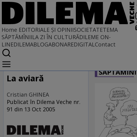
Home
EDITORIALE ȘI OPINII
SOCIETATE
TEMA
SĂPTĂMÎNII
LA ZI ÎN CULTURĂ
DILEME ON-
LINE
DILEMABLOG
ABONARE
DIGITAL
Contact
Home
CARICATU
EDITORIALE ȘI OPINII
SĂPTĂMÎNI
PE CE LUME TRĂIM
La aviară
Cristian GHINEA
Publicat în Dilema Veche nr.
91 din 13 Oct 2005