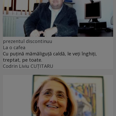
prezentul discontinuu
La o cafea
Cu puţină mămăliguţă caldă, le veţi înghiţi,
treptat, pe toate.
Codrin Liviu CUŢITARU