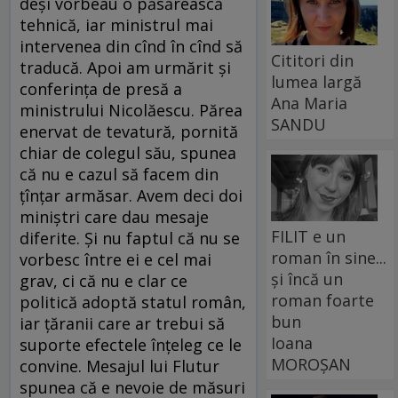
deşi vorbeau o păsărească
tehnică, iar ministrul mai
intervenea din cînd în cînd să
Cititori din
traducă. Apoi am urmărit şi
lumea largă
conferinţa de presă a
Ana Maria
ministrului Nicolăescu. Părea
SANDU
enervat de tevatură, pornită
chiar de colegul său, spunea
că nu e cazul să facem din
ţînţar armăsar. Avem deci doi
miniştri care dau mesaje
FILIT e un
diferite. Şi nu faptul că nu se
roman în sine...
vorbesc între ei e cel mai
și încă un
grav, ci că nu e clar ce
roman foarte
politică adoptă statul român,
bun
iar ţăranii care ar trebui să
Ioana
suporte efectele înţeleg ce le
MOROȘAN
convine. Mesajul lui Flutur
spunea că e nevoie de măsuri