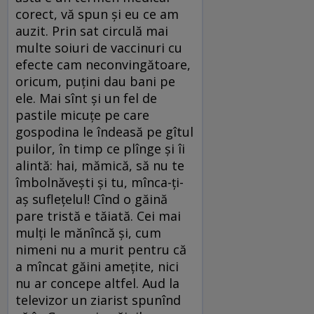
corect, vă spun şi eu ce am
auzit. Prin sat circulă mai
multe soiuri de vaccinuri cu
efecte cam neconvingătoare,
oricum, puţini dau bani pe
ele. Mai sînt şi un fel de
pastile micuţe pe care
gospodina le îndeasă pe gîtul
puilor, în timp ce plînge şi îi
alintă: hai, mămică, să nu te
îmbolnăveşti şi tu, mînca-ţi-
aş sufleţelul! Cînd o găină
pare tristă e tăiată. Cei mai
mulţi le mănîncă şi, cum
nimeni nu a murit pentru că
a mîncat găini ameţite, nici
nu ar concepe altfel. Aud la
televizor un ziarist spunînd