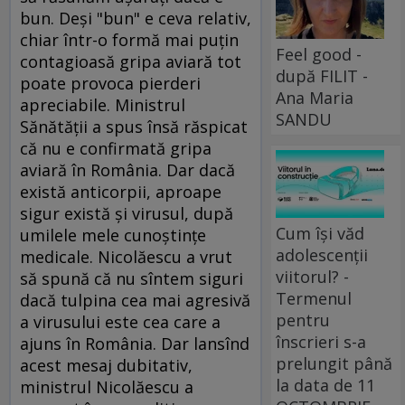
bun. Deşi "bun" e ceva relativ,
chiar într-o formă mai puţin
Feel good -
contagioasă gripa aviară tot
după FILIT -
poate provoca pierderi
Ana Maria
apreciabile. Ministrul
SANDU
Sănătăţii a spus însă răspicat
că nu e confirmată gripa
aviară în România. Dar dacă
există anticorpii, aproape
sigur există şi virusul, după
Cum își văd
umilele mele cunoştinţe
adolescenții
medicale. Nicolăescu a vrut
viitorul? -
să spună că nu sîntem siguri
Termenul
dacă tulpina cea mai agresivă
pentru
a virusului este cea care a
înscrieri s-a
ajuns în România. Dar lansînd
prelungit până
acest mesaj dubitativ,
la data de 11
ministrul Nicolăescu a