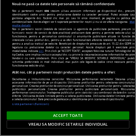
Nouă ne pasă ca datele tale personale să rămână confidențiale
simtă o înaltă emoție gîndindu-se la el.
Noi și partenerii noștri
606
stocăm și/sau accesăm informații pe dispozitivul dvs., precum
Sever VOINESCU
identificatorii cookie unici pentru prelucrarea datelor cu caracter personal. Puteți accepta sau
gestiona alegerile dvs. făcând clic mai jos sau în orice moment, pe pagina cu politica de
confidențialitate. Aceste alegeri vor fi raportate partenerilor noștri și nu vă vor afecta navigarea.
Mai
multe detalii
Noi si partenerii nostri (retelele de socializare si agentiile de publicitate partenere, precum si
furnizorii nostri de servicii de date analitice) prelucram date pentru a permite website-ului sa
functioneze, pentru a personaliza continutul si anunturile publicitare afisate in functie de
interesele si/sau profilul dvs., pentru a va oferi functionalitati aferente retelelor de socializare si
pentru a analiza traficul pe website. Beneficiati de drepturile prevazute de art. 15-22 din GDPR in
legatura cu prelucrarea datelor cu caracter personal. Aceste drepturi pot fi exercitate prin
modalitatea indicata
aici
. Prin click pe “ACCEPT TOATE”, acceptati folosirea tuturor Tehnologiilor de
tip Cookie, care implica inclusiv acceptul dvs. cu privire la stocarea/accesarea informatiilor de catre
Vendor-ii cu care colaboram. Prin click pe “VREAU SA MODIFIC SETARILE INDIVIDUAL” puteti
schimba preferintele in mod individual, mai putin cele legate de cookie strict necesare pentru
functionarea website-ului.
Atât noi, cât și partenerii noștri prelucrăm datele pentru a oferi:
Dezvoltarea și îmbunătățirea serviciilor. Măsurarea performanței reclamelor. Stocarea și/sau
accesarea informațiilor de pe un dispozitiv. Utilizarea profilurilor pentru selectarea conținutului
personalizat. Crearea profilurilor de conținut personalizat. Utilizarea profilurilor pentru selectarea
publicității personalizate. Crearea profilurilor pentru publicitate personalizată. Măsurarea
performanței conținutului. Înțelegerea publicului prin statistici sau combinații de date din surse
diferite. Utilizarea de date limitate pentru a selecta publicitatea. Utilizarea datelor limitate pentru
a selecta conținutul. Date precise de geolocație și identificarea prin scanarea dispozitivului.
Listă parteneri (furnizori)
accent pe istorie
Lech Walesa, din istorie și din prezent
ACCEPT TOATE
Stocul pare limitat, istoria continuă.
VREAU SA MODIFIC SETARILE INDIVIDUAL
Mihaela SIMINA