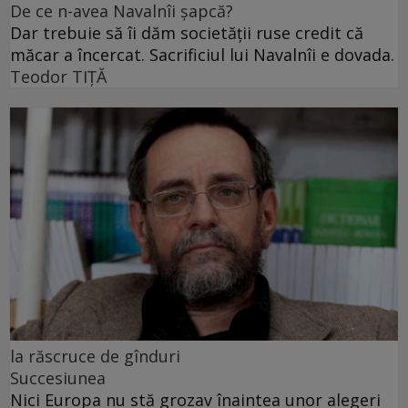
De ce n-avea Navalnîi șapcă?
Dar trebuie să îi dăm societății ruse credit că
măcar a încercat. Sacrificiul lui Navalnîi e dovada.
Teodor TIŢĂ
la răscruce de gînduri
Succesiunea
Nici Europa nu stă grozav înaintea unor alegeri