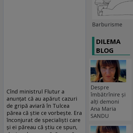
Barburisme
DILEMA
BLOG
Despre
Cînd ministrul Flutur a
îmbătrînire și
anunţat că au apărut cazuri
alți demoni
de gripă aviară în Tulcea
Ana Maria
părea că ştie ce vorbeşte. Era
SANDU
înconjurat de specialişti care
şi ei păreau că ştiu ce spun,