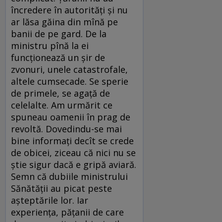
încredere în autorităţi şi nu
ar lăsa găina din mînă pe
banii de pe gard. De la
ministru pînă la ei
funcţionează un şir de
zvonuri, unele catastrofale,
altele cumsecade. Se sperie
de primele, se agaţă de
celelalte. Am urmărit ce
spuneau oamenii în prag de
revoltă. Dovedindu-se mai
bine informaţi decît se crede
de obicei, ziceau că nici nu se
ştie sigur dacă e gripă aviară.
Semn că dubiile ministrului
Sănătăţii au picat peste
aşteptările lor. Iar
experienţa, păţanii de care