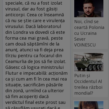
speciale, că nu a fost izolat
virusul, dar au fost găsiţi
anticorpi. Ceea ce înseamnă
că nu se ştie care e virulenţa
Noi, cînd se
virusului. Dacă laboratorul
ceartă Polonia
din Londra va dovedi că este
cu Ucraina
forma cea mai gravă, peste
Sever
cam două săptămîni de la
VOINESCU
anunţ, atunci va fi deja prea
tîrziu pentru ca focarul din
Ceamurlia de Jos să fie izolat.
Găsesc că logica ministrului
Flutur e impecabilă: acţionăm
Putin și
ca şi cum am fi în cea mai rea
Occidentul Al
situaţie, sacrificăm păsările
treilea război
din zonă, urmînd ca ulterior
mondial?
să fim acoperiţi dacă
verdictul final este prost sau
să răsuflăm uşuraţi dacă e