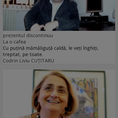
prezentul discontinuu
La o cafea
Cu puţină mămăliguţă caldă, le veţi înghiţi,
treptat, pe toate.
Codrin Liviu CUŢITARU