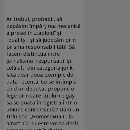
Ar trebui, probabil, să
depăşim împărţirea mecanică
a presei în „tabloid“ şi
„quality“, şi să judecăm prin
prisma responsabilităţii. Să
facem distincţia între
jurnalismul responsabil şi
celălalt, din categoria junk.
Iată doar două exemple de
dată recentă. Ce se întîmplă
cînd un deputat propune o
lege prin care cuplurile gay
să se poată înregistra într-o
uniune consensuală? Dăm un
titlu-şoc: „Homosexualii, la
altar“. Că nu este vorba decît