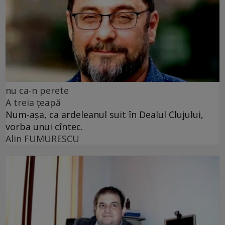
nu ca-n perete
A treia țeapă
Num-așa, ca ardeleanul suit în Dealul Clujului,
vorba unui cîntec.
Alin FUMURESCU