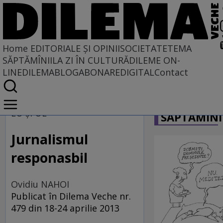
Home
EDITORIALE ȘI OPINII
SOCIETATE
TEMA
SĂPTĂMÎNII
LA ZI ÎN CULTURĂ
DILEME ON-
LINE
DILEMABLOG
ABONARE
DIGITAL
Contact
Home
CARICATU
EDITORIALE ȘI OPINII
EU și UE
SĂPTĂMÎNI
PE CE LUME TRĂIM
Jurnalismul
responasbil
Ovidiu NAHOI
Publicat în Dilema Veche nr.
479 din 18-24 aprilie 2013