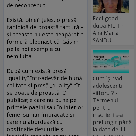
de neconceput.
Feel good -
Există, bineînţeles, o presă
după FILIT -
tabloidă de proastă factură –
Ana Maria
şi aceasta nu este neapărat o
SANDU
formulă pleonastică. Găsim
pe la noi exemple cu
nemiluita.
După cum există presă
„quality“ într-adevăr de bună
Cum își văd
calitate şi presă „quality“ cît
adolescenții
se poate de proastă. O
viitorul? -
publicaţie care nu pune pe
Termenul
primele pagini sau în interior
pentru
femei sumar îmbrăcate şi
înscrieri s-a
care nu abordează cu
prelungit până
obstinaţie desuurile şi
la data de 11