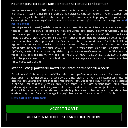
Dar trebuie să îi dăm societății ruse credit că
Nouă ne pasă ca datele tale personale să rămână confidențiale
măcar a încercat. Sacrificiul lui Navalnîi e dovada.
Noi și partenerii noștri
606
stocăm și/sau accesăm informații pe dispozitivul dvs., precum
identificatorii cookie unici pentru prelucrarea datelor cu caracter personal. Puteți accepta sau
Teodor TIŢĂ
gestiona alegerile dvs. făcând clic mai jos sau în orice moment, pe pagina cu politica de
confidențialitate. Aceste alegeri vor fi raportate partenerilor noștri și nu vă vor afecta navigarea.
Mai
multe detalii
Noi si partenerii nostri (retelele de socializare si agentiile de publicitate partenere, precum si
furnizorii nostri de servicii de date analitice) prelucram date pentru a permite website-ului sa
functioneze, pentru a personaliza continutul si anunturile publicitare afisate in functie de
interesele si/sau profilul dvs., pentru a va oferi functionalitati aferente retelelor de socializare si
pentru a analiza traficul pe website. Beneficiati de drepturile prevazute de art. 15-22 din GDPR in
legatura cu prelucrarea datelor cu caracter personal. Aceste drepturi pot fi exercitate prin
modalitatea indicata
aici
. Prin click pe “ACCEPT TOATE”, acceptati folosirea tuturor Tehnologiilor de
tip Cookie, care implica inclusiv acceptul dvs. cu privire la stocarea/accesarea informatiilor de catre
Vendor-ii cu care colaboram. Prin click pe “VREAU SA MODIFIC SETARILE INDIVIDUAL” puteti
schimba preferintele in mod individual, mai putin cele legate de cookie strict necesare pentru
functionarea website-ului.
Atât noi, cât și partenerii noștri prelucrăm datele pentru a oferi:
Dezvoltarea și îmbunătățirea serviciilor. Măsurarea performanței reclamelor. Stocarea și/sau
accesarea informațiilor de pe un dispozitiv. Utilizarea profilurilor pentru selectarea conținutului
personalizat. Crearea profilurilor de conținut personalizat. Utilizarea profilurilor pentru selectarea
publicității personalizate. Crearea profilurilor pentru publicitate personalizată. Măsurarea
performanței conținutului. Înțelegerea publicului prin statistici sau combinații de date din surse
diferite. Utilizarea de date limitate pentru a selecta publicitatea. Utilizarea datelor limitate pentru
a selecta conținutul. Date precise de geolocație și identificarea prin scanarea dispozitivului.
Listă parteneri (furnizori)
la răscruce de gînduri
ACCEPT TOATE
Succesiunea
VREAU SA MODIFIC SETARILE INDIVIDUAL
Nici Europa nu stă grozav înaintea unor alegeri
care pot să împingă în parlamentele europene