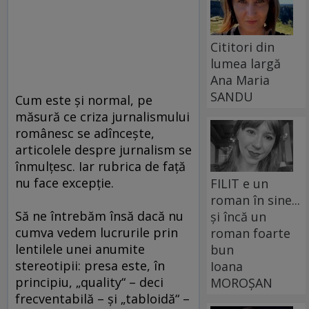
Cititori din
lumea largă
Ana Maria
SANDU
Cum este şi normal, pe
măsură ce criza jurnalismului
românesc se adînceşte,
articolele despre jurnalism se
înmulţesc. Iar rubrica de faţă
nu face excepţie.
FILIT e un
roman în sine...
Să ne întrebăm însă dacă nu
și încă un
cumva vedem lucrurile prin
roman foarte
lentilele unei anumite
bun
stereotipii: presa este, în
Ioana
principiu, „quality“ – deci
MOROȘAN
frecventabilă – şi „tabloidă“ –