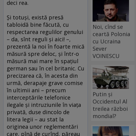
deci rea.
Şi totuşi, există presă
tabloidă bine făcută, cu
Noi, cînd se
respectarea regulilor genului
ceartă Polonia
– da, sînt reguli şi aici! –,
cu Ucraina
prezentă la noi în foarte mică
Sever
măsură spre deloc, şi într-o
VOINESCU
măsură mai mare în spaţiul
german sau în cel britanic. Cu
precizarea că, în acesta din
urmă, derapaje grave comise
în ultimii ani – precum
Putin și
interceptările telefonice
Occidentul Al
ilegale şi intruziunile în viaţa
treilea război
privată, duse dincolo de
mondial?
litera legii – au stat la
originea unor reglementări
care, pînă de curînd, păreau