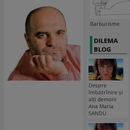
Barburisme
DILEMA
BLOG
Despre
îmbătrînire și
alți demoni
Ana Maria
SANDU