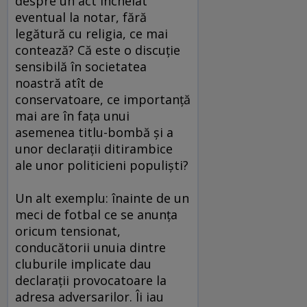
despre un act încheiat
eventual la notar, fără
legătură cu religia, ce mai
contează? Că este o discuţie
sensibilă în societatea
noastră atît de
conservatoare, ce importanţă
mai are în faţa unui
asemenea titlu-bombă şi a
unor declaraţii ditirambice
ale unor politicieni populişti?
Un alt exemplu: înainte de un
meci de fotbal ce se anunţa
oricum tensionat,
conducătorii unuia dintre
cluburile implicate dau
declaraţii provocatoare la
adresa adversarilor. Îi iau