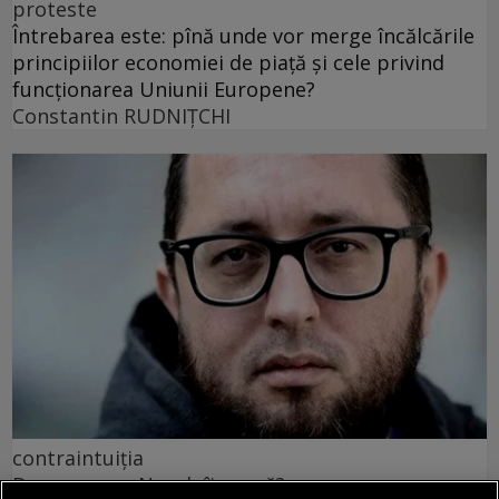
proteste
Întrebarea este: pînă unde vor merge încălcările
principiilor economiei de piață și cele privind
funcționarea Uniunii Europene?
Constantin RUDNIŢCHI
contraintuiția
De ce n-avea Navalnîi șapcă?