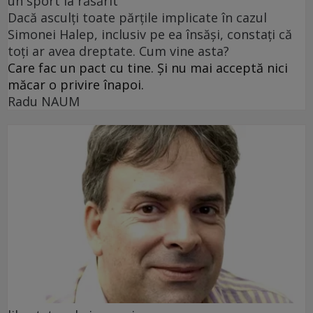
un sport la răsărit
Dacă asculți toate părțile implicate în cazul
Simonei Halep, inclusiv pe ea însăși, constați că
toți ar avea dreptate. Cum vine asta?
Care fac un pact cu tine. Și nu mai acceptă nici
măcar o privire înapoi.
Radu NAUM