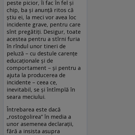
peste picior, îi fac în fel şi
chip, ba şi anunţă ritos că
ştiu ei, la meci vor avea loc
incidente grave, pentru care
sînt pregătiţi. Desigur, toate
acestea pentru a stîrni furia
în rîndul unor tineri de
peluză – cu destule carenţe
educaţionale şi de
comportament – şi pentru a
ajuta la producerea de
incidente – ceea ce,
inevitabil, se şi întîmplă în
seara meciului.
Întrebarea este dacă
„rostogolirea“ în media a
unor asemenea declaraţii,
fără a insista asupra