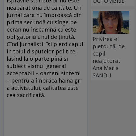
isprăvile starletelor nu este
OCTOMBRIE
neapărat una de calitate. Un
jurnal care nu împroaşcă din
prima secundă cu sînge pe
ecran nu înseamnă că este
obligatoriu unul de ţinută.
Privirea ei
Cînd jurnaliştii îşi pierd capul
pierdută, de
în toiul disputelor politice,
copil
lăsînd la o parte pînă şi
neajutorat
subiectivismul general
Ana Maria
acceptabil – oameni sîntem!
SANDU
– pentru a îmbrăca haina gri
a activistului, calitatea este
cea sacrificată.