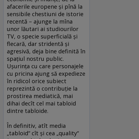
afacerile europene şi pînă la
sensibile chestiuni de istorie
recentă – ajunge la mîna
unor lăutari ai studiourilor
TV, o specie superficială şi
flecară, dar stridentă şi
agresivă, deja bine definită în
spaţiul nostru public.
Uşurinţa cu care personajele
cu pricina ajung să expedieze
în ridicol orice subiect
reprezintă o contribuţie la
prostirea mediatică, mai
dihai decît cel mai tabloid
dintre tabloide.
În definitiv, atît media
„tabloid“ cît şi cea „quality“