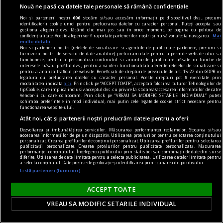
Nouă ne pasă ca datele tale personale să rămână confidențiale
Andrei CORNEA
Noi și partenerii noștri
606
stocăm și/sau accesăm informații pe dispozitivul dvs., precum
identificatorii cookie unici pentru prelucrarea datelor cu caracter personal. Puteți accepta sau
gestiona alegerile dvs. făcând clic mai jos sau în orice moment, pe pagina cu politica de
confidențialitate. Aceste alegeri vor fi raportate partenerilor noștri și nu vă vor afecta navigarea.
Mai
multe detalii
Noi si partenerii nostri (retelele de socializare si agentiile de publicitate partenere, precum si
furnizorii nostri de servicii de date analitice) prelucram date pentru a permite website-ului sa
functioneze, pentru a personaliza continutul si anunturile publicitare afisate in functie de
interesele si/sau profilul dvs., pentru a va oferi functionalitati aferente retelelor de socializare si
pentru a analiza traficul pe website. Beneficiati de drepturile prevazute de art. 15-22 din GDPR in
legatura cu prelucrarea datelor cu caracter personal. Aceste drepturi pot fi exercitate prin
modalitatea indicata
aici
. Prin click pe “ACCEPT TOATE”, acceptati folosirea tuturor Tehnologiilor de
tip Cookie, care implica inclusiv acceptul dvs. cu privire la stocarea/accesarea informatiilor de catre
Vendor-ii cu care colaboram. Prin click pe “VREAU SA MODIFIC SETARILE INDIVIDUAL” puteti
schimba preferintele in mod individual, mai putin cele legate de cookie strict necesare pentru
functionarea website-ului.
Atât noi, cât și partenerii noștri prelucrăm datele pentru a oferi:
Dezvoltarea și îmbunătățirea serviciilor. Măsurarea performanței reclamelor. Stocarea și/sau
accesarea informațiilor de pe un dispozitiv. Utilizarea profilurilor pentru selectarea conținutului
personalizat. Crearea profilurilor de conținut personalizat. Utilizarea profilurilor pentru selectarea
publicității personalizate. Crearea profilurilor pentru publicitate personalizată. Măsurarea
performanței conținutului. Înțelegerea publicului prin statistici sau combinații de date din surse
diferite. Utilizarea de date limitate pentru a selecta publicitatea. Utilizarea datelor limitate pentru
nici așa, nici altminteri
a selecta conținutul. Date precise de geolocație și identificarea prin scanarea dispozitivului.
Listă parteneri (furnizori)
Cum trebuie să fie un președinte
Nu cred în nici o campanie electorală construită
ACCEPT TOATE
pe negativitate, pe agresiune, pe obsesii strict
VREAU SA MODIFIC SETARILE INDIVIDUAL
individuale.
Andrei PLEŞU