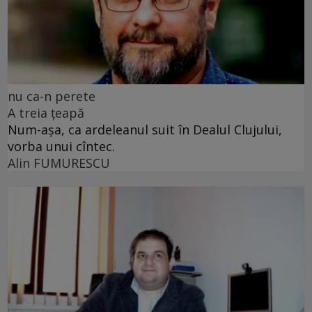
nu ca-n perete
A treia țeapă
Num-așa, ca ardeleanul suit în Dealul Clujului,
vorba unui cîntec.
Alin FUMURESCU