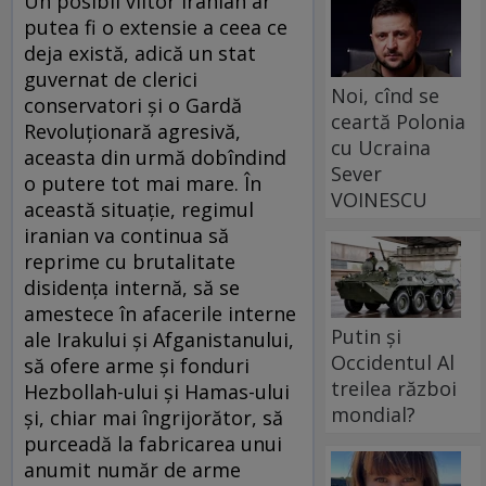
Un posibil viitor iranian ar
putea fi o extensie a ceea ce
deja există, adică un stat
guvernat de clerici
Noi, cînd se
conservatori şi o Gardă
ceartă Polonia
Revoluţionară agresivă,
cu Ucraina
aceasta din urmă dobîndind
Sever
o putere tot mai mare. În
VOINESCU
această situaţie, regimul
iranian va continua să
reprime cu brutalitate
disidenţa internă, să se
amestece în afacerile interne
Putin și
ale Irakului şi Afganistanului,
Occidentul Al
să ofere arme şi fonduri
treilea război
Hezbollah-ului şi Hamas-ului
mondial?
şi, chiar mai îngrijorător, să
purceadă la fabricarea unui
anumit număr de arme