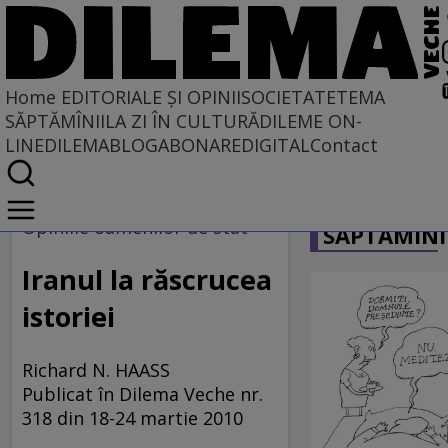
Home
EDITORIALE ȘI OPINII
SOCIETATE
TEMA
SĂPTĂMÎNII
LA ZI ÎN CULTURĂ
DILEME ON-
LINE
DILEMABLOG
ABONARE
DIGITAL
Contact
Home
CARICATU
EDITORIALE ȘI OPINII
Opiniile oamenilor de stat
SĂPTĂMÎNI
PE CE LUME TRĂIM
Iranul la răscrucea
istoriei
Richard N. HAASS
Publicat în Dilema Veche nr.
318 din 18-24 martie 2010