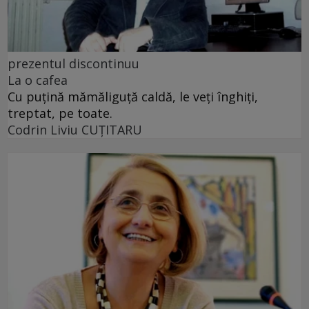
prezentul discontinuu
La o cafea
Cu puţină mămăliguţă caldă, le veţi înghiţi,
treptat, pe toate.
Codrin Liviu CUŢITARU