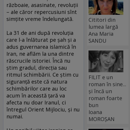
războaie, asasinate, revoluţii
– ale căror repercusiuni sînt
simţite vreme îndelungată.
Cititori din
lumea largă
La 31 de ani după revoluţia
Ana Maria
care l-a înlăturat pe şah şi a
SANDU
adus guvernarea islamică în
Iran, ne aflăm la una dintre
răscrucile istoriei. Încă nu
ştim gradul, direcţia sau
ritmul schimbării. Ce ştim cu
FILIT e un
siguranţă este că natura
roman în sine...
schimbărilor care au loc
și încă un
acum în această ţară va
roman foarte
afecta nu doar Iranul, ci
bun
întregul Orient Mijlociu, şi nu
Ioana
numai.
MOROȘAN