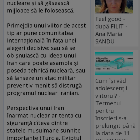
nucleare şi să găsească
mijloace să le folosească.
Feel good -
Primejdia unui viitor de acest
după FILIT -
tip ar pune comunitatea
Ana Maria
internaţională în faţa unei
SANDU
alegeri decisive: sau să se
obişnuiască cu ideea unui
Iran care poate asambla şi
poseda tehnică nucleară, sau
să lanseze un atac militar
Cum își văd
preventiv menit să distrugă
adolescenții
programul nuclear iranian.
viitorul? -
Termenul
Perspectiva unui Iran
pentru
înarmat nuclear ar tenta cu
înscrieri s-a
siguranţă cîteva dintre
prelungit până
statele musulmane sunnite
la data de 11
importante (Turcia, Egiptul