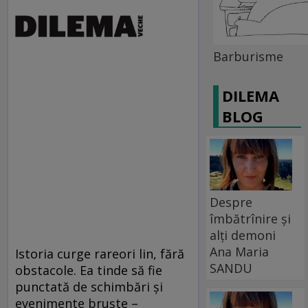
Barburisme
DILEMA
BLOG
Despre
îmbătrînire și
alți demoni
Ana Maria
Istoria curge rareori lin, fără
SANDU
obstacole. Ea tinde să fie
punctată de schimbări şi
evenimente bruşte –