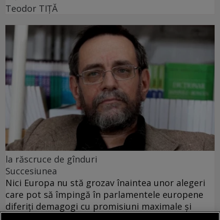
Teodor TIŢĂ
la răscruce de gînduri
Succesiunea
Nici Europa nu stă grozav înaintea unor alegeri
care pot să împingă în parlamentele europene
diferiți demagogi cu promisiuni maximale și
capacități mediocre.