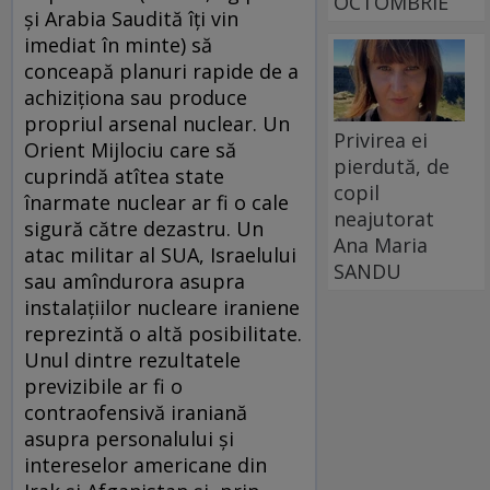
OCTOMBRIE
şi Arabia Saudită îţi vin
imediat în minte) să
conceapă planuri rapide de a
achiziţiona sau produce
propriul arsenal nuclear. Un
Privirea ei
Orient Mijlociu care să
pierdută, de
cuprindă atîtea state
copil
înarmate nuclear ar fi o cale
neajutorat
sigură către dezastru. Un
Ana Maria
atac militar al SUA, Israelului
SANDU
sau amîndurora asupra
instalaţiilor nucleare iraniene
reprezintă o altă posibilitate.
Unul dintre rezultatele
previzibile ar fi o
contraofensivă iraniană
asupra personalului şi
intereselor americane din