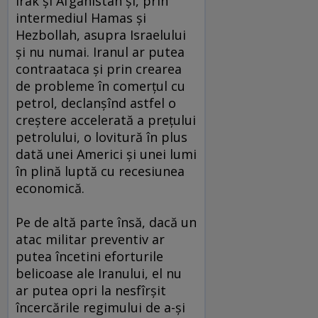
Irak şi Afganistan şi, prin
intermediul Hamas şi
Hezbollah, asupra Israelului
şi nu numai. Iranul ar putea
contraataca şi prin crearea
de probleme în comerţul cu
petrol, declanşînd astfel o
creştere accelerată a preţului
petrolului, o lovitură în plus
dată unei Americi şi unei lumi
în plină luptă cu recesiunea
economică.
Pe de altă parte însă, dacă un
atac militar preventiv ar
putea încetini eforturile
belicoase ale Iranului, el nu
ar putea opri la nesfîrşit
încercările regimului de a-şi