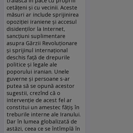
trăiască în pace cu propriii
cetăţeni şi cu vecinii. Aceste
măsuri ar include sprijinirea
opoziţiei iraniene şi accesul
disidenţilor la Internet,
sancţiuni suplimentare
asupra Gărzii Revoluţionare
şi sprijinul internaţional
deschis faţă de drepurile
politice şi legale ale
poporului iranian. Unele
guverne şi persoane s-ar
putea să se opună acestor
sugestii, crezînd că o
intervenţie de acest fel ar
constitui un amestec făţiş în
treburile interne ale Iranului.
Dar în lumea globalizată de
astăzi, ceea ce se întîmplă în