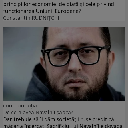
principiilor economiei de piață și cele privind
funcționarea Uniunii Europene?
Constantin RUDNIŢCHI
contraintuiția
De ce n-avea Navalnîi șapcă?
Dar trebuie să îi dăm societății ruse credit că
măcar a încercat. Sacrificiul lui Navalnîi e dovada.