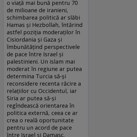
o viaţă mai bună pentru 70
de milioane de iranieni,
schimbarea politică ar slăbi
Hamas şi Hezbollah, întărind
astfel poziţia moderaţilor în
Cisiordania şi Gaza şi
îmbunătăţind perspectivele
de pace între Israel şi
palestinieni. Un islam mai
moderat în regiune ar putea
determina Turcia să-şi
reconsidere recenta răcire a
relaţiilor cu Occidentul, iar
Siria ar putea să-şi
regîndească orientarea în
politica externă, ceea ce ar
crea o reală oportunitate
pentru un acord de pace
între Israel şi Damasc.