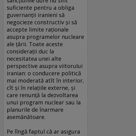
sancţiunile dure nu sînt
suficiente pentru a obliga
guvernanţii iranieni să
negocieze constructiv şi să
accepte limite raţionale
asupra programelor nucleare
ale ţării. Toate aceste
consideraţii duc la
necesitatea unei alte
perspective asupra viitorului
iranian: o conducere politică
mai moderată atît în interior,
cît şi în relaţiile externe, şi
care renunţă la dezvoltarea
unui program nuclear sau la
planurile de înarmare
asemănătoare.
Pe lîngă faptul că ar asigura