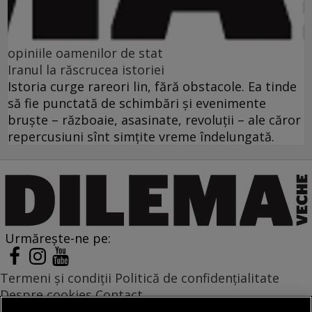
opiniile oamenilor de stat
Iranul la răscrucea istoriei
Istoria curge rareori lin, fără obstacole. Ea tinde
să fie punctată de schimbări şi evenimente
bruşte – războaie, asasinate, revoluţii – ale căror
repercusiuni sînt simţite vreme îndelungată.
Urmărește-ne pe:
Termeni și condiții
Politică de confidențialitate
Despre cookies
Contact
Modifică preferințe pentru confidențialitate