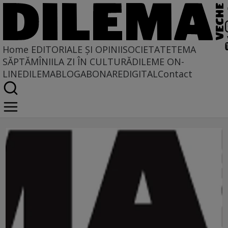
Home
EDITORIALE ȘI OPINII
SOCIETATE
TEMA
SĂPTĂMÎNII
LA ZI ÎN CULTURĂ
DILEME ON-
LINE
DILEMABLOG
ABONARE
DIGITAL
Contact
opiniile oamenilor de stat