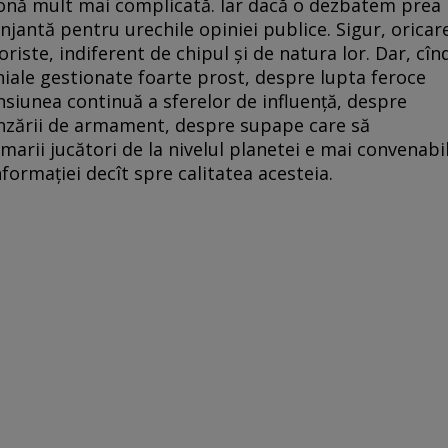
 zonă mult mai complicată. Iar dacă o dezbatem prea
njantă pentru urechile opiniei publice. Sigur, oricar
roriste, indiferent de chipul și de natura lor. Dar, cîn
niale gestionate foarte prost, despre lupta feroce
siunea continuă a sferelor de influență, despre
vînzării de armament, despre supape care să
arii jucători de la nivelul planetei e mai convenabi
formației decît spre calitatea acesteia.