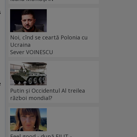
s
Noi, cînd se ceartă Polonia cu
Ucraina
Sever VOINESCU
e
Putin și Occidentul Al treilea
război mondial?
Feel good - după FILIT -