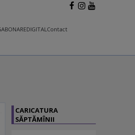
G
ABONARE
DIGITAL
Contact
CARICATURA
SĂPTĂMÎNII