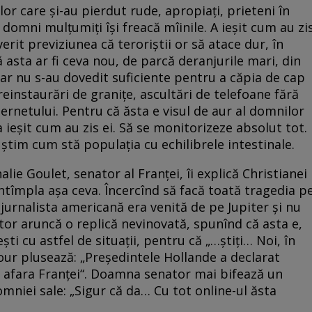
lor care și-au pierdut rude, apropiați, prieteni în
e domni mulțumiți își freacă mîinile. A ieșit cum au zi
erit previziunea că teroriștii or să atace dur, în
ă asta ar fi ceva nou, de parcă deranjurile mari, din
a, dar nu s-au dovedit suficiente pentru a căpia de cap
einstaurări de granițe, ascultări de telefoane fără
nternetului. Pentru că ăsta e visul de aur al domnilor
ieșit cum au zis ei. Să se monitorizeze absolut tot.
 știm cum stă populația cu echilibrele intestinale.
e Goulet, senator al Franței, îi explică Christianei
tîmpla așa ceva. Încercînd să facă toată tragedia p
 jurnalista americană era venită de pe Jupiter și nu
tor aruncă o replică nevinovată, spunînd că asta e,
ști cu astfel de situații, pentru că „…știți… Noi, în
r plusează: „Președintele Hollande a declarat
în afara Franței“. Doamna senator mai bifează un
mniei sale: „Sigur că da… Cu tot online-ul ăsta