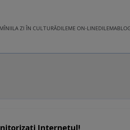
MÎNII
LA ZI ÎN CULTURĂ
DILEME ON-LINE
DILEMABLO
nitorizaţi Internetul!