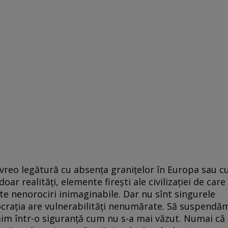
u vreo legătură cu absența granițelor în Europa sau c
doar realități, elemente firești ale civilizației de care
te nenorociri inimaginabile. Dar nu sînt singurele
mocrația are vulnerabilități nenumărate. Să suspendă
răim într-o siguranță cum nu s-a mai văzut. Numai că