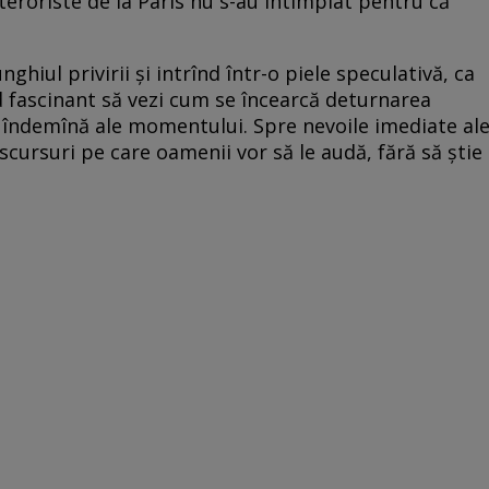
teroriste de la Paris nu s-au întîmplat pentru că
nghiul privirii și intrînd într-o piele speculativă, ca
d fascinant să vezi cum se încearcă deturnarea
a îndemînă ale momentului. Spre nevoile imediate al
scursuri pe care oamenii vor să le audă, fără să știe