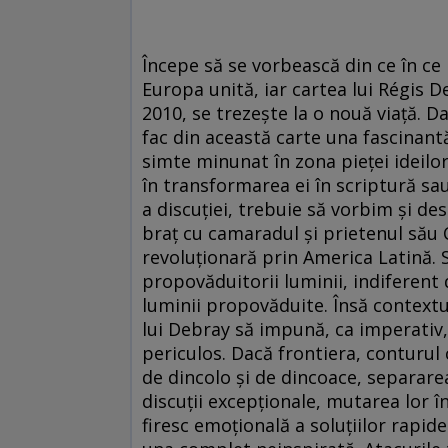
Începe să se vorbească din ce în ce 
Europa unită, iar cartea lui Régis De
2010, se trezește la o nouă viață. Da
fac din această carte una fascinantă
simte minunat în zona pieței ideilor
în transformarea ei în scriptură sa
a discuției, trebuie să vorbim și de
braț cu camaradul și prietenul său 
revoluționară prin America Latină. 
propovăduitorii luminii, indiferent 
luminii propovăduite. Însă contextul
lui Debray să impună, ca imperativ,
periculos. Dacă frontiera, conturul 
de dincolo și de dincoace, separarea
discuții excepționale, mutarea lor 
firesc emoțională a soluțiilor rapid