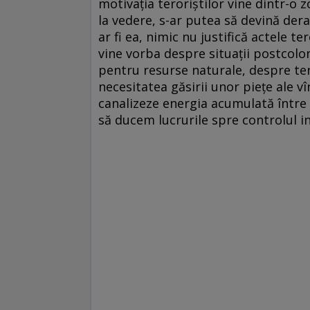
motivația teroriștilor vine dintr-o
la vedere, s-ar putea să devină dera
ar fi ea, nimic nu justifică actele te
vine vorba despre situații postcolo
pentru resurse naturale, despre ten
necesitatea găsirii unor piețe ale 
canalizeze energia acumulată între m
să ducem lucrurile spre controlul in