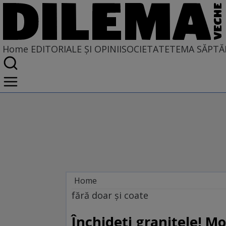
Home
EDITORIALE ȘI OPINII
SOCIETATE
TEMA SĂPTĂ
Home
EDITORIALE ȘI OPINII
fără doar şi coate
PE CE LUME TRĂIM
Închideţi graniţele! Mo