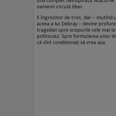
una complet neinspirată. Atacurile 
oamenii circulă liber.
E îngrozitor de trist, dar – mutînd u
aceea a lui Debray – devine profun
tragediei spre scopurile cele mai l
politicului. Spre formularea unor di
că sînt condiționați să vrea așa.