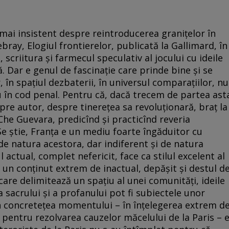
mai insistent despre reintroducerea gra­ni­țe­lor în
bray, Elogiul frontierelor, publicată la Gallimard, în
, scriitura și farmecul speculativ al jocului cu ideile
. Dar e genul de fascinație care prinde bine și se
, în spațiul dezbaterii, în universul comparațiilor, nu
u în cod penal. Pentru că, dacă trecem de partea ast
spre autor, despre tinerețea sa revoluționară, braț la
Che Guevara, predicînd și practicînd reveria
Se știe, Franța e un mediu foarte îngăduitor cu
de natura acestora, dar indiferent și de natura
 actual, complet nefericit, face ca stilul excelent al
 un conținut extrem de inactual, depășit și destul d
care delimitează un spațiu al unei comunități, ideile
 sacrului și a profanului pot fi subiectele unor
în concretețea momentului – în înțelegerea extrem d
e pentru rezolvarea cauzelor măcelului de la Paris – 