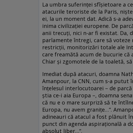
La umbra suferinței sfîșietoare a ce
atacurile teroriste de la Paris, nișt
ei, la un moment dat. Adică s-a adev
inima civilizației europene. De parc
anii trecuți, nici n-ar fi existat. D
parlamente întregi, care să voteze r
restricții, monitorizări totale ale I
care freamătă acum de bucurie că a 
Chiar și zgomotele de la toaletă, să
Imediat după atacuri, doamna Nathali
Amanpour, la CNN, cum s-a putut în
înțelesul interlocutoarei – de parcă
știa ce-i aia Europa –, doamna sena
că nu e o mare surpriză să te întîlne
Europa, nu avem granițe…“. Amanpou
adineauri că atacul a fost plănuit 
punct din agenda aspirațională a do
absolut liber…“.