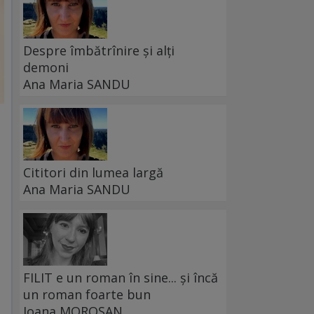
Despre îmbătrînire și alți
demoni
Ana Maria SANDU
Cititori din lumea largă
Ana Maria SANDU
FILIT e un roman în sine... și încă
un roman foarte bun
Ioana MOROȘAN