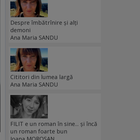
Despre îmbătrînire și alți
demoni
Ana Maria SANDU
Cititori din lumea largă
Ana Maria SANDU
FILIT e un roman în sine... și încă
un roman foarte bun
Ioana MOROȘAN