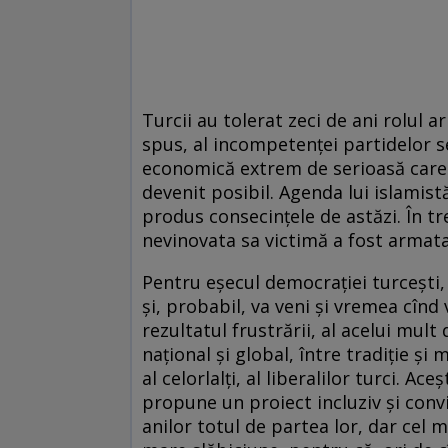
Turcii au tolerat zeci de ani rolul a
spus, al incompetenței partidelor se
economică extrem de serioasă care 
devenit posibil. Agenda lui islamist
produs consecințele de astăzi. În tr
nevinovata sa victimă a fost armata
Pentru eșecul democrației turcești,
și, probabil, va veni și vremea cînd
rezultatul frustrării, al acelui mult
național și global, între tradiție și
al celorlalți, al liberalilor turci. A
propune un proiect incluziv și conv
anilor totul de partea lor, dar cel m