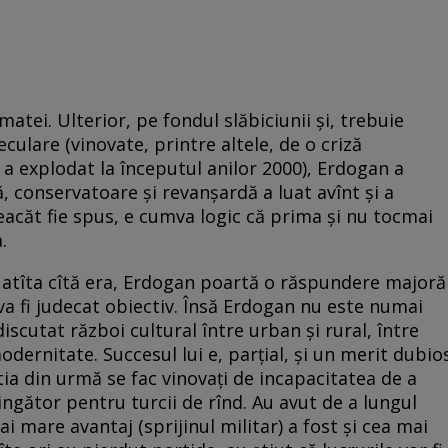
rmatei. Ulterior, pe fondul slăbiciunii și, trebuie
culare (vinovate, printre altele, de o criză
a explodat la începutul anilor 2000), Erdogan a
ă, conservatoare și revanșardă a luat avînt și a
eacăt fie spus, e cumva logic că prima și nu tocmai
.
 a­tîta cîtă era, Erdogan poartă o răspundere majoră
 va fi judecat obiectiv. Însă Erdogan nu este numai
 discutat război cultural între urban și rural, între
 modernitate. Succesul lui e, parțial, și un merit dubio
ceștia din urmă se fac vinovați de incapacitatea de a
ingător pentru turcii de rînd. Au avut de a lungul
ai mare avantaj (sprijinul militar) a fost și cea mai