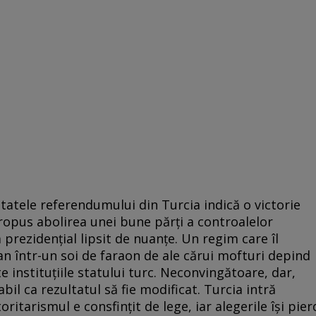
ultatele referendumului din Turcia indică o victorie
ropus abolirea unei bune părți a controalelor
prezidențial lipsit de nuanțe. Un regim care îl
 într-un soi de faraon de ale cărui mofturi depind
 instituțiile statului turc. Neconvingătoare, dar,
abil ca rezultatul să fie modificat. Turcia intră
oritarismul e consfințit de lege, iar alegerile își pier