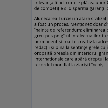
relevanța fiind, cum le plăcea unor
de competiție și dispariția garanțiil
Alunecarea Turciei în afara civilizaț
a fost un proces. Menționez doar cî
înainte de referendum: eliminarea pr
greu pus pe gîtul intelectualilor tur
permanent și foarte creativ la adres
redacții și pînă la sentințe grele cu
oropsită breaslă din interiorul grani
internaționale care apără dreptul l
recordul mondial la ziariști închiși.