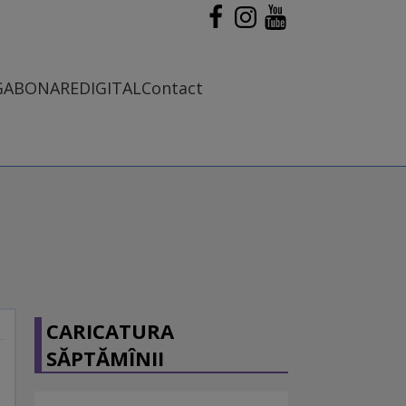
G
ABONARE
DIGITAL
Contact
CARICATURA
SĂPTĂMÎNII