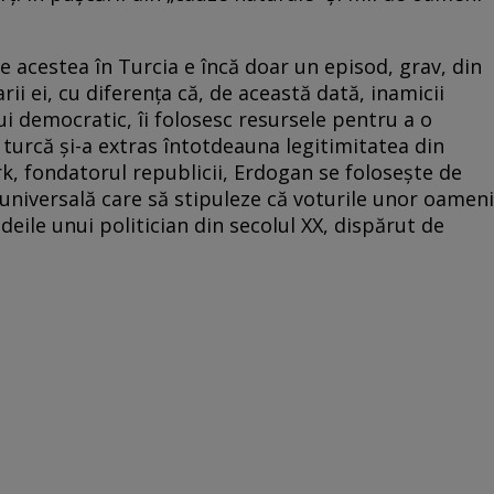
le acestea în Turcia e încă doar un episod, grav, din
ii ei, cu diferența că, de această dată, inamicii
lui democratic, îi folosesc resursele pentru a o
turcă și-a extras întotdeauna legitimitatea din
rk, fondatorul republicii, Erdogan se folosește de
 universală care să stipuleze că voturile unor oameni
deile unui politician din secolul XX, dispărut de