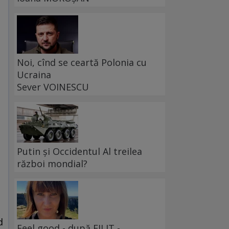
Noi, cînd se ceartă Polonia cu
Ucraina
Sever VOINESCU
Putin și Occidentul Al treilea
război mondial?
d
Feel good - după FILIT -