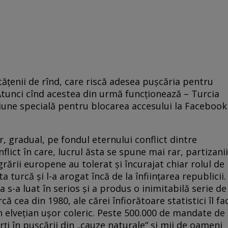
tă­țen­ii de rînd, care riscă adesea pușcăria pen­tru
Atunci cînd acestea din urmă func­țio­nează – Turcia
siune specială pentru blocarea accesului la Facebook
, gradual, pe fondul eternului conflict dintre
nflict în care, lucrul ăsta se spune mai rar, partizanii
egrării europene au tolerat și încurajat chiar rolul de
turcă și l-a arogat încă de la înființarea republicii.
 s-a luat în serios și a produs o inimitabilă serie de
că cea din 1980, ale cărei înfiorătoare statistici îl fa
n elvețian ușor coleric. Peste 500.000 de mandate de
rți în pușcării din „cauze naturale“ și mii de oameni