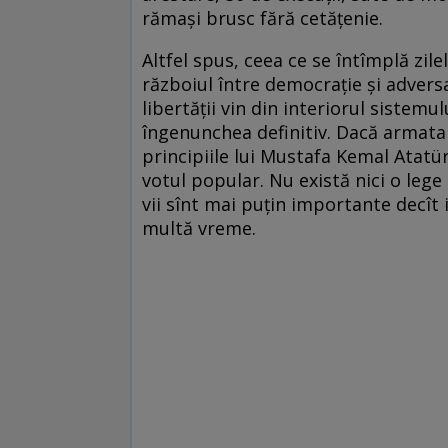
rămași brusc fără cetățenie.
Altfel spus, ceea ce se întîmplă zile
războiul între democrație și adversar
libertății vin din interiorul sistemu
îngenunchea definitiv. Dacă armata 
principiile lui Mustafa Kemal Atatü
votul popular. Nu există nici o lege
vii sînt mai puțin importante decît i
multă vreme.