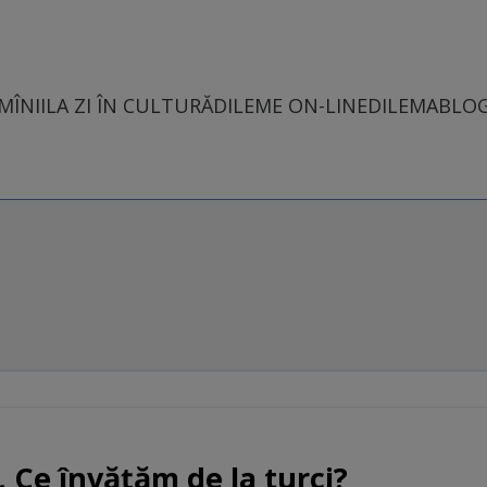
MÎNII
LA ZI ÎN CULTURĂ
DILEME ON-LINE
DILEMABLO
. Ce învăţăm de la turci?