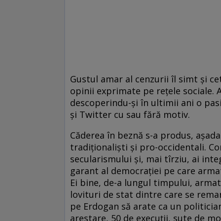
Gustul amar al cenzurii îl simt și ce­
opinii exprimate pe rețele sociale. 
descoperindu-și în ultimii ani o pa
și Twitter cu sau fără motiv.
Căderea în beznă s-a produs, așadar
tradiționaliști și pro-occidentali. Co
secularismului și, mai tîrziu, ai int
garant al democrației pe care armata 
Ei bine, de-a lungul timpului, armata
lovituri de stat dintre care se remar
pe Erdogan să arate ca un politicia
arestare, 50 de execuții, sute de mo