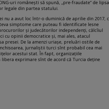
 ONG-uri românești să spună, „pre-fraudate“ de lipsa
or legale din partea statului.
iei nu a avut loc într-o duminică de aprilie din 2017, c
teva simptome care puteau fi identificate lesne
ocurorilor și judecătorilor independenți, călcîiul
ci cu opinii democratice și, mai ales, atacul
a presei. De la amenzi uriașe, preluări ostile de
 închisoarea, jurnaliștii turci sînt probabil cea mai
țelor acestui stat. În fapt, organizațiile
a libera exprimare sînt de acord că Turcia deține