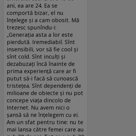
ani, ea are 24. Ea se
comportă bizar, el nu
înţelege şi a cam obosit. Mă
trezesc spunîndu-i:
„Generaţia asta a lor este
pierdută. Iremediabil. Sînt
insensibili, vor să fie cool şi
sînt cold. Sînt inculţi şi
dezabuzaţi încă înainte de
prima experienţă care ar fi
putut să-i facă să cunoască
tristeţea. Sînt dependenţi de
milioane de obiecte şi nu pot
concepe viaţa dincolo de
Internet. Nu avem nici o
şansă să ne înţelegem cu ei.
Am un sfat pentru tine: nu te
mai lansa către femei care au