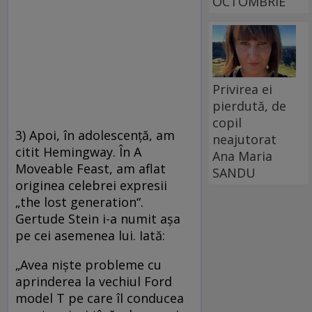
OCTOMBRIE
Privirea ei
pierdută, de
copil
3) Apoi, în adolescenţă, am
neajutorat
citit Hemingway. În A
Ana Maria
Moveable Feast, am aflat
SANDU
originea celebrei expresii
„the lost generation“.
Gertude Stein i-a numit aşa
pe cei asemenea lui. Iată:
„Avea nişte probleme cu
aprinderea la vechiul Ford
model T pe care îl conducea