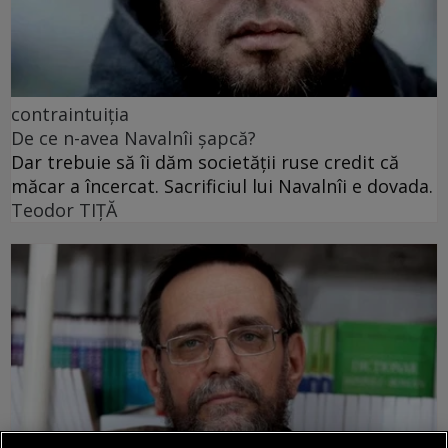
contraintuiția
De ce n-avea Navalnîi șapcă?
Dar trebuie să îi dăm societății ruse credit că
măcar a încercat. Sacrificiul lui Navalnîi e dovada.
Teodor TIŢĂ