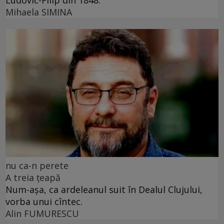
Mihaela SIMINA
nu ca-n perete
A treia țeapă
Num-așa, ca ardeleanul suit în Dealul Clujului,
vorba unui cîntec.
Alin FUMURESCU