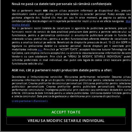
Nouă ne pasă ca datele tale personale să rămână confidențiale
Noi și partenerii noștri
606
stocăm și/sau accesăm informații pe dispozitivul dvs., precum
identificatorii cookie unici pentru prelucrarea datelor cu caracter personal. Puteți accepta sau
gestiona alegerile dvs. făcând clic mai jos sau în orice moment, pe pagina cu politica de
la răscruce de gînduri
confidențialitate. Aceste alegeri vor fi raportate partenerilor noștri și nu vă vor afecta navigarea.
Mai
multe detalii
Succesiunea
Noi si partenerii nostri (retelele de socializare si agentiile de publicitate partenere, precum si
furnizorii nostri de servicii de date analitice) prelucram date pentru a permite website-ului sa
Nici Europa nu stă grozav înaintea unor alegeri
functioneze, pentru a personaliza continutul si anunturile publicitare afisate in functie de
interesele si/sau profilul dvs., pentru a va oferi functionalitati aferente retelelor de socializare si
care pot să împingă în parlamentele europene
pentru a analiza traficul pe website. Beneficiati de drepturile prevazute de art. 15-22 din GDPR in
legatura cu prelucrarea datelor cu caracter personal. Aceste drepturi pot fi exercitate prin
diferiți demagogi cu promisiuni maximale și
modalitatea indicata
aici
. Prin click pe “ACCEPT TOATE”, acceptati folosirea tuturor Tehnologiilor de
tip Cookie, care implica inclusiv acceptul dvs. cu privire la stocarea/accesarea informatiilor de catre
capacități mediocre.
Vendor-ii cu care colaboram. Prin click pe “VREAU SA MODIFIC SETARILE INDIVIDUAL” puteti
schimba preferintele in mod individual, mai putin cele legate de cookie strict necesare pentru
Andrei CORNEA
functionarea website-ului.
Atât noi, cât și partenerii noștri prelucrăm datele pentru a oferi:
Dezvoltarea și îmbunătățirea serviciilor. Măsurarea performanței reclamelor. Stocarea și/sau
accesarea informațiilor de pe un dispozitiv. Utilizarea profilurilor pentru selectarea conținutului
personalizat. Crearea profilurilor de conținut personalizat. Utilizarea profilurilor pentru selectarea
publicității personalizate. Crearea profilurilor pentru publicitate personalizată. Măsurarea
performanței conținutului. Înțelegerea publicului prin statistici sau combinații de date din surse
diferite. Utilizarea de date limitate pentru a selecta publicitatea. Utilizarea datelor limitate pentru
a selecta conținutul. Date precise de geolocație și identificarea prin scanarea dispozitivului.
Listă parteneri (furnizori)
ACCEPT TOATE
VREAU SA MODIFIC SETARILE INDIVIDUAL