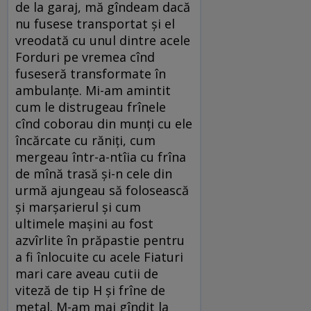
de la garaj, mă gîndeam dacă
nu fusese transportat şi el
vreodată cu unul dintre acele
Forduri pe vremea cînd
fuseseră transformate în
ambulanţe. Mi-am amintit
cum le distrugeau frînele
cînd coborau din munţi cu ele
încărcate cu răniţi, cum
mergeau într-a-ntîia cu frîna
de mînă trasă şi-n cele din
urmă ajungeau să folosească
şi marşarierul şi cum
ultimele maşini au fost
azvîrlite în prăpastie pentru
a fi înlocuite cu acele Fiaturi
mari care aveau cutii de
viteză de tip H şi frîne de
metal. M-am mai gîndit la