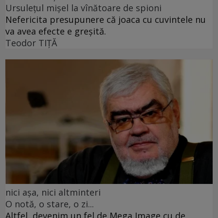
Ursulețul mișel la vînătoare de spioni
Nefericita presupunere că joaca cu cuvintele nu
va avea efecte e greșită.
Teodor TIŢĂ
nici așa, nici altminteri
O notă, o stare, o zi...
Altfel, devenim un fel de Mega Image cu de