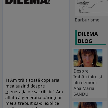
Barburisme
DILEMA
BLOG
Despre
îmbătrînire și
1) Am trăit toată copilăria
alți demoni
mea auzind despre
Ana Maria
„generaţia de sacrificiu“. Am
SANDU
aflat că generaţia părinţilor
mei a trebuit să-şi explice