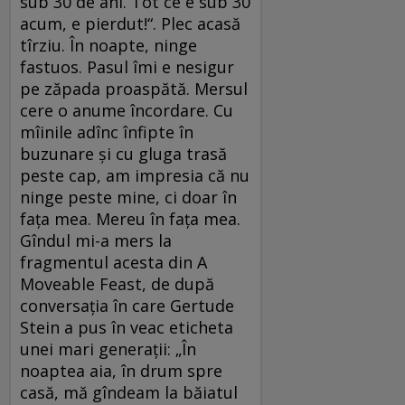
sub 30 de ani. Tot ce e sub 30
acum, e pierdut!“. Plec acasă
tîrziu. În noapte, ninge
fastuos. Pasul îmi e nesigur
pe zăpada proaspătă. Mersul
cere o anume încordare. Cu
mîinile adînc înfipte în
buzunare şi cu gluga trasă
peste cap, am impresia că nu
ninge peste mine, ci doar în
faţa mea. Mereu în faţa mea.
Gîndul mi-a mers la
fragmentul acesta din A
Moveable Feast, de după
conversaţia în care Gertude
Stein a pus în veac eticheta
unei mari generaţii: „În
noaptea aia, în drum spre
casă, mă gîndeam la băiatul