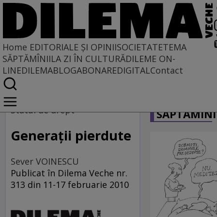
Home
EDITORIALE ȘI OPINII
SOCIETATE
TEMA
SĂPTĂMÎNII
LA ZI ÎN CULTURĂ
DILEME ON-
LINE
DILEMABLOG
ABONARE
DIGITAL
Contact
Home
CARICATU
EDITORIALE ȘI OPINII
Statul de drept
SĂPTĂMÎNI
PE CE LUME TRĂIM
Generaţii pierdute
Sever VOINESCU
Publicat în Dilema Veche nr.
313 din 11-17 februarie 2010