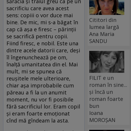
sărăcia şi traiul greu ca pe un
sacrificiu care avea acest
sens: copiii o vor duce mai
Cititori din
bine. De mic, mi s-a băgat în
lumea largă
cap că aşa e firesc – părinţii
Ana Maria
se sacrifică pentru copii.
SANDU
Fiind firesc, e nobil. Este una
dintre acele datorii care, deşi
îl îngenunchează pe om,
înalţă umanitatea din el. Mai
mult, mi se spunea că
FILIT e un
reuşitele mele ulterioare,
roman în sine...
chiar aşa improbabile cum
și încă un
păreau a fi la un anumit
roman foarte
moment, nu vor fi posibile
bun
fără sacrificiul lor. Eram copil
Ioana
şi eram foarte emoţionat
MOROȘAN
cînd mă gîndeam la asta.