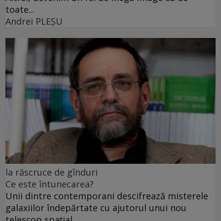
toate...
Andrei PLEŞU
la răscruce de gînduri
Ce este întunecarea?
Unii dintre contemporani descifrează misterele
galaxiilor îndepărtate cu ajutorul unui nou
telescop spațial.