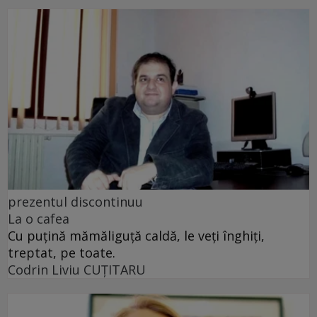
prezentul discontinuu
La o cafea
Cu puţină mămăliguţă caldă, le veţi înghiţi,
treptat, pe toate.
Codrin Liviu CUŢITARU