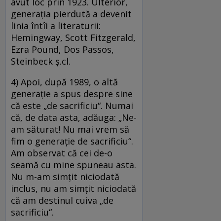
avut loc prin 1923. Ulterior,
generaţia pierdută a devenit
linia întîi a literaturii:
Hemingway, Scott Fitzgerald,
Ezra Pound, Dos Passos,
Steinbeck ş.cl.
4) Apoi, după 1989, o altă
generaţie a spus despre sine
că este „de sacrificiu“. Numai
că, de data asta, adăuga: „Ne-
am săturat! Nu mai vrem să
fim o generaţie de sacrificiu“.
Am observat că cei de-o
seamă cu mine spuneau asta.
Nu m-am simţit niciodată
inclus, nu am simţit niciodată
că am destinul cuiva „de
sacrificiu“.