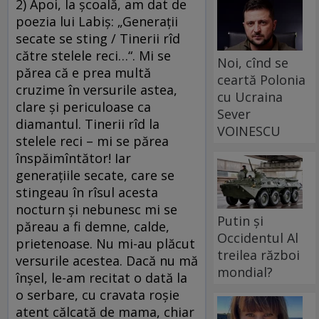
2) Apoi, la şcoală, am dat de
poezia lui Labiş: „Generaţii
secate se sting / Tinerii rîd
către stelele reci…“. Mi se
Noi, cînd se
părea că e prea multă
ceartă Polonia
cruzime în versurile astea,
cu Ucraina
clare şi periculoase ca
Sever
diamantul. Tinerii rîd la
VOINESCU
stelele reci – mi se părea
înspăimîntător! Iar
generaţiile secate, care se
stingeau în rîsul acesta
nocturn şi nebunesc mi se
Putin și
păreau a fi demne, calde,
Occidentul Al
prietenoase. Nu mi-au plăcut
treilea război
versurile acestea. Dacă nu mă
mondial?
înşel, le-am recitat o dată la
o serbare, cu cravata roşie
atent călcată de mama, chiar