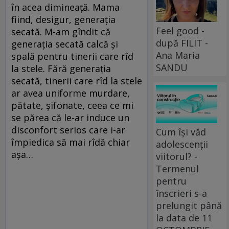
în acea dimineaţă. Mama
fiind, desigur, generaţia
Feel good -
secată. M-am gîndit că
după FILIT -
generaţia secată calcă şi
Ana Maria
spală pentru tinerii care rîd
SANDU
la stele. Fără generaţia
secată, tinerii care rîd la stele
ar avea uniforme murdare,
pătate, şifonate, ceea ce mi
se părea că le-ar induce un
disconfort serios care i-ar
Cum își văd
împiedica să mai rîdă chiar
adolescenții
aşa…
viitorul? -
Termenul
pentru
înscrieri s-a
prelungit până
la data de 11