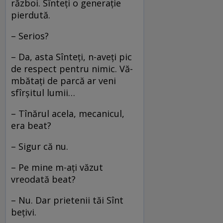
război. Sînteţi o generaţie
pierdută.
– Serios?
– Da, asta Sînteţi, n-aveţi pic
de respect pentru nimic. Vă-
mbătaţi de parcă ar veni
sfîrşitul lumii…
– Tînărul acela, mecanicul,
era beat?
– Sigur că nu.
– Pe mine m-aţi văzut
vreodată beat?
– Nu. Dar prietenii tăi Sînt
beţivi.