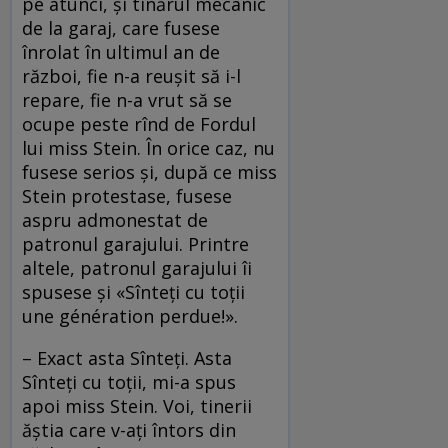
pe atunci, şi tînărul mecanic
de la garaj, care fusese
înrolat în ultimul an de
război, fie n-a reuşit să i-l
repare, fie n-a vrut să se
ocupe peste rînd de Fordul
lui miss Stein. În orice caz, nu
fusese serios şi, după ce miss
Stein protestase, fusese
aspru admonestat de
patronul garajului. Printre
altele, patronul garajului îi
spusese şi «Sînteţi cu toţii
une génération perdue!».
– Exact asta Sînteţi. Asta
Sînteţi cu toţii, mi-a spus
apoi miss Stein. Voi, tinerii
ăştia care v-aţi întors din