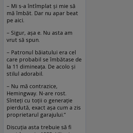
– Mi s-a întîmplat şi mie să
mă îmbăt. Dar nu apar beat
pe aici.
– Sigur, aşa e. Nu asta am
vrut să spun.
– Patronul băiatului era cel
care probabil se îmbătase de
la 11 dimineaţa. De acolo şi
stilul adorabil.
– Nu mă contrazice,
Hemingway. N-are rost.
Sînteţi cu toţii o generaţie
pierdută, exact aşa cum a zis
proprietarul garajului.“
Discuţia asta trebuie să fi