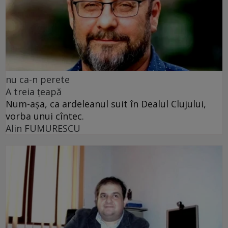
nu ca-n perete
A treia țeapă
Num-așa, ca ardeleanul suit în Dealul Clujului,
vorba unui cîntec.
Alin FUMURESCU