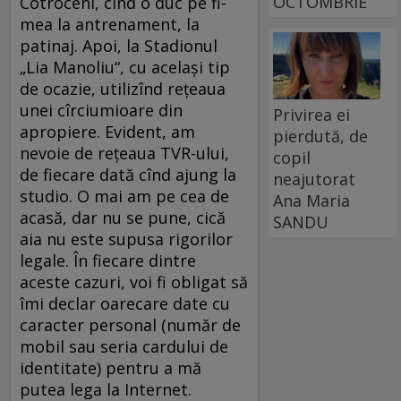
OCTOMBRIE
Cotroceni, cînd o duc pe fi-
mea la antrenament, la
patinaj. Apoi, la Stadionul
„Lia Manoliu“, cu acelaşi tip
de ocazie, utilizînd reţeaua
unei cîrciumioare din
Privirea ei
apropiere. Evident, am
pierdută, de
nevoie de reţeaua TVR-ului,
copil
de fiecare dată cînd ajung la
neajutorat
studio. O mai am pe cea de
Ana Maria
acasă, dar nu se pune, cică
SANDU
aia nu este supusa rigorilor
legale. În fiecare dintre
aceste cazuri, voi fi obligat să
îmi declar oarecare date cu
caracter personal (număr de
mobil sau seria cardului de
identitate) pentru a mă
putea lega la Internet.