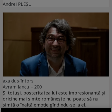
Andrei PLEŞU
axa dus-întors
Avram Iancu – 200
Și totuși, posteritatea lui este impresionantă și
oricine mai simte românește nu poate să nu
simtă o înaltă emoție gîndindu-se la el.
Sever VOINESCU