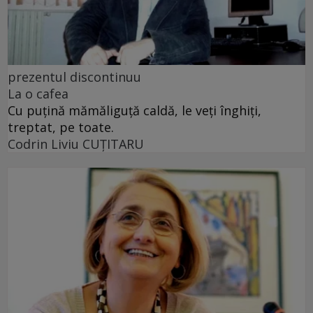
prezentul discontinuu
La o cafea
Cu puţină mămăliguţă caldă, le veţi înghiţi,
treptat, pe toate.
Codrin Liviu CUŢITARU