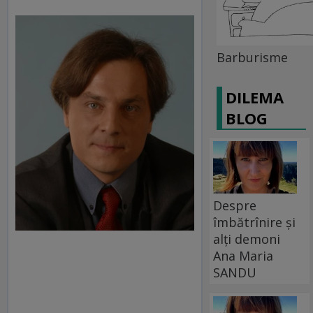
Barburisme
DILEMA
BLOG
Despre
îmbătrînire și
alți demoni
Ana Maria
SANDU