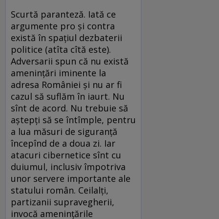
Scurtă paranteză. Iată ce
argumente pro şi contra
există în spaţiul dezbaterii
politice (atîta cîtă este).
Adversarii spun că nu există
ameninţări iminente la
adresa României şi nu ar fi
cazul să suflăm în iaurt. Nu
sînt de acord. Nu trebuie să
aştepţi să se întîmple, pentru
a lua măsuri de siguranţă
începînd de a doua zi. Iar
atacuri cibernetice sînt cu
duiumul, inclusiv împotriva
unor servere importante ale
statului român. Ceilalţi,
partizanii supravegherii,
invocă ameninţările