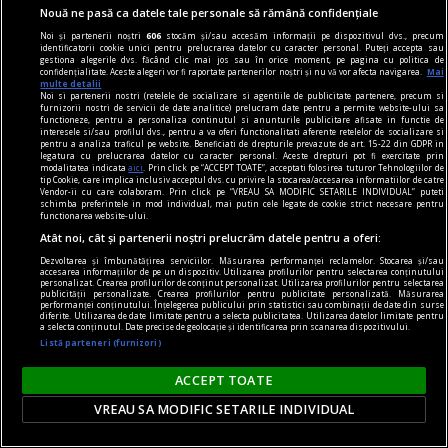
Nouă ne pasă ca datele tale personale să rămână confidențiale
Noi și partenerii noștri
606
stocăm și/sau accesăm informații pe dispozitivul dvs., precum
identificatorii cookie unici pentru prelucrarea datelor cu caracter personal. Puteți accepta sau
gestiona alegerile dvs. făcând clic mai jos sau în orice moment, pe pagina cu politica de
confidențialitate. Aceste alegeri vor fi raportate partenerilor noștri și nu vă vor afecta navigarea.
Mai
multe detalii
Noi si partenerii nostri (retelele de socializare si agentiile de publicitate partenere, precum si
furnizorii nostri de servicii de date analitice) prelucram date pentru a permite website-ului sa
functioneze, pentru a personaliza continutul si anunturile publicitare afisate in functie de
interesele si/sau profilul dvs., pentru a va oferi functionalitati aferente retelelor de socializare si
pentru a analiza traficul pe website. Beneficiati de drepturile prevazute de art. 15-22 din GDPR in
legatura cu prelucrarea datelor cu caracter personal. Aceste drepturi pot fi exercitate prin
modalitatea indicata
aici
. Prin click pe “ACCEPT TOATE”, acceptati folosirea tuturor Tehnologiilor de
tip Cookie, care implica inclusiv acceptul dvs. cu privire la stocarea/accesarea informatiilor de catre
Vendor-ii cu care colaboram. Prin click pe “VREAU SA MODIFIC SETARILE INDIVIDUAL” puteti
schimba preferintele in mod individual, mai putin cele legate de cookie strict necesare pentru
functionarea website-ului.
Atât noi, cât și partenerii noștri prelucrăm datele pentru a oferi:
Dezvoltarea și îmbunătățirea serviciilor. Măsurarea performanței reclamelor. Stocarea și/sau
accesarea informațiilor de pe un dispozitiv. Utilizarea profilurilor pentru selectarea conținutului
personalizat. Crearea profilurilor de conținut personalizat. Utilizarea profilurilor pentru selectarea
publicității personalizate. Crearea profilurilor pentru publicitate personalizată. Măsurarea
accent pe istorie
performanței conținutului. Înțelegerea publicului prin statistici sau combinații de date din surse
diferite. Utilizarea de date limitate pentru a selecta publicitatea. Utilizarea datelor limitate pentru
Lech Walesa, din istorie și din prezent
a selecta conținutul. Date precise de geolocație și identificarea prin scanarea dispozitivului.
Listă parteneri (furnizori)
Stocul pare limitat, istoria continuă.
Mihaela SIMINA
ACCEPT TOATE
VREAU SA MODIFIC SETARILE INDIVIDUAL