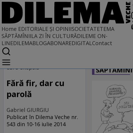
Home
EDITORIALE ȘI OPINII
SOCIETATE
TEMA
SĂPTĂMÎNII
LA ZI ÎN CULTURĂ
DILEME ON-
LINE
DILEMABLOG
ABONARE
DIGITAL
Contact
Home
CARICATU
EDITORIALE ȘI OPINII
euro-skepsis
SĂPTĂMÎNI
PE CE LUME TRĂIM
Fără fir, dar cu
parolă
Gabriel GIURGIU
Publicat în Dilema Veche nr.
543 din 10-16 iulie 2014