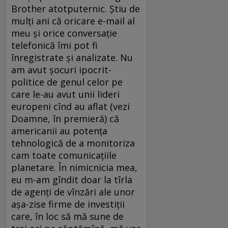
Brother atotputernic. Ştiu de
mulţi ani că oricare e-mail al
meu şi orice conversaţie
telefonică îmi pot fi
înregistrate şi analizate. Nu
am avut şocuri ipocrit-
politice de genul celor pe
care le-au avut unii lideri
europeni cînd au aflat (vezi
Doamne, în premieră) că
americanii au potenţa
tehnologică de a monitoriza
cam toate comunicaţiile
planetare. În nimicnicia mea,
eu m-am gîndit doar la tîrla
de agenţi de vînzări ale unor
aşa-zise firme de investiţii
care, în loc să mă sune de