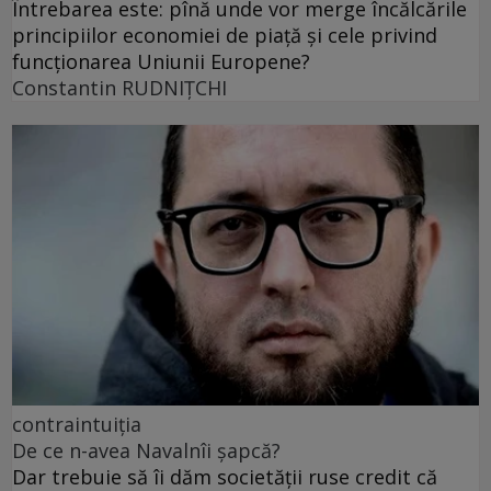
Întrebarea este: pînă unde vor merge încălcările
principiilor economiei de piață și cele privind
funcționarea Uniunii Europene?
Constantin RUDNIŢCHI
contraintuiția
De ce n-avea Navalnîi șapcă?
Dar trebuie să îi dăm societății ruse credit că