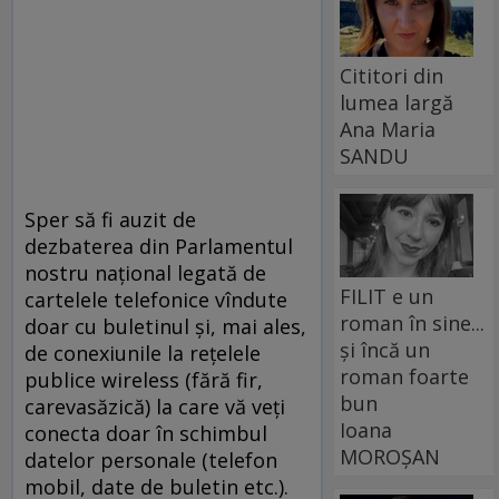
Cititori din
lumea largă
Ana Maria
SANDU
Sper să fi auzit de
dezbaterea din Parlamentul
nostru naţional legată de
FILIT e un
cartelele telefonice vîndute
roman în sine...
doar cu buletinul şi, mai ales,
și încă un
de conexiunile la reţelele
roman foarte
publice wireless (fără fir,
bun
carevasăzică) la care vă veţi
Ioana
conecta doar în schimbul
MOROȘAN
datelor personale (telefon
mobil, date de buletin etc.).