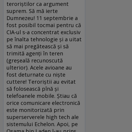
teroriştilor ca argument
suprem. Să mă ierte
Dumnezeu! 11 septembrie a
fost posibil tocmai pentru că
CIA-ul s-a concentrat exclusiv
pe înalta tehnologie şi a uitat
să mai pregătească şi să
trimită agenţi în teren
(greşeală recunoscută
ulterior). Acele avioane au
fost deturnate cu nişte
cuttere! Teroriştii au evitat
să folosească pînă şi
telefoanele mobile. Ştiau că
orice comunicare electronică
este monitorizată prin
superserverele high tech ale
sistemului Echelon. Apoi, pe
Osama bin Laden l-au prins