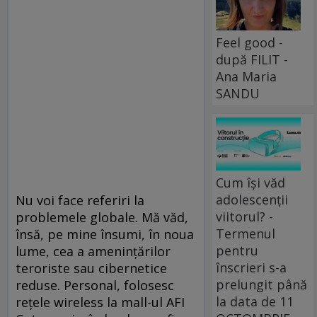
Feel good -
după FILIT -
Ana Maria
SANDU
Cum își văd
adolescenții
Nu voi face referiri la
viitorul? -
problemele globale. Mă văd,
Termenul
însă, pe mine însumi, în noua
pentru
lume, cea a ameninţărilor
înscrieri s-a
teroriste sau cibernetice
prelungit până
reduse. Personal, folosesc
la data de 11
reţele wireless la mall-ul AFI