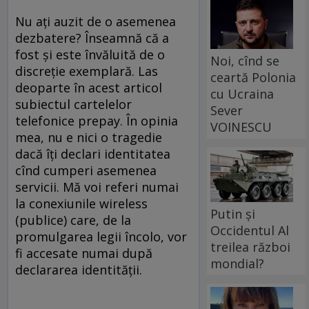
Nu aţi auzit de o asemenea
dezbatere? Înseamnă că a
fost şi este învăluită de o
Noi, cînd se
discreţie exemplară. Las
ceartă Polonia
deoparte în acest articol
cu Ucraina
subiectul cartelelor
Sever
telefonice prepay. În opinia
VOINESCU
mea, nu e nici o tragedie
dacă îţi declari identitatea
cînd cumperi asemenea
servicii. Mă voi referi numai
la conexiunile wireless
Putin și
(publice) care, de la
Occidentul Al
promulgarea legii încolo, vor
treilea război
fi accesate numai după
mondial?
declararea identităţii.