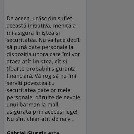
De aceea, urăsc din suflet
această iniţiativă, menită a-
mi asigura liniştea şi
securitatea. Nu va face decît
să pună date personale la
dispoziţia unora care îmi vor
ataca atît liniştea, cît şi
(foarte probabil) siguranţa
financiară. Vă rog să nu îmi
serviţi povestea cu
securitatea datelor mele
personale, dăruite de nevoie
unui barman la mall,
asigurată prin aceeaşi lege!
Nu sînt chiar atît de naiv…
Gabriel Giurgiu
este