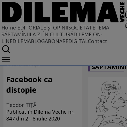
Home
EDITORIALE ȘI OPINII
SOCIETATE
TEMA
SĂPTĂMÎNII
LA ZI ÎN CULTURĂ
DILEME ON-
LINE
DILEMABLOG
ABONARE
DIGITAL
Contact
Home
CARICATU
EDITORIALE ȘI OPINII
Contraintuiţia
SĂPTĂMÎNI
PE CE LUME TRĂIM
Facebook ca
distopie
Teodor TIŢĂ
Publicat în Dilema Veche nr.
847 din 2 - 8 iulie 2020