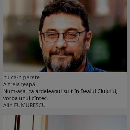
nu ca-n perete
A treia țeapă
Num-așa, ca ardeleanul suit în Dealul Clujului,
vorba unui cîntec.
Alin FUMURESCU