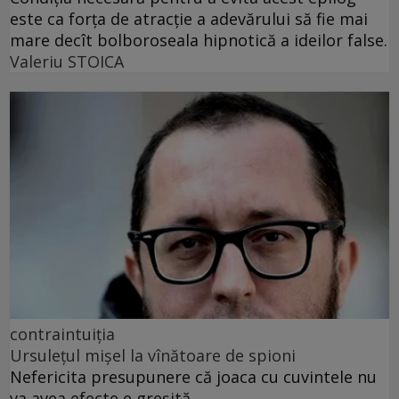
este ca forța de atracție a adevărului să fie mai
mare decît bolboroseala hipnotică a ideilor false.
Valeriu STOICA
contraintuiția
Ursulețul mișel la vînătoare de spioni
Nefericita presupunere că joaca cu cuvintele nu
va avea efecte e greșită.