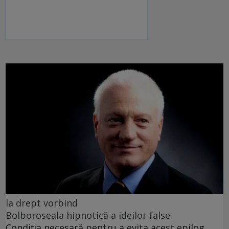
la drept vorbind
Bolboroseala hipnotică a ideilor false
Condiția necesară pentru a evita acest epilog