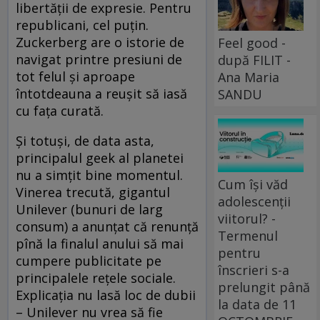
libertății de expresie. Pentru
republicani, cel puțin.
Zuckerberg are o istorie de
Feel good -
navigat printre presiuni de
după FILIT -
tot felul și aproape
Ana Maria
întotdeauna a reușit să iasă
SANDU
cu fața curată.
Și totuși, de data asta,
principalul geek al planetei
nu a simțit bine momentul.
Cum își văd
Vinerea trecută, gigantul
adolescenții
Unilever (bunuri de larg
viitorul? -
consum) a anunțat că renunță
Termenul
pînă la finalul anului să mai
pentru
cumpere publicitate pe
înscrieri s-a
principalele rețele sociale.
prelungit până
Explicația nu lasă loc de dubii
la data de 11
– Unilever nu vrea să fie