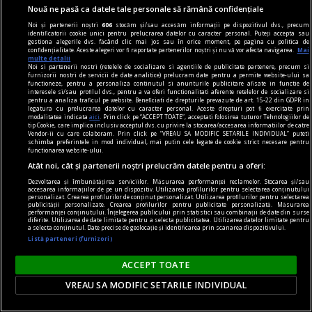
Nouă ne pasă ca datele tale personale să rămână confidențiale
Noi și partenerii noștri
606
stocăm și/sau accesăm informații pe dispozitivul dvs., precum
contraintuiția
identificatorii cookie unici pentru prelucrarea datelor cu caracter personal. Puteți accepta sau
gestiona alegerile dvs. făcând clic mai jos sau în orice moment, pe pagina cu politica de
De ce n-avea Navalnîi șapcă?
confidențialitate. Aceste alegeri vor fi raportate partenerilor noștri și nu vă vor afecta navigarea.
Mai
multe detalii
Dar trebuie să îi dăm societății ruse credit că
Noi si partenerii nostri (retelele de socializare si agentiile de publicitate partenere, precum si
furnizorii nostri de servicii de date analitice) prelucram date pentru a permite website-ului sa
măcar a încercat. Sacrificiul lui Navalnîi e dovada.
functioneze, pentru a personaliza continutul si anunturile publicitare afisate in functie de
interesele si/sau profilul dvs., pentru a va oferi functionalitati aferente retelelor de socializare si
Teodor TIŢĂ
pentru a analiza traficul pe website. Beneficiati de drepturile prevazute de art. 15-22 din GDPR in
legatura cu prelucrarea datelor cu caracter personal. Aceste drepturi pot fi exercitate prin
modalitatea indicata
aici
. Prin click pe “ACCEPT TOATE”, acceptati folosirea tuturor Tehnologiilor de
tip Cookie, care implica inclusiv acceptul dvs. cu privire la stocarea/accesarea informatiilor de catre
Vendor-ii cu care colaboram. Prin click pe “VREAU SA MODIFIC SETARILE INDIVIDUAL” puteti
schimba preferintele in mod individual, mai putin cele legate de cookie strict necesare pentru
functionarea website-ului.
Atât noi, cât și partenerii noștri prelucrăm datele pentru a oferi:
Dezvoltarea și îmbunătățirea serviciilor. Măsurarea performanței reclamelor. Stocarea și/sau
accesarea informațiilor de pe un dispozitiv. Utilizarea profilurilor pentru selectarea conținutului
personalizat. Crearea profilurilor de conținut personalizat. Utilizarea profilurilor pentru selectarea
publicității personalizate. Crearea profilurilor pentru publicitate personalizată. Măsurarea
performanței conținutului. Înțelegerea publicului prin statistici sau combinații de date din surse
diferite. Utilizarea de date limitate pentru a selecta publicitatea. Utilizarea datelor limitate pentru
a selecta conținutul. Date precise de geolocație și identificarea prin scanarea dispozitivului.
Listă parteneri (furnizori)
ACCEPT TOATE
VREAU SA MODIFIC SETARILE INDIVIDUAL