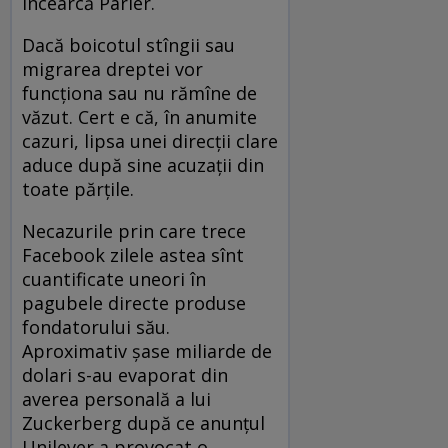
încearcă Parler.
Dacă boicotul stîngii sau
migrarea dreptei vor
funcționa sau nu rămîne de
văzut. Cert e că, în anumite
cazuri, lipsa unei direcții clare
aduce după sine acuzații din
toate părțile.
Necazurile prin care trece
Facebook zilele astea sînt
cuantificate uneori în
pagubele directe produse
fondatorului său.
Aproximativ șase miliarde de
dolari s-au evaporat din
averea personală a lui
Zuckerberg după ce anunțul
Unilever a provocat o