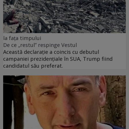
la fața timpului
De ce „restul” respinge Vestul
Această declarație a coincis cu debutul
campaniei prezidențiale în SUA, Trump fiind
candidatul său preferat.