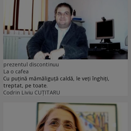
prezentul discontinuu
La o cafea
Cu puţină mămăliguţă caldă, le veţi înghiţi,
treptat, pe toate.
Codrin Liviu CUŢITARU