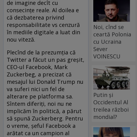
de imagine decît cu
consecințe reale. Al doilea e
că dezbaterea privind
responsabilitate vs cenzură
Noi, cînd se
în mediile digitale a luat din
ceartă Polonia
nou viteză.
cu Ucraina
Sever
Plecînd de la prezumția că
VOINESCU
Twitter a făcut un pas greșit,
CEO-ul Facebook, Mark
Zuckerbeg, a precizat că
mesajul lui Donald Trump nu
va suferi nici un fel de
Putin și
alterare pe platforma sa.
Occidentul Al
Sîntem diferiți, noi nu ne
treilea război
implicăm în politică, a părut
mondial?
să spună Zuckerberg. Pentru
o vreme, șeful Facebook a
arătat ca un campion al