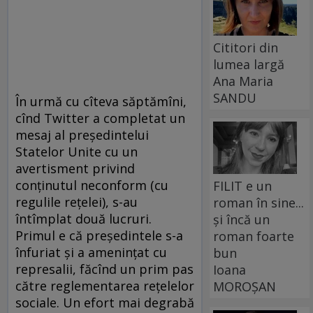
Cititori din
lumea largă
Ana Maria
SANDU
În urmă cu cîteva săptămîni,
cînd Twitter a completat un
mesaj al președintelui
Statelor Unite cu un
avertisment privind
conținutul neconform (cu
FILIT e un
regulile rețelei), s-au
roman în sine...
întîmplat două lucruri.
și încă un
Primul e că președintele s-a
roman foarte
înfuriat și a amenințat cu
bun
represalii, făcînd un prim pas
Ioana
către reglementarea rețelelor
MOROȘAN
sociale. Un efort mai degrabă