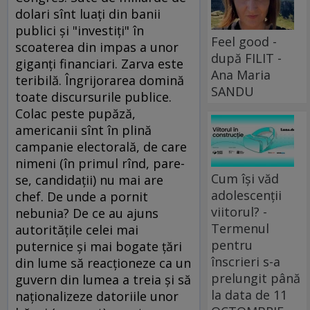
dolari sînt luaţi din banii
publici şi "investiţi" în
Feel good -
scoaterea din impas a unor
după FILIT -
giganţi financiari. Zarva este
Ana Maria
teribilă. Îngrijorarea domină
SANDU
toate discursurile publice.
Colac peste pupăză,
americanii sînt în plină
campanie electorală, de care
nimeni (în primul rînd, pare-
Cum își văd
se, candidaţii) nu mai are
adolescenții
chef. De unde a pornit
viitorul? -
nebunia? De ce au ajuns
Termenul
autorităţile celei mai
pentru
puternice şi mai bogate ţări
înscrieri s-a
din lume să reacţioneze ca un
prelungit până
guvern din lumea a treia şi să
la data de 11
naţionalizeze datoriile unor