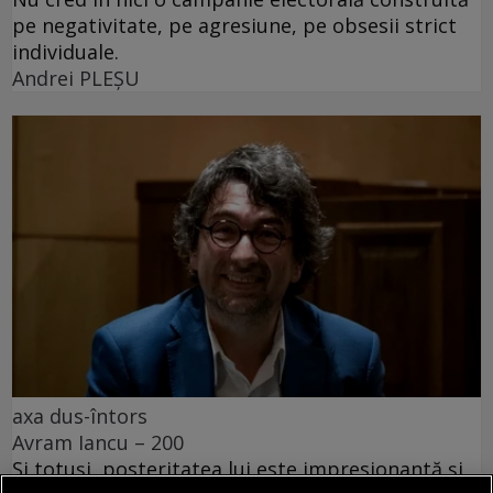
pe negativitate, pe agresiune, pe obsesii strict
individuale.
Andrei PLEŞU
axa dus-întors
Avram Iancu – 200
Și totuși, posteritatea lui este impresionantă și