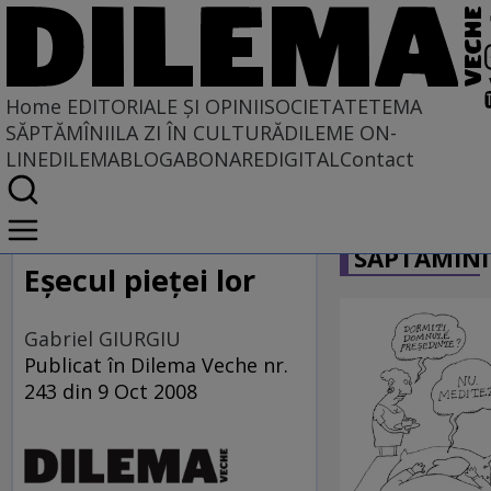
Home
EDITORIALE ȘI OPINII
SOCIETATE
TEMA
SĂPTĂMÎNII
LA ZI ÎN CULTURĂ
DILEME ON-
LINE
DILEMABLOG
ABONARE
DIGITAL
Contact
Home
CARICATU
EDITORIALE ȘI OPINII
SĂPTĂMÎNI
PE CE LUME TRĂIM
Eşecul pieţei lor
Gabriel GIURGIU
Publicat în Dilema Veche nr.
243 din 9 Oct 2008