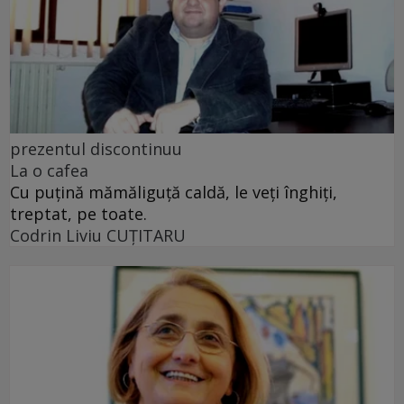
prezentul discontinuu
La o cafea
Cu puţină mămăliguţă caldă, le veţi înghiţi,
treptat, pe toate.
Codrin Liviu CUŢITARU