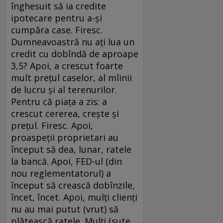
înghesuit să ia credite
ipotecare pentru a-şi
cumpăra case. Firesc.
Dumneavoastră nu aţi lua un
credit cu dobîndă de aproape
3,5? Apoi, a crescut foarte
mult preţul caselor, al mîinii
de lucru şi al terenurilor.
Pentru că piaţa a zis: a
crescut cererea, creşte şi
preţul. Firesc. Apoi,
proaspeţii proprietari au
început să dea, lunar, ratele
la bancă. Apoi, FED-ul (din
nou reglementatorul) a
început să crească dobînzile,
încet, încet. Apoi, mulţi clienţi
nu au mai putut (vrut) să
plătească ratele. Mulţi (sute