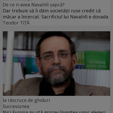
De ce n-avea Navalnîi șapcă?
Dar trebuie să îi dăm societății ruse credit că
măcar a încercat. Sacrificiul lui Navalnîi e dovada.
Teodor TIŢĂ
la răscruce de gînduri
Succesiunea
Nici Europa nu stă grozav înaintea unor alegeri