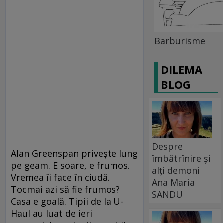
Barburisme
DILEMA
BLOG
Despre
Alan Greenspan priveşte lung
îmbătrînire și
pe geam. E soare, e frumos.
alți demoni
Vremea îi face în ciudă.
Ana Maria
Tocmai azi să fie frumos?
SANDU
Casa e goală. Tipii de la U-
Haul au luat de ieri