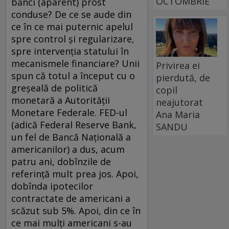
OCTOMBRIE
bănci (aparent) prost
conduse? De ce se aude din
ce în ce mai puternic apelul
spre control şi regularizare,
spre intervenţia statului în
mecanismele financiare? Unii
Privirea ei
spun că totul a început cu o
pierdută, de
greşeală de politică
copil
monetară a Autorităţii
neajutorat
Monetare Federale. FED-ul
Ana Maria
(adică Federal Reserve Bank,
SANDU
un fel de Bancă Naţională a
americanilor) a dus, acum
patru ani, dobînzile de
referinţă mult prea jos. Apoi,
dobînda ipotecilor
contractate de americani a
scăzut sub 5%. Apoi, din ce în
ce mai mulţi americani s-au