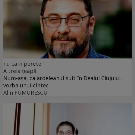
nu ca-n perete
A treia țeapă
Num-așa, ca ardeleanul suit în Dealul Clujului,
vorba unui cîntec.
Alin FUMURESCU