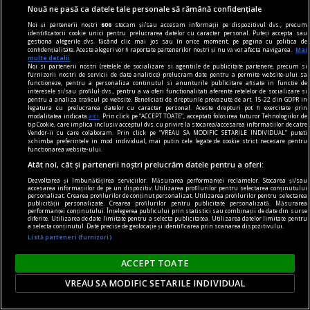
oricine mai simte românește nu poate să nu
Nouă ne pasă ca datele tale personale să rămână confidențiale
simtă o înaltă emoție gîndindu-se la el.
Noi și partenerii noștri
606
stocăm și/sau accesăm informații pe dispozitivul dvs., precum
Sever VOINESCU
identificatorii cookie unici pentru prelucrarea datelor cu caracter personal. Puteți accepta sau
gestiona alegerile dvs. făcând clic mai jos sau în orice moment, pe pagina cu politica de
confidențialitate. Aceste alegeri vor fi raportate partenerilor noștri și nu vă vor afecta navigarea.
Mai
multe detalii
Noi si partenerii nostri (retelele de socializare si agentiile de publicitate partenere, precum si
furnizorii nostri de servicii de date analitice) prelucram date pentru a permite website-ului sa
functioneze, pentru a personaliza continutul si anunturile publicitare afisate in functie de
interesele si/sau profilul dvs., pentru a va oferi functionalitati aferente retelelor de socializare si
pentru a analiza traficul pe website. Beneficiati de drepturile prevazute de art. 15-22 din GDPR in
legatura cu prelucrarea datelor cu caracter personal. Aceste drepturi pot fi exercitate prin
modalitatea indicata
aici
. Prin click pe “ACCEPT TOATE”, acceptati folosirea tuturor Tehnologiilor de
tip Cookie, care implica inclusiv acceptul dvs. cu privire la stocarea/accesarea informatiilor de catre
Vendor-ii cu care colaboram. Prin click pe “VREAU SA MODIFIC SETARILE INDIVIDUAL” puteti
schimba preferintele in mod individual, mai putin cele legate de cookie strict necesare pentru
functionarea website-ului.
Atât noi, cât și partenerii noștri prelucrăm datele pentru a oferi:
Dezvoltarea și îmbunătățirea serviciilor. Măsurarea performanței reclamelor. Stocarea și/sau
accesarea informațiilor de pe un dispozitiv. Utilizarea profilurilor pentru selectarea conținutului
personalizat. Crearea profilurilor de conținut personalizat. Utilizarea profilurilor pentru selectarea
publicității personalizate. Crearea profilurilor pentru publicitate personalizată. Măsurarea
performanței conținutului. Înțelegerea publicului prin statistici sau combinații de date din surse
diferite. Utilizarea de date limitate pentru a selecta publicitatea. Utilizarea datelor limitate pentru
a selecta conținutul. Date precise de geolocație și identificarea prin scanarea dispozitivului.
Listă parteneri (furnizori)
accent pe istorie
Lech Walesa, din istorie și din prezent
ACCEPT TOATE
Stocul pare limitat, istoria continuă.
VREAU SA MODIFIC SETARILE INDIVIDUAL
Mihaela SIMINA