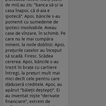
de mii) au zis: "banca să-şi ia
casa înapoi, că d-aia e
ipotecă". Apoi, băncile s-au
pomenit cu sumedenie de
ipoteci insolvabile. Aveau
case de vînzare, în schimb. Pe
care nu le mai cumpăra
nimeni, la noile dobînzi. Apoi,
preţurile caselor au început
să scadă. Firesc. Scădea
cererea. Apoi, băncile s-au
trezit în braţe cu cartiere
întregi, la preţuri mult mai
mici decît cele pentru care
dăduseră creditele. Apoi, au
apărut "băieţii deştepţi". Ei
au inventat nişte "derivate
financiare", extrem de