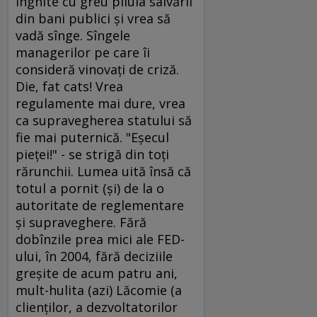
înghite cu greu pilula salvării
din bani publici şi vrea să
vadă sînge. Sîngele
managerilor pe care îi
consideră vinovaţi de criză.
Die, fat cats! Vrea
regulamente mai dure, vrea
ca supravegherea statului să
fie mai puternică. "Eşecul
pieţei!" - se strigă din toţi
rărunchii. Lumea uită însă că
totul a pornit (şi) de la o
autoritate de reglementare
şi supraveghere. Fără
dobînzile prea mici ale FED-
ului, în 2004, fără deciziile
greşite de acum patru ani,
mult-hulita (azi) Lăcomie (a
clienţilor, a dezvoltatorilor