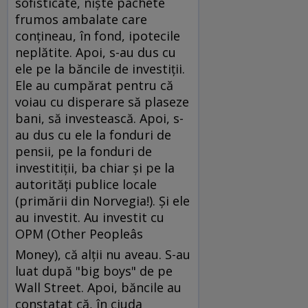
sofisticate, nişte pachete
frumos ambalate care
conţineau, în fond, ipotecile
neplătite. Apoi, s-au dus cu
ele pe la băncile de investiţii.
Ele au cumpărat pentru că
voiau cu disperare să plaseze
bani, să investească. Apoi, s-
au dus cu ele la fonduri de
pensii, pe la fonduri de
investitiţii, ba chiar şi pe la
autorităţi publice locale
(primării din Norvegia!). Şi ele
au investit. Au investit cu
OPM (Other Peopleâs
Money), că alţii nu aveau. S-au
luat după "big boys" de pe
Wall Street. Apoi, băncile au
constatat că, în ciuda