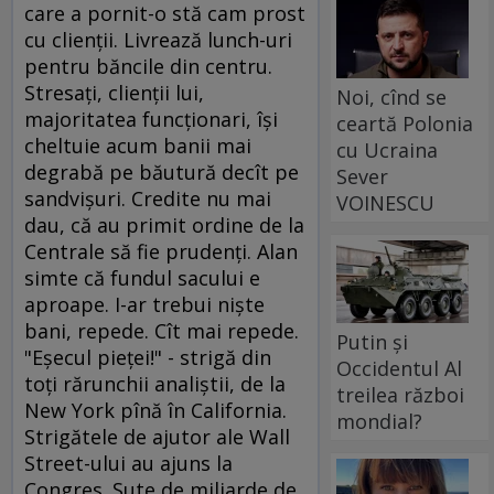
care a pornit-o stă cam prost
cu clienţii. Livrează lunch-uri
pentru băncile din centru.
Stresaţi, clienţii lui,
Noi, cînd se
majoritatea funcţionari, îşi
ceartă Polonia
cheltuie acum banii mai
cu Ucraina
degrabă pe băutură decît pe
Sever
sandvişuri. Credite nu mai
VOINESCU
dau, că au primit ordine de la
Centrale să fie prudenţi. Alan
simte că fundul sacului e
aproape. I-ar trebui nişte
bani, repede. Cît mai repede.
Putin și
"Eşecul pieţei!" - strigă din
Occidentul Al
toţi rărunchii analiştii, de la
treilea război
New York pînă în California.
mondial?
Strigătele de ajutor ale Wall
Street-ului au ajuns la
Congres. Sute de miliarde de