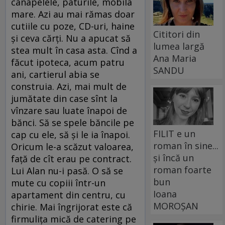
canapelele, paturile, mobila
mare. Azi au mai rămas doar
cutiile cu poze, CD-uri, haine
Cititori din
şi ceva cărţi. Nu a apucat să
lumea largă
stea mult în casa asta. Cînd a
Ana Maria
făcut ipoteca, acum patru
SANDU
ani, cartierul abia se
construia. Azi, mai mult de
jumătate din case sînt la
vînzare sau luate înapoi de
bănci. Să se spele băncile pe
FILIT e un
cap cu ele, să şi le ia înapoi.
roman în sine...
Oricum le-a scăzut valoarea,
și încă un
faţă de cît erau pe contract.
roman foarte
Lui Alan nu-i pasă. O să se
bun
mute cu copiii într-un
Ioana
apartament din centru, cu
MOROȘAN
chirie. Mai îngrijorat este că
firmuliţa mică de catering pe