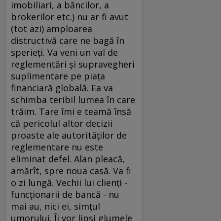
imobiliari, a băncilor, a
brokerilor etc.) nu ar fi avut
(tot azi) amploarea
distructivă care ne bagă în
sperieţi. Va veni un val de
reglementări şi supravegheri
suplimentare pe piaţa
financiară globală. Ea va
schimba teribil lumea în care
trăim. Tare îmi e teamă însă
că pericolul altor decizii
proaste ale autorităţilor de
reglementare nu este
eliminat defel. Alan pleacă,
amărît, spre noua casă. Va fi
o zi lungă. Vechii lui clienţi -
funcţionarii de bancă - nu
mai au, nici ei, simţul
umorului. Îi vor lipsi glumele