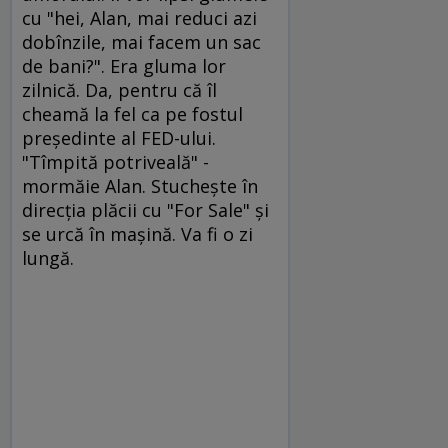
cu "hei, Alan, mai reduci azi
dobînzile, mai facem un sac
de bani?". Era gluma lor
zilnică. Da, pentru că îl
cheamă la fel ca pe fostul
preşedinte al FED-ului.
"Tîmpită potriveală" -
mormăie Alan. Stucheşte în
direcţia plăcii cu "For Sale" şi
se urcă în maşină. Va fi o zi
lungă.