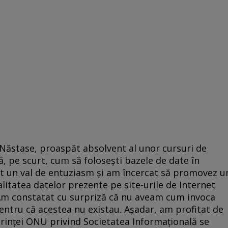
 Năstase, proaspăt absolvent al unor cursuri de
 pe scurt, cum să foloseşti bazele de date în
at un val de entuziasm şi am încercat să promovez u
calitatea datelor prezente pe site-urile de Internet
. Am constatat cu surpriză că nu aveam cum invoca
entru că acestea nu existau. Aşadar, am profitat de
erinţei ONU privind Societatea Informaţională se