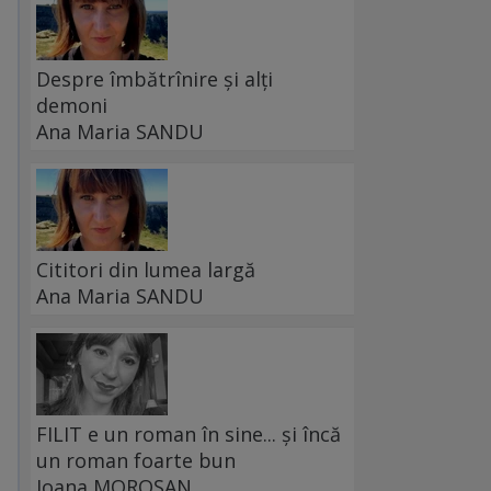
Despre îmbătrînire și alți
demoni
Ana Maria SANDU
Cititori din lumea largă
Ana Maria SANDU
FILIT e un roman în sine... și încă
un roman foarte bun
Ioana MOROȘAN