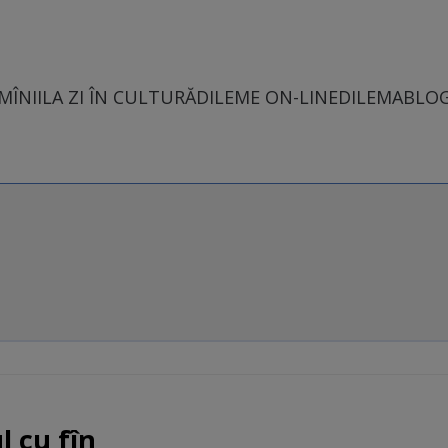
MÎNII
LA ZI ÎN CULTURĂ
DILEME ON-LINE
DILEMABLO
l cu fîn