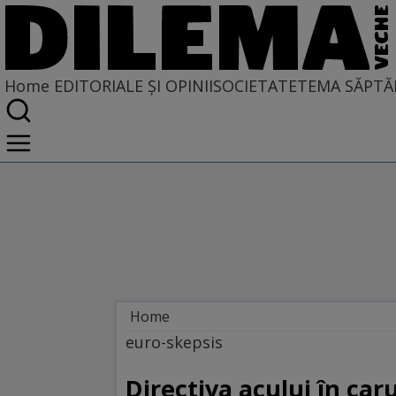
Home
EDITORIALE ȘI OPINII
SOCIETATE
TEMA SĂPTĂ
Home
EDITORIALE ȘI OPINII
euro-skepsis
PE CE LUME TRĂIM
Directiva acului în caru