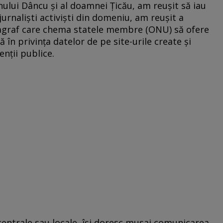
nului Dâncu şi al doamnei Ţicău, am reuşit să iau
jurnalişti activişti din domeniu, am reuşit a
aragraf care chema statele membre (ONU) să ofere
 în privinţa datelor de pe site-urile create şi
enţii publice.
e centrale sau locale, îşi doresc musai comunicarea.