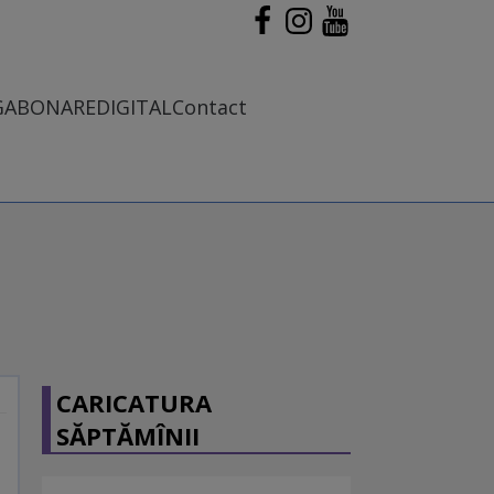
G
ABONARE
DIGITAL
Contact
CARICATURA
SĂPTĂMÎNII