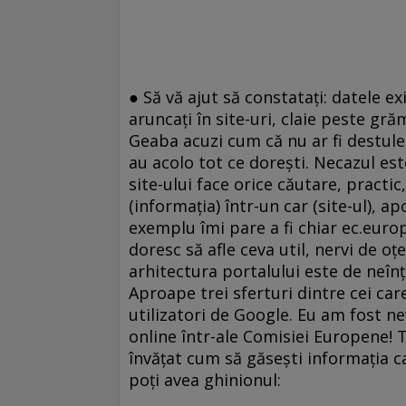
● Să vă ajut să constataţi: datele ex
aruncaţi în site-uri, claie peste grăm
Geaba acuzi cum că nu ar fi destule 
au acolo tot ce doreşti. Necazul es
site-ului face orice căutare, practic
(informaţia) într-un car (site-ul), a
exemplu îmi pare a fi chiar ec.euro
doresc să afle ceva util, nervi de oţ
arhitectura portalului este de neînţ
Aproape trei sferturi dintre cei care
utilizatori de Google. Eu am fost n
online într-ale Comisiei Europene! T
învăţat cum să găseşti informaţia car
poţi avea ghinionul: