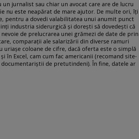
ru un jurnalist sau chiar un avocat care are de lucru
e nu este neapărat de mare ajutor. De multe ori, îţi
e, pentru a dovedi valabilitatea unui anumit punct
nţi industria siderurgică şi doreşti să dovedeşti că
ai nevoie de prelucrarea unei grămezi de date de prin
are, comparaţii ale salarizării din diverse ramuri
cu uriaşe coloane de cifre, dacă oferta este o simplă
ie şi în Excel, cam cum fac americanii (recomand site-
 documentariştii de pretutindeni). În fine, datele ar