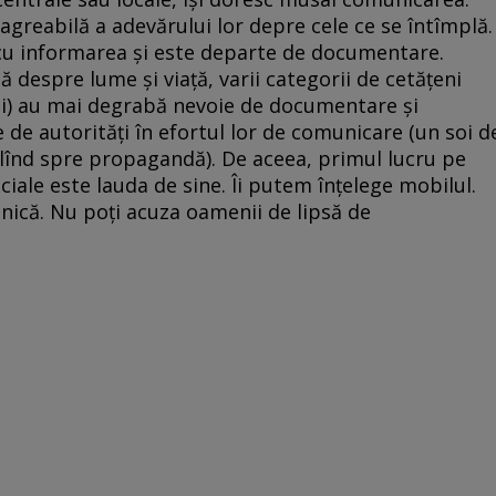
agreabilă a adevărului lor depre cele ce se întîmplă.
cu informarea şi este departe de documentare.
ă despre lume şi viaţă, varii categorii de cetăţeni
işti) au mai degrabă nevoie de documentare şi
 de autorităţi în efortul lor de comunicare (un soi d
blînd spre propagandă). De aceea, primul lucru pe
ficiale este lauda de sine. Îi putem înţelege mobilul.
elnică. Nu poţi acuza oamenii de lipsă de