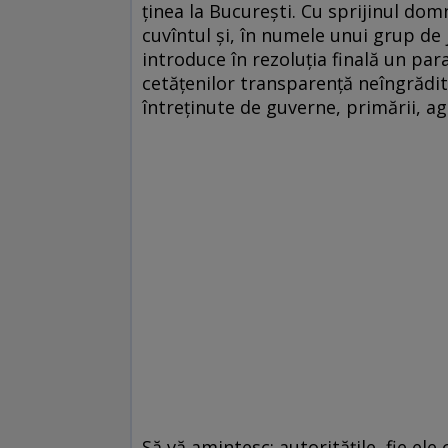
ţinea la Bucureşti. Cu sprijinul dom
cuvîntul şi, în numele unui grup de 
introduce în rezoluţia finală un p
cetăţenilor transparenţă neîngrădită
întreţinute de guverne, primării, ag
Să vă amintesc: autorităţile, fie el