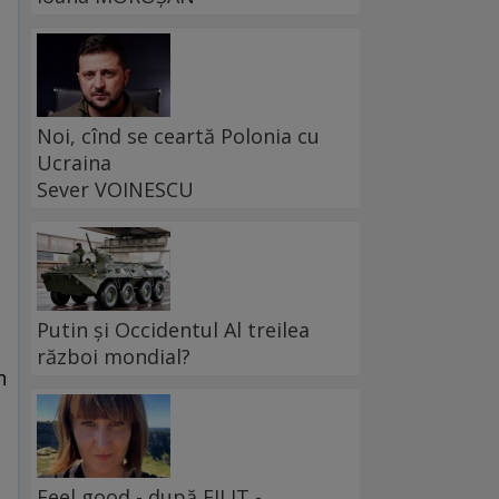
Noi, cînd se ceartă Polonia cu
Ucraina
Sever VOINESCU
Putin și Occidentul Al treilea
război mondial?
n
Feel good - după FILIT -