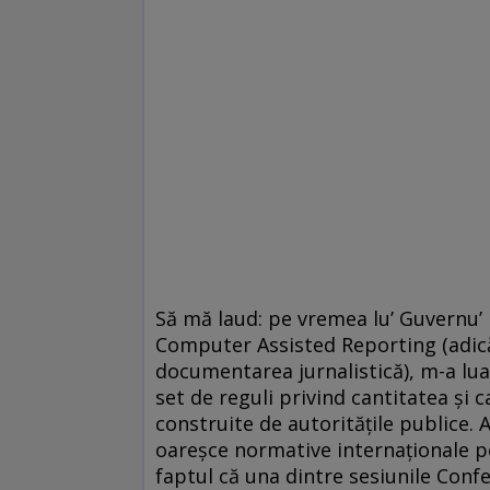
Să mă laud: pe vremea lu’ Guvernu’
Computer Assisted Reporting (adică,
documentarea jurnalistică), m-a lu
set de reguli privind cantitatea şi 
construite de autorităţile publice
oareşce normative internaţionale p
faptul că una dintre sesiunile Conf