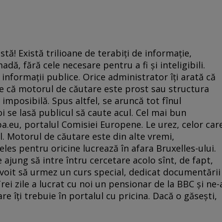
istă! Există trilioane de terabiţi de informaţie,
adă, fără cele necesare pentru a fi şi inteligibili.
informaţii publice. Orice administrator îţi arată că
te că motorul de căutare este prost sau structura
, imposibilă. Spus altfel, se aruncă tot fînul
poi se lasă publicul să caute acul. Cel mai bun
pa.eu, portalul Comisiei Europene. Le urez, celor car
el. Motorul de căutare este din alte vremi,
eles pentru oricine lucrează în afara Bruxelles-ului.
 ajung să intre întru cercetare acolo sînt, de fapt,
evoit să urmez un curs special, dedicat documentării
rei zile a lucrat cu noi un pensionar de la BBC şi ne-
e îţi trebuie în portalul cu pricina. Dacă o găseşti,