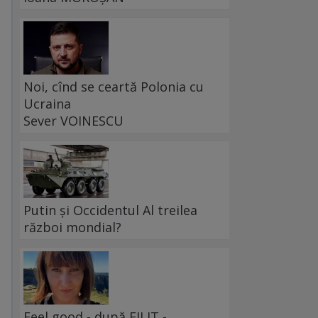
Noi, cînd se ceartă Polonia cu
Ucraina
Sever VOINESCU
Putin și Occidentul Al treilea
război mondial?
Feel good - după FILIT -