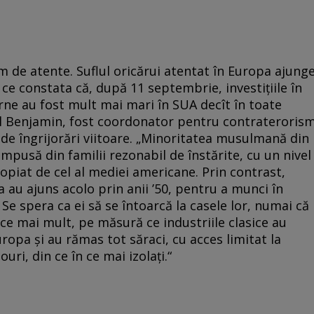
m de atente. Suflul oricărui atentat în Europa ajung
 ce constata că, după 11 septembrie, investițiile în
rne au fost mult mai mari în SUA decît în toate
el Benjamin, fost coordonator pentru contrateroris
 de îngrijorări viitoare. „Minoritatea musulmană din
mpusă din familii rezonabil de înstărite, cu un nivel
propiat de cel al mediei americane. Prin contrast,
au ajuns acolo prin anii ’50, pentru a munci în
 Se spera ca ei să se întoarcă la casele lor, numai că
n ce mai mult, pe măsură ce industriile clasice au
Europa și au rămas tot săraci, cu acces limitat la
uri, din ce în ce mai izolați.“