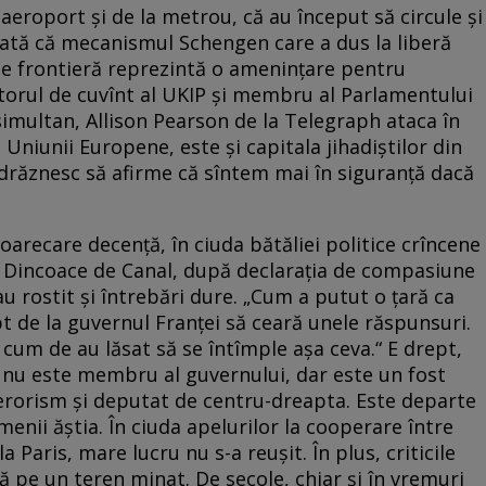
 aeroport și de la metrou, că au început să circule și
 arată că mecanismul Schengen care a dus la liberă
i de frontieră reprezintă o amenințare pentru
torul de cuvînt al UKIP și membru al Parlamentului
multan, Allison Pearson de la Telegraph ataca în
a Uniunii Europene, este și capitala jihadiștilor din
îndrăznesc să afirme că sîntem mai în siguranță dacă
 oarecare decență, în ciuda bătăliei politice crîncene
e. Dincoace de Canal, după declarația de compasiune
au rostit și întrebări dure. „Cum a putut o țară ca
pt de la guvernul Franței să ceară unele răspunsuri.
 cum de au lăsat să se întîmple așa ceva.“ E drept,
, nu este membru al guvernului, dar este un fost
terorism și deputat de centru-dreapta. Este departe
menii ăștia. În ciuda apelurilor la cooperare între
Paris, mare lucru nu s-a reușit. În plus, criticile
că pe un teren minat. De secole, chiar și în vremuri