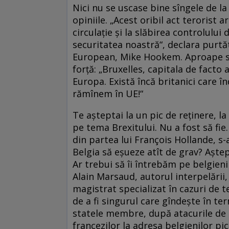
Nici nu se uscase bine sîngele de la
opiniile. „Acest oribil act terorist
circulație și la slăbirea controlulu
securitatea noastră“, declara purtă
European, Mike Hookem. Aproape si
forță: „Bruxelles, capitala de facto 
Europa. Există încă britanici care 
rămînem în UE!“
Te așteptai la un pic de reținere, la
pe tema Brexitului. Nu a fost să fi
din partea lui François Hollande, s-
Belgia să eșueze atît de grav? Aște
Ar trebui să îi întrebăm pe belgieni
Alain Marsaud, autorul interpelării
magistrat specializat în cazuri de 
de a fi singurul care gîndește în ter
statele membre, după atacurile de la 
francezilor la adresa belgienilor pi