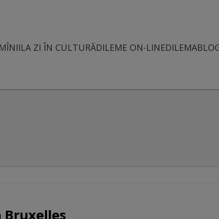
MÎNII
LA ZI ÎN CULTURĂ
DILEME ON-LINE
DILEMABLO
 Bruxelles