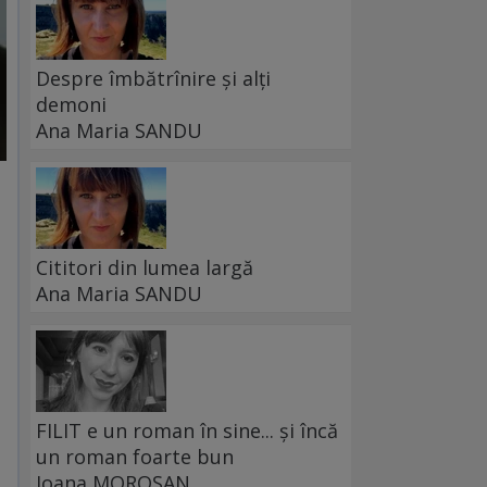
Despre îmbătrînire și alți
demoni
Ana Maria SANDU
Cititori din lumea largă
Ana Maria SANDU
FILIT e un roman în sine... și încă
un roman foarte bun
Ioana MOROȘAN