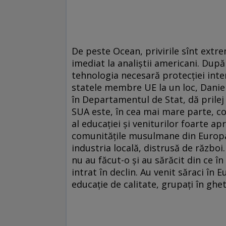
De peste Ocean, privirile sînt extre
imediat la analiștii americani. După
tehnologia necesară protecției inte
statele membre UE la un loc, Dani
în Departamentul de Stat, dă prilej
SUA este, în cea mai mare parte, co
al educației și veniturilor foarte a
comunitățile musulmane din Europa 
industria locală, distrusă de război.
nu au făcut-o și au sărăcit din ce î
intrat în declin. Au venit săraci în 
educație de calitate, grupați în gheto