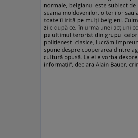
normale, belgianul este subiect de
seama moldovenilor, oltenilor sau a
toate îi irită pe mulți belgieni. Cul
zile după ce, în urma unei acțiuni c
pe ultimul terorist din grupul celor
polițienești clasice, lucrăm împreun
spune despre cooperarea dintre agen
cultură opusă. La ei e vorba despr
informații“, declara Alain Bauer, cri