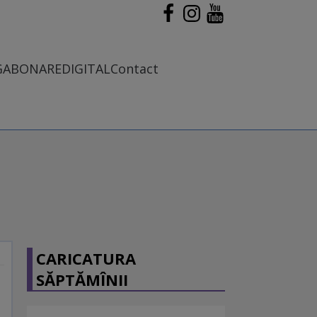
G
ABONARE
DIGITAL
Contact
CARICATURA
SĂPTĂMÎNII