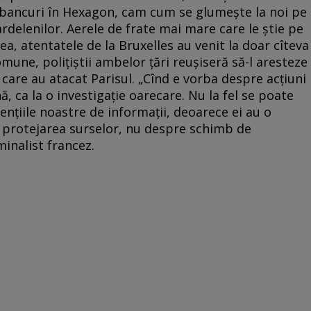
 bancuri în Hexagon, cam cum se glumește la noi pe
rdelenilor. Aerele de frate mai mare care le știe pe
mea, atentatele de la Bruxelles au venit la doar cîteva
omune, polițiștii ambelor țări reușiseră să-l aresteze
 care au atacat Parisul. „Cînd e vorba despre acțiuni
ă, ca la o investigație oarecare. Nu la fel se poate
țiile noastre de informații, deoarece ei au o
e protejarea surselor, nu despre schimb de
minalist francez.