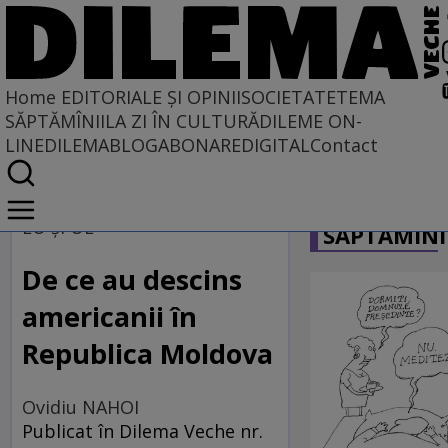
Home
EDITORIALE ȘI OPINII
SOCIETATE
TEMA
SĂPTĂMÎNII
LA ZI ÎN CULTURĂ
DILEME ON-
LINE
DILEMABLOG
ABONARE
DIGITAL
Contact
Home
CARICATU
EDITORIALE ȘI OPINII
EU și UE
SĂPTĂMÎNI
PE CE LUME TRĂIM
De ce au descins
americanii în
Republica Moldova
Ovidiu NAHOI
Publicat în Dilema Veche nr.