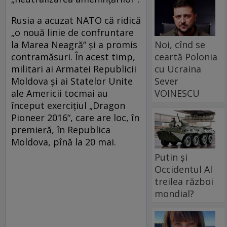
Rusia a acuzat NATO că ridică
„o nouă linie de confruntare
Noi, cînd se
la Marea Neagră“ și a promis
ceartă Polonia
contramăsuri. În acest timp,
cu Ucraina
militari ai Armatei Republicii
Sever
Moldova și ai Statelor Unite
VOINESCU
ale Americii tocmai au
început exerciţiul „Dragon
Pioneer 2016“, care are loc, în
premieră, în Republica
Moldova, pînă la 20 mai.
Putin și
Occidentul Al
treilea război
mondial?