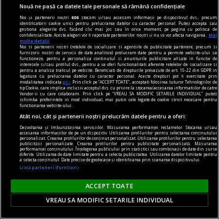
Nouă ne pasă ca datele tale personale să rămână confidențiale
Noi și partenerii noștri
606
stocăm și/sau accesăm informații pe dispozitivul dvs., precum
identificatorii cookie unici pentru prelucrarea datelor cu caracter personal. Puteți accepta sau
gestiona alegerile dvs. făcând clic mai jos sau în orice moment, pe pagina cu politica de
confidențialitate. Aceste alegeri vor fi raportate partenerilor noștri și nu vă vor afecta navigarea.
Mai
multe detalii
Noi si partenerii nostri (retelele de socializare si agentiile de publicitate partenere, precum si
furnizorii nostri de servicii de date analitice) prelucram date pentru a permite website-ului sa
functioneze, pentru a personaliza continutul si anunturile publicitare afisate in functie de
interesele si/sau profilul dvs., pentru a va oferi functionalitati aferente retelelor de socializare si
pentru a analiza traficul pe website. Beneficiati de drepturile prevazute de art. 15-22 din GDPR in
legatura cu prelucrarea datelor cu caracter personal. Aceste drepturi pot fi exercitate prin
modalitatea indicata
aici
. Prin click pe “ACCEPT TOATE”, acceptati folosirea tuturor Tehnologiilor de
tip Cookie, care implica inclusiv acceptul dvs. cu privire la stocarea/accesarea informatiilor de catre
Vendor-ii cu care colaboram. Prin click pe “VREAU SA MODIFIC SETARILE INDIVIDUAL” puteti
schimba preferintele in mod individual, mai putin cele legate de cookie strict necesare pentru
functionarea website-ului.
Atât noi, cât și partenerii noștri prelucrăm datele pentru a oferi:
sfaturi
Dezvoltarea și îmbunătățirea serviciilor. Măsurarea performanței reclamelor. Stocarea și/sau
accesarea informațiilor de pe un dispozitiv. Utilizarea profilurilor pentru selectarea conținutului
Cum să îți pregătești câinele pentru călătorii: 6
personalizat. Crearea profilurilor de conținut personalizat. Utilizarea profilurilor pentru selectarea
publicității personalizate. Crearea profilurilor pentru publicitate personalizată. Măsurarea
sfaturi pentru o vacanță fără probleme
performanței conținutului. Înțelegerea publicului prin statistici sau combinații de date din surse
diferite. Utilizarea de date limitate pentru a selecta publicitatea. Utilizarea datelor limitate pentru
Te pregătești să pleci în prima vacanță alături de
a selecta conținutul. Date precise de geolocație și identificarea prin scanarea dispozitivului.
Listă parteneri (furnizori)
câinele tău? Experiența de a pleca într-o călătorie
cu cel mai bun prieten al tău poate fi una
ACCEPT TOATE
inedită, care te va încărca cu amintiri plăcute.
VREAU SA MODIFIC SETARILE INDIVIDUAL