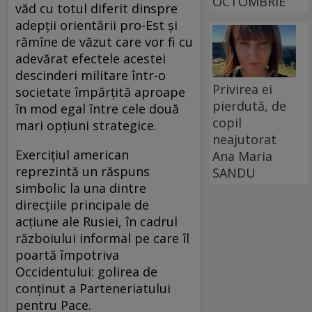
OCTOMBRIE
văd cu totul diferit dinspre
adepții orientării pro-Est și
rămîne de văzut care vor fi cu
adevărat efectele acestei
descinderi militare într-o
Privirea ei
societate împărțită aproape
pierdută, de
în mod egal între cele două
copil
mari opțiuni strategice.
neajutorat
Exercițiul american
Ana Maria
reprezintă un răspuns
SANDU
simbolic la una dintre
direcțiile principale de
acțiune ale Rusiei, în cadrul
războiului informal pe care îl
poartă împotriva
Occidentului: golirea de
conținut a Parteneriatului
pentru Pace.