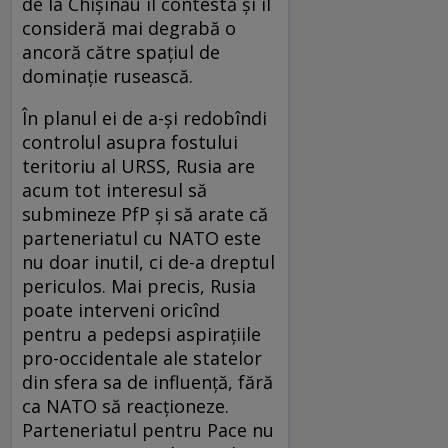
de la Chișinău îl contestă și îl
consideră mai degrabă o
ancoră către spațiul de
dominație rusească.
În planul ei de a-și redobîndi
controlul asupra fostului
teritoriu al URSS, Rusia are
acum tot interesul să
submineze PfP și să arate că
parteneriatul cu NATO este
nu doar inutil, ci de-a dreptul
periculos. Mai precis, Rusia
poate interveni oricînd
pentru a pedepsi aspirațiile
pro-occidentale ale statelor
din sfera sa de influență, fără
ca NATO să reacționeze.
Parteneriatul pentru Pace nu