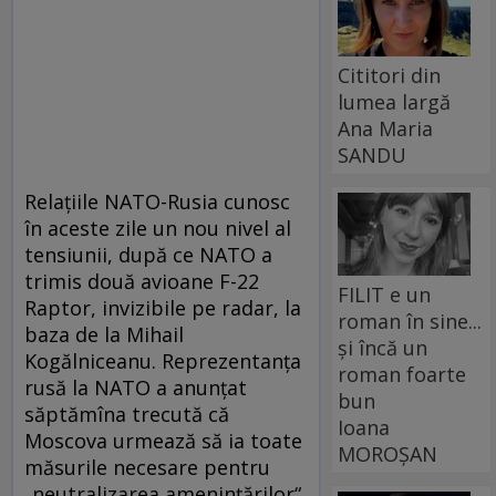
Cititori din
lumea largă
Ana Maria
SANDU
Relațiile NATO-Rusia cunosc
în aceste zile un nou nivel al
tensiunii, după ce NATO a
trimis două avioane F-22
FILIT e un
Raptor, invizibile pe radar, la
roman în sine...
baza de la Mihail
și încă un
Kogălniceanu. Reprezentanţa
roman foarte
rusă la NATO a anunțat
bun
săptămîna trecută că
Ioana
Moscova urmează să ia toate
MOROȘAN
măsurile necesare pentru
„neutralizarea ameninţărilor“.