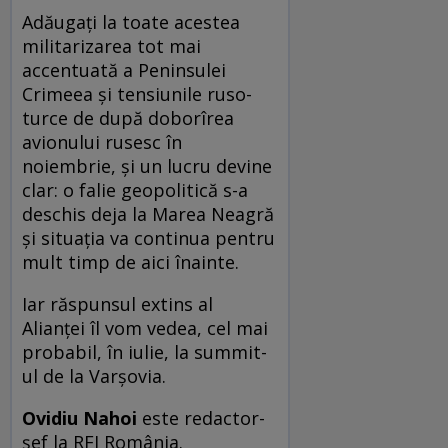
Adăugați la toate acestea
militarizarea tot mai
accentuată a Peninsulei
Crimeea și tensiunile ruso-
turce de după doborîrea
avionului rusesc în
noiembrie, și un lucru devine
clar: o falie geopolitică s-a
deschis deja la Marea Neagră
și situația va continua pentru
mult timp de aici înainte.
Iar răspunsul extins al
Alianței îl vom vedea, cel mai
probabil, în iulie, la summit-
ul de la Varșovia.
Ovidiu Nahoi
este redactor-
șef la RFI România.