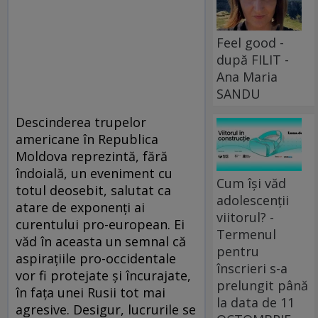
Feel good -
după FILIT -
Ana Maria
SANDU
Descinderea trupelor
americane în Republica
Moldova reprezintă, fără
îndoială, un eveniment cu
Cum își văd
totul deosebit, salutat ca
adolescenții
atare de exponenți ai
viitorul? -
curentului pro-european. Ei
Termenul
văd în aceasta un semnal că
pentru
aspirațiile pro-occidentale
înscrieri s-a
vor fi protejate și încurajate,
prelungit până
în fața unei Rusii tot mai
la data de 11
agresive. Desigur, lucrurile se