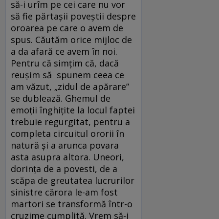
să-i urîm pe cei care nu vor
să fie părtașii poveștii despre
oroarea pe care o avem de
spus. Căutăm orice mijloc de
a da afară ce avem în noi.
Pentru că simțim că, dacă
reușim să spunem ceea ce
am văzut, „zidul de apărare”
se dublează. Ghemul de
emoții înghițite la locul faptei
trebuie regurgitat, pentru a
completa circuitul ororii în
natură și a arunca povara
asta asupra altora. Uneori,
dorința de a povesti, de a
scăpa de greutatea lucrurilor
sinistre cărora le-am fost
martori se transformă într-o
cruzime cumplită. Vrem să-i