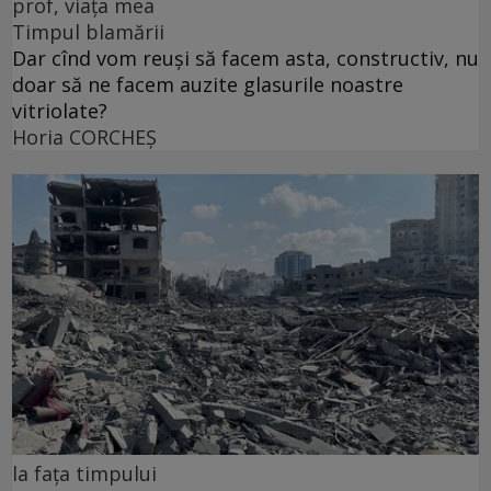
prof, viața mea
Timpul blamării
Dar cînd vom reuși să facem asta, constructiv, nu
doar să ne facem auzite glasurile noastre
vitriolate?
Horia CORCHEŞ
la fața timpului