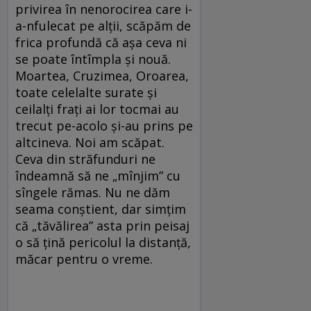
privirea în nenorocirea care i-
a-nfulecat pe alții, scăpăm de
frica profundă că așa ceva ni
se poate întîmpla și nouă.
Moartea, Cruzimea, Oroarea,
toate celelalte surate și
ceilalți frați ai lor tocmai au
trecut pe-acolo și-au prins pe
altcineva. Noi am scăpat.
Ceva din străfunduri ne
îndeamnă să ne „mînjim” cu
sîngele rămas. Nu ne dăm
seama conștient, dar simțim
că „tăvălirea” asta prin peisaj
o să țină pericolul la distanță,
măcar pentru o vreme.