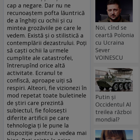
cap a negare. Dar nu ne
recunoaștem pofta lăuntrică
de a înghiți cu ochii și cu
Noi, cînd se
mintea grozăviile pe care le
ceartă Polonia
vedem. Există și o stilistică a
cu Ucraina
contemplării dezastrului. Poți
Sever
să caști ochii la urmele
VOINESCU
cumplite ale catastrofei,
întrerupînd orice altă
activitate. Ecranul te
confiscă, aproape uiți să
respiri. Alteori, fie vizionezi în
mod repetat toate buletinele
Putin și
de știri care prezintă
Occidentul Al
subiectul, fie folosești
treilea război
diferite artificii pe care
mondial?
tehnologia ți le pune la
dispoziție pentru a vedea mai