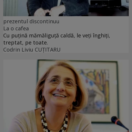
prezentul discontinuu
La o cafea
Cu puţină mămăliguţă caldă, le veţi înghiţi,
treptat, pe toate.
Codrin Liviu CUŢITARU