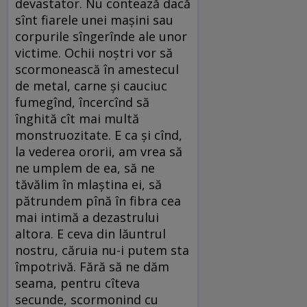
devastator. Nu contează dacă
sînt fiarele unei mașini sau
corpurile sîngerînde ale unor
victime. Ochii noștri vor să
scormonească în amestecul
de metal, carne și cauciuc
fumegînd, încercînd să
înghită cît mai multă
monstruozitate. E ca și cînd,
la vederea ororii, am vrea să
ne umplem de ea, să ne
tăvălim în mlaștina ei, să
pătrundem pînă în fibra cea
mai intimă a dezastrului
altora. E ceva din lăuntrul
nostru, căruia nu-i putem sta
împotrivă. Fără să ne dăm
seama, pentru cîteva
secunde, scormonind cu