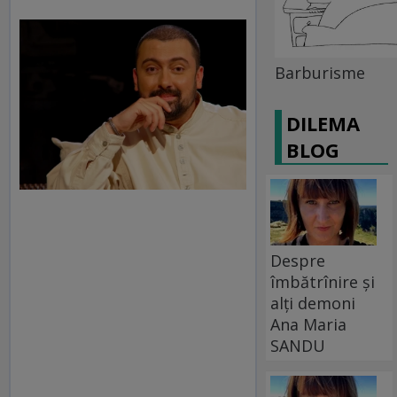
Barburisme
DILEMA
BLOG
Despre
îmbătrînire și
alți demoni
Ana Maria
SANDU