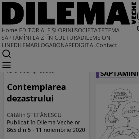
Home
EDITORIALE ȘI OPINII
SOCIETATE
TEMA
SĂPTĂMÎNII
LA ZI ÎN CULTURĂ
DILEME ON-
LINE
DILEMABLOG
ABONARE
DIGITAL
Contact
Home
CARICATU
EDITORIALE ȘI OPINII
fără doar şi coate
SĂPTĂMÎNI
PE CE LUME TRĂIM
Contemplarea
dezastrului
Cătălin ŞTEFĂNESCU
Publicat în Dilema Veche nr.
865 din 5 - 11 noiembrie 2020