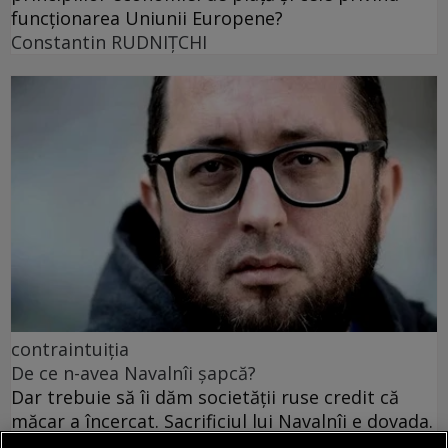
funcționarea Uniunii Europene?
Constantin RUDNIŢCHI
contraintuiția
De ce n-avea Navalnîi șapcă?
Dar trebuie să îi dăm societății ruse credit că
măcar a încercat. Sacrificiul lui Navalnîi e dovada.
Teodor TIŢĂ