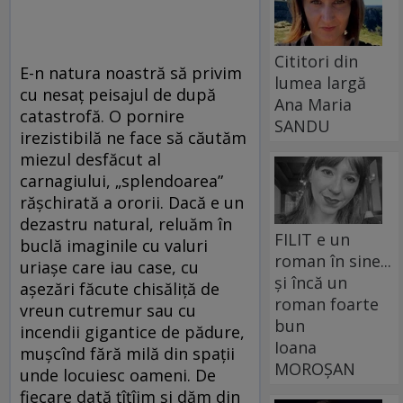
Cititori din
E-n natura noastră să privim
lumea largă
cu nesaț peisajul de după
Ana Maria
catastrofă. O pornire
SANDU
irezistibilă ne face să căutăm
miezul desfăcut al
carnagiului, „splendoarea”
rășchirată a ororii. Dacă e un
dezastru natural, reluăm în
FILIT e un
buclă imaginile cu valuri
roman în sine...
uriașe care iau case, cu
și încă un
așezări făcute chisăliță de
roman foarte
vreun cutremur sau cu
bun
incendii gigantice de pădure,
Ioana
mușcînd fără milă din spații
MOROȘAN
unde locuiesc oameni. De
fiecare dată țîțîim și dăm din