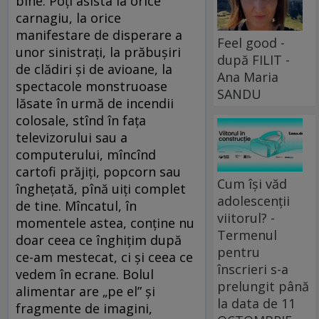
bine. Poți asista la orice
carnagiu, la orice
manifestare de disperare a
Feel good -
unor sinistrați, la prăbușiri
după FILIT -
de clădiri și de avioane, la
Ana Maria
spectacole monstruoase
SANDU
lăsate în urmă de incendii
colosale, stînd în fața
televizorului sau a
computerului, mîncînd
cartofi prăjiți, popcorn sau
Cum își văd
înghețată, pînă uiți complet
adolescenții
de tine. Mîncatul, în
viitorul? -
momentele astea, conține nu
Termenul
doar ceea ce înghițim după
pentru
ce-am mestecat, ci și ceea ce
înscrieri s-a
vedem în ecrane. Bolul
prelungit până
alimentar are „pe el” și
la data de 11
fragmente de imagini,