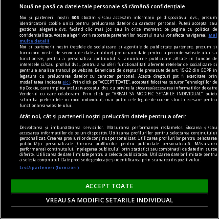
Nouă ne pasă ca datele tale personale să rămână confidențiale
Noi și partenerii noștri
606
stocăm și/sau accesăm informații pe dispozitivul dvs., precum
identificatorii cookie unici pentru prelucrarea datelor cu caracter personal. Puteți accepta sau
gestiona alegerile dvs. făcând clic mai jos sau în orice moment, pe pagina cu politica de
confidențialitate. Aceste alegeri vor fi raportate partenerilor noștri și nu vă vor afecta navigarea.
Mai
multe detalii
Noi si partenerii nostri (retelele de socializare si agentiile de publicitate partenere, precum si
furnizorii nostri de servicii de date analitice) prelucram date pentru a permite website-ului sa
functioneze, pentru a personaliza continutul si anunturile publicitare afisate in functie de
interesele si/sau profilul dvs., pentru a va oferi functionalitati aferente retelelor de socializare si
pentru a analiza traficul pe website. Beneficiati de drepturile prevazute de art. 15-22 din GDPR in
legatura cu prelucrarea datelor cu caracter personal. Aceste drepturi pot fi exercitate prin
modalitatea indicata
aici
. Prin click pe “ACCEPT TOATE”, acceptati folosirea tuturor Tehnologiilor de
tip Cookie, care implica inclusiv acceptul dvs. cu privire la stocarea/accesarea informatiilor de catre
Vendor-ii cu care colaboram. Prin click pe “VREAU SA MODIFIC SETARILE INDIVIDUAL” puteti
schimba preferintele in mod individual, mai putin cele legate de cookie strict necesare pentru
functionarea website-ului.
Atât noi, cât și partenerii noștri prelucrăm datele pentru a oferi:
Dezvoltarea și îmbunătățirea serviciilor. Măsurarea performanței reclamelor. Stocarea și/sau
accesarea informațiilor de pe un dispozitiv. Utilizarea profilurilor pentru selectarea conținutului
personalizat. Crearea profilurilor de conținut personalizat. Utilizarea profilurilor pentru selectarea
publicității personalizate. Crearea profilurilor pentru publicitate personalizată. Măsurarea
la răscruce de gînduri
performanței conținutului. Înțelegerea publicului prin statistici sau combinații de date din surse
diferite. Utilizarea de date limitate pentru a selecta publicitatea. Utilizarea datelor limitate pentru
Succesiunea
a selecta conținutul. Date precise de geolocație și identificarea prin scanarea dispozitivului.
Listă parteneri (furnizori)
Nici Europa nu stă grozav înaintea unor alegeri
care pot să împingă în parlamentele europene
ACCEPT TOATE
diferiți demagogi cu promisiuni maximale și
VREAU SA MODIFIC SETARILE INDIVIDUAL
capacități mediocre.
Andrei CORNEA