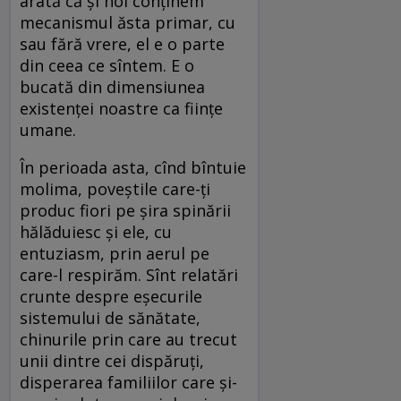
arată că și noi conținem
mecanismul ăsta primar, cu
sau fără vrere, el e o parte
din ceea ce sîntem. E o
bucată din dimensiunea
existenței noastre ca ființe
umane.
În perioada asta, cînd bîntuie
molima, poveștile care-ți
produc fiori pe șira spinării
hălăduiesc și ele, cu
entuziasm, prin aerul pe
care-l respirăm. Sînt relatări
crunte despre eșecurile
sistemului de sănătate,
chinurile prin care au trecut
unii dintre cei dispăruți,
disperarea familiilor care și-