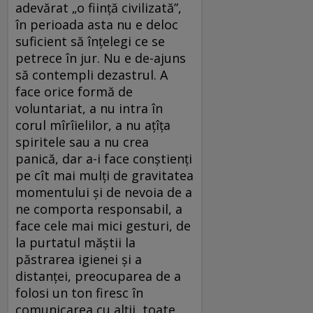
adevărat „o ființă civilizată”,
în perioada asta nu e deloc
suficient să înțelegi ce se
petrece în jur. Nu e de-ajuns
să contempli dezastrul. A
face orice formă de
voluntariat, a nu intra în
corul mîrîielilor, a nu ațîța
spiritele sau a nu crea
panică, dar a-i face conștienți
pe cît mai mulți de gravitatea
momentului și de nevoia de a
ne comporta responsabil, a
face cele mai mici gesturi, de
la purtatul măștii la
păstrarea igienei și a
distanței, preocuparea de a
folosi un ton firesc în
comunicarea cu alții, toate