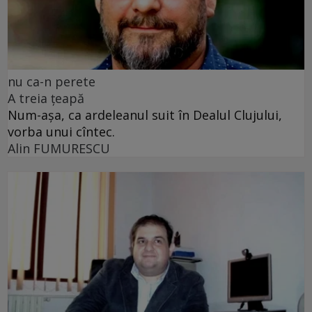
nu ca-n perete
A treia țeapă
Num-așa, ca ardeleanul suit în Dealul Clujului,
vorba unui cîntec.
Alin FUMURESCU