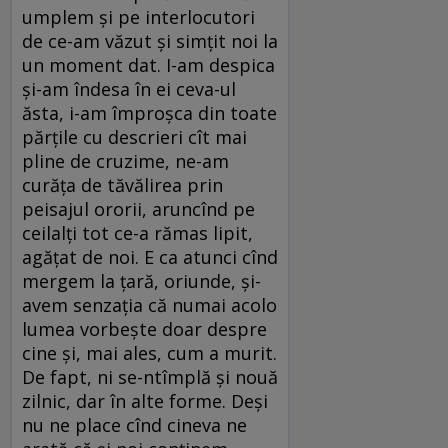
umplem și pe interlocutori
de ce-am văzut și simțit noi la
un moment dat. I-am despica
și-am îndesa în ei ceva-ul
ăsta, i-am împroșca din toate
părțile cu descrieri cît mai
pline de cruzime, ne-am
curăța de tăvălirea prin
peisajul ororii, aruncînd pe
ceilalți tot ce-a rămas lipit,
agățat de noi. E ca atunci cînd
mergem la țară, oriunde, și-
avem senzația că numai acolo
lumea vorbește doar despre
cine și, mai ales, cum a murit.
De fapt, ni se-ntîmplă și nouă
zilnic, dar în alte forme. Deși
nu ne place cînd cineva ne