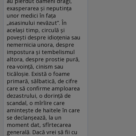
au pierdut oameni dragi,
exasperarea și neputința
unor medici în fața
„asasinului nevăzut”. În
același timp, circulă și
povești despre idioțenia sau
nemernicia unora, despre
impostura și tembelismul
altora, despre prostie pură,
rea-voință, cinism sau
ticăloșie. Există o foame
primară, sălbatică, de cifre
care să confirme amploarea
dezastrului, o dorință de
scandal, o mîrîire care
amintește de haitele în care
se declanșează, la un
moment dat, sfîrtecarea
generală. Dacă vrei să fii cu