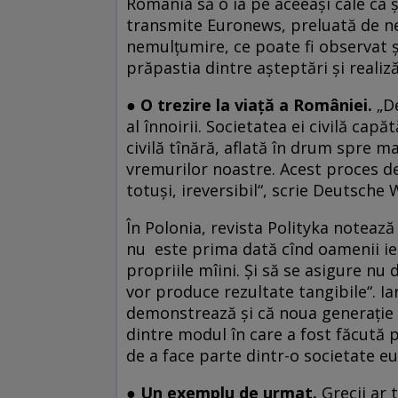
România să o ia pe aceeași cale ca ș
transmite Euronews, preluată de ne
nemulţumire, ce poate fi observat şi
prăpastia dintre aşteptări şi realiză
● O trezire la viață a României.
„D
al înnoirii. Societatea ei civilă capă
civilă tînără, aflată în drum spre ma
vremurilor noastre. Acest proces de
totuşi, ireversibil“, scrie Deutsche 
În Polonia, revista Polityka noteaz
nu este prima dată cînd oamenii ies
propriile mîini. Și să se asigure nu 
vor produce rezultate tangibile“. I
demonstrează şi că noua generaţie 
dintre modul în care a fost făcută 
de a face parte dintr-o societate 
● Un exemplu de urmat.
Grecii ar