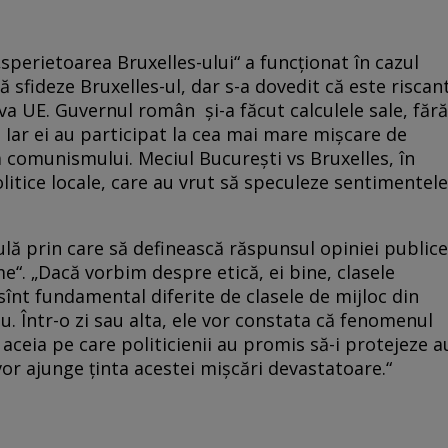
sperietoarea Bruxelles-ului“ a funcționat în cazul
 sfideze Bruxelles-ul, dar s-a dovedit că este riscan
va UE. Guvernul român și-a făcut calculele sale, fără
i. Iar ei au participat la cea mai mare mișcare de
a comunismului. Meciul București vs Bruxelles, în
litice locale, care au vrut să speculeze sentimentele
lă prin care să definească răspunsul opiniei publice
e“. „Dacă vorbim despre etică, ei bine, clasele
sînt fundamental diferite de clasele de mijloc din
. Într-o zi sau alta, ele vor constata că fenomenul
 aceia pe care politicienii au promis să-i protejeze a
ii vor ajunge ținta acestei mișcări devastatoare.“