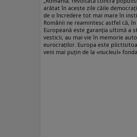
„România, revoltată contra populism
arătat în aceste zile căile democraţi
de o încredere tot mai mare în instit
Românii ne reamintesc astfel că, î
Europeană este garanţia ultimă a st
vesticii, au mai vie în memorie auto
eurocraţilor. Europa este plictisito
veni mai puţin de la «nucleul» fonda