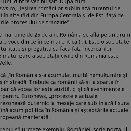
i unii dintre vecinii săi“. După cum
ws.ro, „ieșirea românilor
subliniază curentul de
 în alte ţări din Europa Centrală şi de Est, faţă de
rile procesului de tranziţie“.
e mai bine de 25 de ani, România se află pe un drum
tă o voce din ce în ce mai critică (…). Este o societate
turitate şi pregătită să facă faţă încercărilor
 maturizare a societăţii civile din România este,
Welle.
ă că „în România s-a acumulat multă nemulțumire și
 în stradă. Trebuie ca românii să-și ia soarta în
doar că vocea lor este auzită, ci și că evenimentele
ar pentru Euronews, „protestele actuale
rezonează puternic la mesaje care subliniază fisura
pînă acum politica în România şi aşteptările actuale
europeană manierată“.
 trebui să urmeze exemplul României, scrie portalul