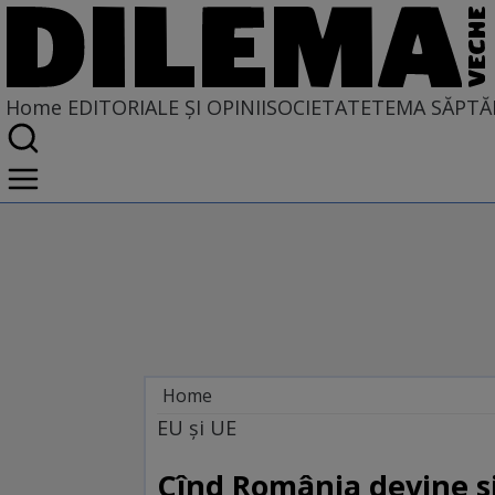
Home
EDITORIALE ȘI OPINII
SOCIETATE
TEMA SĂPTĂ
Home
EDITORIALE ȘI OPINII
EU și UE
PE CE LUME TRĂIM
Cînd România devine s