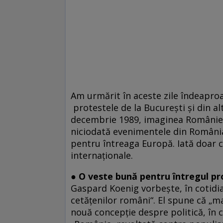
Am urmărit în aceste zile îndeaproap
protestele de la București și din alt
decembrie 1989, imaginea României î
niciodată evenimentele din România 
pentru întreaga Europă. Iată doar cî
internaționale.
● O veste bună pentru întregul p
Gaspard Koenig vorbește, în cotidia
cetăţenilor români“. El spune că „m
nouă concepţie despre politică, în c