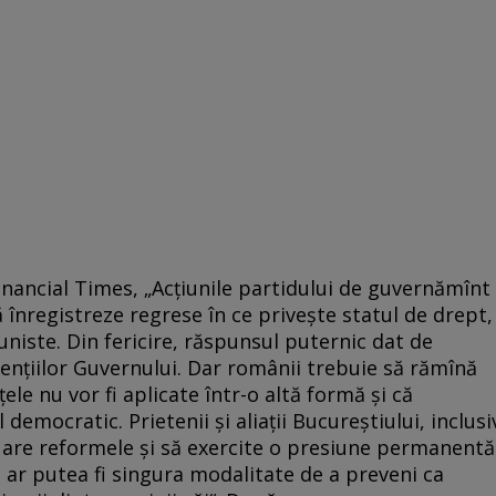
inancial Times, „Acțiunile partidului de guvernămînt
 înregistreze regrese în ce privește statul de drept,
omuniste. Din fericire, răspunsul puternic dat de
tențiilor Guvernului. Dar românii trebuie să rămînă
țele nu vor fi aplicate într-o altă formă și că
emocratic. Prietenii și aliații Bucureștiului, inclusi
nuare reformele și să exercite o presiune permanentă
 ar putea fi singura modalitate de a preveni ca