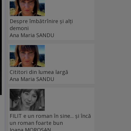
Despre îmbătrînire și alți
demoni
Ana Maria SANDU
Cititori din lumea largă
Ana Maria SANDU
FILIT e un roman în sine... și încă
un roman foarte bun
Ioana MOROȘAN