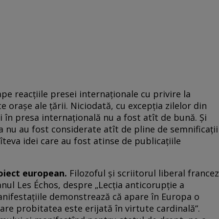
e reacțiile presei internaționale cu privire la
e orașe ale țării. Niciodată, cu excepția zilelor din
n presa internațională nu a fost atît de bună. Și
nu au fost considerate atît de pline de semnificații
teva idei care au fost atinse de publicațiile
roiect european.
Filozoful şi scriitorul liberal francez
nul Les Échos, despre „Lecţia anticorupţie a
anifestațiile demonstrează că apare în Europa o
are probitatea este erijată în virtute cardinală“.