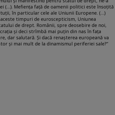
ului şi manifes­tînd pentru statul de drept, ne-a
ei (…). Mefienţa faţă de oamenii politici este însoţită
uţii, în particular cele ale Uniunii Europene. (…)
n aceste timpuri de euroscepticism, Uniunea
atului de drept. Românii, spre deosebire de noi,
craţia şi deci strîmbă mai puţin din nas în faţa
are, dar salutară. Și dacă renaşterea europeană va
tor şi mai mult de la dinamismul periferiei sale?“