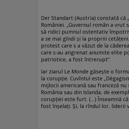
Der Standart (Austria) constată că „
României. „Guvernul român a vrut să
să ridici pumnul ostentativ împotri
a se mai gîndi și la propriii cetățen
protest care s a văzut de la cădere
care s-au angrenat anumite elite po
patriotice, a fost întrerupt“.
Iar ziarul Le Monde găsește o formu
la corupție. Cuvîntul este „Dégagism
mijlocii americană sau franceză nu 
România sau din Islanda, de exemplu
corupției este furt. (…) Înseamnă că
fost înșelați. Și, la rîndul lor, lider