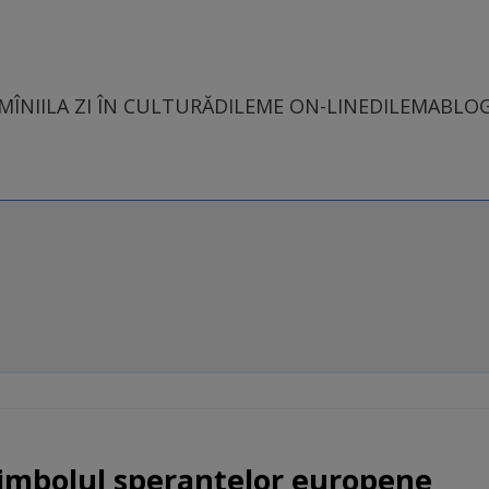
MÎNII
LA ZI ÎN CULTURĂ
DILEME ON-LINE
DILEMABLO
imbolul speranţelor europene