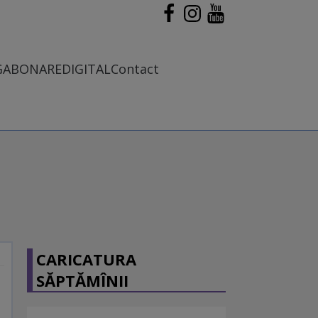
G
ABONARE
DIGITAL
Contact
CARICATURA
SĂPTĂMÎNII