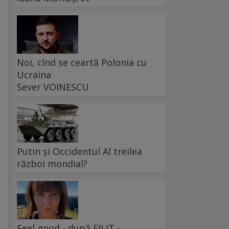
Noi, cînd se ceartă Polonia cu
Ucraina
Sever VOINESCU
Putin și Occidentul Al treilea
război mondial?
Feel good - după FILIT -