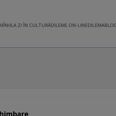
MÎNII
LA ZI ÎN CULTURĂ
DILEME ON-LINE
DILEMABLO
chimbare