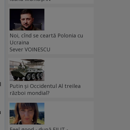
Noi, cînd se ceartă Polonia cu
Ucraina
Sever VOINESCU
l
Putin și Occidentul Al treilea
război mondial?
,
u
Feel good - după FILIT -