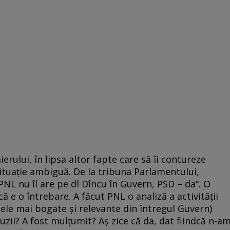
erului, în lipsa altor fapte care să îi contureze
situație ambiguă. De la tribuna Parlamentului,
L nu îl are pe dl Dîncu în Guvern, PSD – da“. O
e o întrebare. A făcut PNL o analiză a activității
ele mai bogate și relevante din întregul Guvern)
zii? A fost mulțumit? Aș zice că da, dat fiindcă n-a