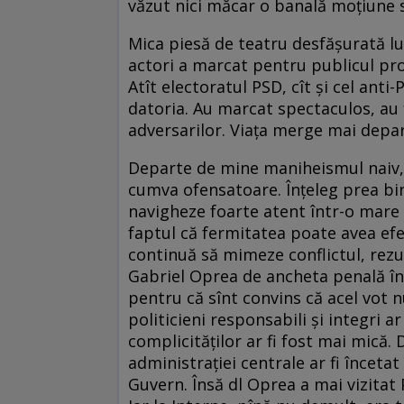
văzut nici măcar o banală moțiune 
Mica piesă de teatru desfășurată lu
actori a marcat pentru publicul prop
Atît electoratul PSD, cît și cel anti-
datoria. Au marcat spectaculos, au 
adversarilor. Viața merge mai depar
Departe de mine maniheismul naiv, î
cumva ofensatoare. Înțeleg prea bine
navigheze foarte atent într-o mare d
faptul că fermitatea poate avea efe
continuă să mimeze conflictul, rezul
Gabriel Oprea de ancheta penală în 
pentru că sînt convins că acel vot n
politicieni responsabili și integri a
complicităților ar fi fost mai mică.
administrației centrale ar fi înceta
Guvern. Însă dl Oprea a mai vizitat 