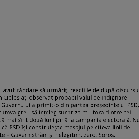
 avut răbdare să urmăriți reacțiile de după discursu
 Cioloș ați observat probabil valul de indignare
l Guvernului a primit-o din partea președintelui PSD
cumva greu să înțeleg surpriza multora dintre cei
 că mai sînt două luni pînă la campania electorală. N
că PSD își construiește mesajul pe cîteva linii de
te – Guvern străin și nelegitim, zero, Soros,