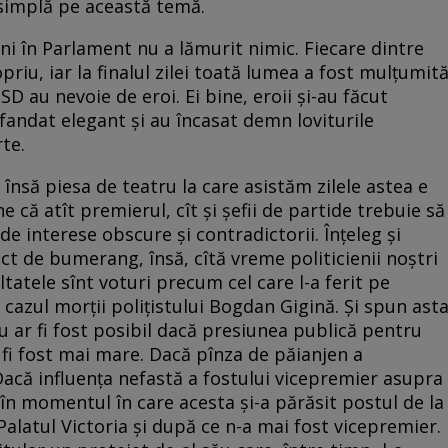
simplă pe această temă.
ni în Parlament nu a lămurit nimic. Fiecare dintre
riu, iar la finalul zilei toată lumea a fost mulțumită
PSD au nevoie de eroi. Ei bine, eroii și-au făcut
fandat elegant și au încasat demn loviturile
te.
nsă piesa de teatru la care asistăm zilele astea e
 că atît premierul, cît și șefii de partide trebuie să
e interese obscure și contradictorii. Înțeleg și
ct de bumerang, însă, cîtă vreme politicienii noștri
tatele sînt voturi precum cel care l-a ferit pe
cazul morții polițistului Bogdan Gigină. Și spun ast
u ar fi fost posibil dacă presiunea publică pentru
r fi fost mai mare. Dacă pînza de păianjen a
 Dacă influența nefastă a fostului vicepremier asupra
t în momentul în care acesta și-a părăsit postul de la
Palatul Victoria și după ce n-a mai fost vicepremier.