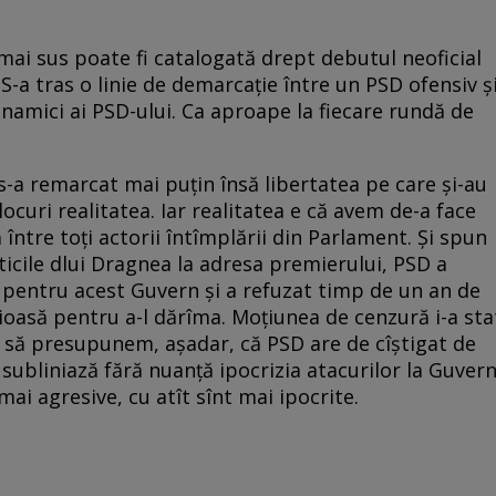
 mai sus poate fi catalogată drept debutul neoficial
-a tras o linie de demarcație între un PSD ofensiv ș
inamici ai PSD-ului. Ca aproape la fiecare rundă de
s-a remarcat mai puțin însă libertatea pe care și-au
ocuri realitatea. Iar realitatea e că avem de-a face
între toți actorii întîmplării din Parlament. Și spun
ticile dlui Dragnea la adresa premierului, PSD a
 pentru acest Guvern și a refuzat timp de un an de
rioasă pentru a-l dărîma. Moțiunea de cenzură i-a sta
m să presupunem, așadar, că PSD are de cîștigat de
subliniază fără nuanță ipocrizia atacurilor la Guver
mai agresive, cu atît sînt mai ipocrite.