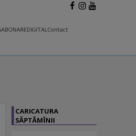
G
ABONARE
DIGITAL
Contact
CARICATURA
SĂPTĂMÎNII