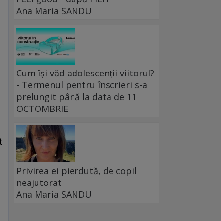
Ana Maria SANDU
i
Cum își văd adolescenții viitorul?
- Termenul pentru înscrieri s-a
prelungit până la data de 11
OCTOMBRIE
t
n
Privirea ei pierdută, de copil
neajutorat
Ana Maria SANDU