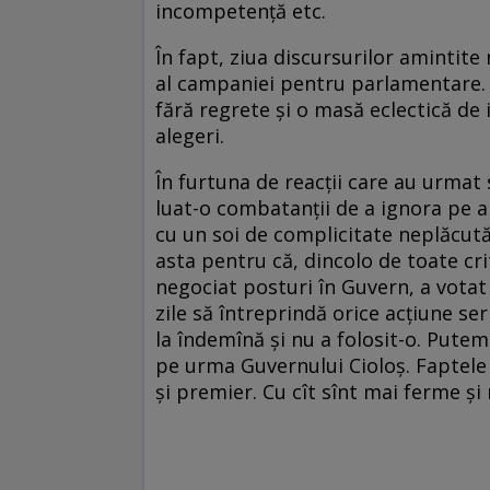
incompetență etc.
În fapt, ziua discursurilor amintite
al campaniei pentru parlamentare. S
fără regrete și o masă eclectică de 
alegeri.
În furtuna de reacții care au urmat 
luat-o combatanții de a ignora pe al
cu un soi de complicitate neplăcută 
asta pentru că, dincolo de toate cri
negociat posturi în Guvern, a votat
zile să întreprindă orice acțiune se
la îndemînă și nu a folosit-o. Pute
pe urma Guvernului Cioloș. Faptele 
și premier. Cu cît sînt mai ferme și 