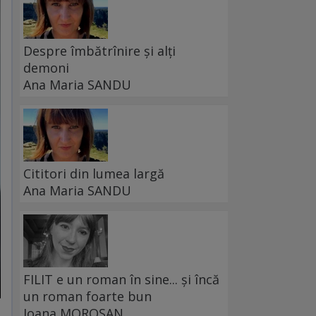
Despre îmbătrînire și alți
demoni
Ana Maria SANDU
Cititori din lumea largă
Ana Maria SANDU
FILIT e un roman în sine... și încă
un roman foarte bun
Ioana MOROȘAN