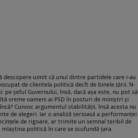
ă descopere uimit că unul dintre partidele care i-au
ocupat de clientela politică decît de binele țării. N-
ic pe șeful Guvernului, însă, dacă așa este, nu pot să
ultă vreme oameni ai PSD în posturi de miniștri și
ă încă? Cunosc argumentul stabilității, însă acesta nu
inte de alegeri. Iar o analiză serioasă a performanței
cințele de rigoare, ar trimite un semnal teribil de
mlaștina politică în care se scufundă țara.