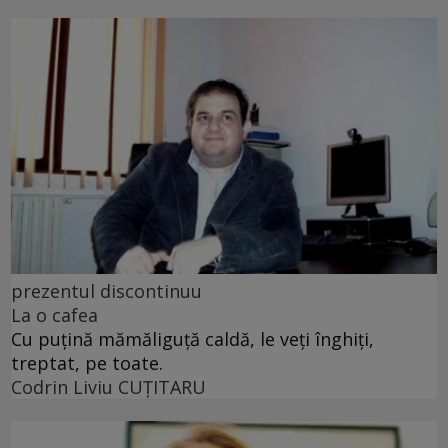
prezentul discontinuu
La o cafea
Cu puţină mămăliguţă caldă, le veţi înghiţi,
treptat, pe toate.
Codrin Liviu CUŢITARU