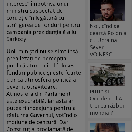
interese“ împotriva unui
ministru suspectat de
corupţie în legătură cu
strîngerea de fonduri pentru
Noi, cînd se
campania prezidenţială a lui
ceartă Polonia
Sarkozy.
cu Ucraina
Sever
Unii miniştri nu se simt însă
VOINESCU
prea lezaţi de percepţia
publică atunci cînd folosesc
fonduri publice şi este foarte
clar că atmosfera politică a
devenit otrăvitoare.
Putin și
Atmosfera din Parlament
Occidentul Al
este execrabilă, iar asta ar
treilea război
putea fi îndeajuns pentru a
mondial?
răsturna Guvernul, votînd o
moţiune de cenzură. Dar
Constituţia proclamată de