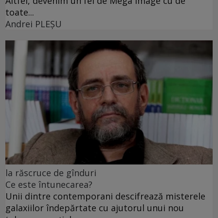
Altfel, devenim un fel de Mega Image cu de
toate...
Andrei PLEŞU
la răscruce de gînduri
Ce este întunecarea?
Unii dintre contemporani descifrează misterele
galaxiilor îndepărtate cu ajutorul unui nou