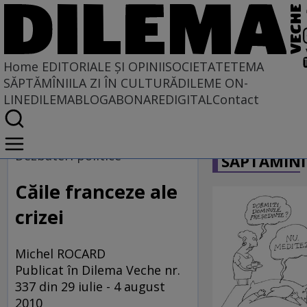
Home
EDITORIALE ȘI OPINII
SOCIETATE
TEMA
SĂPTĂMÎNII
LA ZI ÎN CULTURĂ
DILEME ON-
LINE
DILEMABLOG
ABONARE
DIGITAL
Contact
Home
CARICATU
EDITORIALE ȘI OPINII
Dezbateri politice
SĂPTĂMÎNI
PE CE LUME TRĂIM
Căile franceze ale
crizei
Michel ROCARD
Publicat în Dilema Veche nr.
337 din 29 iulie - 4 august
2010