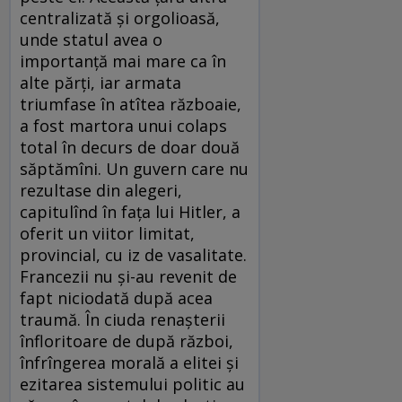
centralizată şi orgolioasă,
unde statul avea o
importanţă mai mare ca în
alte părţi, iar armata
triumfase în atîtea războaie,
a fost martora unui colaps
total în decurs de doar două
săptămîni. Un guvern care nu
rezultase din alegeri,
capitulînd în faţa lui Hitler, a
oferit un viitor limitat,
provincial, cu iz de vasalitate.
Francezii nu şi-au revenit de
fapt niciodată după acea
traumă. În ciuda renaşterii
înfloritoare de după război,
înfrîngerea morală a elitei şi
ezitarea sistemului politic au