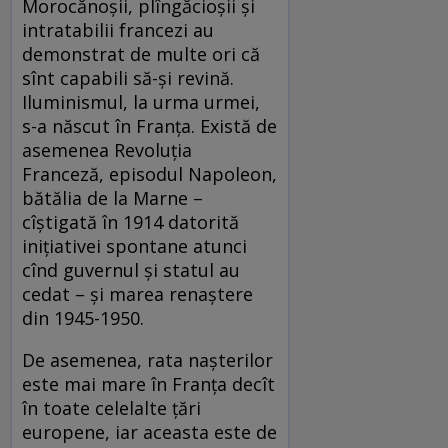
Morocănoşii, plîngăcioşii şi
intratabilii francezi au
demonstrat de multe ori că
sînt capabili să-şi revină.
Iluminismul, la urma urmei,
s-a născut în Franţa. Există de
asemenea Revoluţia
Franceză, episodul Napoleon,
bătălia de la Marne –
cîştigată în 1914 datorită
iniţiativei spontane atunci
cînd guvernul şi statul au
cedat – şi marea renaştere
din 1945-1950.
De asemenea, rata naşterilor
este mai mare în Franţa decît
în toate celelalte ţări
europene, iar aceasta este de