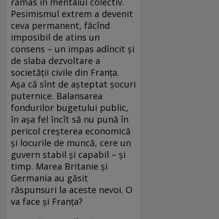
rămas în mentalul colectiv.
Pesimismul extrem a devenit
ceva permanent, făcînd
imposibil de atins un
consens – un impas adîncit şi
de slaba dezvoltare a
societăţii civile din Franţa.
Aşa că sînt de aşteptat şocuri
puternice. Balansarea
fondurilor bugetului public,
în aşa fel încît să nu pună în
pericol creşterea economică
şi locurile de muncă, cere un
guvern stabil şi capabil – şi
timp. Marea Britanie şi
Germania au găsit
răspunsuri la aceste nevoi. O
va face şi Franţa?