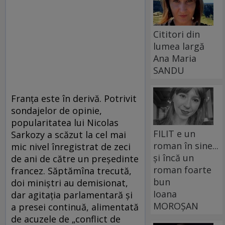
Cititori din
lumea largă
Ana Maria
SANDU
Franţa este în derivă. Potrivit
sondajelor de opinie,
popularitatea lui Nicolas
FILIT e un
Sarkozy a scăzut la cel mai
roman în sine...
mic nivel înregistrat de zeci
și încă un
de ani de către un preşedinte
roman foarte
francez. Săptămîna trecută,
bun
doi miniştri au demisionat,
Ioana
dar agitaţia parlamentară şi
MOROȘAN
a presei continuă, alimentată
de acuzele de „conflict de