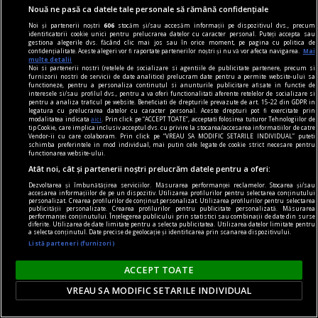
Nouă ne pasă ca datele tale personale să rămână confidențiale
Noi și partenerii noștri
606
stocăm și/sau accesăm informații pe dispozitivul dvs., precum
identificatorii cookie unici pentru prelucrarea datelor cu caracter personal. Puteți accepta sau
gestiona alegerile dvs. făcând clic mai jos sau în orice moment, pe pagina cu politica de
confidențialitate. Aceste alegeri vor fi raportate partenerilor noștri și nu vă vor afecta navigarea.
Mai
multe detalii
Noi si partenerii nostri (retelele de socializare si agentiile de publicitate partenere, precum si
furnizorii nostri de servicii de date analitice) prelucram date pentru a permite website-ului sa
viața de capital
functioneze, pentru a personaliza continutul si anunturile publicitare afisate in functie de
interesele si/sau profilul dvs., pentru a va oferi functionalitati aferente retelelor de socializare si
Cînd economia de piață s-a pierdut printre
pentru a analiza traficul pe website. Beneficiati de drepturile prevazute de art. 15-22 din GDPR in
legatura cu prelucrarea datelor cu caracter personal. Aceste drepturi pot fi exercitate prin
proteste
modalitatea indicata
aici
. Prin click pe “ACCEPT TOATE”, acceptati folosirea tuturor Tehnologiilor de
tip Cookie, care implica inclusiv acceptul dvs. cu privire la stocarea/accesarea informatiilor de catre
Întrebarea este: pînă unde vor merge încălcările
Vendor-ii cu care colaboram. Prin click pe “VREAU SA MODIFIC SETARILE INDIVIDUAL” puteti
schimba preferintele in mod individual, mai putin cele legate de cookie strict necesare pentru
principiilor economiei de piață și cele privind
functionarea website-ului.
funcționarea Uniunii Europene?
Atât noi, cât și partenerii noștri prelucrăm datele pentru a oferi:
Constantin RUDNIŢCHI
Dezvoltarea și îmbunătățirea serviciilor. Măsurarea performanței reclamelor. Stocarea și/sau
accesarea informațiilor de pe un dispozitiv. Utilizarea profilurilor pentru selectarea conținutului
personalizat. Crearea profilurilor de conținut personalizat. Utilizarea profilurilor pentru selectarea
publicității personalizate. Crearea profilurilor pentru publicitate personalizată. Măsurarea
performanței conținutului. Înțelegerea publicului prin statistici sau combinații de date din surse
diferite. Utilizarea de date limitate pentru a selecta publicitatea. Utilizarea datelor limitate pentru
a selecta conținutul. Date precise de geolocație și identificarea prin scanarea dispozitivului.
Listă parteneri (furnizori)
ACCEPT TOATE
VREAU SA MODIFIC SETARILE INDIVIDUAL