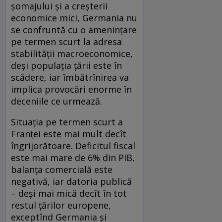
şomajului şi a creşterii
economice mici, Germania nu
se confruntă cu o ameninţare
pe termen scurt la adresa
stabilităţii macroeconomice,
deşi populaţia ţării este în
scădere, iar îmbătrînirea va
implica provocări enorme în
deceniile ce urmează.
Situaţia pe termen scurt a
Franţei este mai mult decît
îngrijorătoare. Deficitul fiscal
este mai mare de 6% din PIB,
balanţa comercială este
negativă, iar datoria publică
– deşi mai mică decît în tot
restul ţărilor europene,
exceptînd Germania şi