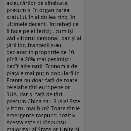
asigurărilor de sănătate,
precum şi în organizarea
statului. În al doilea rînd, în
ultimele decenii, întrebaţi ce
îi face pe ei fericiţi, cum îşi
văd viitorul personal, dar şi al
ţării lor, francezii s-au
declarat în proporţie de 10
pînă la 20% mai pesimişti
decît alte naţii. Economia de
piaţă e mai puţin populară în
Franţa nu doar faţă de toate
celelalte ţări europene ori
SUA, dar şi faţă de ţări
precum China sau Rusia! Este
viitorul mai bun? Toate ţările
emergente răspund pozitiv.
Acesta este şi răspunsul
majoritar al Statelor Unite şi