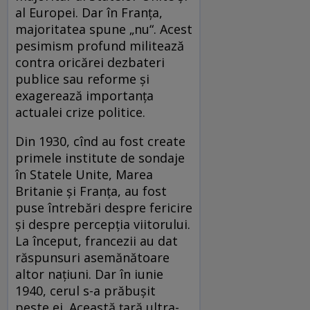
al Europei. Dar în Franţa,
majoritatea spune „nu“. Acest
pesimism profund militează
contra oricărei dezbateri
publice sau reforme şi
exagerează importanţa
actualei crize politice.
Din 1930, cînd au fost create
primele institute de sondaje
în Statele Unite, Marea
Britanie şi Franţa, au fost
puse întrebări despre fericire
şi despre percepţia viitorului.
La început, francezii au dat
răspunsuri asemănătoare
altor naţiuni. Dar în iunie
1940, cerul s-a prăbuşit
peste ei. Această ţară ultra-