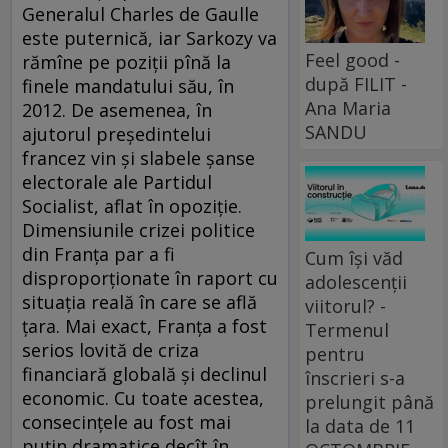
Generalul Charles de Gaulle
este puternică, iar Sarkozy va
Feel good -
rămîne pe poziţii pînă la
după FILIT -
finele mandatului său, în
Ana Maria
2012. De asemenea, în
SANDU
ajutorul preşedintelui
francez vin şi slabele şanse
electorale ale Partidul
Socialist, aflat în opoziţie.
Dimensiunile crizei politice
din Franţa par a fi
Cum își văd
disproporţionate în raport cu
adolescenții
situaţia reală în care se află
viitorul? -
ţara. Mai exact, Franţa a fost
Termenul
serios lovită de criza
pentru
financiară globală şi declinul
înscrieri s-a
economic. Cu toate acestea,
prelungit până
consecinţele au fost mai
la data de 11
puţin dramatice decît în