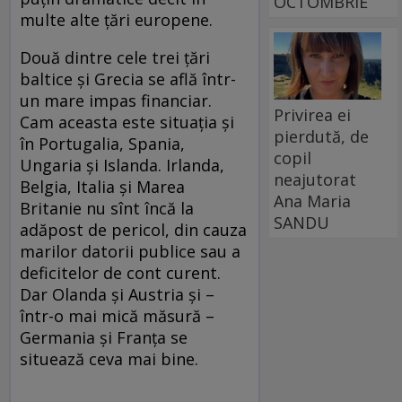
OCTOMBRIE
multe alte ţări europene.
Două dintre cele trei ţări
baltice şi Grecia se află într-
un mare impas financiar.
Privirea ei
Cam aceasta este situaţia şi
pierdută, de
în Portugalia, Spania,
copil
Ungaria şi Islanda. Irlanda,
neajutorat
Belgia, Italia şi Marea
Ana Maria
Britanie nu sînt încă la
SANDU
adăpost de pericol, din cauza
marilor datorii publice sau a
deficitelor de cont curent.
Dar Olanda şi Austria şi –
într-o mai mică măsură –
Germania şi Franţa se
situează ceva mai bine.