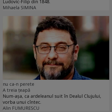
Ludovic-Filip din 1848.
Mihaela SIMINA
nu ca-n perete
A treia țeapă
Num-așa, ca ardeleanul suit în Dealul Clujului,
vorba unui cîntec.
Alin FUMURESCU