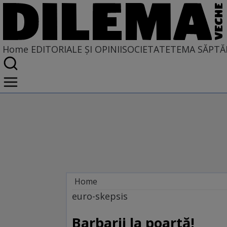
Home
EDITORIALE ȘI OPINII
SOCIETATE
TEMA SĂPTĂ
Home
EDITORIALE ȘI OPINII
euro-skepsis
PE CE LUME TRĂIM
Barbarii la poartă!