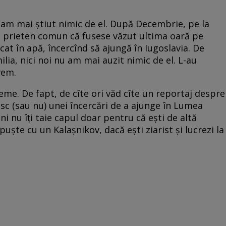
N-am mai ştiut nimic de el. După Decembrie, pe la
un prieten comun că fusese văzut ultima oară pe
at în apă, încercînd să ajungă în Iugoslavia. De
milia, nici noi nu am mai auzit nimic de el. L-au
avem.
eme. De fapt, de cîte ori văd cîte un reportaj despre
uiesc (sau nu) unei încercări de a ajunge în Lumea
i nu îţi taie capul doar pentru că eşti de altă
mpuşte cu un Kalaşnikov, dacă eşti ziarist şi lucrezi la