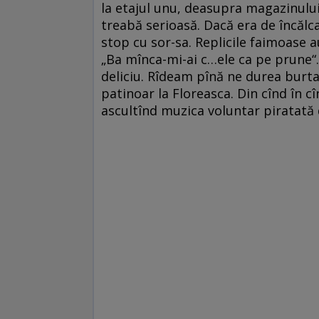
la etajul unu, deasupra magazinului 
treabă serioasă. Dacă era de încălcat
stop cu sor-sa. Replicile faimoase 
„Ba mînca-mi-ai c…ele ca pe prune“. 
deliciu. Rîdeam pînă ne durea burt
patinoar la Floreasca. Din cînd în c
ascultînd muzica voluntar piratată 