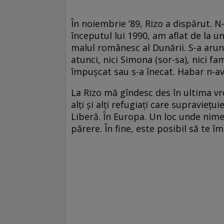
În noiembrie ’89, Rizo a dispărut. 
începutul lui 1990, am aflat de la 
malul românesc al Dunării. S-a arunc
atunci, nici Simona (sor-sa), nici fa
împuşcat sau s-a înecat. Habar n-
La Rizo mă gîndesc des în ultima vr
alţi şi alţi refugiaţi care supravieţ
Liberă. În Europa. Un loc unde nimen
părere. În fine, este posibil să te î