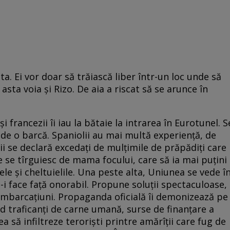
ta. Ei vor doar să trăiască liber într-un loc unde să
 asta voia şi Rizo. De aia a riscat să se arunce în
şi francezii îi iau la bătaie la intrarea în Eurotunel. S
nde o barcă. Spaniolii au mai multă experienţă, de
ii se declară excedaţi de mulţimile de prăpădiţi care
 se tîrguiesc de mama focului, care să ia mai puţini
ele şi cheltuielile. Una peste alta, Uniunea se vede î
-i face faţă onorabil. Propune soluţii spectaculoase,
e ambarcaţiuni. Propaganda oficială îi demonizează pe
nd traficanţi de carne umană, surse de finanţare a
rea să infiltreze terorişti printre amărîţii care fug de