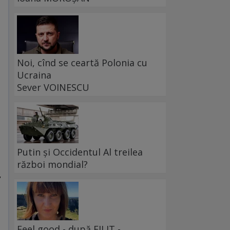
Noi, cînd se ceartă Polonia cu
Ucraina
Sever VOINESCU
Putin și Occidentul Al treilea
război mondial?
,
Feel good - după FILIT -