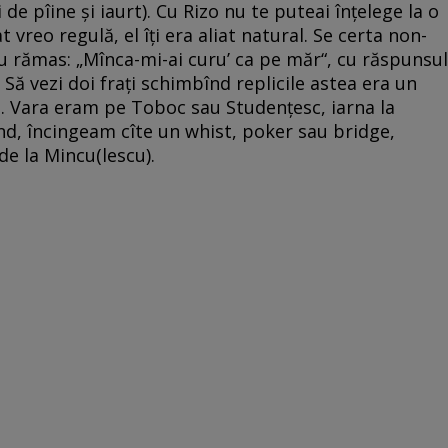
de pîine şi iaurt). Cu Rizo nu te puteai înţelege la o
 vreo regulă, el îţi era aliat natural. Se certa non-
au rămas: „Mînca-mi-ai curu’ ca pe măr“, cu răspunsul
Să vezi doi fraţi schimbînd replicile astea era un
a. Vara eram pe Toboc sau Studenţesc, iarna la
înd, încingeam cîte un whist, poker sau bridge,
de la Mincu(lescu).