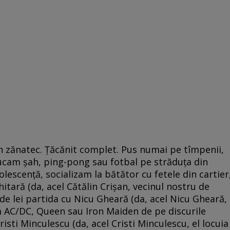
Un zănatec. Ţăcănit complet. Pus numai pe tîmpenii,
 jucam şah, ping-pong sau fotbal pe străduţa din
olescenţă, socializam la bătător cu fetele din cartier
chitară (da, acel Cătălin Crişan, vecinul nostru de
 de lei partida cu Nicu Gheară (da, acel Nicu Gheară,
m AC/DC, Queen sau Iron Maiden de pe discurile
isti Minculescu (da, acel Cristi Minculescu, el locuia