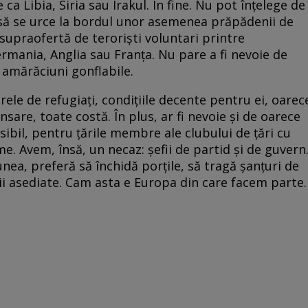
 ca Libia, Siria sau Irakul. În fine. Nu pot înţelege de
a să se urce la bordul unor asemenea prăpădenii de
, supraofertă de terorişti voluntari printre
Germania, Anglia sau Franţa. Nu pare a fi nevoie de
e amărăciuni gonflabile.
le de refugiaţi, condiţiile decente pentru ei, oarec
sare, toate costă. În plus, ar fi nevoie şi de oarece
ibil, pentru ţările membre ale clubului de ţări cu
ume. Avem, însă, un necaz: şefii de partid şi de guvern
nea, preferă să închidă porţile, să tragă şanţuri de
ii asediate. Cam asta e Europa din care facem parte