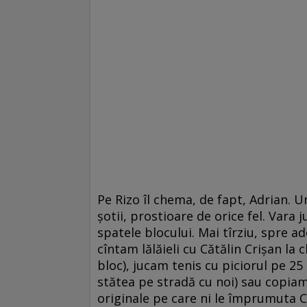
Pe Rizo îl chema, de fapt, Adrian. 
şotii, prostioare de orice fel. Vara
spatele blocului. Mai tîrziu, spre ad
cîntam lălăieli cu Cătălin Crişan la 
bloc), jucam tenis cu piciorul pe 25
stătea pe stradă cu noi) sau copia
originale pe care ni le împrumuta Cr