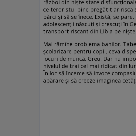
război din nişte state disfuncţionale
ce teroristul bine pregătit ar risc
bărci şi să se înece. Există, se pare
adolescenţii născuţi şi crescuţi în 
transport riscant din Libia pe nişt
Mai rămîne problema banilor. Tabere
şcolarizare pentru copii, ceva dispen
locuri de muncă. Greu. Dar nu impos
nivelul de trai cel mai ridicat din l
În loc să încerce să invoce compasiu
apărare şi să creeze imaginea cetăţ