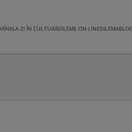
MÎNII
LA ZI ÎN CULTURĂ
DILEME ON-LINE
DILEMABLO