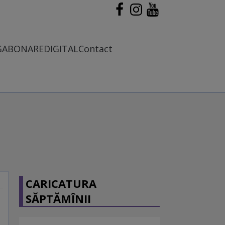
G
ABONARE
DIGITAL
Contact
CARICATURA
SĂPTĂMÎNII