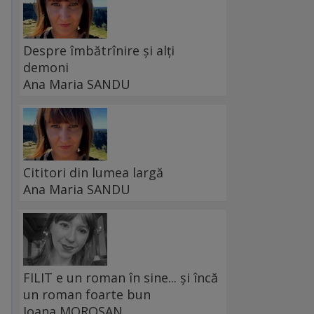
Despre îmbătrînire și alți
demoni
Ana Maria SANDU
Cititori din lumea largă
Ana Maria SANDU
FILIT e un roman în sine... și încă
un roman foarte bun
Ioana MOROȘAN