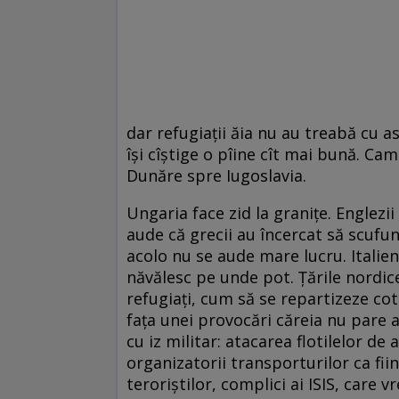
dar refugiaţii ăia nu au treabă cu as
îşi cîştige o pîine cît mai bună. Cam
Dunăre spre Iugoslavia.
Ungaria face zid la graniţe. Englezii 
aude că grecii au încercat să scufu
acolo nu se aude mare lucru. Italien
năvălesc pe unde pot. Ţările nordice
refugiaţi, cum să se repartizeze cot
faţa unei provocări căreia nu pare a
cu iz militar: atacarea flotilelor d
organizatorii transporturilor ca fii
teroriştilor, complici ai ISIS, care v