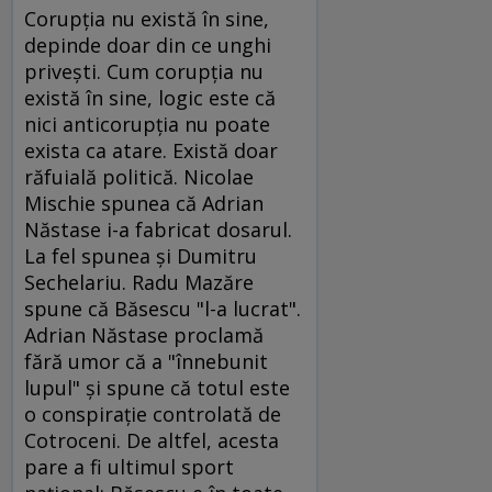
Corupţia nu există în sine,
depinde doar din ce unghi
priveşti. Cum corupţia nu
există în sine, logic este că
nici anticorupţia nu poate
exista ca atare. Există doar
răfuială politică. Nicolae
Mischie spunea că Adrian
Năstase i-a fabricat dosarul.
La fel spunea şi Dumitru
Sechelariu. Radu Mazăre
spune că Băsescu "l-a lucrat".
Adrian Năstase proclamă
fără umor că a "înnebunit
lupul" şi spune că totul este
o conspiraţie controlată de
Cotroceni. De altfel, acesta
pare a fi ultimul sport