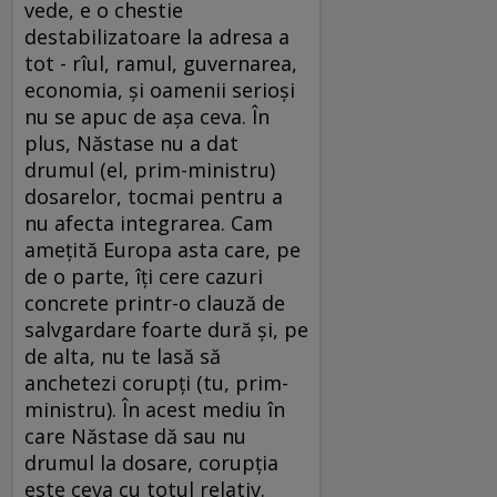
vede, e o chestie
destabilizatoare la adresa a
tot - rîul, ramul, guvernarea,
economia, şi oamenii serioşi
nu se apuc de aşa ceva. În
plus, Năstase nu a dat
drumul (el, prim-ministru)
dosarelor, tocmai pentru a
nu afecta integrarea. Cam
ameţită Europa asta care, pe
de o parte, îţi cere cazuri
concrete printr-o clauză de
salvgardare foarte dură şi, pe
de alta, nu te lasă să
anchetezi corupţi (tu, prim-
ministru). În acest mediu în
care Năstase dă sau nu
drumul la dosare, corupţia
este ceva cu totul relativ.