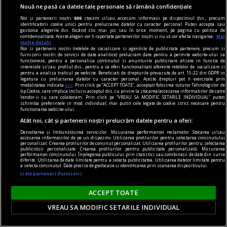
Avram Iancu – 200
Nouă ne pasă ca datele tale personale să rămână confidențiale
Și totuși, posteritatea lui este impresionantă și
Noi și partenerii noștri
606
stocăm și/sau accesăm informații pe dispozitivul dvs., precum
identificatorii cookie unici pentru prelucrarea datelor cu caracter personal. Puteți accepta sau
oricine mai simte românește nu poate să nu
gestiona alegerile dvs. făcând clic mai jos sau în orice moment, pe pagina cu politica de
confidențialitate. Aceste alegeri vor fi raportate partenerilor noștri și nu vă vor afecta navigarea.
Mai
simtă o înaltă emoție gîndindu-se la el.
multe detalii
Noi si partenerii nostri (retelele de socializare si agentiile de publicitate partenere, precum si
Sever VOINESCU
furnizorii nostri de servicii de date analitice) prelucram date pentru a permite website-ului sa
functioneze, pentru a personaliza continutul si anunturile publicitare afisate in functie de
interesele si/sau profilul dvs., pentru a va oferi functionalitati aferente retelelor de socializare si
pentru a analiza traficul pe website. Beneficiati de drepturile prevazute de art. 15-22 din GDPR in
legatura cu prelucrarea datelor cu caracter personal. Aceste drepturi pot fi exercitate prin
modalitatea indicata
aici
. Prin click pe “ACCEPT TOATE”, acceptati folosirea tuturor Tehnologiilor de
tip Cookie, care implica inclusiv acceptul dvs. cu privire la stocarea/accesarea informatiilor de catre
Vendor-ii cu care colaboram. Prin click pe “VREAU SA MODIFIC SETARILE INDIVIDUAL” puteti
schimba preferintele in mod individual, mai putin cele legate de cookie strict necesare pentru
functionarea website-ului.
Atât noi, cât și partenerii noștri prelucrăm datele pentru a oferi:
Dezvoltarea și îmbunătățirea serviciilor. Măsurarea performanței reclamelor. Stocarea și/sau
accesarea informațiilor de pe un dispozitiv. Utilizarea profilurilor pentru selectarea conținutului
personalizat. Crearea profilurilor de conținut personalizat. Utilizarea profilurilor pentru selectarea
publicității personalizate. Crearea profilurilor pentru publicitate personalizată. Măsurarea
performanței conținutului. Înțelegerea publicului prin statistici sau combinații de date din surse
diferite. Utilizarea de date limitate pentru a selecta publicitatea. Utilizarea datelor limitate pentru
a selecta conținutul. Date precise de geolocație și identificarea prin scanarea dispozitivului.
Listă parteneri (furnizori)
ACCEPT TOATE
accent pe istorie
VREAU SA MODIFIC SETARILE INDIVIDUAL
Lech Walesa, din istorie și din prezent