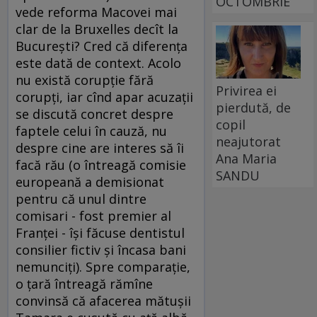
OCTOMBRIE
vede reforma Macovei mai
clar de la Bruxelles decît la
Bucureşti? Cred că diferenţa
este dată de context. Acolo
nu există corupţie fără
Privirea ei
corupţi, iar cînd apar acuzaţii
pierdută, de
se discută concret despre
copil
faptele celui în cauză, nu
neajutorat
despre cine are interes să îi
Ana Maria
facă rău (o întreagă comisie
SANDU
europeană a demisionat
pentru că unul dintre
comisari - fost premier al
Franţei - îşi făcuse dentistul
consilier fictiv şi încasa bani
nemunciţi). Spre comparaţie,
o ţară întreagă rămîne
convinsă că afacerea mătuşii