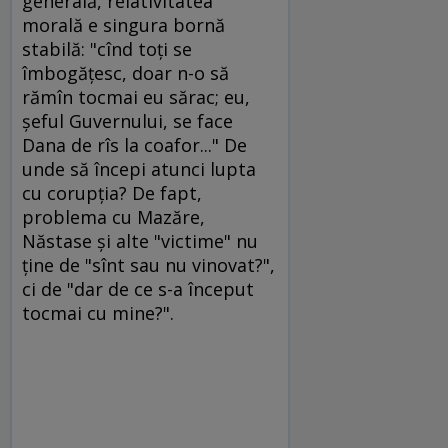
generală, relativitatea
morală e singura bornă
stabilă: "cînd toţi se
îmbogăţesc, doar n-o să
rămîn tocmai eu sărac; eu,
şeful Guvernului, se face
Dana de rîs la coafor..." De
unde să începi atunci lupta
cu corupţia? De fapt,
problema cu Mazăre,
Năstase şi alte "victime" nu
ţine de "sînt sau nu vinovat?",
ci de "dar de ce s-a început
tocmai cu mine?".