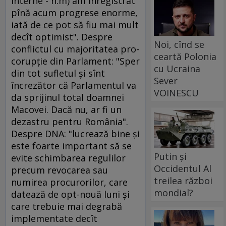
interne - n.m) am înregistrat
pînă acum progrese enorme,
iată de ce pot să fiu mai mult
decît optimist". Despre
Noi, cînd se
conflictul cu majoritatea pro-
ceartă Polonia
corupţie din Parlament: "Sper
cu Ucraina
din tot sufletul şi sînt
Sever
încrezător că Parlamentul va
VOINESCU
da sprijinul total doamnei
Macovei. Dacă nu, ar fi un
dezastru pentru România".
Despre DNA: "lucrează bine şi
este foarte important să se
Putin și
evite schimbarea regulilor
Occidentul Al
precum revocarea sau
treilea război
numirea procurorilor, care
mondial?
datează de opt-nouă luni şi
care trebuie mai degrabă
implementate decît