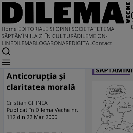
Home
EDITORIALE ȘI OPINII
SOCIETATE
TEMA
SĂPTĂMÎNII
LA ZI ÎN CULTURĂ
DILEME ON-
LINE
DILEMABLOG
ABONARE
DIGITAL
Contact
Home
CARICATU
EDITORIALE ȘI OPINII
SĂPTĂMÎNI
PE CE LUME TRĂIM
Anticorupţia şi
claritatea morală
Cristian GHINEA
Publicat în Dilema Veche nr.
112 din 22 Mar 2006