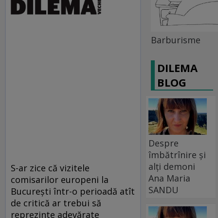
Barburisme
DILEMA
BLOG
Despre
îmbătrînire și
alți demoni
S-ar zice că vizitele
Ana Maria
comisarilor europeni la
SANDU
Bucureşti într-o perioadă atît
de critică ar trebui să
reprezinte adevărate