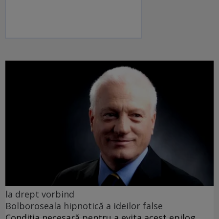
la drept vorbind
Bolboroseala hipnotică a ideilor false
Condiția necesară pentru a evita acest epilog