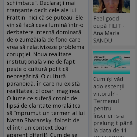
schimbate". Declaraţii mai
tranşante decît cele ale lui
Frattini nici că se puteau. Ele
Feel good -
vin să facă ceva lumină într-o
după FILIT -
dezbatere internă dominată
Ana Maria
de o zumzăială de fond care
SANDU
vrea să relativizeze problema
corupţiei. Noua realitate
instituţională vine de fapt
peste o cultură politică
nepregătită. O cultură
Cum își văd
paranoidă, în care nu există
adolescenții
realitatea, ci doar imaginea.
viitorul? -
O lume ce suferă cronic de
Termenul
lipsă de claritate morală (ca
pentru
să împrumut un termen al lui
înscrieri s-a
Natan Sharansky, folosit de
prelungit până
el într-un context doar
la data de 11
aparent diferit). Cum de se