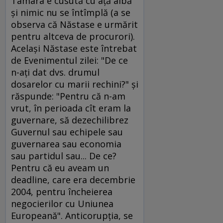
Tamara e cusută cu aţă albă
şi nimic nu se întîmplă (a se
observa că Năstase e urmărit
pentru altceva de procurori).
Acelaşi Năstase este întrebat
de Evenimentul zilei: "De ce
n-aţi dat dvs. drumul
dosarelor cu marii rechini?" şi
răspunde: "Pentru că n-am
vrut, în perioada cît eram la
guvernare, să dezechilibrez
Guvernul sau echipele sau
guvernarea sau economia
sau partidul sau... De ce?
Pentru că eu aveam un
deadline, care era decembrie
2004, pentru încheierea
negocierilor cu Uniunea
Europeană". Anticorupţia, se