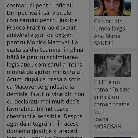
coşmaruri pentru oficiali.
Dimpotrivă însă, vizitele
comisarului pentru Justiţie
Cititori din
Franco Frattini au devenit
lumea largă
adevărate guri de oxigen
Ana Maria
pentru Monica Macovei. La
SANDU
vizita sa din toamnă, în plină
bătălie pentru schimbarea
legislaţiei, comisarul a întins
o mînă de ajutor ministrului.
Acum, după ce presa a scris
FILIT e un
că Macovei se gîndeşte la
roman în sine...
demisie, Frattini vine din nou
și încă un
cu declaraţii mai mult decît
roman foarte
favorabile, bifînd toate
bun
chestiunile sensibile. Despre
Ioana
agenda integrării: "În acest
MOROȘAN
domeniu (justiţie şi afaceri