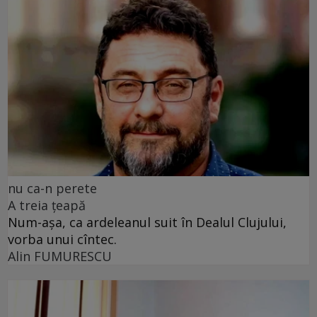
nu ca-n perete
A treia țeapă
Num-așa, ca ardeleanul suit în Dealul Clujului,
vorba unui cîntec.
Alin FUMURESCU