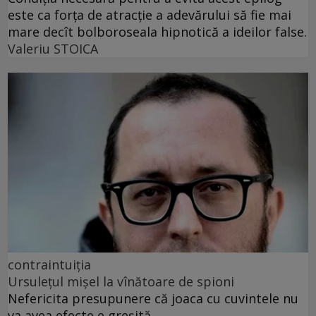
este ca forța de atracție a adevărului să fie mai
mare decît bolboroseala hipnotică a ideilor false.
Valeriu STOICA
contraintuiția
Ursulețul mișel la vînătoare de spioni
Nefericita presupunere că joaca cu cuvintele nu
va avea efecte e greșită.