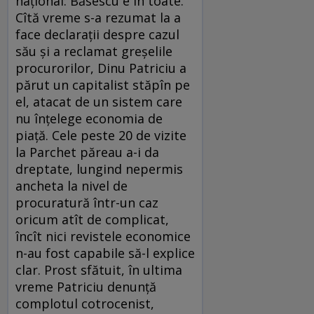
naţional: Băsescu e în toate.
Cîtă vreme s-a rezumat la a
face declaraţii despre cazul
său şi a reclamat greşelile
procurorilor, Dinu Patriciu a
părut un capitalist stăpîn pe
el, atacat de un sistem care
nu înţelege economia de
piaţă. Cele peste 20 de vizite
la Parchet păreau a-i da
dreptate, lungind nepermis
ancheta la nivel de
procuratură într-un caz
oricum atît de complicat,
încît nici revistele economice
n-au fost capabile să-l explice
clar. Prost sfătuit, în ultima
vreme Patriciu denunţă
complotul cotrocenist,