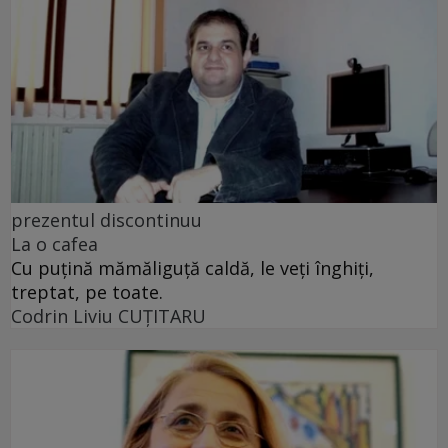
prezentul discontinuu
La o cafea
Cu puţină mămăliguţă caldă, le veţi înghiţi,
treptat, pe toate.
Codrin Liviu CUŢITARU