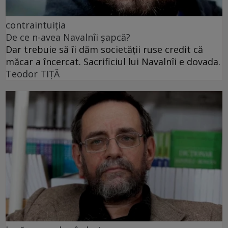
contraintuiția
De ce n-avea Navalnîi șapcă?
Dar trebuie să îi dăm societății ruse credit că
măcar a încercat. Sacrificiul lui Navalnîi e dovada.
Teodor TIŢĂ