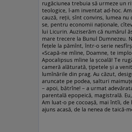
rugăciunea trebuia să urmeze un rit
teologice, l-am inventat ad-hoc. Am
cauză, reții, sînt convins, lumea nu 
se, pentru economii naționale, cîte
lui Licurin. Auziserăm că numărul ăst
mare trecere la Bunul Dumnezeu. Ne-
fețele la pămînt, într-o serie nesfî
«Scapă-ne mîine, Doamne, te implo
Apocalipsus mîine la școală! Te rug
cameră alăturată, țipetele și a venit
lumînările din prag. Au căzut, desig
aruncate pe podea, salturi maimuțeș
– apoi, bătrîne! – a urmat adevărata 
parentală epopeică, magistrală. Eu,
Am luat-o pe cocoașă, mai întîi, de 
ajuns acasă, de la nenea de taică-me