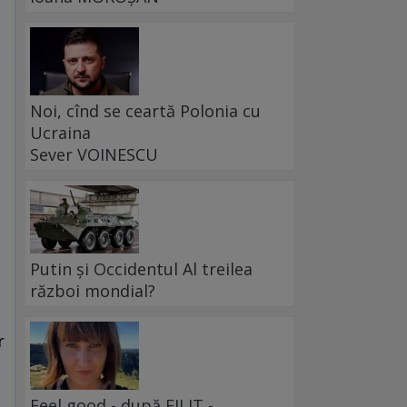
Noi, cînd se ceartă Polonia cu
Ucraina
Sever VOINESCU
Putin și Occidentul Al treilea
război mondial?
r
Feel good - după FILIT -