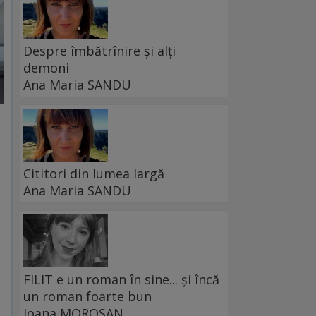
Despre îmbătrînire și alți
demoni
Ana Maria SANDU
Cititori din lumea largă
Ana Maria SANDU
FILIT e un roman în sine... și încă
un roman foarte bun
Ioana MOROȘAN