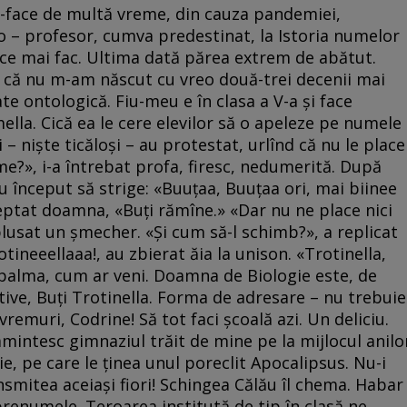
o-face de multă vreme, din cauza pandemiei,
 – profesor, cumva predestinat, la Istoria numelor
 ce mai fac. Ultima dată părea extrem de abătut.
ist că nu m-am născut cu vreo două-trei decenii mai
te ontologică. Fiu-meu e în clasa a V-a și face
la. Cică ea le cere elevilor să o apeleze pe numele
 – niște ticăloși – au protestat, urlînd că nu le place
e?», i-a întrebat profa, firesc, nedumerită. După
au început să strige: «Buuțaa, Buuțaa ori, mai biinee
acceptat doamna, «Buți rămîne.» «Dar nu ne place nici
lusat un șmecher. «Și cum să-l schimb?», a replicat
ineeellaaa!, au zbierat ăia la unison. «Trotinella,
t palma, cum ar veni. Doamna de Biologie este, de
tive, Buți Trotinella. Forma de adresare – nu trebuie
e vremuri, Codrine! Să tot faci școală azi. Un deliciu.
mintesc gimnaziul trăit de mine pe la mijlocul anilo
ie, pe care le ținea unul poreclit Apocalipsus. Nu-i
nsmitea aceiași fiori! Schingea Călău îl chema. Habar
renumele. Teroarea institută de tip în clasă ne