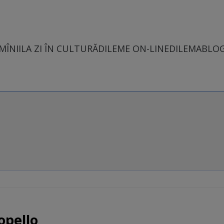
MÎNII
LA ZI ÎN CULTURĂ
DILEME ON-LINE
DILEMABLO
opello