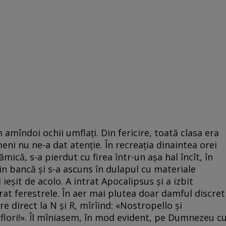
 amîndoi ochii umflați. Din fericire, toată clasa era
eni nu ne-a dat atenție. În recreația dinaintea orei
mică, s-a pierdut cu firea într-un așa hal încît, în
in bancă și s-a ascuns în dulapul cu materiale
ieșit de acolo. A intrat Apocalipsus și a izbit
at ferestrele. În aer mai plutea doar damful discret
re direct la N și R, mîrîind: «Nostropello și
 flori!». Îl mîniasem, în mod evident, pe Dumnezeu c