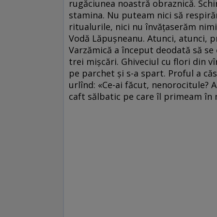
rugăciunea noastră obraznică. Sching
stamina. Nu puteam nici să respiră
ritualurile, nici nu învățaserăm ni
Vodă Lăpușneanu. Atunci, atunci, p
Varzămică a început deodată să se c
trei mișcări. Ghiveciul cu flori din v
pe parchet și s-a spart. Proful a că
urlînd: «Ce-ai făcut, nenorocitule? A
caft sălbatic pe care îl primeam în 