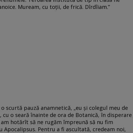
oice. Muream, cu toții, de frică. Dîrdîiam.”
 o scurtă pauză anamnetică, „eu și colegul meu de
, cu o seară înainte de ora de Botanică, în disperare
 și am hotărît să ne rugăm împreună să nu fim
u Apocalipsus. Pentru a fi ascultată, credeam noi,