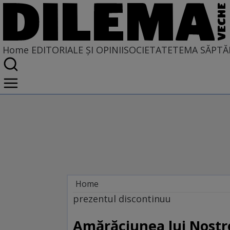
Home
EDITORIALE ȘI OPINII
SOCIETATE
TEMA SĂPTĂ
Home
EDITORIALE ȘI OPINII
prezentul discontinuu
PE CE LUME TRĂIM
Amărăciunea lui Nostr