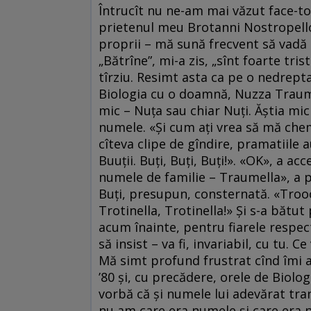
Întrucît nu ne-am mai văzut face-t
prietenul meu Brotanni Nostropello
proprii – mă sună frecvent să vadă
„Bătrîne”, mi-a zis, „sînt foarte tr
tîrziu. Resimt asta ca pe o nedrepta
Biologia cu o doamnă, Nuzza Traumel
mic – Nuța sau chiar Nuți. Ăștia mici
numele. «Și cum ați vrea să mă chem
cîteva clipe de gîndire, pramatiile 
Buuții. Buți, Buți, Buți!». «OK», a 
numele de familie – Traumella», a p
Buți, presupun, consternată. «Trooot
Trotinella, Trotinella!» Și s-a bătu
acum înainte, pentru fiarele respec
să insist – va fi, invariabil, cu tu. C
Mă simt profund frustrat cînd îmi a
’80 și, cu precădere, orele de Biolog
vorbă că și numele lui adevărat tra
nu am care era numele și care era p