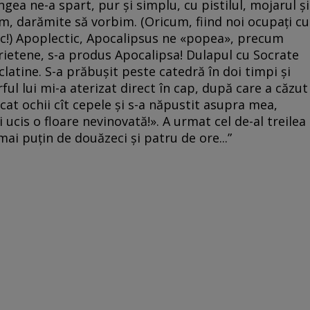
ea ne-a spart, pur și simplu, cu pistilul, mojarul și
m, darămite să vorbim. (Oricum, fiind noi ocupați cu
mic!) Apoplectic, Apocalipsus ne «popea», precum
rietene, s-a produs Apocalipsa! Dulapul cu Socrate
latine. S-a prăbușit peste catedră în doi timpi și
îrful lui mi-a aterizat direct în cap, după care a căzut
scat ochii cît cepele și s-a năpustit asupra mea,
i ucis o floare nevinovată!». A urmat cel de-al treilea
mai puțin de douăzeci și patru de ore...”