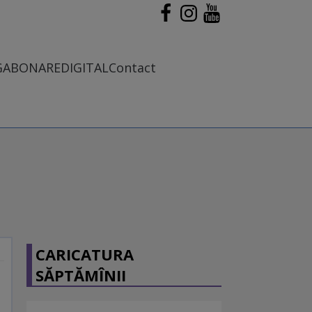
G
ABONARE
DIGITAL
Contact
CARICATURA
SĂPTĂMÎNII