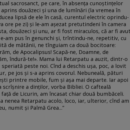
ual sacrosanct, pe care, în absența cunoștințelor
 aprins douăzeci și una de lumînări (la vremea în
ducea lipsă de ele în casă, curentul electric oprindu-
va ore pe zi) și le-am așezat pretutindeni în camera
a, douăzeci și unu, ar fi fost miraculos, că ar fi avu
am pus în genunchi și, trîntindu-ne, repetitiv, cu
rșită de mătănii, ne tînguiam ca două bocitoare:
răm, de Apocalipsus! Scapă-ne, Doamne, de
ăm, îndură-te!». Mama lui Retarpatu a auzit, dintr-o
 speriată peste noi. Cînd a deschis ușa, poc, a lovit
ur, pe jos și s-a aprins covorul. Nebuneală, pături
ti printre mobile, fum și așa mai departe. Iar apoi
scrîșnire a dinților, vorba Bibliei. O cafteală
 față de Licurin, am încasat chiar două bumbăceli.
la nenea Retarpatu acolo, loco, iar, ulterior, cînd am
u, numit și Palmă Grea...”