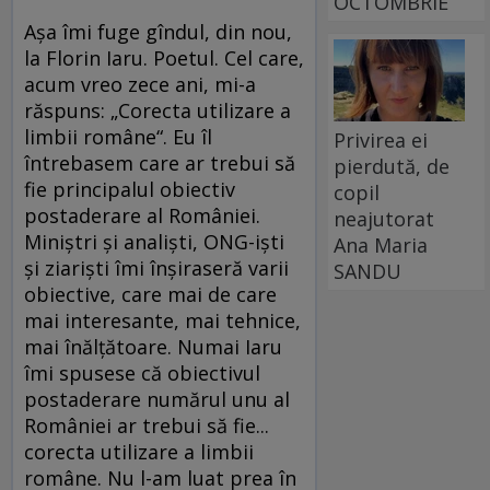
OCTOMBRIE
Aşa îmi fuge gîndul, din nou,
la Florin Iaru. Poetul. Cel care,
acum vreo zece ani, mi-a
răspuns: „Corecta utilizare a
limbii române“. Eu îl
Privirea ei
întrebasem care ar trebui să
pierdută, de
fie principalul obiectiv
copil
postaderare al României.
neajutorat
Miniştri şi analişti, ONG-işti
Ana Maria
şi ziarişti îmi înşiraseră varii
SANDU
obiective, care mai de care
mai interesante, mai tehnice,
mai înălţătoare. Numai Iaru
îmi spusese că obiectivul
postaderare numărul unu al
României ar trebui să fie...
corecta utilizare a limbii
române. Nu l-am luat prea în