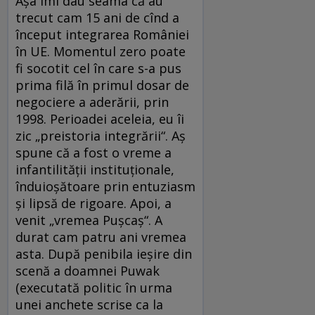
Aşa îmi dau seama că au
trecut cam 15 ani de cînd a
început integrarea României
în UE. Momentul zero poate
fi socotit cel în care s-a pus
prima filă în primul dosar de
negociere a aderării, prin
1998. Perioadei aceleia, eu îi
zic „preistoria integrării“. Aş
spune că a fost o vreme a
infantilităţii instituţionale,
înduioşătoare prin entuziasm
şi lipsă de rigoare. Apoi, a
venit „vremea Puşcaş“. A
durat cam patru ani vremea
asta. După penibila ieşire din
scenă a doamnei Puwak
(executată politic în urma
unei anchete scrise ca la