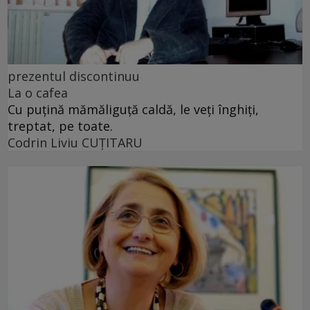
prezentul discontinuu
La o cafea
Cu puţină mămăliguţă caldă, le veţi înghiţi,
treptat, pe toate.
Codrin Liviu CUŢITARU