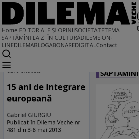
Home
EDITORIALE ȘI OPINII
SOCIETATE
TEMA
SĂPTĂMÎNII
LA ZI ÎN CULTURĂ
DILEME ON-
LINE
DILEMABLOG
ABONARE
DIGITAL
Contact
Home
CARICATU
EDITORIALE ȘI OPINII
euro-skepsis
SĂPTĂMÎNI
PE CE LUME TRĂIM
15 ani de integrare
europeană
Gabriel GIURGIU
Publicat în Dilema Veche nr.
481 din 3-8 mai 2013