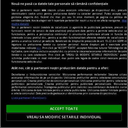
Nouă ne pasă ca datele tale personale să rămână confidențiale
Noi și partenerii noștri
606
stocăm și/sau accesăm informații pe dispozitivul dvs., precum
identificatorii cookie unici pentru prelucrarea datelor cu caracter personal. Puteți accepta sau
gestiona alegerile dvs. făcând clic mai jos sau în orice moment, pe pagina cu politica de
confidențialitate. Aceste alegeri vor fi raportate partenerilor noștri și nu vă vor afecta navigarea.
Mai
multe detalii
Noi si partenerii nostri (retelele de socializare si agentiile de publicitate partenere, precum si
furnizorii nostri de servicii de date analitice) prelucram date pentru a permite website-ului sa
functioneze, pentru a personaliza continutul si anunturile publicitare afisate in functie de
interesele si/sau profilul dvs., pentru a va oferi functionalitati aferente retelelor de socializare si
pentru a analiza traficul pe website. Beneficiati de drepturile prevazute de art. 15-22 din GDPR in
legatura cu prelucrarea datelor cu caracter personal. Aceste drepturi pot fi exercitate prin
modalitatea indicata
aici
. Prin click pe “ACCEPT TOATE”, acceptati folosirea tuturor Tehnologiilor de
tip Cookie, care implica inclusiv acceptul dvs. cu privire la stocarea/accesarea informatiilor de catre
Vendor-ii cu care colaboram. Prin click pe “VREAU SA MODIFIC SETARILE INDIVIDUAL” puteti
schimba preferintele in mod individual, mai putin cele legate de cookie strict necesare pentru
functionarea website-ului.
prezentul discontinuu
Atât noi, cât și partenerii noștri prelucrăm datele pentru a oferi:
Misterul voiniciei
Dezvoltarea și îmbunătățirea serviciilor. Măsurarea performanței reclamelor. Stocarea și/sau
accesarea informațiilor de pe un dispozitiv. Utilizarea profilurilor pentru selectarea conținutului
„Strîmbă-Lemne” nu are, după cum se vede, o
personalizat. Crearea profilurilor de conținut personalizat. Utilizarea profilurilor pentru selectarea
publicității personalizate. Crearea profilurilor pentru publicitate personalizată. Măsurarea
tipologie fixă, el variind imagistic în funcţie de
performanței conținutului. Înțelegerea publicului prin statistici sau combinații de date din surse
diferite. Utilizarea de date limitate pentru a selecta publicitatea. Utilizarea datelor limitate pentru
marotele fiecărei generaţii.
a selecta conținutul. Date precise de geolocație și identificarea prin scanarea dispozitivului.
Listă parteneri (furnizori)
Codrin Liviu CUŢITARU
ACCEPT TOATE
VREAU SA MODIFIC SETARILE INDIVIDUAL