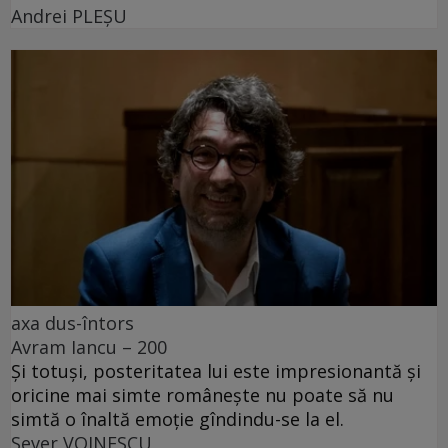
Andrei PLEŞU
axa dus-întors
Avram Iancu – 200
Și totuși, posteritatea lui este impresionantă și
oricine mai simte românește nu poate să nu
simtă o înaltă emoție gîndindu-se la el.
Sever VOINESCU