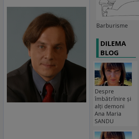
Barburisme
DILEMA
BLOG
Despre
îmbătrînire și
alți demoni
Ana Maria
SANDU