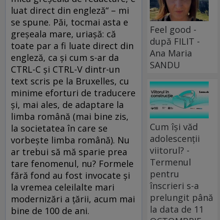
luat direct din engleză“ – mi
se spune. Păi, tocmai asta e
Feel good -
greşeala mare, uriaşă: că
după FILIT -
toate par a fi luate direct din
Ana Maria
engleză, ca şi cum s-ar da
SANDU
CTRL-C şi CTRL-V dintr-un
text scris pe la Bruxelles, cu
minime eforturi de traducere
şi, mai ales, de adaptare la
limba română (mai bine zis,
Cum își văd
la societatea în care se
adolescenții
vorbeşte limba română). Nu
viitorul? -
ar trebui să mă sparie prea
Termenul
tare fenomenul, nu? Formele
pentru
fără fond au fost invocate şi
înscrieri s-a
la vremea celeilalte mari
prelungit până
modernizări a ţării, acum mai
la data de 11
bine de 100 de ani.