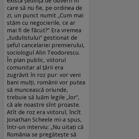
exista şedinţă de Guvern în
care să nu fie, pe ordinea de
zi, un punct numit „Cum mai
stăm cu negocierile, ce ar
mai fi de făcut?“ Era vremea
„tudulistului“ gestionat de
şeful cancelariei premierului,
sociologul Alin Teodorescu.
În plan public, viitorul
comunitar al ţării era
zugrăvit în roz pur: vor veni
bani mulţi, românii vor putea
să muncească oriunde,
trebuie să luăm legile „lor“,
că ale noastre sînt proaste.
Atît de roz era viitorul, încît
Jonathan Scheele mi-a spus,
într-un interviu: „Nu uitaţi că
România se pregăteşte să