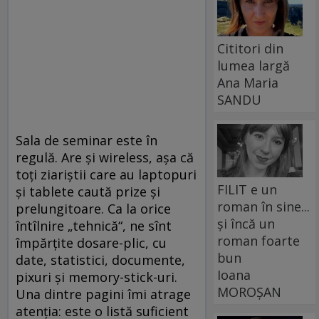
Cititori din
lumea largă
Ana Maria
SANDU
Sala de seminar este în
regulă. Are şi wireless, aşa că
toţi ziariştii care au laptopuri
FILIT e un
şi tablete caută prize şi
roman în sine...
prelungitoare. Ca la orice
și încă un
întîlnire „tehnică“, ne sînt
roman foarte
împărţite dosare-plic, cu
bun
date, statistici, documente,
Ioana
pixuri şi memory-stick-uri.
MOROȘAN
Una dintre pagini îmi atrage
atenţia: este o listă suficient