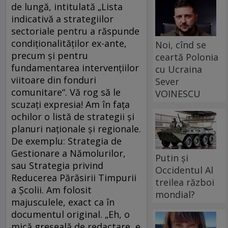
de lungă, intitulată „Lista
indicativă a strategiilor
sectoriale pentru a răspunde
condiţionalităţilor ex-ante,
Noi, cînd se
precum şi pentru
ceartă Polonia
fundamentarea intervenţiilor
cu Ucraina
viitoare din fonduri
Sever
comunitare“. Vă rog să le
VOINESCU
scuzaţi expresia! Am în faţa
ochilor o listă de strategii şi
planuri naţionale şi regionale.
De exemplu: Strategia de
Gestionare a Nămolurilor,
Putin și
sau Strategia privind
Occidentul Al
Reducerea Părăsirii Timpurii
treilea război
a Şcolii. Am folosit
mondial?
majusculele, exact ca în
documentul original. „Eh, o
mică greşeală de redactare, e