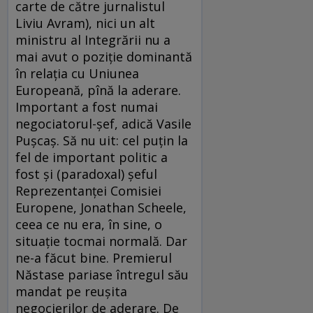
carte de către jurnalistul
Liviu Avram), nici un alt
ministru al Integrării nu a
mai avut o poziţie dominantă
în relaţia cu Uniunea
Europeană, pînă la aderare.
Important a fost numai
negociatorul-şef, adică Vasile
Puşcaş. Să nu uit: cel puţin la
fel de important politic a
fost şi (paradoxal) şeful
Reprezentanţei Comisiei
Europene, Jonathan Scheele,
ceea ce nu era, în sine, o
situaţie tocmai normală. Dar
ne-a făcut bine. Premierul
Năstase pariase întregul său
mandat pe reuşita
negocierilor de aderare. De