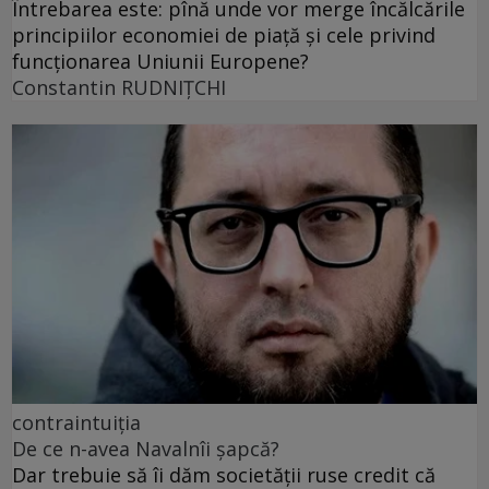
Întrebarea este: pînă unde vor merge încălcările
principiilor economiei de piață și cele privind
funcționarea Uniunii Europene?
Constantin RUDNIŢCHI
contraintuiția
De ce n-avea Navalnîi șapcă?
Dar trebuie să îi dăm societății ruse credit că