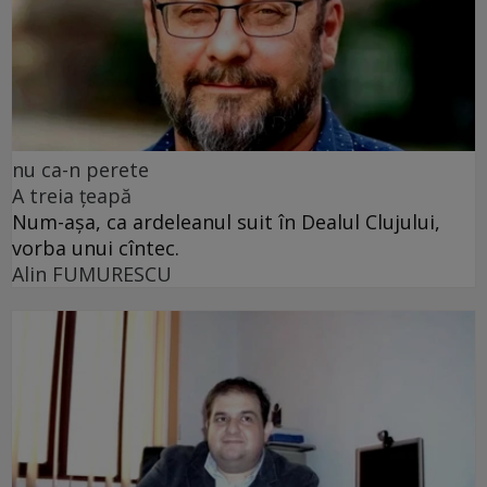
nu ca-n perete
A treia țeapă
Num-așa, ca ardeleanul suit în Dealul Clujului,
vorba unui cîntec.
Alin FUMURESCU