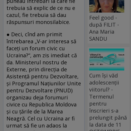
puneau întrebări la care fie
trebuia să explic de ce nu e
cazul, fie trebuia să dau
Feel good -
răspunsuri monosilabice.
după FILIT -
Ana Maria
● Deci, cînd am primit
SANDU
întrebarea „V-ar interesa să
faceţi un forum civic cu
Ucraina?“, am zis imediat că
da. Ministerul nostru de
Externe, prin direcţia de
Cum își văd
Asistenţă pentru Dezvoltare,
adolescenții
şi Programul Naţiunilor Unite
viitorul? -
pentru Dezvoltare (PNUD)
Termenul
organizau deja forumuri
pentru
civice cu Republica Moldova
înscrieri s-a
şi cu ţările de la Marea
prelungit până
Neagră. Cel cu Ucraina ar fi
la data de 11
urmat să fie un adaos la