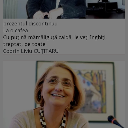
prezentul discontinuu
La o cafea
Cu puţină mămăliguţă caldă, le veţi înghiţi,
treptat, pe toate.
Codrin Liviu CUŢITARU