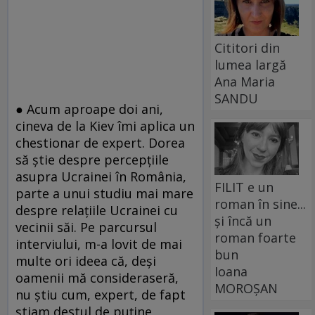
Cititori din
lumea largă
Ana Maria
SANDU
● Acum aproape doi ani,
cineva de la Kiev îmi aplica un
chestionar de expert. Dorea
să ştie despre percepţiile
asupra Ucrainei în România,
FILIT e un
parte a unui studiu mai mare
roman în sine...
despre relaţiile Ucrainei cu
și încă un
vecinii săi. Pe parcursul
roman foarte
interviului, m-a lovit de mai
bun
multe ori ideea că, deşi
Ioana
oamenii mă consideraseră,
MOROȘAN
nu ştiu cum, expert, de fapt
ştiam destul de puţine