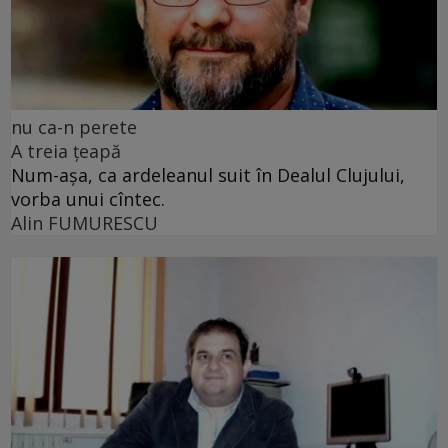
nu ca-n perete
A treia țeapă
Num-așa, ca ardeleanul suit în Dealul Clujului,
vorba unui cîntec.
Alin FUMURESCU