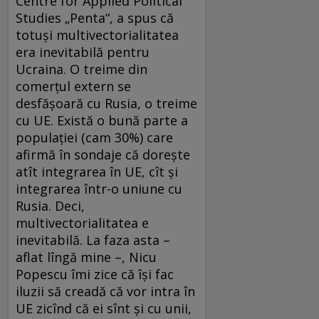
Centre for Applied Political
Studies „Penta“, a spus că
totuşi multivectorialitatea
era inevitabilă pentru
Ucraina. O treime din
comerţul extern se
desfăşoară cu Rusia, o treime
cu UE. Există o bună parte a
populaţiei (cam 30%) care
afirmă în sondaje că doreşte
atît integrarea în UE, cît şi
integrarea într-o uniune cu
Rusia. Deci,
multivectorialitatea e
inevitabilă. La faza asta –
aflat lîngă mine –, Nicu
Popescu îmi zice că îşi fac
iluzii să creadă că vor intra în
UE zicînd că ei sînt şi cu unii,