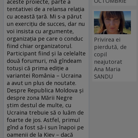
OCTOMBRIE
aceste proiecte, parte a
tentativei de a relansa relaţia
cu această ţară. Mi s-a părut
un exerciţiu de succes, dar nu
voi insista cu argumente,
organizaţia pe care o conduc
Privirea ei
fiind chiar organizatorul.
pierdută, de
Participant fiind şi la celelalte
copil
două forumuri, mă gîndeam
neajutorat
totuşi că prima ediţie a
Ana Maria
variantei România – Ucraina
SANDU
a avut un plus de noutate.
Despre Republica Moldova şi
despre zona Mării Negre
ştim destul de multe, cu
Ucraina trebuie să o luăm de
foarte de jos. Astfel, primul
gînd a fost să-i sun înapoi pe
oamenii de la Kiev – dacă