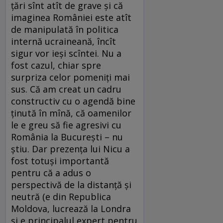
ţări sînt atît de grave şi că
imaginea României este atît
de manipulată în politica
internă ucraineană, încît
sigur vor ieşi scîntei. Nu a
fost cazul, chiar spre
surpriza celor pomeniţi mai
sus. Că am creat un cadru
constructiv cu o agendă bine
ţinută în mînă, că oamenilor
le e greu să fie agresivi cu
România la Bucureşti – nu
ştiu. Dar prezenţa lui Nicu a
fost totuşi importantă
pentru că a adus o
perspectivă de la distanţă şi
neutră (e din Republica
Moldova, lucrează la Londra
şi e principalul expert pentru