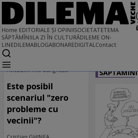
Home
EDITORIALE ȘI OPINII
SOCIETATE
TEMA
SĂPTĂMÎNII
LA ZI ÎN CULTURĂ
DILEME ON-
LINE
DILEMABLOG
ABONARE
DIGITAL
Contact
Home
CARICATU
EDITORIALE ȘI OPINII
Atitudini mic-burgheze
SĂPTĂMÎNI
Este posibil
scenariul "zero
probleme cu
vecinii"?
Cristian GHINEA