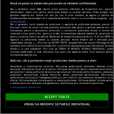
Nouă ne pasă ca datele tale personale să rămână confidențiale
toți ar avea dreptate. Cum vine asta?
Noi și partenerii noștri
606
stocăm și/sau accesăm informații pe dispozitivul dvs., precum
Care fac un pact cu tine. Și nu mai acceptă nici
identificatorii cookie unici pentru prelucrarea datelor cu caracter personal. Puteți accepta sau
gestiona alegerile dvs. făcând clic mai jos sau în orice moment, pe pagina cu politica de
măcar o privire înapoi.
confidențialitate. Aceste alegeri vor fi raportate partenerilor noștri și nu vă vor afecta navigarea.
Mai
multe detalii
Radu NAUM
Noi si partenerii nostri (retelele de socializare si agentiile de publicitate partenere, precum si
furnizorii nostri de servicii de date analitice) prelucram date pentru a permite website-ului sa
functioneze, pentru a personaliza continutul si anunturile publicitare afisate in functie de
interesele si/sau profilul dvs., pentru a va oferi functionalitati aferente retelelor de socializare si
pentru a analiza traficul pe website. Beneficiati de drepturile prevazute de art. 15-22 din GDPR in
legatura cu prelucrarea datelor cu caracter personal. Aceste drepturi pot fi exercitate prin
modalitatea indicata
aici
. Prin click pe “ACCEPT TOATE”, acceptati folosirea tuturor Tehnologiilor de
tip Cookie, care implica inclusiv acceptul dvs. cu privire la stocarea/accesarea informatiilor de catre
Vendor-ii cu care colaboram. Prin click pe “VREAU SA MODIFIC SETARILE INDIVIDUAL” puteti
schimba preferintele in mod individual, mai putin cele legate de cookie strict necesare pentru
functionarea website-ului.
Atât noi, cât și partenerii noștri prelucrăm datele pentru a oferi:
Dezvoltarea și îmbunătățirea serviciilor. Măsurarea performanței reclamelor. Stocarea și/sau
accesarea informațiilor de pe un dispozitiv. Utilizarea profilurilor pentru selectarea conținutului
personalizat. Crearea profilurilor de conținut personalizat. Utilizarea profilurilor pentru selectarea
publicității personalizate. Crearea profilurilor pentru publicitate personalizată. Măsurarea
performanței conținutului. Înțelegerea publicului prin statistici sau combinații de date din surse
diferite. Utilizarea de date limitate pentru a selecta publicitatea. Utilizarea datelor limitate pentru
a selecta conținutul. Date precise de geolocație și identificarea prin scanarea dispozitivului.
Listă parteneri (furnizori)
ACCEPT TOATE
libertstea de impresie
VREAU SA MODIFIC SETARILE INDIVIDUAL
Buon appetito!
Dar, apropo, cred că, după ce a făcut lumea,