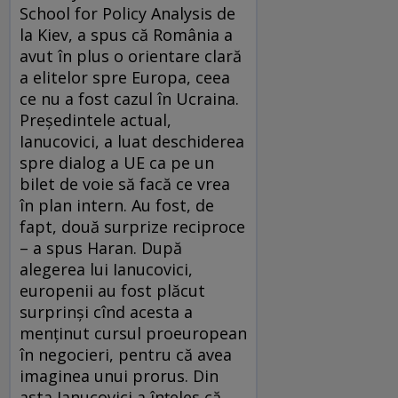
School for Policy Analysis de
la Kiev, a spus că România a
avut în plus o orientare clară
a elitelor spre Europa, ceea
ce nu a fost cazul în Ucraina.
Preşedintele actual,
Ianucovici, a luat deschiderea
spre dialog a UE ca pe un
bilet de voie să facă ce vrea
în plan intern. Au fost, de
fapt, două surprize reciproce
– a spus Haran. După
alegerea lui Ianucovici,
europenii au fost plăcut
surprinşi cînd acesta a
menţinut cursul proeuropean
în negocieri, pentru că avea
imaginea unui prorus. Din
asta Ianucovici a înţeles că