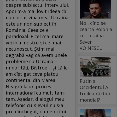
despre subiectul interviului.
Apoi m-a mai lovit ideea că
nu e doar vina mea: Ucraina
Noi, cînd se
este un non-subiect în
ceartă Polonia
România. Ceea ce e
cu Ucraina
paradoxal. E cel mai mare
Sever
vecin al nostru şi cel mai
VOINESCU
necunoscut. Ştim mai
degrabă vag că avem unele
probleme cu Ucraina –
minorităţi, Bîstroe – şi că le-
am cîştigat ceva platou
continental din Marea
Putin și
Neagră la un proces
Occidentul Al
internaţional cu mult tam-
treilea război
tam. Aşadar, dialogul meu
mondial?
telefonic cu Kiev-ul nu s-a
prea închegat, oamenii îmi