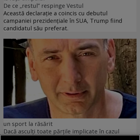
De ce „restul” respinge Vestul
Această declarație a coincis cu debutul
campaniei prezidențiale în SUA, Trump fiind
candidatul său preferat.
un sport la răsărit
Dacă asculți toate părțile implicate în cazul
Simonei Halep, inclusiv pe ea însăși, constați că