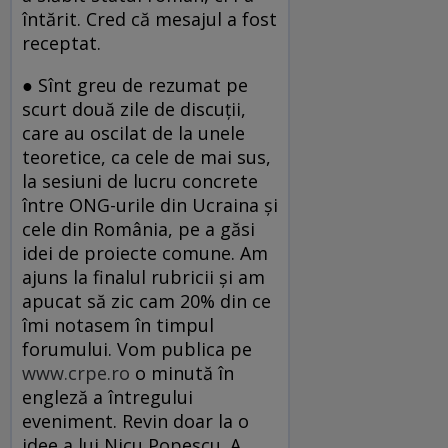
întărit. Cred că mesajul a fost
receptat.
● Sînt greu de rezumat pe
scurt două zile de discuţii,
care au oscilat de la unele
teoretice, ca cele de mai sus,
la sesiuni de lucru concrete
între ONG-urile din Ucraina şi
cele din România, pe a găsi
idei de proiecte comune. Am
ajuns la finalul rubricii şi am
apucat să zic cam 20% din ce
îmi notasem în timpul
forumului. Vom publica pe
www.crpe.ro
o minută în
engleză a întregului
eveniment. Revin doar la o
idee a lui Nicu Popescu. A