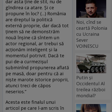
dar asta ţine de stil, nu de
gîndirea ca atare. Şi ce
propune în loc? (...) România
are dreptul la politică
Noi, cînd se
externă proprie, dar dacă tot
ceartă Polonia
ţinem să ne demonstrăm
cu Ucraina
nouă înşine că sîntem un
Sever
actor regional, ar trebui să
VOINESCU
acţionăm inteligent şi la
momentul potrivit. Dacă te
pui de-a curmezişul
subminînd propunerea aflată
pe masă, doar pentru că ai
Putin și
nişte marote istorice proprii,
Occidentul Al
atunci treci de căpos
treilea război
neserios.“
mondial?
Acesta este finalul unui
articol pe care l-am scris în