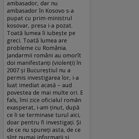
ambasador, dar nu
ambasador în Kosovo s-a
pupat cu prim-ministrul
kosovar, presa i-a pozat.
Toată lumea îi iubeşte pe
greci. Toată lumea are
probleme cu România.
Jandarmii români au omorît
doi manifestanţi (violenţi) în
2007 şi Bucureştiul nu a
permis investigarea lor, i-a
luat imediat acasă – aud
povestea de mai multe ori. E
fals, îmi zice oficialul român
exasperat, i-am ţinut, după
ce li se terminase turul aici,
doar pentru fi investigaţi. Şi
de ce nu spuneţi asta, de ce
sînt numai informaţii şi