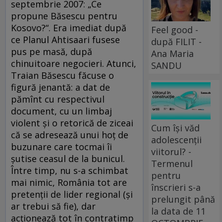
septembrie 2007: „Ce
propune Băsescu pentru
Kosovo?“. Era imediat după
Feel good -
ce Planul Ahtisaari fusese
după FILIT -
pus pe masă, după
Ana Maria
chinuitoare negocieri. Atunci,
SANDU
Traian Băsescu făcuse o
figură jenantă: a dat de
pămînt cu respectivul
document, cu un limbaj
violent şi o retorică de ziceai
Cum își văd
că se adresează unui hoţ de
adolescenții
buzunare care tocmai îi
viitorul? -
şutise ceasul de la bunicul.
Termenul
Între timp, nu s-a schimbat
pentru
mai nimic, România tot are
înscrieri s-a
pretenţii de lider regional (şi
prelungit până
ar trebui să fie), dar
la data de 11
acţionează tot în contratimp