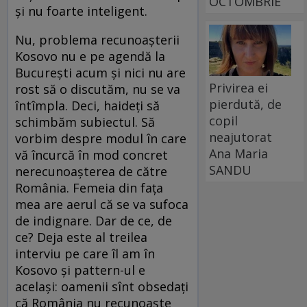
OCTOMBRIE
şi nu foarte inteligent.
Nu, problema recunoaşterii
Kosovo nu e pe agendă la
Bucureşti acum şi nici nu are
Privirea ei
rost să o discutăm, nu se va
pierdută, de
întîmpla. Deci, haideţi să
copil
schimbăm subiectul. Să
neajutorat
vorbim despre modul în care
Ana Maria
vă încurcă în mod concret
SANDU
nerecunoaşterea de către
România. Femeia din faţa
mea are aerul că se va sufoca
de indignare. Dar de ce, de
ce? Deja este al treilea
interviu pe care îl am în
Kosovo şi pattern-ul e
acelaşi: oamenii sînt obsedaţi
că România nu recunoaşte