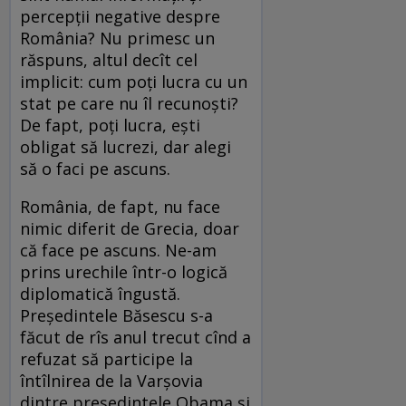
percepţii negative despre
România? Nu primesc un
răspuns, altul decît cel
implicit: cum poţi lucra cu un
stat pe care nu îl recunoşti?
De fapt, poţi lucra, eşti
obligat să lucrezi, dar alegi
să o faci pe ascuns.
România, de fapt, nu face
nimic diferit de Grecia, doar
că face pe ascuns. Ne-am
prins urechile într-o logică
diplomatică îngustă.
Preşedintele Băsescu s-a
făcut de rîs anul trecut cînd a
refuzat să participe la
întîlnirea de la Varşovia
dintre preşedintele Obama şi