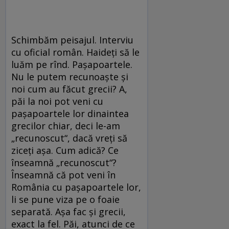
Schimbăm peisajul. Interviu
cu oficial român. Haideţi să le
luăm pe rînd. Paşapoartele.
Nu le putem recunoaşte şi
noi cum au făcut grecii? A,
păi la noi pot veni cu
paşapoartele lor dinaintea
grecilor chiar, deci le-am
„recunoscut“, dacă vreţi să
ziceţi aşa. Cum adică? Ce
înseamnă „recunoscut“?
Înseamnă că pot veni în
România cu paşapoartele lor,
li se pune viza pe o foaie
separată. Aşa fac şi grecii,
exact la fel. Păi, atunci de ce