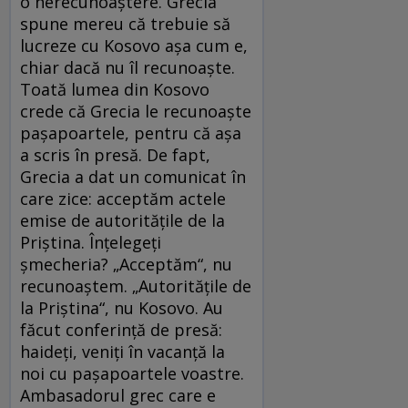
o nerecunoaştere. Grecia
spune mereu că trebuie să
lucreze cu Kosovo aşa cum e,
chiar dacă nu îl recunoaşte.
Toată lumea din Kosovo
crede că Grecia le recunoaşte
paşapoartele, pentru că aşa
a scris în presă. De fapt,
Grecia a dat un comunicat în
care zice: acceptăm actele
emise de autorităţile de la
Priştina. Înţelegeţi
şmecheria? „Acceptăm“, nu
recunoaştem. „Autorităţile de
la Priştina“, nu Kosovo. Au
făcut conferinţă de presă:
haideţi, veniţi în vacanţă la
noi cu paşapoartele voastre.
Ambasadorul grec care e