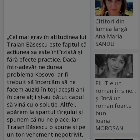
Cititori din
lumea largă
Ana Maria
„Cel mai grav în atitudinea lui
SANDU
Traian Băsescu este faptul că
acţiunea sa este întîrziată şi
fără efecte practice. Dacă
într-adevăr ne durea
problema Kosovo, ar fi
trebuit să încercăm să ne
FILIT e un
facem auziţi în toţi aceşti ani
roman în sine...
în care alţii şi-au bătut capul
și încă un
să vină cu o soluţie. Altfel,
roman foarte
apărem la spartul tîrgului şi
bun
spunem că nu ne place. Iar
Ioana
Traian Băsescu o spune şi pe
MOROȘAN
un ton vehement nepotrivit,