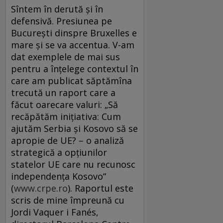
Sîntem în derută şi în
defensivă. Presiunea pe
Bucureşti dinspre Bruxelles e
mare şi se va accentua. V-am
dat exemplele de mai sus
pentru a înţelege contextul în
care am publicat săptămîna
trecută un raport care a
făcut oarecare valuri: „Să
recăpătăm iniţiativa: Cum
ajutăm Serbia şi Kosovo să se
apropie de UE? – o analiză
strategică a opţiunilor
statelor UE care nu recunosc
independenţa Kosovo“
(
www.crpe.ro
). Raportul este
scris de mine împreună cu
Jordi Vaquer i Fanés,