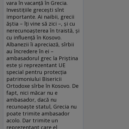
vara în vacanţă în Grecia.
Investiţiile greceşti sînt
importante. Ai naibii, grecii
ăştia – îţi vine să zici –, şi cu
nerecunoaşterea în traistă, şi
cu influenţă în Kosovo.
Albanezii îi apreciază, sîrbii
au încredere în ei –
ambasadorul grec la Priştina
este şi reprezentant UE
special pentru protecţia
patrimoniului Bisericii
Ortodoxe sîrbe în Kosovo. De
fapt, nici măcar nu e
ambasador, dacă nu
recunoaşte statul, Grecia nu
poate trimite ambasador
acolo. Dar trimite un
reprezentant care el