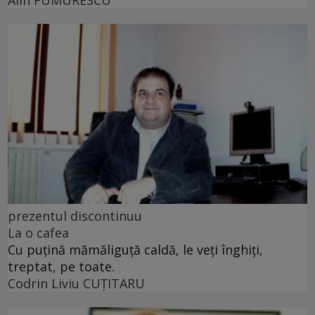
Alin FUMURESCU
prezentul discontinuu
La o cafea
Cu puţină mămăliguţă caldă, le veţi înghiţi,
treptat, pe toate.
Codrin Liviu CUŢITARU