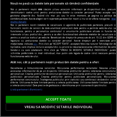
Nouă ne pasă ca datele tale personale să rămână confidențiale
Noi și partenerii noștri
606
stocăm și/sau accesăm informații pe dispozitivul dvs., precum
identificatorii cookie unici pentru prelucrarea datelor cu caracter personal. Puteți accepta sau
gestiona alegerile dvs. făcând clic mai jos sau în orice moment, pe pagina cu politica de
confidențialitate. Aceste alegeri vor fi raportate partenerilor noștri și nu vă vor afecta navigarea.
Mai
multe detalii
Noi si partenerii nostri (retelele de socializare si agentiile de publicitate partenere, precum si
furnizorii nostri de servicii de date analitice) prelucram date pentru a permite website-ului sa
functioneze, pentru a personaliza continutul si anunturile publicitare afisate in functie de
interesele si/sau profilul dvs., pentru a va oferi functionalitati aferente retelelor de socializare si
pentru a analiza traficul pe website. Beneficiati de drepturile prevazute de art. 15-22 din GDPR in
legatura cu prelucrarea datelor cu caracter personal. Aceste drepturi pot fi exercitate prin
modalitatea indicata
aici
. Prin click pe “ACCEPT TOATE”, acceptati folosirea tuturor Tehnologiilor de
libertstea de impresie
tip Cookie, care implica inclusiv acceptul dvs. cu privire la stocarea/accesarea informatiilor de catre
Vendor-ii cu care colaboram. Prin click pe “VREAU SA MODIFIC SETARILE INDIVIDUAL” puteti
Buon appetito!
schimba preferintele in mod individual, mai putin cele legate de cookie strict necesare pentru
functionarea website-ului.
Dar, apropo, cred că, după ce a făcut lumea,
Atât noi, cât și partenerii noștri prelucrăm datele pentru a oferi:
Dumnezeu s-a mai gîndit puțin și a creat Italia.
Dezvoltarea și îmbunătățirea serviciilor. Măsurarea performanței reclamelor. Stocarea și/sau
Andrei MANOLESCU
accesarea informațiilor de pe un dispozitiv. Utilizarea profilurilor pentru selectarea conținutului
personalizat. Crearea profilurilor de conținut personalizat. Utilizarea profilurilor pentru selectarea
publicității personalizate. Crearea profilurilor pentru publicitate personalizată. Măsurarea
performanței conținutului. Înțelegerea publicului prin statistici sau combinații de date din surse
diferite. Utilizarea de date limitate pentru a selecta publicitatea. Utilizarea datelor limitate pentru
a selecta conținutul. Date precise de geolocație și identificarea prin scanarea dispozitivului.
Listă parteneri (furnizori)
ACCEPT TOATE
VREAU SA MODIFIC SETARILE INDIVIDUAL