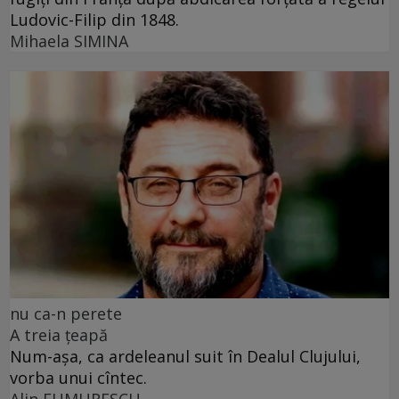
Ludovic-Filip din 1848.
Mihaela SIMINA
nu ca-n perete
A treia țeapă
Num-așa, ca ardeleanul suit în Dealul Clujului,
vorba unui cîntec.