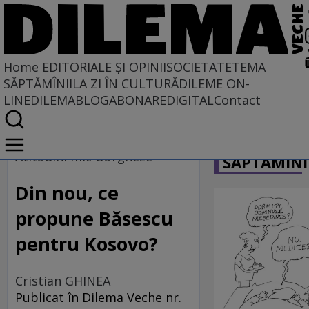
Home
EDITORIALE ȘI OPINII
SOCIETATE
TEMA
SĂPTĂMÎNII
LA ZI ÎN CULTURĂ
DILEME ON-
LINE
DILEMABLOG
ABONARE
DIGITAL
Contact
Home
CARICATU
EDITORIALE ȘI OPINII
Atitudini mic-burgheze
SĂPTĂMÎNI
Din nou, ce
propune Băsescu
pentru Kosovo?
Cristian GHINEA
Publicat în Dilema Veche nr.