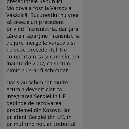
preşedintele Republicii
Moldova a fost la Varşovia.
Vasăzică, Bucureştiul nu vrea
să creeze un precedent
privind Transnistria, dar ţara
căreia îi aparţine Transnistria
de jure merge la Varşovia şi
nu vede precedentul. Ne
comportăm ca şi cum sîntem
înainte de 2007, ca şi cum
nimic nu s-ar fi schimbat.
Dar s-au schimbat multe.
Acum a devenit clar că
integrarea Serbiei în UE
depinde de rezolvarea
problemei din Kosovo. Iar
prietenii Serbiei din UE, în
primul rînd noi, ar trebui să