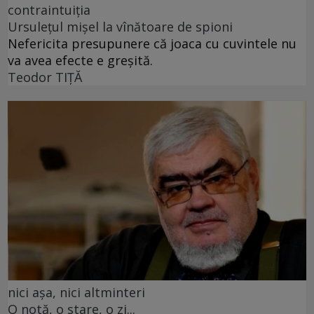
contraintuiția
Ursulețul mișel la vînătoare de spioni
Nefericita presupunere că joaca cu cuvintele nu
va avea efecte e greșită.
Teodor TIŢĂ
nici așa, nici altminteri
O notă, o stare, o zi...