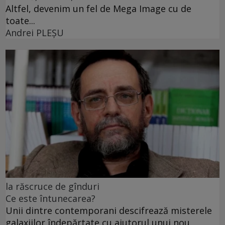
Altfel, devenim un fel de Mega Image cu de
toate...
Andrei PLEŞU
la răscruce de gînduri
Ce este întunecarea?
Unii dintre contemporani descifrează misterele
galaxiilor îndepărtate cu ajutorul unui nou