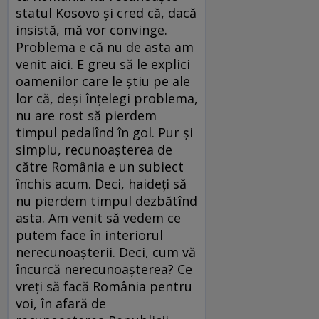
statul Kosovo şi cred că, dacă
insistă, mă vor convinge.
Problema e că nu de asta am
venit aici. E greu să le explici
oamenilor care le ştiu pe ale
lor că, deşi înţelegi problema,
nu are rost să pierdem
timpul pedalînd în gol. Pur şi
simplu, recunoaşterea de
către România e un subiect
închis acum. Deci, haideţi să
nu pierdem timpul dezbătînd
asta. Am venit să vedem ce
putem face în interiorul
nerecunoaşterii. Deci, cum vă
încurcă nerecunoaşterea? Ce
vreţi să facă România pentru
voi, în afară de