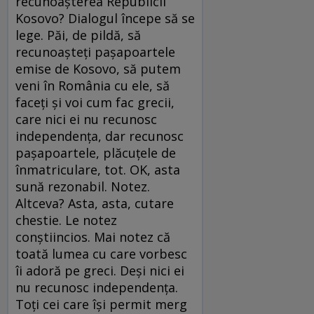
recunoaşterea Republicii
Kosovo? Dialogul începe să se
lege. Păi, de pildă, să
recunoaşteţi paşapoartele
emise de Kosovo, să putem
veni în România cu ele, să
faceţi şi voi cum fac grecii,
care nici ei nu recunosc
independenţa, dar recunosc
paşapoartele, plăcuţele de
înmatriculare, tot. OK, asta
sună rezonabil. Notez.
Altceva? Asta, asta, cutare
chestie. Le notez
conştiincios. Mai notez că
toată lumea cu care vorbesc
îi adoră pe greci. Deşi nici ei
nu recunosc independenţa.
Toţi cei care îşi permit merg