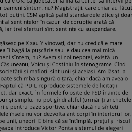
nd că e OK, ca judecător la Înalta Curte, să intervii pe
r oameni sîntem, nu? Magistraţii, care chiar au făcu
tot puţini. CSM aplică palid standardele etice şi doa
ţ al sentinţelor în cazuri de corupţie arată că
iar trei sferturi sînt sentinţe cu suspendare.
găsesc pe X sau Y vinovaţi, dar nu cred că e mare
rea îi bagă la puşcărie sau le dau cea mai mică
eni sîntem, nu? Avem şi noi nepoţei, există un
ăşuneanu, Voicu şi Costiniu în stenograme. Cînd
ocietăţii şi mafioţii sînt unii şi aceiaşi. Am lăsat la
 nu poate schimba singură o ţară, chiar dacă am avea o
 Faptul că PD-L reproduce sistemele de licitaţii
ct, dar exact, în formele folosite de PSD înainte de
pur şi simplu, nu pot gîndi altfel (urmăriţi anchetele
rile pentru baze sportive, chiar dacă nu sînteţi
ele însele nu vor dezvolta anticorpi în interiorul lor,
pe unii, uneori. E bine că se întîmplă, preţul şi riscul
egeaba introduce Victor Ponta sistemul de alegeri