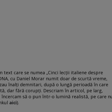
 text care se numea „Cinci lecţii italiene despre
e DNA, cu Daniel Morar numit doar de scurtă vreme,
zau înalţi demnitari, după o lungă perioadă în care
, dar fără corupţi. Descriam în articol, pe larg,
i încercam să o pun într-o lumină realistă, pe care n
inkul
aici
).