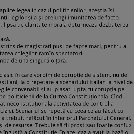
plice legea în cazul politicienilor, aceştia îşi
ţii legilor şi a-şi prelungi imunitatea de facto.
ă, lipsa de claritate morală deturnează dezbaterea
ază.
estrîns de magistraţi puşi pe fapte mari, pentru a
tatea colegilor rămîn spectatori.
imba de una singură o ţară.
z clasic în care vorbim de corupţie de sistem, nu de
şti ani, la o repetare a scenariului italian la nivel de
gile convenabil şi au plasat lupta cu corupţia pe
 pe politicienii de la Curtea Constituţională. Cînd
rat neconstituţională activitatea de control a
ciziei. Scenariul se repetă cu ceea ce au făcut cu
 a trebuit refăcut în interiorul Parchetului General,
i de resurse. Trebuie să fii prost sau foarte confuz
 îngustă a Constituţiei în acel caz a avut la bază o