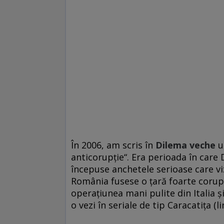
În 2006, am scris în
Dilema veche
un
anticorupţie“. Era perioada în car
începuse anchetele serioase care vi
România fusese o ţară foarte coruptă
operaţiunea mani pulite din Italia ş
o vezi în seriale de tip Caracatiţa (l