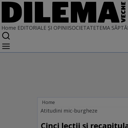
Home
EDITORIALE ȘI OPINII
SOCIETATE
TEMA SĂPTĂ
Home
EDITORIALE ȘI OPINII
Atitudini mic-burgheze
Cinci lecţii şi recapitul