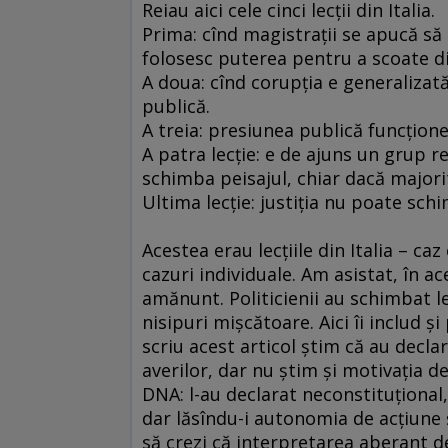
Reiau aici cele cinci lecţii din Italia.
Prima: cînd magistraţii se apucă să a
folosesc puterea pentru a scoate din
A doua: cînd corupţia e generalizat
publică.
A treia: presiunea publică funcţione
A patra lecţie: e de ajuns un grup r
schimba peisajul, chiar dacă majori
Ultima lecţie: justiţia nu poate sch
Acestea erau lecţiile din Italia – ca
cazuri individuale. Am asistat, în ace
amănunt. Politicienii au schimbat le
nisipuri mişcătoare. Aici îi includ şi
scriu acest articol ştim că au decla
averilor, dar nu ştim şi motivaţia de
DNA: l-au declarat neconstituţional,
dar lăsîndu-i autonomia de acţiune ş
să crezi că interpretarea aberant de