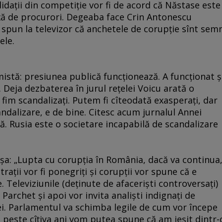
idaţii din competiţie vor fi de acord că Năstase este
aţă de procurori. Degeaba face Crin Antonescu
i spun la televizor că anchetele de corupţie sînt sem
ele.
mistă: presiunea publică funcţionează. A funcţionat ş
. Deja dezbaterea în jurul reţelei Voicu arată o
ă fim scandalizaţi. Putem fi cîteodată exasperaţi, dar
dalizare, e de bine. Citesc acum jurnalul Annei
ă. Rusia este o societare incapabilă de scandalizare
şa: „Lupta cu corupţia în România, dacă va continua
raţii vor fi ponegriţi şi corupţii vor spune că e
e. Televiziunile (deţinute de afacerişti controversaţi)
 Parchet şi apoi vor invita analişti indignaţi de
iei. Parlamentul va schimba legile de cum vor începe
ă peste cîţiva ani vom putea spune că am ieşit dintr-