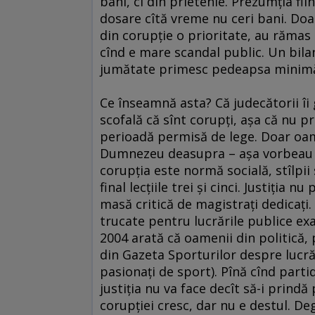
bani, ci din prietenie. Prezumţia fii
dosare cîtă vreme nu ceri bani. Doa
din corupţie o prioritate, au rămas 
cînd e mare scandal public. Un bilan
jumătate primesc pedeapsa minimă, 
Ce înseamnă asta? Că judecătorii îi 
scofală că sînt corupţi, aşa că nu p
perioadă permisă de lege. Doar oam
Dumnezeu deasupra – aşa vorbeau C
corupţia este normă socială, stîlpii s
final lecţiile trei şi cinci. Justiţia
masă critică de magistraţi dedicaţi.
trucate pentru lucrările publice exa
2004 arată că oamenii din politică, 
din Gazeta Sporturilor despre lucră
pasionaţi de sport). Pînă cînd partid
justiţia nu va face decît să-i prindă 
corupţiei cresc, dar nu e destul. D