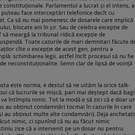
 constituţionale. Parlamentul a lucrat şi el intens, a
 puteau face interceptări telefonice decît cu
tat. Ca să nu mai pomenesc de dosarele care implică
lui, blocate ani în şir. Sau de celebra excepţie de
f să meargă la tribunal ridică excepţie de
suspendă. Toate cazurile de mari demnitari făcute d
aţilor cîte o excepţie de acest gen, pentru a
plă: schimbarea legii, astfel încît procesul să nu fie
de neconstituţionalite. Semn clar de lipsă de voinţă
sta este norma, e destul să ne uităm la orice talk-
ui că lucrurile se mişcă, pari mai deştept dacă bagi
se va întîmpla nimic. Tot la modă e să zici că e doar u
 nu au obţinut condamnări tocmai în cazurile în care
deşi au obţinut multe alte condamnări). Deja anchetaţi
cut nimic, ci spunînd că nu au făcut nimic
iniu zice că a intervenit pe un dosar nu pentru