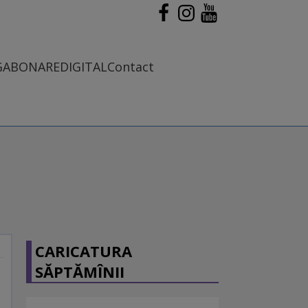
G
ABONARE
DIGITAL
Contact
CARICATURA
SĂPTĂMÎNII