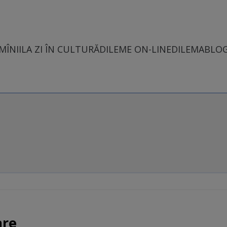
MÎNII
LA ZI ÎN CULTURĂ
DILEME ON-LINE
DILEMABLO
are