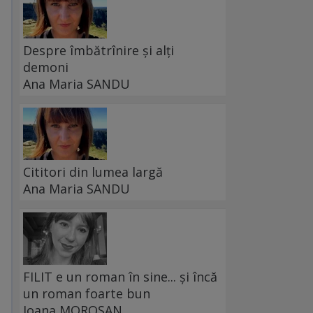
Despre îmbătrînire și alți
demoni
Ana Maria SANDU
Cititori din lumea largă
Ana Maria SANDU
FILIT e un roman în sine... și încă
un roman foarte bun
Ioana MOROȘAN