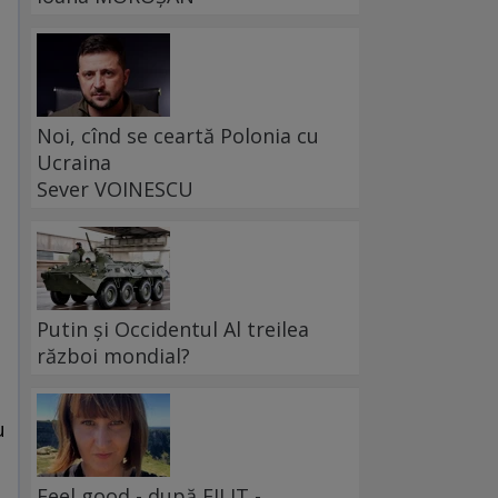
Noi, cînd se ceartă Polonia cu
Ucraina
Sever VOINESCU
Putin și Occidentul Al treilea
război mondial?
u
Feel good - după FILIT -