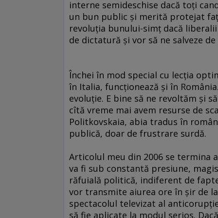
interne semideschise dacă toţi cand
un bun public şi merită protejat f
revoluţia bunului-simţ dacă liberali
de dictatură şi vor să ne salveze de 
Închei în mod special cu lecţia opti
în Italia, funcţionează şi în România
evoluţie. E bine să ne revoltăm şi s
cîtă vreme mai avem resurse de scan
Politkovskaia, abia tradus în român
publică, doar de frustrare surdă.
Articolul meu din 2006 se termina a
va fi sub constantă presiune, magist
răfuială politică, indiferent de fapt
vor transmite aiurea ore în şir de la
spectacolul televizat al anticorupţ
să fie aplicate la modul serios. Dac