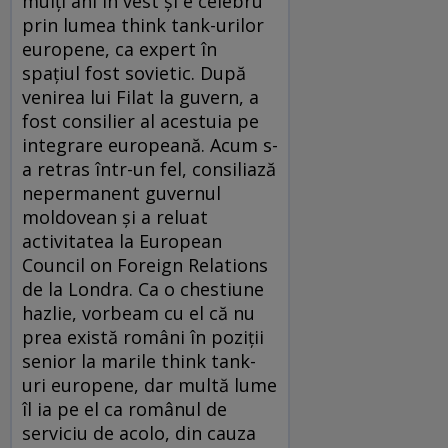
mulţi ani în vest şi e celebru
prin lumea think tank-urilor
europene, ca expert în
spaţiul fost sovietic. După
venirea lui Filat la guvern, a
fost consilier al acestuia pe
integrare europeană. Acum s-
a retras într-un fel, consiliază
nepermanent guvernul
moldovean şi a reluat
activitatea la European
Council on Foreign Relations
de la Londra. Ca o chestiune
hazlie, vorbeam cu el că nu
prea există români în poziţii
senior la marile think tank-
uri europene, dar multă lume
îl ia pe el ca românul de
serviciu de acolo, din cauza