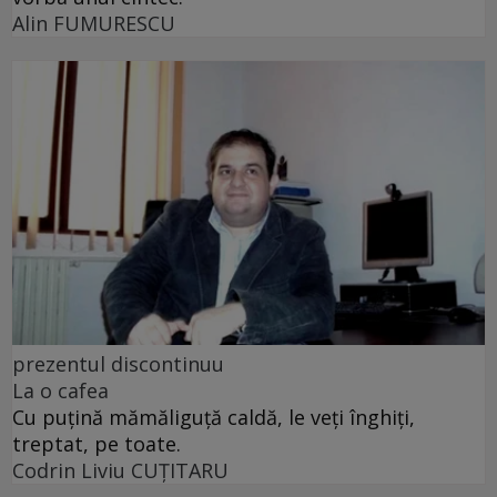
Alin FUMURESCU
prezentul discontinuu
La o cafea
Cu puţină mămăliguţă caldă, le veţi înghiţi,
treptat, pe toate.
Codrin Liviu CUŢITARU