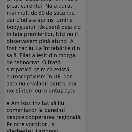
picat curentul. Nu a durat
mai mult de 30 de secunde,
dar cînd s-a aprins lumina,
bodyguarzii făcuseră deja zid
în faţa premierilor. Nici nu îi
observasem pînă atunci. A
fost hazliu. La întrebările din
sală, Filat a ieşit din morga
de tehnocrat. O frază
simpatică: ştim că există
euroscepticism în UE, dar
asta nu e valabil pentru noi,
noi sîntem euro-entuziaşti.
● Am fost invitat să fiu
comentator la panel-ul
despre cooperarea regională.
Printre vorbitori, şi
Viacheslav Illarionov,