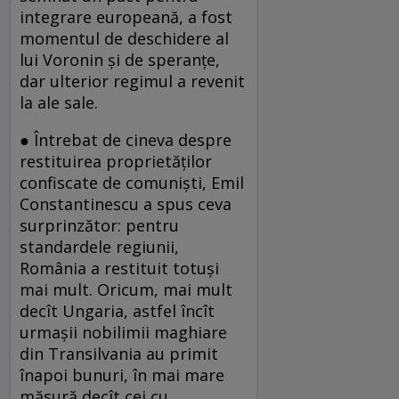
integrare europeană, a fost
momentul de deschidere al
lui Voronin şi de speranţe,
dar ulterior regimul a revenit
la ale sale.
● Întrebat de cineva despre
restituirea proprietăţilor
confiscate de comunişti, Emil
Constantinescu a spus ceva
surprinzător: pentru
standardele regiunii,
România a restituit totuşi
mai mult. Oricum, mai mult
decît Ungaria, astfel încît
urmaşii nobilimii maghiare
din Transilvania au primit
înapoi bunuri, în mai mare
măsură decît cei cu