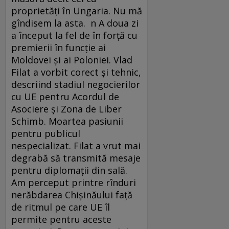
proprietăţi în Ungaria. Nu mă
gîndisem la asta. n A doua zi
a început la fel de în forţă cu
premierii în funcţie ai
Moldovei şi ai Poloniei. Vlad
Filat a vorbit corect şi tehnic,
descriind stadiul negocierilor
cu UE pentru Acordul de
Asociere şi Zona de Liber
Schimb. Moartea pasiunii
pentru publicul
nespecializat. Filat a vrut mai
degrabă să transmită mesaje
pentru diplomaţii din sală.
Am perceput printre rînduri
nerăbdarea Chişinăului faţă
de ritmul pe care UE îl
permite pentru aceste