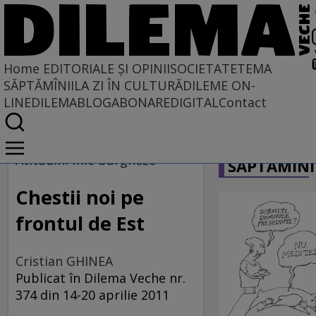
Home
EDITORIALE ȘI OPINII
SOCIETATE
TEMA
SĂPTĂMÎNII
LA ZI ÎN CULTURĂ
DILEME ON-
LINE
DILEMABLOG
ABONARE
DIGITAL
Contact
Home
CARICATU
EDITORIALE ȘI OPINII
Atitudini mic-burgheze
SĂPTĂMÎNI
Chestii noi pe
frontul de Est
Cristian GHINEA
Publicat în Dilema Veche nr.
374 din 14-20 aprilie 2011