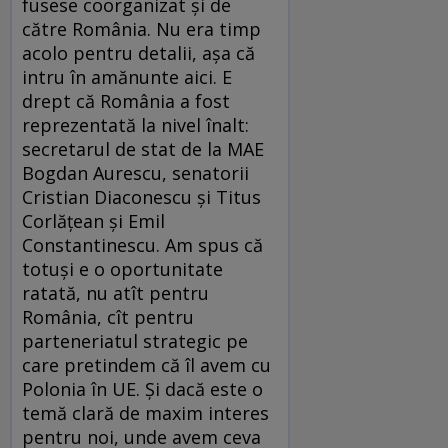
fusese coorganizat şi de
către România. Nu era timp
acolo pentru detalii, aşa că
intru în amănunte aici. E
drept că România a fost
reprezentată la nivel înalt:
secretarul de stat de la MAE
Bogdan Aurescu, senatorii
Cristian Diaconescu şi Titus
Corlăţean şi Emil
Constantinescu. Am spus că
totuşi e o oportunitate
ratată, nu atît pentru
România, cît pentru
parteneriatul strategic pe
care pretindem că îl avem cu
Polonia în UE. Şi dacă este o
temă clară de maxim interes
pentru noi, unde avem ceva