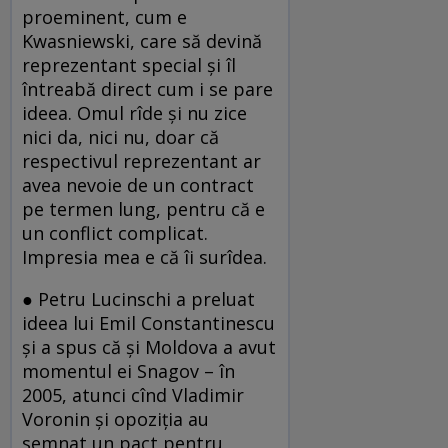
proeminent, cum e
Kwasniewski, care să devină
reprezentant special şi îl
întreabă direct cum i se pare
ideea. Omul rîde şi nu zice
nici da, nici nu, doar că
respectivul reprezentant ar
avea nevoie de un contract
pe termen lung, pentru că e
un conflict complicat.
Impresia mea e că îi surîdea.
● Petru Lucinschi a preluat
ideea lui Emil Constantinescu
şi a spus că şi Moldova a avut
momentul ei Snagov – în
2005, atunci cînd Vladimir
Voronin şi opoziţia au
semnat un pact pentru