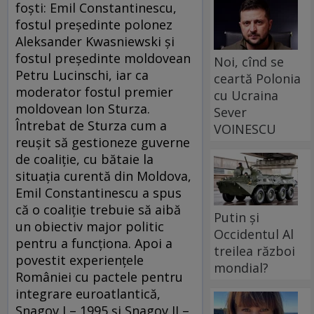
foşti: Emil Constantinescu,
fostul preşedinte polonez
Aleksander Kwasniewski şi
fostul preşedinte moldovean
Noi, cînd se
Petru Lucinschi, iar ca
ceartă Polonia
moderator fostul premier
cu Ucraina
moldovean Ion Sturza.
Sever
Întrebat de Sturza cum a
VOINESCU
reuşit să gestioneze guverne
de coaliţie, cu bătaie la
situaţia curentă din Moldova,
Emil Constantinescu a spus
că o coaliţie trebuie să aibă
Putin și
un obiectiv major politic
Occidentul Al
pentru a funcţiona. Apoi a
treilea război
povestit experienţele
mondial?
României cu pactele pentru
integrare euroatlantică,
Snagov I – 1995 şi Snagov II –