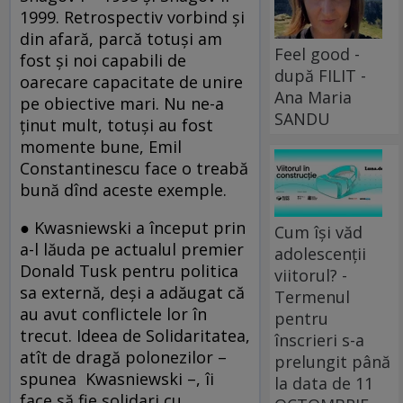
1999. Retrospectiv vorbind şi
din afară, parcă totuşi am
Feel good -
fost şi noi capabili de
după FILIT -
oarecare capacitate de unire
Ana Maria
pe obiective mari. Nu ne-a
SANDU
ţinut mult, totuşi au fost
momente bune, Emil
Constantinescu face o treabă
bună dînd aceste exemple.
● Kwasniewski a început prin
Cum își văd
a-l lăuda pe actualul premier
adolescenții
Donald Tusk pentru politica
viitorul? -
sa externă, deşi a adăugat că
Termenul
au avut conflictele lor în
pentru
trecut. Ideea de Solidaritatea,
înscrieri s-a
atît de dragă polonezilor –
prelungit până
spunea Kwasniewski –, îi
la data de 11
face să fie solidari cu