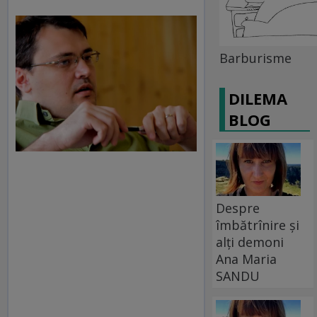
Barburisme
DILEMA
BLOG
Despre
îmbătrînire și
alți demoni
Ana Maria
SANDU