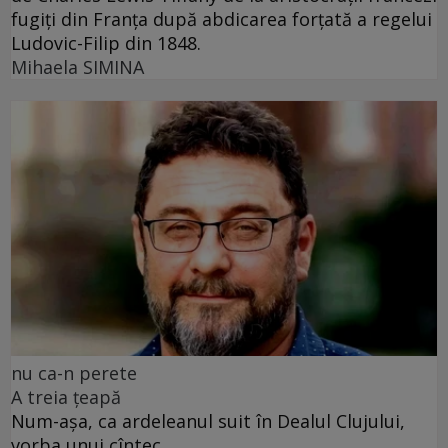
fugiți din Franța după abdicarea forțată a regelui
Ludovic-Filip din 1848.
Mihaela SIMINA
nu ca-n perete
A treia țeapă
Num-așa, ca ardeleanul suit în Dealul Clujului,
vorba unui cîntec.