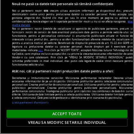
Nouă ne pasă ca datele tale personale să rămână confidențiale
Noi și partenerii noștri
606
stocăm și/sau accesăm informații pe dispozitivul dvs., precum
identificatorii cookie unici pentru prelucrarea datelor cu caracter personal. Puteți accepta sau
gestiona alegerile dvs. făcând clic mai jos sau în orice moment, pe pagina cu politica de
confidențialitate. Aceste alegeri vor fi raportate partenerilor noștri și nu vă vor afecta navigarea.
Mai
multe detalii
Noi si partenerii nostri (retelele de socializare si agentiile de publicitate partenere, precum si
furnizorii nostri de servicii de date analitice) prelucram date pentru a permite website-ului sa
functioneze, pentru a personaliza continutul si anunturile publicitare afisate in functie de
interesele si/sau profilul dvs., pentru a va oferi functionalitati aferente retelelor de socializare si
pentru a analiza traficul pe website. Beneficiati de drepturile prevazute de art. 15-22 din GDPR in
legatura cu prelucrarea datelor cu caracter personal. Aceste drepturi pot fi exercitate prin
modalitatea indicata
aici
. Prin click pe “ACCEPT TOATE”, acceptati folosirea tuturor Tehnologiilor de
tip Cookie, care implica inclusiv acceptul dvs. cu privire la stocarea/accesarea informatiilor de catre
libertstea de impresie
Vendor-ii cu care colaboram. Prin click pe “VREAU SA MODIFIC SETARILE INDIVIDUAL” puteti
schimba preferintele in mod individual, mai putin cele legate de cookie strict necesare pentru
Buon appetito!
functionarea website-ului.
Atât noi, cât și partenerii noștri prelucrăm datele pentru a oferi:
Dar, apropo, cred că, după ce a făcut lumea,
Dezvoltarea și îmbunătățirea serviciilor. Măsurarea performanței reclamelor. Stocarea și/sau
Dumnezeu s-a mai gîndit puțin și a creat Italia.
accesarea informațiilor de pe un dispozitiv. Utilizarea profilurilor pentru selectarea conținutului
personalizat. Crearea profilurilor de conținut personalizat. Utilizarea profilurilor pentru selectarea
Andrei MANOLESCU
publicității personalizate. Crearea profilurilor pentru publicitate personalizată. Măsurarea
performanței conținutului. Înțelegerea publicului prin statistici sau combinații de date din surse
diferite. Utilizarea de date limitate pentru a selecta publicitatea. Utilizarea datelor limitate pentru
a selecta conținutul. Date precise de geolocație și identificarea prin scanarea dispozitivului.
Listă parteneri (furnizori)
ACCEPT TOATE
VREAU SA MODIFIC SETARILE INDIVIDUAL