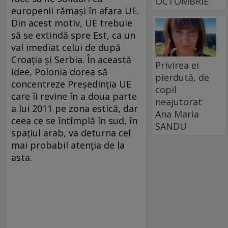
OCTOMBRIE
europenii rămaşi în afara UE.
Din acest motiv, UE trebuie
să se extindă spre Est, ca un
val imediat celui de după
Croaţia şi Serbia. În această
Privirea ei
idee, Polonia dorea să
pierdută, de
concentreze Preşedinţia UE
copil
care îi revine în a doua parte
neajutorat
a lui 2011 pe zona estică, dar
Ana Maria
ceea ce se întîmplă în sud, în
SANDU
spaţiul arab, va deturna cel
mai probabil atenţia de la
asta.