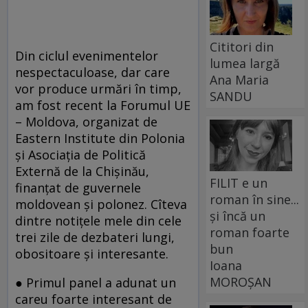
Cititori din
Din ciclul evenimentelor
lumea largă
nespectaculoase, dar care
Ana Maria
vor produce urmări în timp,
SANDU
am fost recent la Forumul UE
– Moldova, organizat de
Eastern Institute din Polonia
şi Asociaţia de Politică
Externă de la Chişinău,
FILIT e un
finanţat de guvernele
roman în sine...
moldovean şi polonez. Cîteva
și încă un
dintre notiţele mele din cele
roman foarte
trei zile de dezbateri lungi,
bun
obositoare şi interesante.
Ioana
MOROȘAN
● Primul panel a adunat un
careu foarte interesant de