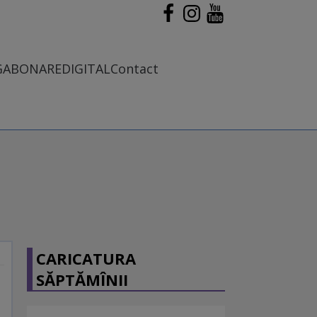
G
ABONARE
DIGITAL
Contact
CARICATURA
SĂPTĂMÎNII