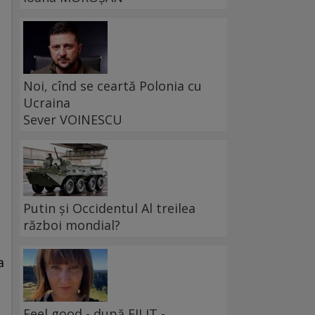
Noi, cînd se ceartă Polonia cu
Ucraina
Sever VOINESCU
Putin și Occidentul Al treilea
război mondial?
a
Feel good - după FILIT -