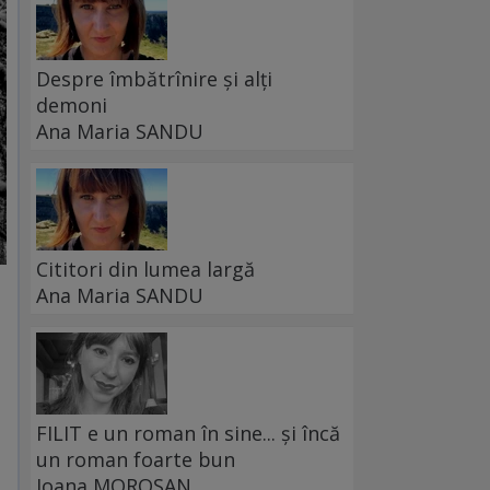
Despre îmbătrînire și alți
demoni
Ana Maria SANDU
Cititori din lumea largă
Ana Maria SANDU
FILIT e un roman în sine... și încă
un roman foarte bun
Ioana MOROȘAN