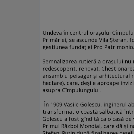
Undeva în centrul oraşului Cîmpulun
Primăriei, se ascunde Vila Ştefan, 
gestiunea fundaţiei Pro Patrimonio
Semnalizarea rutieră a oraşului nu
redescoperit, renovat. Chestionarea
ansamblu peisager şi arhitectural r
hectare), care, deşi e aproape inviz
asupra Cîmpulungului.
În 1909 Vasile Golescu, inginerul abs
transformat o coastă sălbatică într
Golescu a fost gîndită ca o casă de 
Primul Război Mondial, care dă şi nu
Ştefan. Puţin după finalizarea casei 