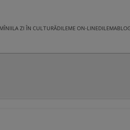
MÎNII
LA ZI ÎN CULTURĂ
DILEME ON-LINE
DILEMABLO