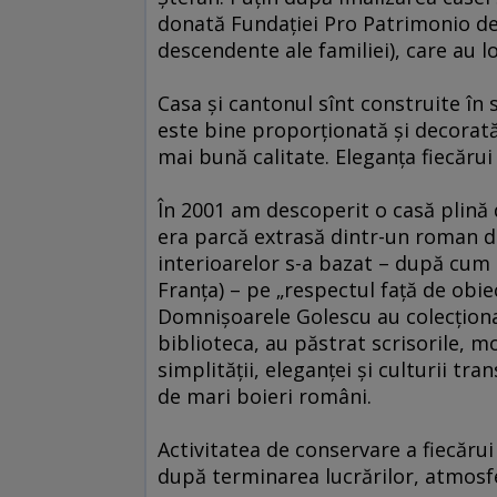
donată Fundaţiei Pro Patrimonio de s
descendente ale familiei), care au loc
Casa şi cantonul sînt construite în 
este bine proporţionată şi decorată
mai bună calitate. Eleganţa fiecăru
În 2001 am descoperit o casă plină 
era parcă extrasă dintr-un roman d
interioarelor s-a bazat – după cum 
Franţa) – pe „respectul faţă de obiec
Domnişoarele Golescu au colecţionat
biblioteca, au păstrat scrisorile, mob
simplităţii, eleganţei şi culturii tr
de mari boieri români.
Activitatea de conservare a fiecărui
după terminarea lucrărilor, atmosfer