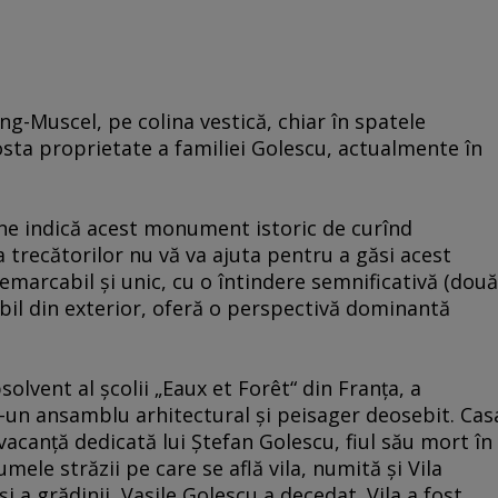
g-Muscel, pe colina vestică, chiar în spatele
fosta proprietate a familiei Golescu, actualmente în
.
 ne indică acest monument istoric de curînd
 trecătorilor nu vă va ajuta pentru a găsi acest
emarcabil şi unic, cu o întindere semnificativă (două
ibil din exterior, oferă o perspectivă dominantă
olvent al şcolii „Eaux et Forêt“ din Franţa, a
-un ansamblu arhitectural şi peisager deosebit. Cas
vacanţă dedicată lui Ştefan Golescu, fiul său mort în
mele străzii pe care se află vila, numită şi Vila
şi a grădinii, Vasile Golescu a decedat. Vila a fost