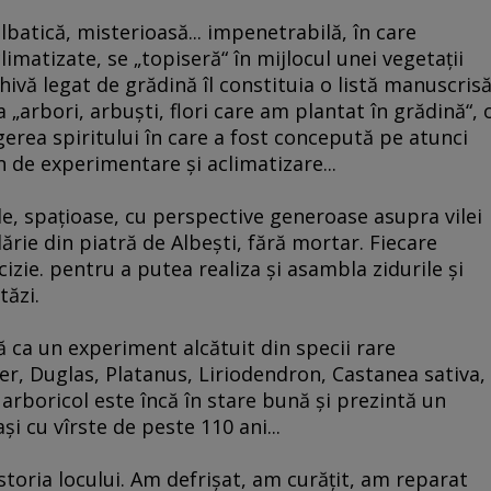
batică, misterioasă... impenetrabilă, în care
limatizate, se „topiseră“ în mijlocul unei vegetaţii
vă legat de grădină îl constituia o listă manuscris
„arbori, arbuşti, flori care am plantat în grădină“, 
gerea spiritului în care a fost concepută pe atunci
n de experimentare şi aclimatizare...
e, spaţioase, cu perspective generoase asupra vilei
idărie din piatră de Albeşti, fără mortar. Fiecare
cizie. pentru a putea realiza şi asambla zidurile şi
tăzi.
ă ca un experiment alcătuit din specii rare
cer, Duglas, Platanus, Liriodendron, Castanea sativa,
 arboricol este încă în stare bună şi prezintă un
i cu vîrste de peste 110 ani...
istoria locului. Am defrişat, am curăţit, am reparat