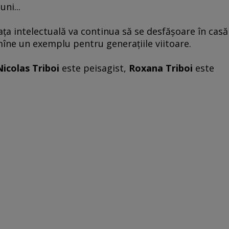
uni...
aţa intelectuală va continua să se desfăşoare în casă
ămîne un exemplu pentru generaţiile viitoare.
Nicolas Triboi
este peisagist,
Roxana Triboi
este