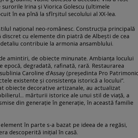
urorile Irina şi Viorica Golescu (ultimele
uit în ea pînă la sfîrşitul secolului al XX-lea.
stilul naţional neo-românesc. Construcţia principală
 discret cu elemente din piatră de Albeşti de cea
i detaliu contribuie la armonia ansamblului.
de amintiri, de obiecte minunate. Ambianţa locului
e epocă, degradată, rafinată, rară. Restaurarea
sublinia Caroline d’Assay (preşedinta Pro Patrimoni
tele existente şi consistenţa istorică a locului“.
 obiecte decorative artizanale, au actualizat
ilierul... mărturii istorice ale unui stil de viaţă, a
ansmise din generaţie în generaţie, în această familie
 element în parte s-a bazat pe ideea de a regăsi,
a descoperită iniţial în casă.