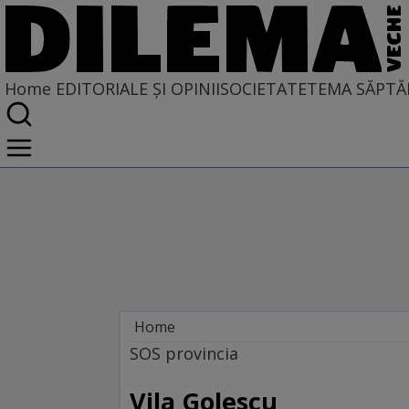
Home
EDITORIALE ȘI OPINII
SOCIETATE
TEMA SĂPTĂ
Home
EDITORIALE ȘI OPINII
SOS provincia
BORDEIE ȘI OBICEIE
Vila Golescu