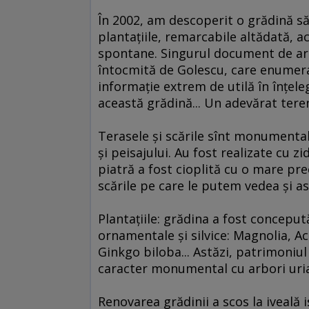
În 2002, am descoperit o grădină săl
plantaţiile, remarcabile altădată, ac
spontane. Singurul document de arhi
întocmită de Golescu, care enumera 
informaţie extrem de utilă în înţele
această grădină... Un adevărat tere
Terasele şi scările sînt monumental
şi peisajului. Au fost realizate cu z
piatră a fost cioplită cu o mare pre
scările pe care le putem vedea şi as
Plantaţiile: grădina a fost conceput
ornamentale şi silvice: Magnolia, A
Ginkgo biloba... Astăzi, patrimoniul
caracter monumental cu arbori uriaş
Renovarea grădinii a scos la iveală 