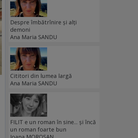
Despre îmbătrînire și alți
demoni
Ana Maria SANDU
Cititori din lumea largă
Ana Maria SANDU
FILIT e un roman în sine... și încă
un roman foarte bun
Ioana MOROȘAN