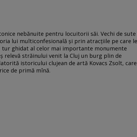
onice nebănuite pentru locuitorii săi. Vechi de sute
oria lui multiconfesională şi prin atracţiile pe care l
 Un tur ghidat al celor mai importante monumente
ş relevă străinului venit la Cluj un burg plin de
datorită istoricului clujean de artă Kovacs Zsolt, care
orice de primă mînă.