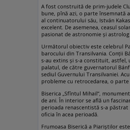
A fost construită de prim-judele Clu
bune, pînă azi, o parte însemnată a
al continuatorului său, István Kak
excelent. De asemenea, ceasul solar
pasionat de astronomie şi astrologi
Următorul obiectiv este celebrul Pa
barocului din Transilvania. Conţii Bá
s-au extins şi s-a constituit, astfel
palatul, de către guvernatorul Bánffy 
sediul Guvernului Transilvaniei. Ac
probleme cu retrocedarea, o parte f
Biserica „Sfîntul Mihail“, monument
de ani. În interior se află un fascin
perioada renascentistă s-a păstrat
oficia în acea perioadă.
Frumoasa Biserică a Piariştilor este