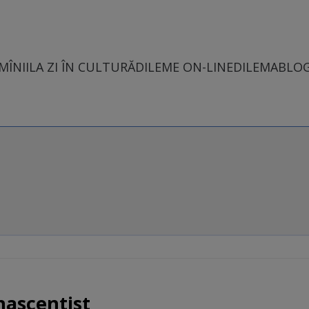
MÎNII
LA ZI ÎN CULTURĂ
DILEME ON-LINE
DILEMABLO
nascentist