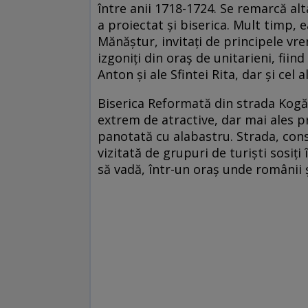
între anii 1718-1724. Se remarcă alt
a proiectat şi biserica. Mult timp, ea
Mănăştur, invitaţi de principele vr
izgoniţi din oraş de unitarieni, fiin
Anton şi ale Sfintei Rita, dar şi cel 
Biserica Reformată din strada Kogă
extrem de atractive, dar mai ales p
panotată cu alabastru. Strada, cons
vizitată de grupuri de turişti sosiţi 
să vadă, într-un oraş unde românii 