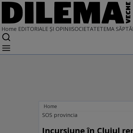
Home
EDITORIALE ȘI OPINII
SOCIETATE
TEMA SĂPTĂ
Home
EDITORIALE ȘI OPINII
SOS provincia
BORDEIE ȘI OBICEIE
Incursiune în Clujul re