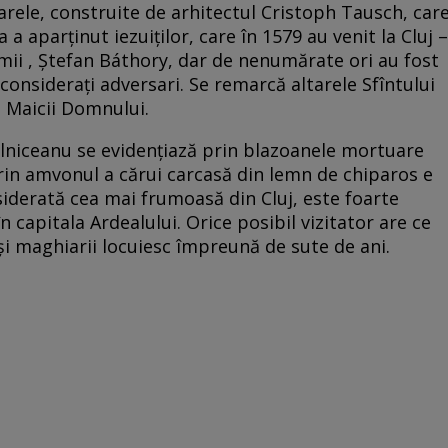
arele, construite de arhitectul Cristoph Tausch, car
 a aparţinut iezuiţilor, care în 1579 au venit la Cluj –
emii , Ştefan Báthory, dar de nenumărate ori au fost
d consideraţi adversari. Se remarcă altarele Sfîntului
al Maicii Domnului.
lniceanu se evidenţiază prin blazoanele mortuare
rin amvonul a cărui carcasă din lemn de chiparos e
iderată cea mai frumoasă din Cluj, este foarte
în capitala Ardealului. Orice posibil vizitator are ce
şi maghiarii locuiesc împreună de sute de ani.