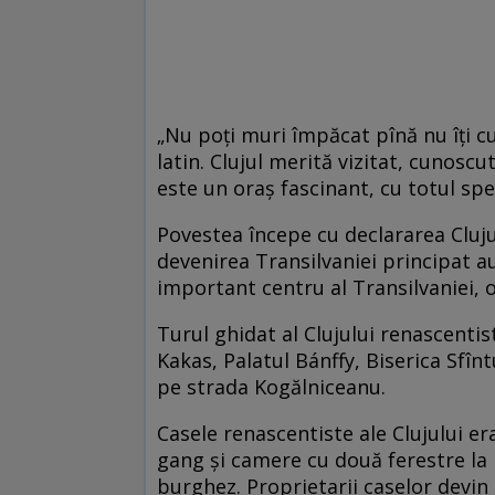
„Nu poţi muri împăcat pînă nu îţi c
latin. Clujul merită vizitat, cunoscu
este un oraş fascinant, cu totul spec
Povestea începe cu declararea Clujul
devenirea Transilvaniei principat a
important centru al Transilvaniei, 
Turul ghidat al Clujului renascenti
Kakas, Palatul Bánffy, Biserica Sfînt
pe strada Kogălniceanu.
Casele renascentiste ale Clujului e
gang şi camere cu două ferestre la p
burghez. Proprietarii caselor devin 