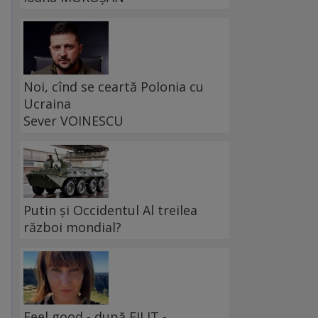
Noi, cînd se ceartă Polonia cu
e
Ucraina
Sever VOINESCU
Putin și Occidentul Al treilea
război mondial?
Feel good - după FILIT -