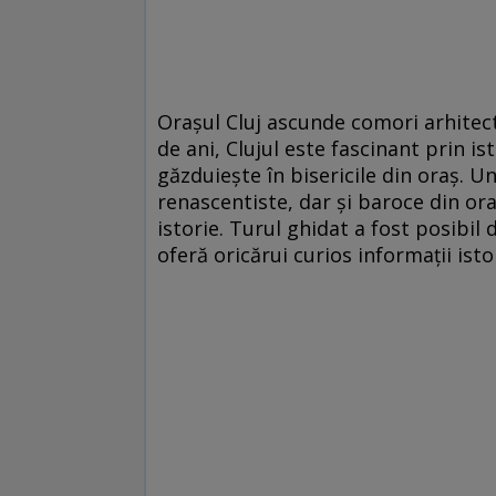
Oraşul Cluj ascunde comori arhitect
de ani, Clujul este fascinant prin ist
găzduieşte în bisericile din oraş.
renascentiste, dar şi baroce din ora
istorie. Turul ghidat a fost posibil 
oferă oricărui curios informaţii ist