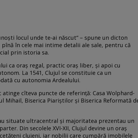
unoşti locul unde te-ai născut“ – spune un dicton
t pînă în cele mai intime detalii ale sale, pentru că
ial prin istoria sa.
ui ca oraş regal, practic oraş liber, şi apoi cu
utonom. La 1541, Clujul se constituie ca un
odată cu autonomia Ardealului.
st atinge cîteva puncte de referinţă: Casa Wolphard-
ul Mihail, Biserica Piariştilor şi Biserica Reformată d
rau situate ultracentral şi majoritatea prezentau un
arter. Din secolele XVI-XII, Clujul devine un oraş
cetăţeni clujeni, iar nobilii care cumpără imobilele