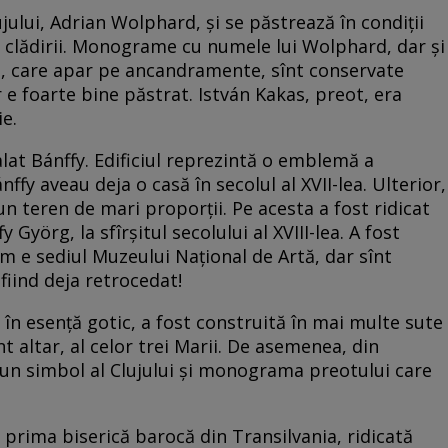
jului, Adrian Wolphard, şi se păstrează în condiţii
 clădirii. Monograme cu numele lui Wolphard, dar şi
as, care apar pe ancandramente, sînt conservate
 e foarte bine păstrat. István Kakas, preot, era
e.
lat Bánffy. Edificiul reprezintă o emblemă a
nffy aveau deja o casă în secolul al XVII-lea. Ulterior,
, un teren de mari proporţii. Pe acesta a fost ridicat
Györg, la sfîrşitul secolului al XVIII-lea. A fost
um e sediul Muzeului Naţional de Artă, dar sînt
iind deja retrocedat!
 în esenţă gotic, a fost construită în mai multe sute
ant altar, al celor trei Marii. De asemenea, din
 un simbol al Clujului şi monograma preotului care
 prima biserică barocă din Transilvania, ridicată