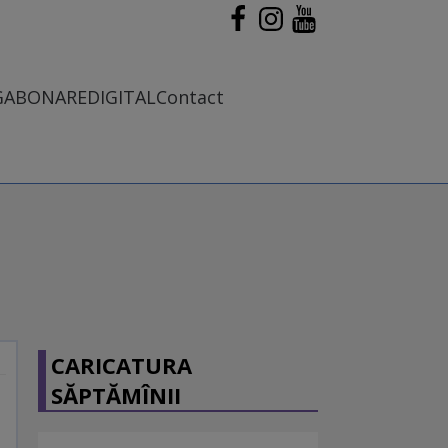
G
ABONARE
DIGITAL
Contact
CARICATURA
SĂPTĂMÎNII